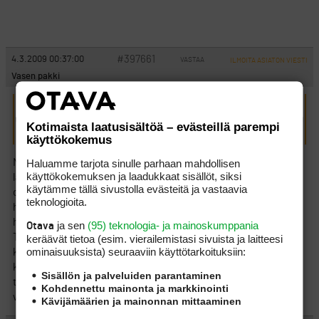
#397661
4.3.2009 00:37:00
VASTAA
ILMOITA ASIATON VIESTI
Vasen pakki
data kirjoitti:
(3.3.2009 17:12:12)
Siksi käsien sulkevaa
Kotimaista laatusisältöä – evästeillä parempi
rotaatiota tarvitaan
useimmissa
huippujen swingeissä.
käyttökokemus
Nyt ollaan asian ytimessä. Käsien rotaatio on tarpeeton, koska
Haluamme tarjota sinulle parhaan mahdollisen
käyttökokemuksen ja laadukkaat sisällöt, siksi
lavan saa suoraksi vartalonkierrolla ja ranteen fleksaatiolla. Se
käytämme tällä sivustolla evästeitä ja vastaavia
on sitten kunkin oma asia miten lapansa haluaa suoristaa. Mä
teknologioita.
haluan suoristaa sen ilman käsien rotaatiota. Use(at/immat)
huiputkin suoristavat lapansa ainakin osittain krossaamalla.
ja sen
(95) teknologia- ja mainoskumppania
Otava
Tuossa vieressä pyörii muuten banneri, jossa Anthony Kim on
keräävät tietoa (esim. vierailemis­tasi sivuista ja laitteesi
ominaisuuk­sista) seuraaviin käyttötarkoituksiin:
kuvattu vähän osuman jälkeen. Jos joku väittää tuossa
krossausta näkevänsä, niin suosittelen optikolla käyntiä. Elsiä
Sisällön ja palveluiden parantaminen
taas on perinteisesti tituleerattu flippaajien kuninkaaksi. Siitä
Kohdennettu mainonta ja markkinointi
välistä löytyy sitten ääretön eri vaihtoehtoa.
Kävijämäärien ja mainonnan mittaaminen