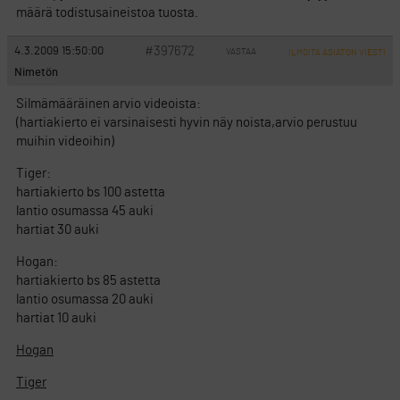
määrä todistusaineistoa tuosta.
#397672
4.3.2009 15:50:00
VASTAA
ILMOITA ASIATON VIESTI
Nimetön
Silmämääräinen arvio videoista:
(hartiakierto ei varsinaisesti hyvin näy noista,arvio perustuu
muihin videoihin)
Tiger:
hartiakierto bs 100 astetta
lantio osumassa 45 auki
hartiat 30 auki
Hogan:
hartiakierto bs 85 astetta
lantio osumassa 20 auki
hartiat 10 auki
Hogan
Tiger