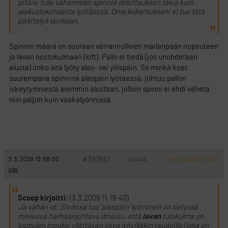
pitäisi tulla vähemmän spinniä deloftauksen takia kuin
alakuolokohdasta lyötäessä. Oma kokemukseni ei tue tätä
päättelyä lainkaan.
Spinnin määrä on suoraan verrannollinen mailanpään nopeuteen
ja lavan nostokulmaan (loft). Pallo ei tiedä (jos unohdetaan
alusta) onko sitä lyöty alas- vai ylöspäin. Se minkä koet
suurempana spinninä alaspäin lyötäessä, johtuu pallon
iskeytymisestä aiemmin alustaan, jolloin spinni ei ehdi vähetä
niin paljon kuin vaakalyönnissä.
#397651
3.3.2009 13:58:00
VASTAA
ILMOITA ASIATON VIESTI
GIR
Scoop kirjoitti:
(3.3.2009 11:19:40)
Ja vähän ot: Sinänsä tuo ’alaspäin’ lyöminen on tietyssä
mielessä harhaanjohtava ilmaisu, että
lavan
tulokulma on
loppujen lopuksi yllättävän loiva lyhyilläkin raudoilla (joka on