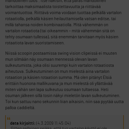
mahdollinen tulos”. Itse näkisin, että paras mahdollinen
tarkoittaa maksimaalista toistettavuutta ja riittävää
voimantuottoa. Riittävä voima voidaan tuottaa pelkällä vartalon
rotaatiolla, pelkällä käsien heilauttamisella vatsan editse, tai
millä tahansa noiden kombinaatiolla. Mitä vähemmän on
vartalon rotaatiota (tai oikeammin – mitä vähemmän sitä on
tehty osumaan tullessa), sitä enemmän tarvitaan myös käsien
rotaatiota lavan suoristamiseen.
Niissä scoopin postaamissa swing vision clipeissä ei muuten
mun silmään näy osumaan mennessä olevan lavan
sulkeutumista, joka olisi suurempi kuin vartalon rotaatiosta
aiheutuva. Sulkeutuminen on mun mielestä aina vartalon
rotaation ja käsien rotaation summa. Mä olen pitänyt Elsiä
erittäin huonona mallikuvana ja mun mielestä oli yllättävää
miten vähän sen lapa sulkeutuu osumaan tultaessa. Heti
osuman jälkeen sillä tosin näkyi mieletön lavan sulkeutuminen.
Toi kun sattuu nano sekunnin liian aikaisin, niin saa pyytää uutta
palloa caddieltä.
data kirjoitti:
(4.3.2009 11:45:04)
Sitten sellainen seikka, että tuo vartalon käyttö ei ole