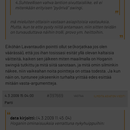
4.Suhteellisen vahva lantion sivuttaisliike, eli ei
mitenkään erityisen ”pyörivä” swingi.
mä mieluiten ottaisin vastaan asiapitoisia vastauksia.
Mutta, kun te ette pysty niitä antamaan, niin sitten teidän
on turvauduttava näihin trolli, provo ym. heittoihin.
Eiköhän Lavantaudin pointti ollut se (korjatkaa jos olen
väärässä), että jos ihan tosissasi esität yllä olevan kaltaisia
väitteitä, kaiken sen jälkeen miten maailmalla on Hoganin
swingiä tutkittu ja mitä siitä sanotaan, ja mitä omin silminkin
näkee, niin vaikeahan noita pointteja on ottaa todesta. Ja kun
näin on, tuntunee jokseenkin turhalta yrittää edes esittää
mitään vasta-argumentteja.
#397669
4.3.2009 15:04:00
VASTAA
ILMOITA ASIATON VIESTI
Parti
data kirjoitti:
(4.3.2009 11:45:04)
Hoganin ominaisuuksia verrattuna nykyhuippuihin: