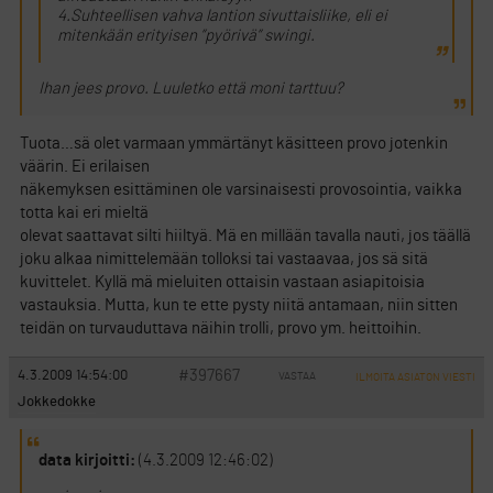
4.Suhteellisen vahva lantion sivuttaisliike, eli ei
mitenkään erityisen ”pyörivä” swingi.
Ihan jees provo. Luuletko että moni tarttuu?
Tuota…sä olet varmaan ymmärtänyt käsitteen provo jotenkin
väärin. Ei erilaisen
näkemyksen esittäminen ole varsinaisesti provosointia, vaikka
totta kai eri mieltä
olevat saattavat silti hiiltyä. Mä en millään tavalla nauti, jos täällä
joku alkaa nimittelemään tolloksi tai vastaavaa, jos sä sitä
kuvittelet. Kyllä mä mieluiten ottaisin vastaan asiapitoisia
vastauksia. Mutta, kun te ette pysty niitä antamaan, niin sitten
teidän on turvauduttava näihin trolli, provo ym. heittoihin.
#397667
4.3.2009 14:54:00
VASTAA
ILMOITA ASIATON VIESTI
Jokkedokke
data kirjoitti:
(4.3.2009 12:46:02)