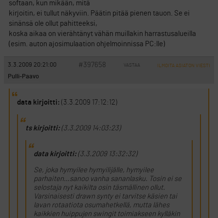
softaan, kun mikään, mitä
kirjoitin, ei tullut näkyviin. Päätin pitää pienen tauon. Se ei
sinänsä ole ollut pahitteeksi,
koska aikaa on vierähtänyt vähän muillakin harrastusalueilla
(esim. auton ajosimulaation ohjelmoinnissa PC:lle)
#397658
3.3.2009 20:21:00
VASTAA
ILMOITA ASIATON VIESTI
Pulli-Paavo
data kirjoitti:
(3.3.2009 17:12:12)
ts kirjoitti:
(3.3.2009 14:03:23)
data kirjoitti:
(3.3.2009 13:32:32)
Se, joka hymyilee hymyilijälle, hymyilee
parhaiten…sanoo vanha sananlasku. Tosin ei se
selostaja nyt kaikilta osin täsmällinen ollut.
Varsinaisesti drawn synty ei tarvitse käsien tai
lavan rotaatiota osumahetkellä, mutta lähes
kaikkien huippujen swingit toimiakseen kylläkin