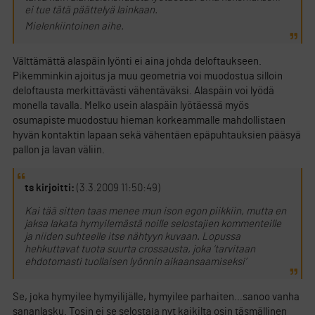
ei tue tätä päättelyä lainkaan.
Mielenkiintoinen aihe.
Välttämättä alaspäin lyönti ei aina johda deloftaukseen.
Pikemminkin ajoitus ja muu geometria voi muodostua silloin
deloftausta merkittävästi vähentäväksi. Alaspäin voi lyödä
monella tavalla. Melko usein alaspäin lyötäessä myös
osumapiste muodostuu hieman korkeammalle mahdollistaen
hyvän kontaktin lapaan sekä vähentäen epäpuhtauksien pääsyä
pallon ja lavan väliin.
ts kirjoitti:
(3.3.2009 11:50:49)
Kai tää sitten taas menee mun ison egon piikkiin, mutta en
jaksa lakata hymyilemästä noille selostajien kommenteille
ja niiden suhteelle itse nähtyyn kuvaan. Lopussa
hehkuttavat tuota suurta crossausta, joka ’tarvitaan
ehdotomasti tuollaisen lyönnin aikaansaamiseksi’
Se, joka hymyilee hymyilijälle, hymyilee parhaiten…sanoo vanha
sananlasku. Tosin ei se selostaja nyt kaikilta osin täsmällinen