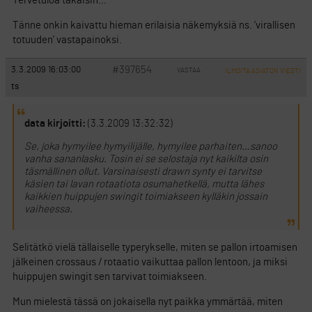
Tervetuloa takaisin…
Tänne onkin kaivattu hieman erilaisia näkemyksiä ns. ’virallisen
totuuden’ vastapainoksi.
#397654
3.3.2009 16:03:00
VASTAA
ILMOITA ASIATON VIESTI
ts
data kirjoitti:
(3.3.2009 13:32:32)
Se, joka hymyilee hymyilijälle, hymyilee parhaiten…sanoo
vanha sananlasku. Tosin ei se selostaja nyt kaikilta osin
täsmällinen ollut. Varsinaisesti drawn synty ei tarvitse
käsien tai lavan rotaatiota osumahetkellä, mutta lähes
kaikkien huippujen swingit toimiakseen kylläkin jossain
vaiheessa.
Selitätkö vielä tällaiselle typerykselle, miten se pallon irtoamisen
jälkeinen crossaus / rotaatio vaikuttaa pallon lentoon, ja miksi
huippujen swingit sen tarvivat toimiakseen.
Mun mielestä tässä on jokaisella nyt paikka ymmärtää, miten