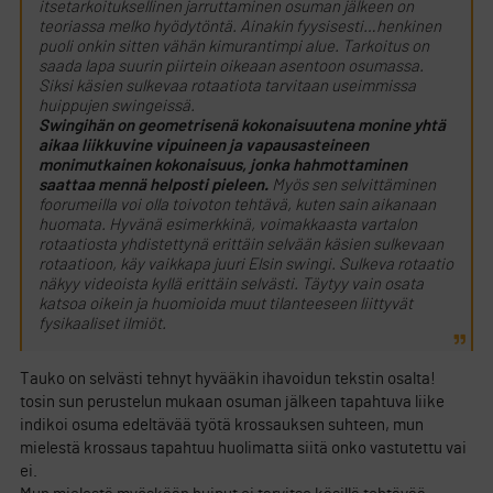
itsetarkoituksellinen jarruttaminen osuman jälkeen on
teoriassa melko hyödytöntä. Ainakin fyysisesti…henkinen
puoli onkin sitten vähän kimurantimpi alue. Tarkoitus on
saada lapa suurin piirtein oikeaan asentoon osumassa.
Siksi käsien sulkevaa rotaatiota tarvitaan useimmissa
huippujen swingeissä.
Swingihän on geometrisenä kokonaisuutena monine yhtä
aikaa liikkuvine vipuineen ja vapausasteineen
monimutkainen kokonaisuus, jonka hahmottaminen
saattaa mennä helposti pieleen.
Myös sen selvittäminen
foorumeilla voi olla toivoton tehtävä, kuten sain aikanaan
huomata. Hyvänä esimerkkinä, voimakkaasta vartalon
rotaatiosta yhdistettynä erittäin selvään käsien sulkevaan
rotaatioon, käy vaikkapa juuri Elsin swingi. Sulkeva rotaatio
näkyy videoista kyllä erittäin selvästi. Täytyy vain osata
katsoa oikein ja huomioida muut tilanteeseen liittyvät
fysikaaliset ilmiöt.
Tauko on selvästi tehnyt hyvääkin ihavoidun tekstin osalta!
tosin sun perustelun mukaan osuman jälkeen tapahtuva liike
indikoi osuma edeltävää työtä krossauksen suhteen, mun
mielestä krossaus tapahtuu huolimatta siitä onko vastutettu vai
ei.