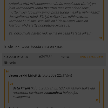
Anteeksi että mä sotkeennun tähän eeppiseen väittelyyn,
joka varmaankin kohta muuttuu taas legendaariseksi,
mutta miksi tuo Elsin svingi pitää tuoda malliksi mihinkään?
Jos ajoitus ei toimi, Els lyö palleja ihan mihin sattuu,
varmaan juuri siksi kun sillä on hidastuvaan vartalon
kiertoon yhdistetty nopeutuva krossaus.
Vai onko mulla näyttö rikki ja mä en osaa katsoa oikein?
Ei ole rikki. Juuri tuosta siinä on kyse.
#397664
4.3.2009 13:45:00
VASTAA
ILMOITA ASIATON VIESTI
Nimetön
Vasen pakki kirjoitti:
(3.3.2009 22:37:54)
data kirjoitti:
(3.3.2009 17:12:12)
Siksi käsien sulkevaa
rotaatiota tarvitaan
useimmissa
huippujen
swingeissä.