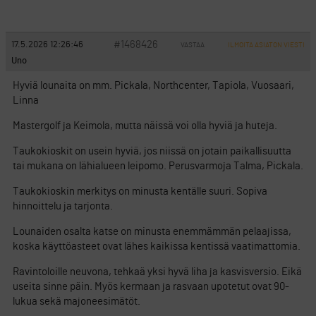
#1468426
17.5.2026 12:26:46
VASTAA
ILMOITA ASIATON VIESTI
Uno
Hyviä lounaita on mm. Pickala, Northcenter, Tapiola, Vuosaari,
Linna
Mastergolf ja Keimola, mutta näissä voi olla hyviä ja huteja.
Taukokioskit on usein hyviä, jos niissä on jotain paikallisuutta
tai mukana on lähialueen leipomo. Perusvarmoja Talma, Pickala.
Taukokioskin merkitys on minusta kentälle suuri. Sopiva
hinnoittelu ja tarjonta.
Lounaiden osalta katse on minusta enemmämmän pelaajissa,
koska käyttöasteet ovat lähes kaikissa kentissä vaatimattomia.
Ravintoloille neuvona, tehkaä yksi hyvä liha ja kasvisversio. Eikä
useita sinne päin. Myös kermaan ja rasvaan upotetut ovat 90-
lukua sekä majoneesimätöt.