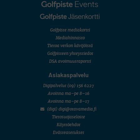
Golfpiste mediakortti
Mediahinnasto
Tietoa verkon kävijöistä
Golfpisteen yhteystiedot
DSA avoimuusraportti
Asiakaspalvelu
Digipalvelut
(09) 156 6227
Avoinna ma–pe 8–16
Avoinna ma–pe 8–17
(digi) digi@otavamedia.fi
Tietosuojaseloste
Käyttöehdot
Evästeasetukset