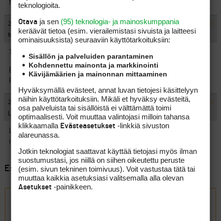
Mutta ruokakin on parantunut ja halventunut tälle kaudelle…
teknologioita.
ja sen
(95) teknologia- ja mainoskumppania
Otava
#1468872
25.5.2026 14:28:43
VASTAA
ILMOITA ASIATON VIESTI
keräävät tietoa (esim. vierailemis­tasi sivuista ja laitteesi
Näprääjä
ominaisuuk­sista) seuraaviin käyttötarkoituksiin:
Tapiola Golfin lounas tuli viime viikolla kokeiltua.
Sisällön ja palveluiden parantaminen
Kohdennettu mainonta ja markkinointi
Erinomainen.
Kävijämäärien ja mainonnan mittaaminen
Perus ruokaa ja vaihtoehtoja laadulla.
Hyväksymällä evästeet, annat luvan tietojesi käsittelyyn
näihin käyttötarkoituksiin. Mikäli et hyväksy evästeitä,
#1468877
25.5.2026 16:01:31
VASTAA
ILMOITA ASIATON VIESTI
osa palveluista tai sisällöistä ei välttämättä toimi
Livestream
optimaalisesti. Voit muuttaa valintojasi milloin tahansa
klikkaamalla
-linkkiä sivuston
Evästeasetukset
Linna Golfin 6,5€ kivennäisvesi herätti lähinnä hilpeyttä. Ei
alareunassa.
ihme, että jengi tuo omat kahvit ja leivät voipaperissa
Jotkin teknologiat saattavat käyttää tietojasi myös ilman
suostumustasi, jos niillä on siihen oikeutettu peruste
Esillä 10 viestiä, 1 - 10 (kaikkiaan 10)
(esim. sivun tekninen toimivuus). Voit vastustaa tätä tai
muuttaa kaikkia asetuksiasi valitsemalla alla olevan
-painikkeen.
Asetukset
Vastaa aiheeseen: Ravintolat golfkentillä