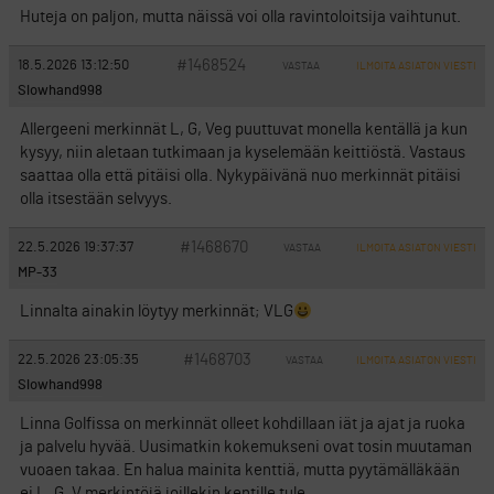
Huteja on paljon, mutta näissä voi olla ravintoloitsija vaihtunut.
#1468524
18.5.2026 13:12:50
VASTAA
ILMOITA ASIATON VIESTI
Slowhand998
Allergeeni merkinnät L, G, Veg puuttuvat monella kentällä ja kun
kysyy, niin aletaan tutkimaan ja kyselemään keittiöstä. Vastaus
saattaa olla että pitäisi olla. Nykypäivänä nuo merkinnät pitäisi
olla itsestään selvyys.
#1468670
22.5.2026 19:37:37
VASTAA
ILMOITA ASIATON VIESTI
MP-33
Linnalta ainakin löytyy merkinnät; VLG
#1468703
22.5.2026 23:05:35
VASTAA
ILMOITA ASIATON VIESTI
Slowhand998
Linna Golfissa on merkinnät olleet kohdillaan iät ja ajat ja ruoka
ja palvelu hyvää. Uusimatkin kokemukseni ovat tosin muutaman
vuoaen takaa. En halua mainita kenttiä, mutta pyytämälläkään
ei L, G, V merkintöjä joillekin kentille tule.