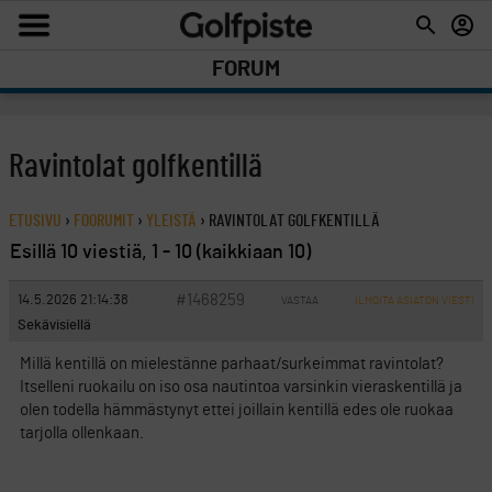
FORUM
Ravintolat golfkentillä
ETUSIVU
›
FOORUMIT
›
YLEISTÄ
›
RAVINTOLAT GOLFKENTILLÄ
Esillä 10 viestiä, 1 - 10 (kaikkiaan 10)
#1468259
14.5.2026 21:14:38
VASTAA
ILMOITA ASIATON VIESTI
Sekävisiellä
Millä kentillä on mielestänne parhaat/surkeimmat ravintolat?
Itselleni ruokailu on iso osa nautintoa varsinkin vieraskentillä ja
olen todella hämmästynyt ettei joillain kentillä edes ole ruokaa
tarjolla ollenkaan.