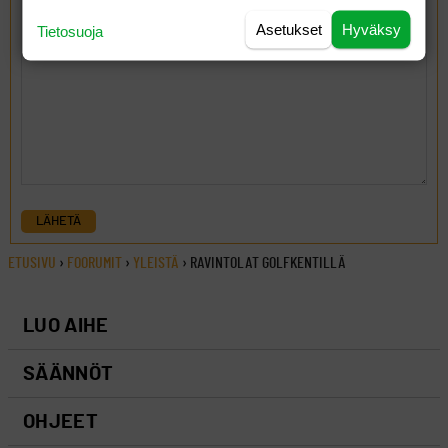
Asetukset
Hyväksy
Tietosuoja
LÄHETÄ
ETUSIVU
›
FOORUMIT
›
YLEISTÄ
›
RAVINTOLAT GOLFKENTILLÄ
LUO AIHE
SÄÄNNÖT
OHJEET