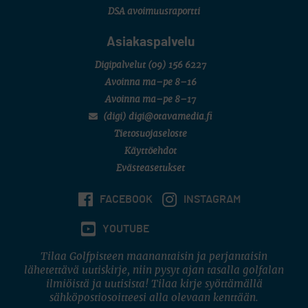
DSA avoimuusraportti
Asiakaspalvelu
Digipalvelut
(09) 156 6227
Avoinna ma–pe 8–16
Avoinna ma–pe 8–17
(digi) digi@otavamedia.fi
Tietosuojaseloste
Käyttöehdot
Evästeasetukset
FACEBOOK
INSTAGRAM
YOUTUBE
Tilaa Golfpisteen maanantaisin ja perjantaisin
lähetettävä uutiskirje, niin pysyt ajan tasalla golfalan
ilmiöistä ja uutisista! Tilaa kirje syöttämällä
sähköpostiosoitteesi alla olevaan kenttään.