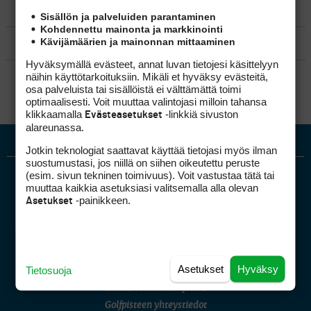
MATKAILU
Sisällön ja palveluiden parantaminen
Kohdennettu mainonta ja markkinointi
Kävijämäärien ja mainonnan mittaaminen
KILPAGOLF & HARJOITTELU
Hyväksymällä evästeet, annat luvan tietojesi käsittelyyn
SÄÄNNÖT
näihin käyttötarkoituksiin. Mikäli et hyväksy evästeitä,
osa palveluista tai sisällöistä ei välttämättä toimi
optimaalisesti. Voit muuttaa valintojasi milloin tahansa
klikkaamalla
-linkkiä sivuston
Evästeasetukset
alareunassa.
Jotkin teknologiat saattavat käyttää tietojasi myös ilman
suostumustasi, jos niillä on siihen oikeutettu peruste
(esim. sivun tekninen toimivuus). Voit vastustaa tätä tai
muuttaa kaikkia asetuksiasi valitsemalla alla olevan
-painikkeen.
Asetukset
Golfpiste mediakortti
Asetukset
Hyväksy
Tietosuoja
Mediahinnasto
Tietoa verkon kävijöistä
Golfpisteen yhteystiedot