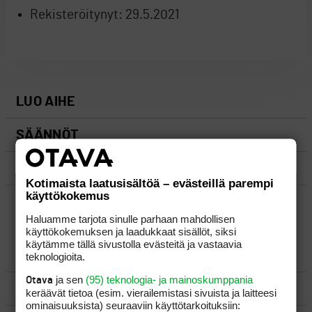
Rekisteröitynyt:
29.5.2021
LUO AIHE
SÄÄNNÖT
OHJEET
Kotimaista laatusisältöä – evästeillä parempi
käyttökokemus
UUSIMMAT VIESTIKETJUT
Haluamme tarjota sinulle parhaan mahdollisen
käyttökokemuksen ja laadukkaat sisällöt, siksi
käytämme tällä sivustolla evästeitä ja vastaavia
YLEISTÄ
teknologioita.
ja sen
(95) teknologia- ja mainoskumppania
Otava
VÄLINEET
keräävät tietoa (esim. vierailemis­tasi sivuista ja laitteesi
ominaisuuk­sista) seuraaviin käyttötarkoituksiin: