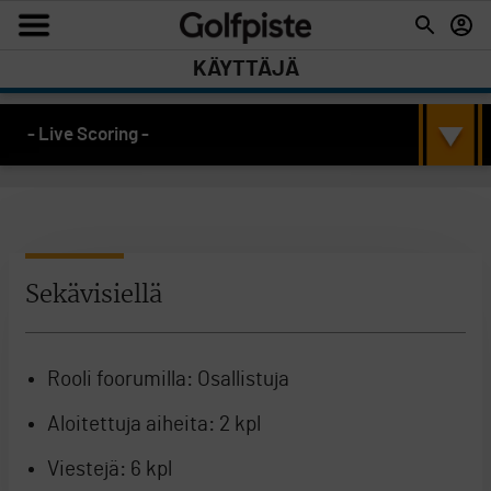
KÄYTTÄJÄ
- Live Scoring -
Sekävisiellä
Rooli foorumilla:
Osallistuja
Aloitettuja aiheita:
2 kpl
Viestejä:
6 kpl