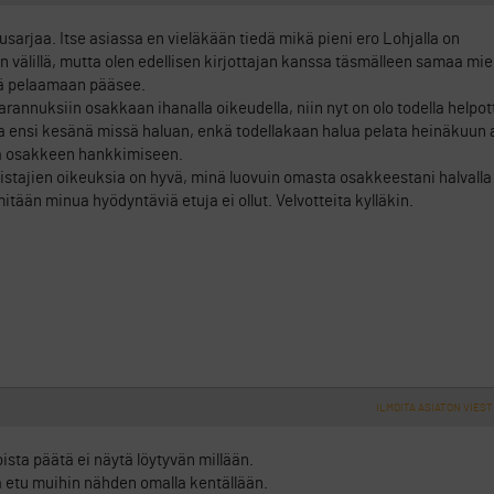
usarjaa. Itse asiassa en vieläkään tiedä mikä pieni ero Lohjalla on
älillä, mutta olen edellisen kirjottajan kanssa täsmälleen samaa mielt
llä pelaamaan pääsee.
rannuksiin osakkaan ihanalla oikeudella, niin nyt on olo todella helpott
ta ensi kesänä missä haluan, enkä todellakaan halua pelata heinäkuun
stä osakkeen hankkimiseen.
ajien oikeuksia on hyvä, minä luovuin omasta osakkeestani halvalla (
itään minua hyödyntäviä etuja ei ollut. Velvotteita kylläkin.
ILMOITA ASIATON VIEST
sta päätä ei näytä löytyvän millään.
lvä etu muihin nähden omalla kentällään.