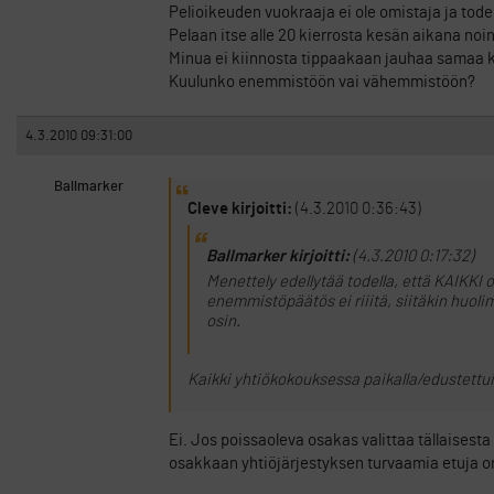
Pelioikeuden vuokraaja ei ole omistaja ja tod
Pelaan itse alle 20 kierrosta kesän aikana noin 1
Minua ei kiinnosta tippaakaan jauhaa samaa k
Kuulunko enemmistöön vai vähemmistöön?
4.3.2010 09:31:00
Ballmarker
Cleve kirjoitti:
(4.3.2010 0:36:43)
Ballmarker kirjoitti:
(4.3.2010 0:17:32)
Menettely edellytää todella, että KAIKKI
enemmistöpäätös ei riiitä, siitäkin huol
osin.
Kaikki yhtiökokouksessa paikalla/edustettui
Ei. Jos poissaoleva osakas valittaa tällaisest
osakkaan yhtiöjärjestyksen turvaamia etuja o