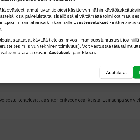
että noiden muutostenkin jälkeen kaikkia osakkeita ja osakkaita kohdel
 evästeet, annat luvan tietojesi käsittelyyn näihin käyttötarkoituksiin
eioikeudesta luopuminen on vapaaehtoista ja luopuessaan osakas tietä
teitä, osa palveluista tai sisällöistä ei välttämättä toimi optimaalisest
 kaikkia osakkeita kohdelaan samoin.
intojasi milloin tahansa klikkaamalla
-linkkiä sivust
Evästeasetukset
a.
seen liittyy tiettyjen etujen nippu, ja jos luovut tietystä osasta sitä, nii
n pelioikeusohjesäännössä juurkikin tasapuolisesti ja tarkasti.
logiat saattavat käyttää tietojasi myös ilman suostumustasi, jos niillä
peruste (esim. sivun tekninen toimivuus). Voit vastustaa tätä tai muutt
 valitsemalla alla olevan
-painikkeen.
ILMOITA ASIATON VIEST
Asetukset
Asetukset
ioikeutensa VUOKRAAVAN OSAKKAAN eriarvoisesta kohtelusta, vaan o
voisesta kohtelusta. Ja sitten erikseen osakkeista. Lainaanpa sen vie