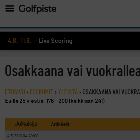
4.8.–11.8.
- Live Scoring -
Osakkaana vai vuokrallea
ETUSIVU
›
FOORUMIT
›
YLEISTÄ
›
OSAKKAANA VAI VUOKRA
Esillä 25 viestiä, 176 - 200 (kaikkiaan 241)
Julkaisija
Artikkelit
4.3.2010 04:49:00