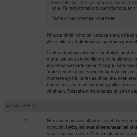
Onko laki nyt sitten ymmärrettävä niin että
asia. Tai tietysti tarkoitusperistä riippuen si
Tämä on se mitä mää ihmettelen.
Minusta tämä kohta on luettava siten, että sama
yksimielistä yhtiökokouksen päätöstä pus kai
Osakkaiden tasavertaisella kohtelulla puututaan
mutta osakkaita kohdellaan siitä huolimatta er
etuoikeuksia (varausaika tms), jne. Tätä osakk
(oakkeenomistajan etu voi heikentyä tulevais
monesta syystä, kuten asuinpaikka, osakkeeno
toimielin ei saa tehdä päätöstä, joilla nämä 
vähäinen. Toisaalta mikä tahansa tällainen pä
4.3.2010 11:35:00
PG
Mitä useammassa golfyhtiössä tehdään samanta
hyötyvät.
Hyötyjinä ovat nimenomaan pelioike
mikäli saisivat edes 75% itse maksamastaan h