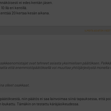
ennäköisesti ei edes kentän jäsen.
0:llä eri kentillä.
enttää 20 kertaa kesän aikana.
ILMOITA ASIATON VIEST
 osakkeenomistajat ovat tehneet asiasta yksimielisen päätöksen. Pelkkä
imatta että enemmistöpäätöksellä voi muuttaa yhtiöjärjestystä monelta 
na olleet osakkaat.
a päätöksestä, niin päätös ei saa lainvoimaa siinä tapauksessa, että po
n loukattu. Tämäkin on testattu käräjäoikeudessa.