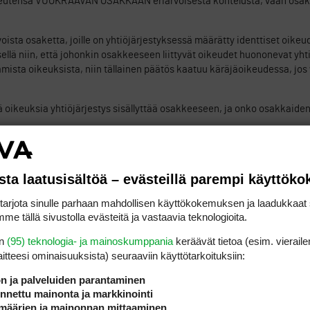
ikeutensa VUOKRAAVAN OSAKKAAN eriarvoisesta kohtelusta, vaan osa
sta osaketta, joille on yhtiöjärjestyksessä määrätty identtiset oikeud
lä niin, että johonkin osakkeeseen liittyvät oikeudet huononevat yht
ista oikeuksista, niin tällainen päätös kaatuu käräjäoikeudessa, jos
 oikeuksia yhtiöjärjestys sisällyttää osakkeeseen, ja onko osakkaiden
ILMOITA ASIATON VIEST
sta laatusisältöä – evästeillä parempi käyttök
rjota sinulle parhaan mahdollisen käyttökokemuksen ja laadukkaat s
tamisen jos se olisi terassiparlamentin mielestä aivan ok?
me tällä sivustolla evästeitä ja vastaavia teknologioita.
en
(95) teknologia- ja mainoskumppania
keräävät tietoa (esim. vieraile
uistan. Voin muistaa väärinkin.
laitteesi ominaisuuk­sista) seuraaviin käyttötarkoituksiin:
ön ja palveluiden parantaminen
ILMOITA ASIATON VIEST
nettu mainonta ja markkinointi
määrien ja mainonnan mittaaminen