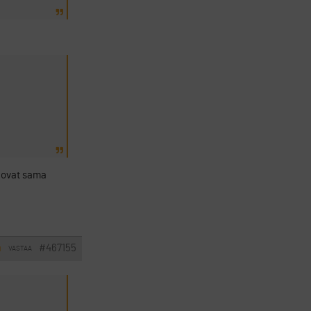
t ovat sama
#467155
VASTAA
I