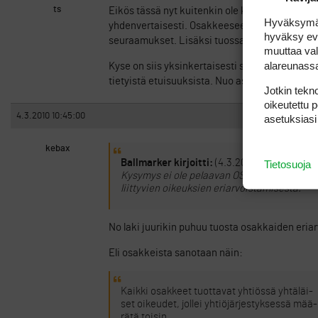
ts
Eikös tässä nyt kuitenkin ole kysymys siitä, 
Hyväksymällä
yhdenvertaisesti. Osakkeeseen liittyvästä pl
hyväksy eväs
seuraamukset. Lisäksi tuossakin tapauksessa
muuttaa val
alareunass
Kyse on siis yksinkertaisesti siitä, että osakkee
tietyistä etuisuuksista. Nuo asiat määritellää
Jotkin tekno
oikeutettu 
4.3.2010 10:45:00
asetuksiasi
kebax
Ballmarker kirjoitti:
(4.3.2010 7:53:25)
Tietosuoja
Kysymys ei ole pelaavan OSAKKAAN ja pel
liittyvien oikeuksien eriarvoistamisesta.
No laki juurikin puhuu tuosta osakkaiden eriar
Eli osakkeista sanotaan näin:
Kaikki osakkeet tuottavat yhtiössä yhtäläi-
set oikeudet, jollei yhtiöjärjestyksessä mää-
rätä toisin.