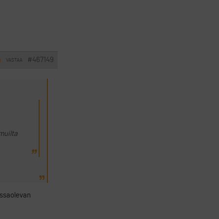
#467149
VASTAA
I
muilta
issaolevan