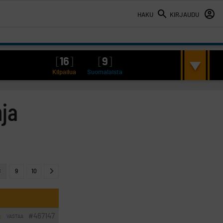
HAKU
KIRJAUDU
[
16
]
[
9
]
Kilpailua
Suomalaista
hja
8
9
10
#467147
VASTAA
I