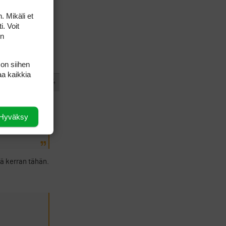
laan täysin
. Mikäli et
ä sen
i. Voit
on
n luovut juuri
 on siihen
aa kaikkia
#467154
VASTAA
I
Hyväksy
sakkeeseen
lä kerran tähän.