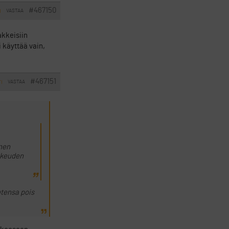
#467150
VASTAA
I
akkeisiin
 käyttää vain,
#467151
VASTAA
TI
inen
oikeuden
utensa pois