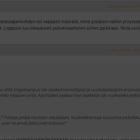
ILMOITA ASIATON VIEST
 varausajankohdan voi vapaasti määrätä, minä pistäisin näihin yritysos
nä. Loppuisi tuo oikeuksien puliveivaaminen siihen paikkaan. Niitä voisi
ILMOITA ASIATON VIES
, että ongelmana ei ole osakeenomistajien ja vuokrapelaajien eriarvo
telu riippuen siitä, käyttääkö osakas itse osaketta vai vuokraako peli
 Pelaaja pelaa nauttien eduistaan. Vuokralleantaja luovuttaa pelioike
 ovat ne arvot jotka ovat erilaiset?