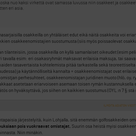
 koska nuo kaksi virkettä ovat samassa luvussa niin osakkeet ja osakke
tten eri asia.
sarjaisilla osakkeilla on yhtäläiset edut eikä näitä osakkeita voi eria
kkien osakkeenomistajien suostumusta (siis myös poissaolevat osakka
 tilanteisiin, jossa osakkeilla on kyllä samanlaiset oikeudet (esim pel
i tavalla esim: eri osakasryhmät maksavat erilaisia maksuja, tai saavat
aiden tasavertaista kohtelemista pitää tarkastella sekä teoreettiselta
uudessa) ja käytännölliseltä kannalta = osakkeenomistajat ovat erilai
mistjan perhesuhteet, osakkeenomistajan juridinen muoto (hlö, oy, ry
osakkaat asetetaan eriarvoiseen asemaan toisen rymän kustannuksella el
ätös on hyväksyttävä, jos siihen on kaikkien suostumus (OYL:n 7 §:stä 
ILMOITA ASIATON VIEST
paisia järjestelyitä, kuin Lohjalla, sitä enemmän golfosakkeiden omis
uksiaan pois vuokraavat omistajat.
Suurin osa heistä myisi osakkeen
innasta. Niin minäkin.