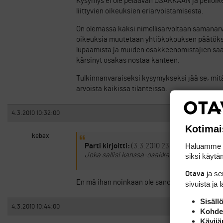
Kysymys ei ole pelaavan OSAKKAAN ja pelio
liittyvien oikeuksien eriarvoistamisesta.
On olemassa kaksi nimellisarvoltaan samanarvoi
oikeuksia muutetaan yhtiökokouksen päätöksel
lupaamista ja muiden osakkeenomistajien saam
kärsinyt osakas nostaa kanteen.
Tulkinnanvaraiseksi kysymykseksi jää se, mitä
arvoista kaikissa tilanteissa.
4.3.2010 10:32:00
Kotimai
kebax
Haluamme ta
Parti kirjoitti:
(3.3.2010 23:08:49)
Joka sallisi kanssa-osakkaan selkäänpuukot
siksi käytäm
ja s
Otava
En mä ihan noinkaan ole sanonut. Jos oikein m
sivuista ja 
Sisäll
4.3.2010 10:44:00
Kohden
Kävijä