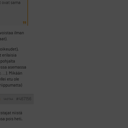
et ovat sama
rvoistaa ilman
at).
ioikeudet),
 erilaisia
 pohjalta
sessa asemassa
, …). Mikään
lei etu ole
riippumatta)
#467156
VASTAA
I
tajat niistä
sa pois heti,