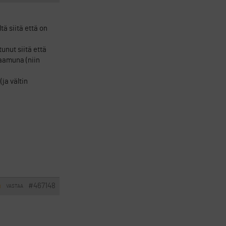
ä siitä että on
unut siitä että
 aamuna (niin
ja vältin
#467148
VASTAA
I