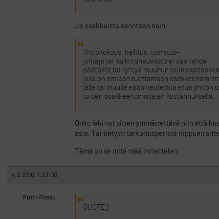
Ja osakkaista sanotaan näin:
Yhtiökokous, hallitus, toimitus-
johtaja tai hallintoneuvosto ei saa tehdä
päätöstä tai ryhtyä muuhun toimenpiteesee
joka on omiaan tuottamaan osakkeenomist
jalle tai muulle epäoikeutettua etua yhtiön t
toisen osakkeenomistajan kustannuksella.
Onko laki nyt sitten ymmärrettävä niin että k
asia. Tai tietysti tarkoitusperistä riippuen sitte
Tämä on se mitä mää ihmettelen.
4.3.2010 11:33:00
Putti-Possu
QUOTE]