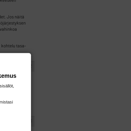
kkeeseen
et. Jos näitä
iöjärjestyksen
 vahinkoa
 kohtelu tasa-
#467152
VASTAA
I
okemus
isällöt,
mis­tasi
#467153
VASTAA
I