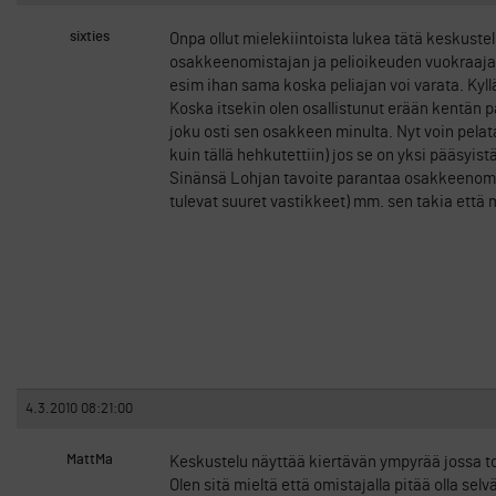
sixties
Onpa ollut mielekiintoista lukea tätä keskustel
osakkeenomistajan ja pelioikeuden vuokraajan v
esim ihan sama koska peliajan voi varata. Ky
Koska itsekin olen osallistunut erään kentän pa
joku osti sen osakkeen minulta. Nyt voin pela
kuin tällä hehkutettiin) jos se on yksi pääsyi
Sinänsä Lohjan tavoite parantaa osakkeenomist
tulevat suuret vastikkeet) mm. sen takia että m
4.3.2010 08:21:00
MattMa
Keskustelu näyttää kiertävän ympyrää jossa toi
Olen sitä mieltä että omistajalla pitää olla se