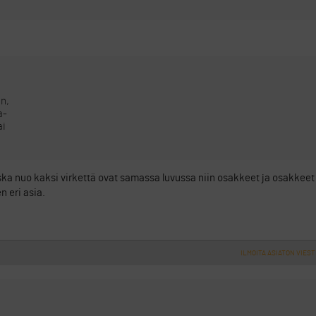
n,
a-
ai
oska nuo kaksi virkettä ovat samassa luvussa niin osakkeet ja osakkee
n eri asia.
ILMOITA ASIATON VIEST