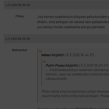
4.3.2010 09:35:00
Prboy
Jos kerran osakkeisiin liittyvän pelioikeuden
ehdon, että peliajan voi varata vain pelipäivä
jos sattuu muilta osakkailta aikoja jäämään.
4.3.2010 09:53:00
Ballmarker
kebax kirjoitti:
(3.3.2010 18:44:31)
Putti-Possu kirjoitti:
(3.3.2010 18:20:21)
… Vielä keskusteluun sellainen täsmennys
kohtelu, vaan se osakkaiden erilainen koh
ulkopuoliselle.
Miten tämä eriarvoistaminen sitten ilmenee?
nauttimatta niihin liittyvistä lainkaan. Missä