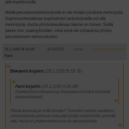
jälkimarkkinoille.
Näillä perustamistarkoituksilla ei ole mitään juridista merkitystä.
Sopimusoikeudessa sopimuksen tarkoituksella voi olla
merkitystä, mutta yhtiöoikeudessa tilanne on toinen. Siellä
pätee mm. osakeyhtiölaki, eikä siinä ole viittauksia yhtiön
perustamisen tarkoitukseen.
#466999
25.2.2010 18:44:00
VASTAA
ILMOITA ASIATON VIESTI
Parti
Diletantti kirjoitti:
(25.2.2010 15:53:13)
Parti kirjoitti:
(25.2.2010 11:05:08)
Osakkaita (vuokraavia ja itsepelaavia) tulee kohdella
tasavertaisesti.
Missä asioissa ja millä tavalla? Tietenkin samat osakkeen
omistuksesta johtuvat oikeudet pitää molemmilla ryhmillä
olla, mutta ei yhdenvertaisuus ole absoluuttista.