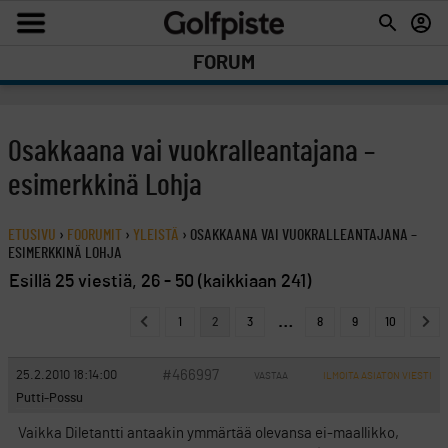
FORUM
Osakkaana vai vuokralleantajana –
esimerkkinä Lohja
ETUSIVU
›
FOORUMIT
›
YLEISTÄ
›
OSAKKAANA VAI VUOKRALLEANTAJANA –
ESIMERKKINÄ LOHJA
Esillä 25 viestiä, 26 - 50 (kaikkiaan 241)
…
1
2
3
8
9
10
#466997
25.2.2010 18:14:00
VASTAA
ILMOITA ASIATON VIESTI
Putti-Possu
Vaikka Diletantti antaakin ymmärtää olevansa ei-maallikko,