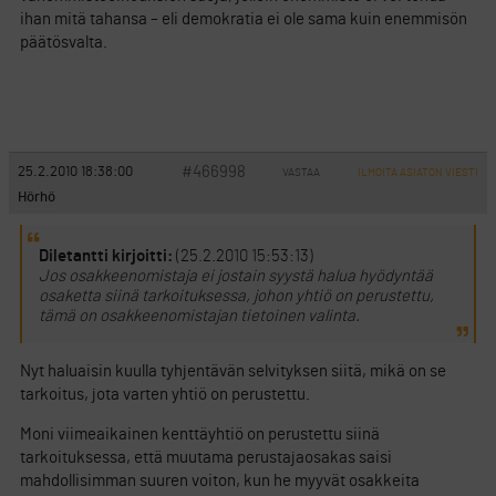
ihan mitä tahansa – eli demokratia ei ole sama kuin enemmisön
päätösvalta.
#466998
25.2.2010 18:38:00
VASTAA
ILMOITA ASIATON VIESTI
Hörhö
Diletantti kirjoitti:
(25.2.2010 15:53:13)
Jos osakkeenomistaja ei jostain syystä halua hyödyntää
osaketta siinä tarkoituksessa, johon yhtiö on perustettu,
tämä on osakkeenomistajan tietoinen valinta.
Nyt haluaisin kuulla tyhjentävän selvityksen siitä, mikä on se
tarkoitus, jota varten yhtiö on perustettu.
Moni viimeaikainen kenttäyhtiö on perustettu siinä
tarkoituksessa, että muutama perustajaosakas saisi
mahdollisimman suuren voiton, kun he myyvät osakkeita