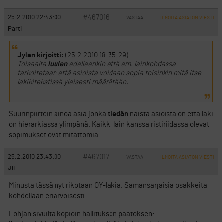
#467016
25.2.2010 22:43:00
VASTAA
ILMOITA ASIATON VIESTI
Parti
Jylan kirjoitti:
(25.2.2010 18:35:29)
Toisaalta
luulen
edelleenkin että em. lainkohdassa
tarkoitetaan että asioista voidaan sopia toisinkin mitä itse
lakikitekstissä yleisesti määrätään.
Suurinpiirtein ainoa asia jonka
tiedän
näistä asioista on että laki
on hierarkiassa ylimpänä. Kaikki lain kanssa ristiriidassa olevat
sopimukset ovat mitättömiä.
#467017
25.2.2010 23:43:00
VASTAA
ILMOITA ASIATON VIESTI
Jii
Minusta tässä nyt rikotaan OY-lakia. Samansarjaisia osakkeita
kohdellaan eriarvoisesti.
Lohjan sivuilta kopioin hallituksen päätöksen: