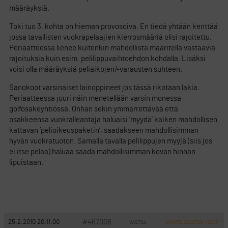
määräyksiä.
Toki tuo 3. kohta on hieman provosoiva. En tiedä yhtään kenttää
jossa tavallisten vuokrapelaajien kierrosmääriä olisi rajoitettu.
Periaatteessa lienee kuitenkin mahdollista määritellä vastaavia
rajoituksia kuin esim. pelilippuvaihtoehdon kohdalla. Lisäksi
voisi olla määräyksiä peliaikojen/-varausten suhteen.
Sanokoot varsinaiset lainoppineet jos tässä rikotaan lakia.
Periaatteessa juuri näin menetellään varsin monessa
golfosakeyhtiössä. Onhan sekin ymmärrettävää että
osakkeensa vuokralleantaja haluaisi ’myydä’ kaiken mahdollisen
kattavan ’pelioikeuspaketin’, saadakseen mahdollisimman
hyvän vuokratuoton. Samalla tavalla pelilippujen myyjä (siis jos
ei itse pelaa) haluaa saada mahdollisimman kovan hinnan
lipuistaan.
#467008
25.2.2010 20:11:00
VASTAA
ILMOITA ASIATON VIESTI