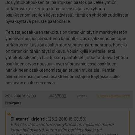
Jos yhtiökokouksen tai hallituksen päätös palvelee yhtiön
tarkoitusta (eli kentän olemista ensisijaisesti yhtiön
osakkeenomistajien käytettävissä), tämä on yhtiöoikeudellisesti
hyväksyttävä peruste päätökselle.
Perustajaosakkaan tarkoitus on tietenkin täysin merkityksetön
yhdenvertaisuusperiaatteen kannalta. Jos osakkeenomistajan
tarkoitus on käyttää osakettaan sijoitusinstrumenttina, hänellä
on tietenkin tähän täysi oikeus. Voisin kyllä kuvitella, että
yhtiökokouksen ja hallituksen päätökset, jotka tähtäävät yhtiön
osakkeen arvon nousuun, ovat sijoitusmielessä osakkeen
hankkineen osakkeenomistajan etujen mukaisia. Kentän
oleminen ensisijaisesti osakkeenomistajien käytössä luulisi
nostavan osakkeen arvoa.
#467002
25.2.2010 18:57:00
VASTAA
ILMOITA ASIATON VIESTI
Drawputt
Diletantti kirjoitti:
(25.2.2010 16:08:58)
Eikä ole. Jos asunto-osakeyhtiöllä on rajallinen määrä
jotain hyödykettä, kuten esim parkkipaikkoja tai