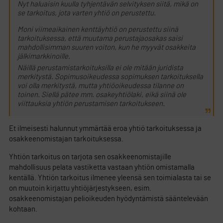
Nyt haluaisin kuulla tyhjentävän selvityksen siitä, mikä on
se tarkoitus, jota varten yhtiö on perustettu.
Moni viimeaikainen kenttäyhtiö on perustettu siinä
tarkoituksessa, että muutama perustajaosakas saisi
mahdollisimman suuren voiton, kun he myyvät osakkeita
jälkimarkkinoille.
Näillä perustamistarkoituksilla ei ole mitään juridista
merkitystä. Sopimusoikeudessa sopimuksen tarkoituksella
voi olla merkitystä, mutta yhtiöoikeudessa tilanne on
toinen. Siellä pätee mm. osakeyhtiölaki, eikä siinä ole
viittauksia yhtiön perustamisen tarkoitukseen.
Et ilmeisesti halunnut ymmärtää eroa yhtiö tarkoituksessa ja
osakkeenomistajan tarkoituksessa.
Yhtiön tarkoitus on tarjota sen osakkeenomistajille
mahdollisuus pelata vastiketta vastaan yhtiön omistamalla
kentällä. Yhtiön tarkoitus ilmenee yleensä sen toimialasta tai se
on muutoin kirjattu yhtiöjärjestykseen, esim.
osakkeenomistajan pelioikeuden hyödyntämistä sääntelevään
kohtaan.