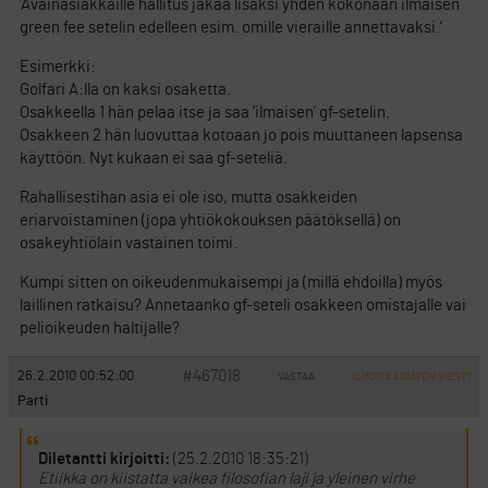
’Avainasiakkaille hallitus jakaa lisäksi yhden kokonaan ilmaisen
green fee setelin edelleen esim. omille vieraille annettavaksi.’
Esimerkki:
Golfari A:lla on kaksi osaketta.
Osakkeella 1 hän pelaa itse ja saa ’ilmaisen’ gf-setelin.
Osakkeen 2 hän luovuttaa kotoaan jo pois muuttaneen lapsensa
käyttöön. Nyt kukaan ei saa gf-seteliä.
Rahallisestihan asia ei ole iso, mutta osakkeiden
eriarvoistaminen (jopa yhtiökokouksen päätöksellä) on
osakeyhtiölain vastainen toimi.
Kumpi sitten on oikeudenmukaisempi ja (millä ehdoilla) myös
laillinen ratkaisu? Annetaanko gf-seteli osakkeen omistajalle vai
pelioikeuden haltijalle?
#467018
26.2.2010 00:52:00
VASTAA
ILMOITA ASIATON VIESTI
Parti
Diletantti kirjoitti:
(25.2.2010 18:35:21)
Etiikka on kiistatta vaikea filosofian laji ja yleinen virhe