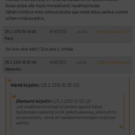
Asian pitää olla myös moraalisesti hyväksyttävää.
Vähän niinkuin ettei pikkusiskolta saa viedä lelua vaikka voimat
siihen riittäisivätkin.
#467000
25.2.2010 18:49:00
VASTAA
ILMOITA ASIATON VIESTI
Parti
Voi kun olisi edit!! Siis yksi L riittää.
#467001
25.2.2010 18:55:00
VASTAA
ILMOITA ASIATON VIESTI
Diletantti
Hörhö kirjoitti:
(25.2.2010 16:38:30)
Diletantti kirjoitti:
(25.2.2010 15:53:13)
Jos osakkeenomistaja ei jostain syystä halua
hyödyntää osaketta siinä tarkoituksessa, johon yhtiö
on perustettu, tämä on osakkeenomistajan tietoinen
valinta.