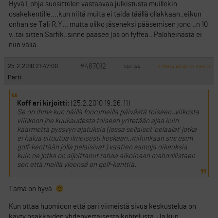
Hyvä Lohja suosittelen vastaavaa julkistusta muillekin
osakekentille….kun niitä muita ei taida täällä ollakkaan..eikun
onhan se Tali R.Y… mutta oliko jäseneksi pääsemisen jono ..n 10
v..tai sitten Sarfik..sinne pääsee jos on fyffeä.. Paloheinästä ei
niin väliä .
#467012
25.2.2010 21:47:00
VASTAA
ILMOITA ASIATON VIESTI
Parti
Koff ari kirjoitti:
(25.2.2010 19:26:11)
Se on ihme kun näillä foorumeilla päivästä toiseen..viikosta
viikkoon jne kuukaudesta toiseen yritetään ajaa kuin
käärmettä pyssyyn ajatuksia (jossa sellaiset ’pelaajat’ jotka
ei halua sitoutua ilmeisesti koskaan..mihinkään siis esim
golf-kenttään jolla pelaisivat ) vaatien samoja oikeuksia
kuin ne jotka on sijoittanut rahaa aikoinaan mahdollistaen
sen että meillä yleensä on golf-kenttiä.
Tämä on hyvä.
Kun ottaa huomioon että pari viimeistä sivua keskustelua on
käyty osakkaiden yhdenvertaisesta kohtelusta. Ja kun