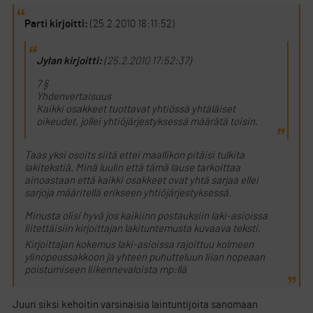
Parti kirjoitti:
(25.2.2010 18:11:52)
Jylan kirjoitti:
(25.2.2010 17:52:37)
7 §
Yhdenvertaisuus
Kaikki osakkeet tuottavat yhtiössä yhtäläiset
oikeudet, jollei yhtiöjärjestyksessä määrätä toisin.
Taas yksi osoits siitä ettei maallikon pitäisi tulkita
lakitekstiä. Minä luulin että tämä lause tarkoittaa
ainoastaan että kaikki osakkeet ovat yhtä sarjaa ellei
sarjoja määritellä erikseen yhtiöjärjestyksessä.
Minusta olisi hyvä jos kaikiinn postauksiin laki-asioissa
liitettäisiin kirjoittajan lakituntemusta kuvaava teksti.
Kirjoittajan kokemus laki-asioissa rajoittuu kolmeen
ylinopeussakkoon ja yhteen puhutteluun liian nopeaan
poistumiseen liikennevaloista mp:llä
Juuri siksi kehoitin varsinaisia laintuntijoita sanomaan