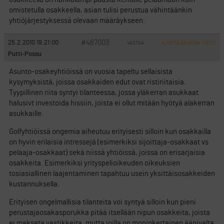
omistetulla osakkeella, asian tulisi perustua vähintäänkin
yhtiöjärjestyksessä olevaan määräykseen.
#467003
25.2.2010 19:21:00
VASTAA
ILMOITA ASIATON VIESTI
Putti-Possu
Asunto-osakeyhtiöissä on vuosia tapeltu sellaisista
kysymyksistä, joissa osakkaiden edut ovat ristiriitaisia.
Tyypillinen riita syntyi tilanteessa, jossa yläkerran asukkaat
halusivt investoida hissiin, joista ei ollut mitään hyötyä alakerran
asukkaille.
Golfyhtiöissä ongemia aiheutuu erityisesti silloin kun osakkailla
on hyvin erilaisia intressejä (esimerkiksi sijoittaja-osakkaat vs
pelaaja-osakkaat) sekä niissä yhtiöissä, joissa on erisarjaisia
osakkeita. Esimerkiksi yrityspelioikeuden oikeuksien
tosiasiallinen laajentaminen tapahtuu usein yksittäisosakkeiden
kustannuksella.
Erityisen ongelmallisia tilanteita voi syntyä silloin kun pieni
perustajaosakasporukka pitää itsellään nipun osakkeita, joista
ei makseta vastikkeita, mutta joilla on moninkertainen äänivalta