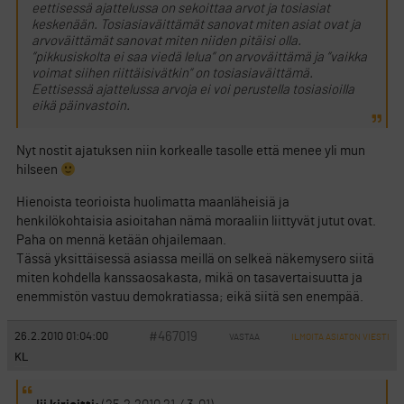
eettisessä ajattelussa on sekoittaa arvot ja tosiasiat
keskenään. Tosiasiaväittämät sanovat miten asiat ovat ja
arvoväittämät sanovat miten niiden pitäisi olla.
”pikkusiskolta ei saa viedä lelua” on arvoväittämä ja ”vaikka
voimat siihen riittäisivätkin” on tosiasiaväittämä.
Eettisessä ajattelussa arvoja ei voi perustella tosiasioilla
eikä päinvastoin.
Nyt nostit ajatuksen niin korkealle tasolle että menee yli mun
hilseen
Hienoista teorioista huolimatta maanläheisiä ja
henkilökohtaisia asioitahan nämä moraaliin liittyvät jutut ovat.
Paha on mennä ketään ohjailemaan.
Tässä yksittäisessä asiassa meillä on selkeä näkemysero siitä
miten kohdella kanssaosakasta, mikä on tasavertaisuutta ja
enemmistön vastuu demokratiassa; eikä siitä sen enempää.
#467019
26.2.2010 01:04:00
VASTAA
ILMOITA ASIATON VIESTI
KL