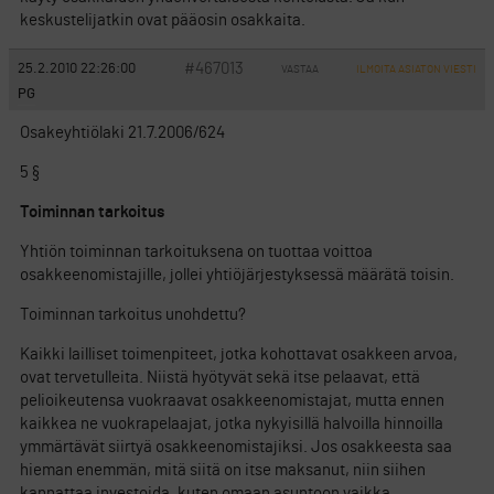
keskustelijatkin ovat pääosin osakkaita.
#467013
25.2.2010 22:26:00
VASTAA
ILMOITA ASIATON VIESTI
PG
Osakeyhtiölaki 21.7.2006/624
5 §
Toiminnan tarkoitus
Yhtiön toiminnan tarkoituksena on tuottaa voittoa
osakkeenomistajille, jollei yhtiöjärjestyksessä määrätä toisin.
Toiminnan tarkoitus unohdettu?
Kaikki lailliset toimenpiteet, jotka kohottavat osakkeen arvoa,
ovat tervetulleita. Niistä hyötyvät sekä itse pelaavat, että
pelioikeutensa vuokraavat osakkeenomistajat, mutta ennen
kaikkea ne vuokrapelaajat, jotka nykyisillä halvoilla hinnoilla
ymmärtävät siirtyä osakkeenomistajiksi. Jos osakkeesta saa
hieman enemmän, mitä siitä on itse maksanut, niin siihen
kannattaa investoida, kuten omaan asuntoon vaikka