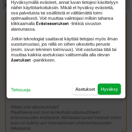
Hyväksymällä evästeet, annat luvan tietojesi käsittelyyn
Diletantti
näihin käyttötarkoituksiin. Mikäli et hyväksy evästeitä,
osa palveluista tai sisällöistä ei välttämättä toimi
optimaalisesti. Voit muuttaa valintojasi milloin tahansa
Parti kirjoitti:
(25.2.2010 16:44:00)
klikkaamalla
-linkkiä sivuston
Evästeasetukset
alareunassa.
Diletantti kirjoitti:
(25.2.2010 15:53:13)
Jotkin teknologiat saattavat käyttää tietojasi myös ilman
suostumustasi, jos niillä on siihen oikeutettu peruste
(esim. sivun tekninen toimivuus). Voit vastustaa tätä tai
Parti kirjoitti:
(25.2.2010 11:05:08)
muuttaa kaikkia asetuksiasi valitsemalla alla olevan
Osakkaita (vuokraavia ja itsepelaavia) tulee
-painikkeen.
Asetukset
kohdella tasavertaisesti.
Missä asioissa ja millä tavalla? Tietenkin samat
osakkeen omistuksesta johtuvat oikeudet pitää
molemmilla ryhmillä olla, mutta ei yhdenvertaisuus ole
Asetukset
Hyväksy
Tietosuoja
absoluuttista.
Miksei olisi absoluuttista?
Maallikkona luin tuon lainkohdan absoluuttisesti
eriarvoisuuden kieltävänä. Nähtävästi jurstit tietävät miten
tuon voi tulkita vain tietynasteisen yhtenvertaisuuden
takaavana.