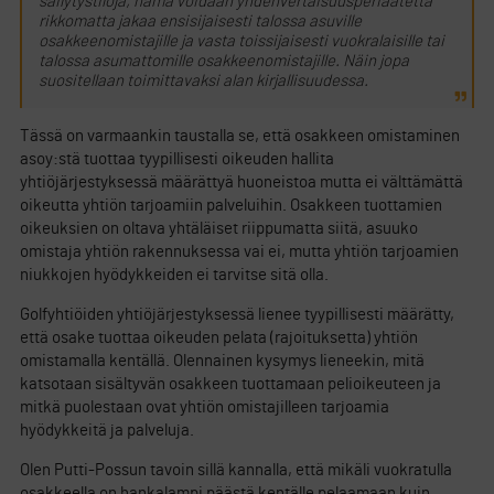
säilytystiloja, nämä voidaan yhdenvertaisuusperiaatetta
rikkomatta jakaa ensisijaisesti talossa asuville
osakkeenomistajille ja vasta toissijaisesti vuokralaisille tai
talossa asumattomille osakkeenomistajille. Näin jopa
suositellaan toimittavaksi alan kirjallisuudessa.
Tässä on varmaankin taustalla se, että osakkeen omistaminen
asoy:stä tuottaa tyypillisesti oikeuden hallita
yhtiöjärjestyksessä määrättyä huoneistoa mutta ei välttämättä
oikeutta yhtiön tarjoamiin palveluihin. Osakkeen tuottamien
oikeuksien on oltava yhtäläiset riippumatta siitä, asuuko
omistaja yhtiön rakennuksessa vai ei, mutta yhtiön tarjoamien
niukkojen hyödykkeiden ei tarvitse sitä olla.
Golfyhtiöiden yhtiöjärjestyksessä lienee tyypillisesti määrätty,
että osake tuottaa oikeuden pelata (rajoituksetta) yhtiön
omistamalla kentällä. Olennainen kysymys lieneekin, mitä
katsotaan sisältyvän osakkeen tuottamaan pelioikeuteen ja
mitkä puolestaan ovat yhtiön omistajilleen tarjoamia
hyödykkeitä ja palveluja.
Olen Putti-Possun tavoin sillä kannalla, että mikäli vuokratulla
osakkeella on hankalampi päästä kentälle pelaamaan kuin