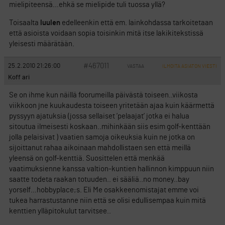
mielipiteensä…ehkä se mielipide tuli tuossa yllä?
Toisaalta
luulen
edelleenkin että em. lainkohdassa tarkoitetaan
että asioista voidaan sopia toisinkin mitä itse lakikitekstissä
yleisesti määrätään.
#467011
25.2.2010 21:26:00
VASTAA
ILMOITA ASIATON VIESTI
Koff ari
Se on ihme kun näillä foorumeilla päivästä toiseen..viikosta
viikkoon jne kuukaudesta toiseen yritetään ajaa kuin käärmettä
pyssyyn ajatuksia (jossa sellaiset ’pelaajat’ jotka ei halua
sitoutua ilmeisesti koskaan..mihinkään siis esim golf-kenttään
jolla pelaisivat ) vaatien samoja oikeuksia kuin ne jotka on
sijoittanut rahaa aikoinaan mahdollistaen sen että meillä
yleensä on golf-kenttiä. Suosittelen että menkää
vaatimuksienne kanssa valtion-kuntien hallinnon kimppuun niin
saatte todeta raakan totuuden.. ei sääliä..no money..bay
yorself…hobbyplace;s. Eli Me osakkeenomistajat emme voi
tukea harrastustanne niin että se olisi edullisempaa kuin mitä
kenttien ylläpitokulut tarvitsee..