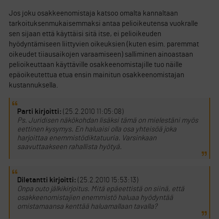
Jos joku osakkeenomistaja katsoo omalta kannaltaan
tarkoituksenmukaisemmaksi antaa pelioikeutensa vuokralle
sen sijaan että käyttäisi sitä itse, ei pelioikeuden
hyödyntämiseen liittyvien oikeuksien (kuten esim. paremmat
oikeudet tiiausaikojen varaamiseen) salliminen ainoastaan
pelioikeuttaan käyttäville osakkeenomistajille tuo näille
epäoikeutettua etua ensin mainitun osakkeenomistajan
kustannuksella.
Parti kirjoitti:
(25.2.2010 11:05:08)
Ps. Juridisen näkökohdan lisäksi tämä on mielestäni myös
eettinen kysymys. En haluaisi olla osa yhteisöä joka
harjoittaa enemmistödiktatuuria. Varsinkaan
saavuttaakseen rahallista hyötyä.
Diletantti kirjoitti:
(25.2.2010 15:53:13)
Onpa outo jälkikirjoitus. Mitä epäeettistä on siinä, että
osakkeenomistajien enemmistö haluaa hyödyntää
omistamaansa kenttää haluamallaan tavalla?