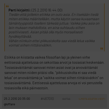
Parti kirjoitti:
(25.2.2010 16:44:00)
Tiedän että joillekin etiikka on outo asia. En itsekään tiedä
miten etiikka määritellään, mutta käytin sanaa kuvaamaan
tämäntyyppistä itselleni tärkeää juttua: Vaikka joku asia on
lain mukaan mahdollista, en aina suhtaudu siihen
positiivisesti. Asian pitää olla myös moraalisesti
hyväksyttävää.
Vähän niinkuin ettei pikkusiskolta saa viedä lelua vaikka
voimat siihen riittäisivätkin.
Etiikka on kiistatta vaikea filosofian laji ja yleinen virhe
eettisessä ajattelussa on sekoittaa arvot ja tosiasiat keskenään.
Tosiasiaväittämät sanovat miten asiat ovat ja arvoväittämät
sanovat miten niiden pitäisi olla. ”pikkusiskolta ei saa viedä
lelua” on arvoväittämä ja ”vaikka voimat siihen riittäisivätkin” on
tosiasiaväittämä. Eettisessä ajattelussa arvoja ei voi perustella
tosiasioilla eikä päinvastoin.
#467010
25.2.2010 20:35:00
VASTAA
ILMOITA ASIATON VIESTI
gloffare