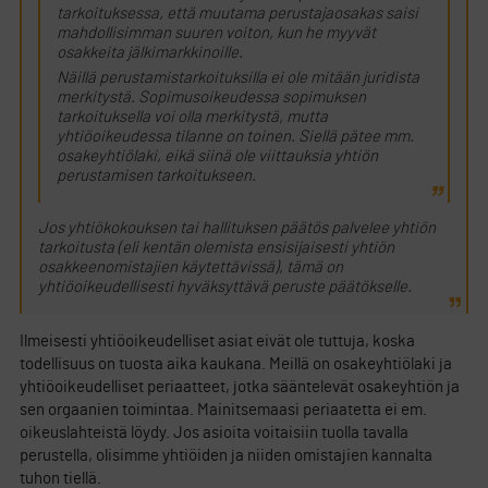
tarkoituksessa, että muutama perustajaosakas saisi
mahdollisimman suuren voiton, kun he myyvät
osakkeita jälkimarkkinoille.
Näillä perustamistarkoituksilla ei ole mitään juridista
merkitystä. Sopimusoikeudessa sopimuksen
tarkoituksella voi olla merkitystä, mutta
yhtiöoikeudessa tilanne on toinen. Siellä pätee mm.
osakeyhtiölaki, eikä siinä ole viittauksia yhtiön
perustamisen tarkoitukseen.
Jos yhtiökokouksen tai hallituksen päätös palvelee yhtiön
tarkoitusta (eli kentän olemista ensisijaisesti yhtiön
osakkeenomistajien käytettävissä), tämä on
yhtiöoikeudellisesti hyväksyttävä peruste päätökselle.
Ilmeisesti yhtiöoikeudelliset asiat eivät ole tuttuja, koska
todellisuus on tuosta aika kaukana. Meillä on osakeyhtiölaki ja
yhtiöoikeudelliset periaatteet, jotka sääntelevät osakeyhtiön ja
sen orgaanien toimintaa. Mainitsemaasi periaatetta ei em.
oikeuslahteistä löydy. Jos asioita voitaisiin tuolla tavalla
perustella, olisimme yhtiöiden ja niiden omistajien kannalta
tuhon tiellä.