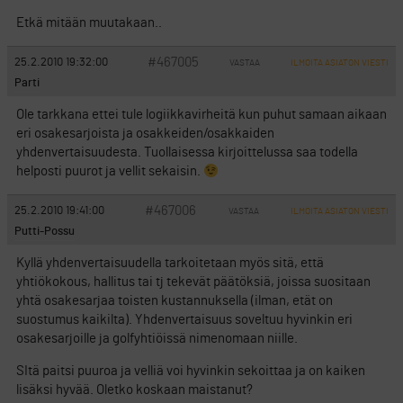
Etkä mitään muutakaan..
#467005
25.2.2010 19:32:00
VASTAA
ILMOITA ASIATON VIESTI
Parti
Ole tarkkana ettei tule logiikkavirheitä kun puhut samaan aikaan
eri osakesarjoista ja osakkeiden/osakkaiden
yhdenvertaisuudesta. Tuollaisessa kirjoittelussa saa todella
helposti puurot ja vellit sekaisin.
#467006
25.2.2010 19:41:00
VASTAA
ILMOITA ASIATON VIESTI
Putti-Possu
Kyllä yhdenvertaisuudella tarkoitetaan myös sitä, että
yhtiökokous, hallitus tai tj tekevät päätöksiä, joissa suositaan
yhtä osakesarjaa toisten kustannuksella (ilman, etät on
suostumus kaikilta). Yhdenvertaisuus soveltuu hyvinkin eri
osakesarjoille ja golfyhtiöissä nimenomaan niille.
SItä paitsi puuroa ja velliä voi hyvinkin sekoittaa ja on kaiken
lisäksi hyvää. Oletko koskaan maistanut?