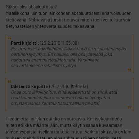
Miksei olisi absoluuttista?
Maallikkona luin tuon lainkohdan absoluuttisesti eriarvoisuuden
kieltävänä. Nähtävästi jurstit tietävät miten tuon voi tulkita vain
tietynasteisen yhtenvertaisuuden takaavana.
Parti kirjoitti:
(25.2.2010 11:05:08)
Ps. Juridisen näkökohdan lisäksi tämä on mielestäni myös
eettinen kysymys. En haluaisi olla osa yhteisöä joka
harjoittaa enemmistödiktatuuria. Varsinkaan
saavuttaakseen rahallista hyötyä.
Diletantti kirjoitti:
(25.2.2010 15:53:13)
Onpa outo jälkikirjoitus. Mitä epäeettistä on siinä, että
osakkeenomistajien enemmistö haluaa hyödyntää
omistamaansa kenttää haluamallaan tavalla?
Tiedän että joillekin etiikka on outo asia. En itsekään tiedä
miten etiikka määritellään, mutta käytin sanaa kuvaamaan
tämäntyyppistä itselleni tärkeää juttua: Vaikka joku asia on lain
mukaan mahdollista, en aina suhtaudu siihen positiivisesti.