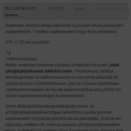
#467007
25.2.2010 19:52:00
VASTAA
ILMOITA ASIATON VIESTI
gloffare
Osakkeen omistus antaa määränsä suuruisen omistusoikeuden
osakeyhtiöön. Toiseksi osakkeeseen liittyy myös pelioikeus.
OYL:n 7 §:ssä sanotaan
7 §
Yhdenvertaisuus
Kaikki osakkeet tuottavat yhtiössä yhtäläiset oikeudet,
jollei
yhtiöjärjestyksessä määrätä toisin
. Yhtiökokous, hallitus,
toimitusjohtaja tai hallintoneuvosto ei saa tehdä päätöstä tai
ryhtyä muuhun toimenpiteeseen, joka on omiaan tuottamaan
osakkeenomistajalle tai muulle epäoikeutettua etua yhtiön tai
toisen osakkeenomistajan kustannuksella.
Usein tästä pelioikeudesta määrätään toisin, eli
yhtiöjärjestyksessä kerrotaan tarkemmin kuinka ja miten
osakkeeseen liittyvästä pelioikeudesta päätetään. Siitä ja sen
käytöstä voidaan toki mainita suoraan yhtiöjärjestyksessäkin
(esim. mahdollisuus pelilippuihin). Saatetaan myös mainita että