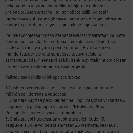
pelioikeuden käyttöä määritellään/ohjataan erikseen
yhtiökokouksen ja/tai hallituksen päätöksillä. Joissain
tapauksissa yhtiöjärjestyksessä määrätään että pelioikeuden
käytöstä päätetään erityisellä pelioikeusohjesäännöllä.
Pelioikeusohjesäännössä (tai vastaavassa) määrätään kaikista
käytännön asioista. Esimerkiksi, minkälaisia vaihtoehtoja
osakkaalla on hyödyntää pelioikeuttaan. Eivätkä kaikki
mahdollisuudet ole joka suhteessa tasavertaisia ja
samansuuruisia. Yleensä niissä kuitenkin pyritään huomioidaan
nimenomaan osakkaiden erilaisia tarpeita.
Valittavissa voi olla vaikkapa seuraavaa:
1. Osakkeen omistajalla itsellään on oikeus pelata rajaton
määrän pelikierroksia kaudessa.
2. Omistaja käyttää pelioikeuden pelilippuina (jotka voi siirtää 3.
osapuolelle), pelilippujen määrä on 25 kpl/osake/kausi.
Pelilippujen käytössä voi olla rajoituksia.
3. Omistaja voi halutessaan vuokrata pelioikeuden 3.
osapuolelle, joka voi pelata enintään 25 kierrosta/pelikausi.
+ kaikenlaisia muitakin pelioikeutta koskevia sääntöjä sekä