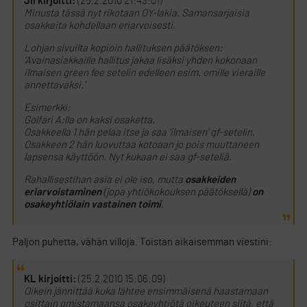
Jii kirjoitti:
(25.2.2010 21:43:01)
Minusta tässä nyt rikotaan OY-lakia. Samansarjaisia
osakkeita kohdellaan eriarvoisesti.
Lohjan sivuilta kopioin hallituksen päätöksen:
’Avainasiakkaille hallitus jakaa lisäksi yhden kokonaan
ilmaisen green fee setelin edelleen esim. omille vieraille
annettavaksi.’
Esimerkki:
Golfari A:lla on kaksi osaketta.
Osakkeella 1 hän pelaa itse ja saa ’ilmaisen’ gf-setelin.
Osakkeen 2 hän luovuttaa kotoaan jo pois muuttaneen
lapsensa käyttöön. Nyt kukaan ei saa gf-seteliä.
Rahallisestihan asia ei ole iso, mutta
osakkeiden
eriarvoistaminen
(jopa yhtiökokouksen päätöksellä)
on
osakeyhtiölain vastainen toimi
.
Paljon puhetta, vähän villoja. Toistan aikaisemman viestini:
KL kirjoitti:
(25.2.2010 15:06:09)
Oikein jännittää kuka lähtee ensimmäisenä haastamaan
osittain omistamaansa osakeyhtiötä oikeuteen siitä, että