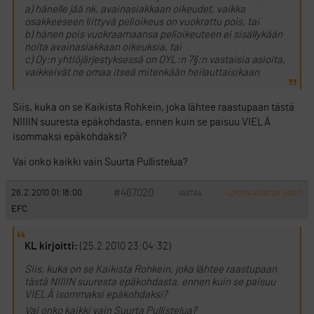
a) hänelle jää nk. avainasiakkaan oikeudet, vaikka
osakkeeseen liittyvä pelioikeus on vuokrattu pois, tai
b) hänen pois vuokraamaansa pelioikeuteen ei sisällykään
noita avainasiakkaan oikeuksia, tai
c) Oy:n yhtiöjärjestyksessä on OYL:n 7§:n vastaisia asioita,
vaikkeivät ne omaa itseä mitenkään heilauttaisikaan
Siis, kuka on se Kaikista Rohkein, joka lähtee raastupaan tästä
NIIIIN suuresta epäkohdasta, ennen kuin se paisuu VIELÄ
isommaksi epäkohdaksi?
Vai onko kaikki vain Suurta Pullistelua?
#467020
26.2.2010 01:18:00
VASTAA
ILMOITA ASIATON VIESTI
EFC
KL kirjoitti:
(25.2.2010 23:04:32)
Siis, kuka on se Kaikista Rohkein, joka lähtee raastupaan
tästä NIIIIN suuresta epäkohdasta, ennen kuin se paisuu
VIELÄ isommaksi epäkohdaksi?
Vai onko kaikki vain Suurta Pullistelua?