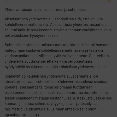
Yhdenvertaisuutta on absoluuttista ja suhteellista.
Absoluuttinen yhdenvertaisuus tarkoittaa sitä, että kaikkia
kohdellaan samalla tavalla. Absoluuttista yhdenvertaisuutta on
se, että kaikille osakkeenomistajille annetaan yhtäläinen oikeus
pelioikeuksien hyödyntämiseen.
Suhteellinen yhdenvertaisuus taas tarkoittaa sitä, että samaan
kategoriaan kuuluvia kohdellaan samalla tavalla ja tästäkin
voidaan poiketa, jos sille on hyväksyttävä peruste. Suhteellista
yhdenvertaisuutta on se, että kaikkia pelioikeuttaan
hyödyntäviä osakkeenomistajia kohdellaan yhdenvertaisesti.
Osakeyhtiöoikeudellinen yhdenvertaisuusperiaate ei ole
absoluuttista vaan suhteellista. Yhdenvertaisuudesta saadaan
poiketa, ellei päätös tai toimi ole omiaan tuottamaan
osakkeenomistajalle tai muulle epäoikeutettua etua yhtiön tai
toisen osakkeenomistajan kustannuksella. Keskustelussa ei siis
kannata jumiutua siihen, täyttyykö jossain järjestelyssä
millimetrioikeudenmukaisuus, vaan antaako se jollekin
epäoikeutettua etua.