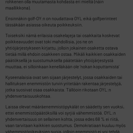
rohkenen olla muutamasta kohdasta eri mieltä (näin
maallikkona).
Ensinnäkin golf-OY:n on noudattava OYL eikä golfperinteet
tässäkään asiassa oikeuta poikkeuksiin.
Toiseksiki nämä erilaisia osakelajeja tai osakkaita koskevat
poikkeavuudet ovat toki mahdollisia, jos ne on
yhtiöjärjestykseen kirjattu, jolloin jokainen osaketta ostava
tietää millä ehdoin osakkeen ostaa. Mikäli kaikkien osakkaiden
päätöksellä ja suostumuksella päätetään yhtiöjärjestystä
muuttaa, ei silloinkaan kenelläkään ole ’nokan koputtamista’
Kyseenalaisia ovat sen sijaan järjestelyt, jossa osakkaiden tai
hallituksen enemmistön turvin yritetään rakentaa järjestelyjä,
jotka suosivat osaa osakkaista. Tällöoin rikotaan OYL:n
yhdenvertaisuuskohtaa.
Laissa olevat määräenemmistöpykälät on säädetty sen vuoksi,
ettei enemmistöpäätöksillä voi syrjiä vähemmistöä. OYL:n
yhdenvertaisuus on sellainen kohta, jossa edes 68 % ei riitä,
vaan tarvitaan kaikkien suostumus. Demokratiaan kuuluu myös
vähemmistöoikeuksien suoja, jolloin enemmistö ei voi tehdä