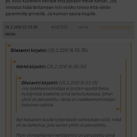
ps. kiitti kuitenkin herralle että pykäsit meille kentät. Jos
innostut lisää laittamaan niin voisko toivoo että vähän
paremmilla griineillä. Ja kunnon sauna klupille.
#467015
25.2.2010 22:33:00
VASTAA
ILMOITA ASIATON VIESTI
Hörhö
Diletantti kirjoitti:
(25.2.2010 16:55:35)
Hörhö kirjoitti:
(25.2.2010 16:38:30)
Diletantti kirjoitti:
(25.2.2010 15:53:13)
Jos osakkeenomistaja ei jostain syystä halua
hyödyntää osaketta siinä tarkoituksessa, johon
yhtiö on perustettu, tämä on osakkeenomistajan
tietoinen valinta.
Nyt haluaisin kuulla tyhjentävän selvityksen siitä, mikä
on se tarkoitus, jota varten yhtiö on perustettu.
Moni viimeaikainen kenttäyhtiö on perustettu siinä