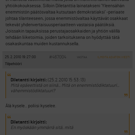
yhtiökokouksessa. Silloin Diletanttia lainatakseni ’Yleensähän
enemmistön päätösvaltaa kutsutaan demokratiaksi’ -periaate
johtaa tilanteeseen, jossa enemmistövaltaa käyttävät osakkaat
tekevät yhdenvertaisuusperiaatteen vastaisia päätöksiä.
Joissakin tapauksissa perustajaosakkaiden ja yhtiön välillä
tehdään liiketoimia, joiden tarkoituksena on hyödyttää tätä
osakaskuntaa muiden kustannuksella.
#467004
25.2.2010 19:27:00
VASTAA
ILMOITA ASIATON VIESTI
Tilpehööri
Diletantti kirjoitti:
(25.2.2010 15:53:13)
Mitä epäeettistä on siinä.. Mitä on enemmistödiktatuuri..
vähemmistödiktatuuri?
Älä kysele.. poliisi kyselee.
Diletantti kirjoitti:
En myöskään ymmärrä sitä, mitä