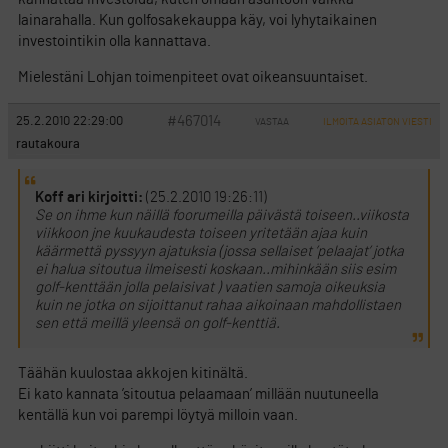
lainarahalla. Kun golfosakekauppa käy, voi lyhytaikainen
investointikin olla kannattava.
Mielestäni Lohjan toimenpiteet ovat oikeansuuntaiset.
#467014
25.2.2010 22:29:00
VASTAA
ILMOITA ASIATON VIESTI
rautakoura
Koff ari kirjoitti:
(25.2.2010 19:26:11)
Se on ihme kun näillä foorumeilla päivästä toiseen..viikosta
viikkoon jne kuukaudesta toiseen yritetään ajaa kuin
käärmettä pyssyyn ajatuksia (jossa sellaiset ’pelaajat’ jotka
ei halua sitoutua ilmeisesti koskaan..mihinkään siis esim
golf-kenttään jolla pelaisivat ) vaatien samoja oikeuksia
kuin ne jotka on sijoittanut rahaa aikoinaan mahdollistaen
sen että meillä yleensä on golf-kenttiä.
Täähän kuulostaa akkojen kitinältä.
Ei kato kannata ’sitoutua pelaamaan’ millään nuutuneella
kentällä kun voi parempi löytyä milloin vaan.