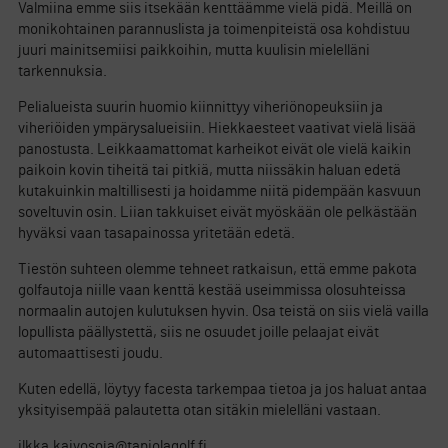
Valmiina emme siis itsekään kenttäämme vielä pidä. Meillä on
monikohtainen parannuslista ja toimenpiteistä osa kohdistuu
juuri mainitsemiisi paikkoihin, mutta kuulisin mielelläni
tarkennuksia.
Pelialueista suurin huomio kiinnittyy viheriönopeuksiin ja
viheriöiden ympärysalueisiin. Hiekkaesteet vaativat vielä lisää
panostusta. Leikkaamattomat karheikot eivät ole vielä kaikin
paikoin kovin tiheitä tai pitkiä, mutta niissäkin haluan edetä
kutakuinkin maltillisesti ja hoidamme niitä pidempään kasvuun
soveltuvin osin. Liian takkuiset eivät myöskään ole pelkästään
hyväksi vaan tasapainossa yritetään edetä.
Tiestön suhteen olemme tehneet ratkaisun, että emme pakota
golfautoja niille vaan kenttä kestää useimmissa olosuhteissa
normaalin autojen kulutuksen hyvin. Osa teistä on siis vielä vailla
lopullista päällystettä, siis ne osuudet joille pelaajat eivät
automaattisesti joudu.
Kuten edellä, löytyy facesta tarkempaa tietoa ja jos haluat antaa
yksityisempää palautetta otan sitäkin mielelläni vastaan.
ilkka.kaivosoja@tapiolagolf.fi