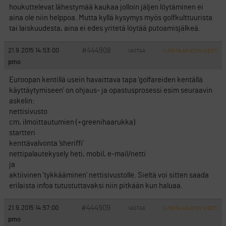
houkuttelevat lähestymää kaukaa jolloin jäljen löytäminen ei
aina ole niin helppoa. Mutta kyllä kysymys myös golfkulttuurista
tai laiskuudesta, aina ei edes yritetä löytää putoamisjälkeä.
#444908
21.9.2015 14:53:00
VASTAA
ILMOITA ASIATON VIESTI
pmo
Euroopan kentillä usein havaittava tapa ’golfareiden kentällä
käyttäytymiseen’ on ohjaus- ja opastusprosessi esim seuraavin
askelin:
nettisivusto
cm, ilmoittautumien (+greenihaarukka)
startteri
kenttävalvonta ’sheriffi’
nettipalautekysely heti, mobil, e-mail/netti
ja
aktiivinen ’tykkääminen’ nettisivustolle. Sieltä voi sitten saada
erilaista infoa tutustuttavaksi niin pitkään kun haluaa.
#444909
21.9.2015 14:57:00
VASTAA
ILMOITA ASIATON VIESTI
pmo