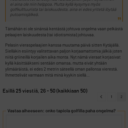
ei aina ole niin helppoa. Mutta kyllä kysymys myös
golfkulttuurista tai laiskuudesta, aina ei edes yritetä löytää
putoamisjälkeä.
Tämähän ei ole sinänsä kentästä johtuva ongelma vaan pelkästä
pelaajien laiskuudesta (tai idiotismista) johtuvaa.
Pelasin vieraspelaajien kanssa muutama päivä sitten Kytäjällä.
Sielläkin esiintyy valitettavan paljon korjaamattomia jälkiä joten
niitä griineillä korjailen aika monta. Nyt nämä vieraat korjasivat
kyllä käsittääkseni sentään omansa, mutta eivät yhtään
ylimääräistä, ei edes 2 metrin säteellä oman pallonsa vierestä.
Ihmettelivät varmaan mitä minä kyykin siellä…
Esillä 25 viestiä, 26 - 50 (kaikkiaan 50)
1
2
Vastaa aiheeseen: onko tapiola golfilla paha ongelma?