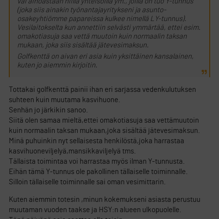
vai ainoastaan niillä yhteisöillä ym., joilla on tuo Y-tunnus
(joka siis ainakin työnantajayritykseni ja asunto-
osakeyhtiömme papareissa kulkee nimellä LY-tunnus).
Vesilaitokselta kun annettiin selvästi ymmärtää, ettei esim.
omakotiasuja saa vettä muutoin kuin normaalin taksan
mukaan, joka siis sisältää jätevesimaksun.
Golfkenttä on aivan eri asia kuin yksittäinen kansalainen,
kuten jo aiemmin kirjoitin.
Tottakai golfkenttä painii ihan eri sarjassa vedenkulutuksen
suhteen kuin muutama kasvihuone.
Senhän jo järkikin sanoo.
Siitä olen samaa mieltä,ettei omakotiasuja saa vettämuutoin
kuin normaalin taksan mukaan,joka sisältää jätevesimaksun.
Minä puhuinkin nyt sellaisesta henkilöstä,joka harrastaa
kasvihuoneviljelyä,mansikkaviljelyä tms.
Tällaista toimintaa voi harrastaa myös ilman Y-tunnusta.
Eihän tämä Y-tunnus ole pakollinen tällaiselle toiminnalle.
Silloin tällaiselle toiminnalle sai oman vesimittarin.
Kuten aiemmin totesin ,minun kokemukseni asiasta perustuu
muutaman vuoden taakse ja HSY:n alueen ulkopuolelle.