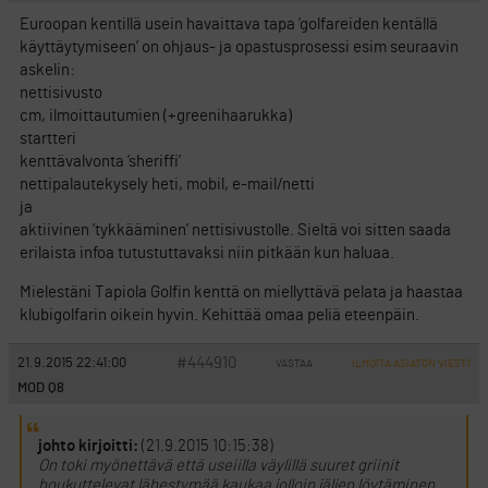
Euroopan kentillä usein havaittava tapa ’golfareiden kentällä
käyttäytymiseen’ on ohjaus- ja opastusprosessi esim seuraavin
askelin:
nettisivusto
cm, ilmoittautumien (+greenihaarukka)
startteri
kenttävalvonta ’sheriffi’
nettipalautekysely heti, mobil, e-mail/netti
ja
aktiivinen ’tykkääminen’ nettisivustolle. Sieltä voi sitten saada
erilaista infoa tutustuttavaksi niin pitkään kun haluaa.
Mielestäni Tapiola Golfin kenttä on miellyttävä pelata ja haastaa
klubigolfarin oikein hyvin. Kehittää omaa peliä eteenpäin.
#444910
21.9.2015 22:41:00
VASTAA
ILMOITA ASIATON VIESTI
MOD Q8
johto kirjoitti:
(21.9.2015 10:15:38)
On toki myönettävä että useiilla väylillä suuret griinit
houkuttelevat lähestymää kaukaa jolloin jäljen löytäminen