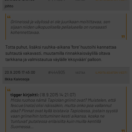
johto
Griineissä ja väylissä ei ole juurikaan moitittavaa, sen
sijaan niiden ulkopuolisella pelialueella on runsaasti
kohennettavaa.
Totta puhut, lisäksi ruuhka-aikana ’fore’ huutoihi kannattaa
suhtautä vakavasti, muutamilla rinnakkaisväylillä oltava
tarkkana ja valmistautua väylälle ’eksyvään’ palloon.
#444905
20.9.2015 17:45:00
VASTAA
ILMOITA ASIATON VIESTI
Ilkka Kaivosoja
tigger kirjoitti:
(18.9.2015 14:21:07)
Mitäs ruohoa nämä Tapiolan griinit ovat? Muistelen, että
fescue (nata) olisi näissäkin, mutta onko poa vallannut
alaa? Pinnat ovat kyllä loistavia Tapiolassa, jostain syystä
vaan griineihin tottuminen kesti aikansa, koska ne
’tuntuvat’ putatessa erilaisilta kuin muilla kentillä
Suomessa…