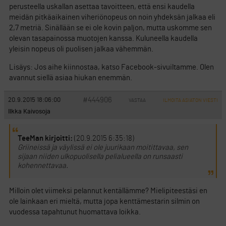
perusteella uskallan asettaa tavoitteen, että ensi kaudella
meidän pitkäaikainen viheriönopeus on noin yhdeksän jalkaa eli
2,7 metriä. Sinällään se ei ole kovin paljon, mutta uskomme sen
olevan tasapainossa muotojen kanssa. Kuluneella kaudella
yleisin nopeus oli puolisen jalkaa vähemmän.
Lisäys: Jos aihe kiinnostaa, katso Facebook-sivuiltamme. Olen
avannut siellä asiaa hiukan enemmän.
#444906
20.9.2015 18:06:00
VASTAA
ILMOITA ASIATON VIESTI
Ilkka Kaivosoja
TeeMan kirjoitti:
(20.9.2015 6:35:18)
Griineissä ja väylissä ei ole juurikaan moitittavaa, sen
sijaan niiden ulkopuolisella pelialueella on runsaasti
kohennettavaa.
Milloin olet viimeksi pelannut kentällämme? Mielipiteestäsi en
ole lainkaan eri mieltä, mutta jopa kenttämestarin silmin on
vuodessa tapahtunut huomattava loikka.