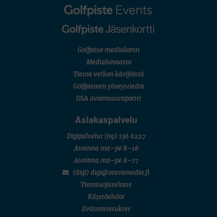
Golfpiste mediakortti
Mediahinnasto
Tietoa verkon kävijöistä
Golfpisteen yhteystiedot
DSA avoimuusraportti
Asiakaspalvelu
Digipalvelut
(09) 156 6227
Avoinna ma–pe 8–16
Avoinna ma–pe 8–17
(digi) digi@otavamedia.fi
Tietosuojaseloste
Käyttöehdot
Evästeasetukset