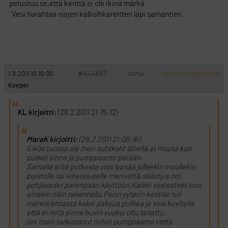
perustuu se,että kenttä ei ole ikinä märkä.
¨Vesi hurahtaa isojen kalliolhkareitten läpi samantien.
#444897
1.3.2011 10:10:00
VASTAA
ILMOITA ASIATON VIESTI
Keeper
KL kirjoitti:
(28.2.2011 21:15:12)
MaraK kirjoitti:
(28.2.2011 21:06:16)
Eikös tuossa ole meri suhtkoht lähellä,ei muuta kun
putket sinne ja pumppaamo perään.
Samalla siitä putkesta vois lypsää jollekkin muullekin
puistolle tai viheralueelle merivettä,säästyis noi
pohjavedet parenpaan käyttöön.Kaikki vesiesteet vois
ainakin näin rakennella.Porin yyterin kentille tuli
merenrannasta kaksi paksua putkea ja vois kuvitella
että ei niitä sinne huvin vuoksi oltu laitettu.
(en tosin tarkistanut mihin pumppaamo vettä