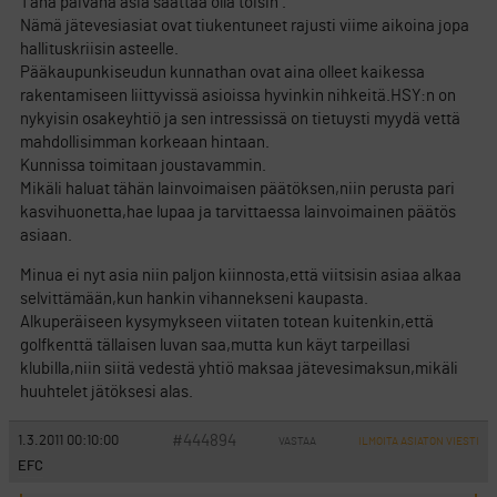
Tänä päivänä asia saattaa olla toisin .
Nämä jätevesiasiat ovat tiukentuneet rajusti viime aikoina jopa
hallituskriisin asteelle.
Pääkaupunkiseudun kunnathan ovat aina olleet kaikessa
rakentamiseen liittyvissä asioissa hyvinkin nihkeitä.HSY:n on
nykyisin osakeyhtiö ja sen intressissä on tietuysti myydä vettä
mahdollisimman korkeaan hintaan.
Kunnissa toimitaan joustavammin.
Mikäli haluat tähän lainvoimaisen päätöksen,niin perusta pari
kasvihuonetta,hae lupaa ja tarvittaessa lainvoimainen päätös
asiaan.
Minua ei nyt asia niin paljon kiinnosta,että viitsisin asiaa alkaa
selvittämään,kun hankin vihannekseni kaupasta.
Alkuperäiseen kysymykseen viitaten totean kuitenkin,että
golfkenttä tällaisen luvan saa,mutta kun käyt tarpeillasi
klubilla,niin siitä vedestä yhtiö maksaa jätevesimaksun,mikäli
huuhtelet jätöksesi alas.
#444894
1.3.2011 00:10:00
VASTAA
ILMOITA ASIATON VIESTI
EFC