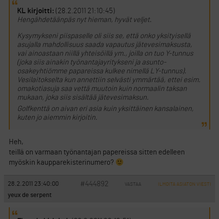
KL kirjoitti:
(28.2.2011 21:10:45)
Hengähdetäänpäs nyt hieman, hyvät veljet.
Kysymykseni piispaselle oli siis se, että onko yksityisellä
asujalla mahdollisuus saada vapautus jätevesimaksusta,
vai ainoastaan niillä yhteisöillä ym., joilla on tuo Y-tunnus
(joka siis ainakin työnantajayritykseni ja asunto-
osakeyhtiömme papareissa kulkee nimellä LY-tunnus).
Vesilaitokselta kun annettiin selvästi ymmärtää, ettei esim.
omakotiasuja saa vettä muutoin kuin normaalin taksan
mukaan, joka siis sisältää jätevesimaksun.
Golfkenttä on aivan eri asia kuin yksittäinen kansalainen,
kuten jo aiemmin kirjoitin.
Heh,
teillä on varmaan työnantajan papereissa sitten edelleen
myöskin kaupparekisterinumero?
#444892
28.2.2011 23:40:00
VASTAA
ILMOITA ASIATON VIESTI
yeux de serpent