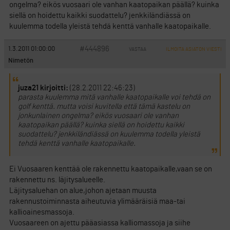
ongelma? eikös vuosaari ole vanhan kaatopaikan päällä? kuinka
siellä on hoidettu kaikki suodattelu? jenkkiländiässä on
kuulemma todella yleistä tehdä kenttä vanhalle kaatopaikalle.
#444896
1.3.2011 01:00:00
VASTAA
ILMOITA ASIATON VIESTI
Nimetön
juza21 kirjoitti:
(28.2.2011 22:46:23)
parasta kuulemma mitä vanhalle kaatopaikalle voi tehdä on
golf kenttä. mutta voisi kuvitella että tämä kastelu on
jonkunlainen ongelma? eikös vuosaari ole vanhan
kaatopaikan päällä? kuinka siellä on hoidettu kaikki
suodattelu? jenkkiländiässä on kuulemma todella yleistä
tehdä kenttä vanhalle kaatopaikalle.
Ei Vuosaaren kenttää ole rakennettu kaatopaikalle,vaan se on
rakennettu ns. läjitysalueelle.
Läjitysaluehan on alue,johon ajetaan muusta
rakennustoiminnasta aiheutuvia ylimääräisiä maa-tai
kallioainesmassoja.
Vuosaareen on ajettu pääasiassa kalliomassoja ja siihe