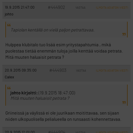
#444902
19.9.2015 21:47:00
VASTAA
ILMOITA ASIATON VIESTI
johto
Tapiolan kentällä on vielä paljon petrattavaa.
Hulppea klubitalo tuo lisää esim yritystapahtumia , mikä
puolestaa tietää enemmän tuloja joilla kenttää voidaa petrata.
Mitä muuten haluaisit petrata ?
#444903
20.9.2015 09:35:00
VASTAA
ILMOITA ASIATON VIESTI
Calex
johto kirjoitti:
(19.9.2015 18:47:00)
Mitä muuten haluaisit petrata ?
Griineissä ja väylissä ei ole juurikaan moitittavaa, sen sijaan
niiden ulkopuolisella pelialueella on runsaasti kohennettavaa.
#444904
20.9.2015 12:01:00
VASTAA
ILMOITA ASIATON VIESTI