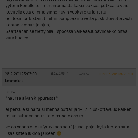
yyterin kentille tuli merenrannasta kaksi paksua putkea ja vois
kuvitella että ei niitä sinne huvin vuoksi oltu laitettu.
(en tosin tarkistanut mihin pumppaamo vettä puski,toivottavasti
kentän lampiin ja ojiin)
Saattaahan se tietty olla Espoossa vaikeaa,lupaviidakko pitää
siitä huolen.
#444887
28.2.2011 23:07:00
VASTAA
ILMOITA ASIATON VIESTI
kasosakas
jeps,
*nauraa aivan kippurassa*
ei perkule siinä taisi mennä puttarijari-._/ :n uskottavuus kaiken
muun suhteen paitsi teinimuodin osalta
se on vähän niinku ’yrityksen sotu’ ja isot pojat kyllä kertoo siitä
lisää sitten lukion jälkeen