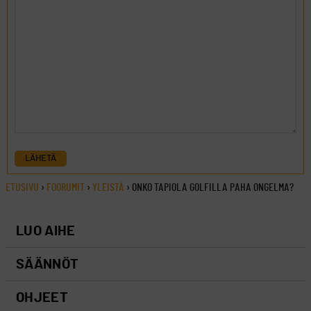
LÄHETÄ
ETUSIVU
›
FOORUMIT
›
YLEISTÄ
›
ONKO TAPIOLA GOLFILLA PAHA ONGELMA?
LUO AIHE
SÄÄNNÖT
OHJEET