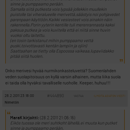
sinne ja pumppaamo perään.
Samalla siitä putkesta vois lypsää jollekkin muullekin
puistolle tai viheralueelle merivettä,säästyis noi pohjavedet
parenpaan käyttöön.Kaikki vesiesteet vois ainakin näin
rakennella.Porin yyterin kentille tuli merenrannasta kaksi
paksua putkea ja vois kuvitella että ei niitä sinne huvin
vuoksi oltu laitettu.
(en tosin tarkistanut mihin pumppaamo vettä
puski,toivottavasti kentän lampiin ja ojiin)
Saattaahan se tietty olla Espoossa vaikeaa,lupaviidakko
pitää siitä huolen.
Onko merivesi hyvää nurmikonkasteluvettä? Suomenlahden
veden suolapitoisuus on kyllä varsin alhainen, mutta liika suola
ei taida olla hyväksi tavalliselle ruoholle. Keeper, huhuu!!!
#444890
28.2.2011 23:18:00
VASTAA
ILMOITA ASIATON VIESTI
Nimetön
MaraK kirjoitti:
(28.2.2011 21:06:16)
Eikös tuossa ole meri suhtkoht lähellä,ei muuta kun putket
sinne ja pumppaamo perään.