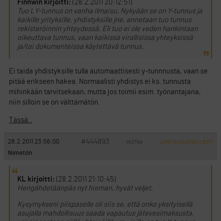
Finnwin kirjoitti:
(28.2.2011 20:12:51)
Tuo LY-tunnus on vanha ilmaisu. Nykyään se on Y-tunnus ja
kaikille yrityksille, yhdistyksille jne. annetaan tuo tunnus
rekisteröinnin yhteydessä. Eli tuo ei ole veden hankintaan
oikeuttava tunnus, vaan kaikissa virallisissa yhteyksissä
ja/tai dokumenteissa käytettävä tunnus.
Ei taida yhdistyksille tulla automaattisesti y-tunnnusta, vaan se
pitää erikseen hakea. Normaalisti yhdistys ei ks. tunnusta
mihinkään tarvitsekaan, mutta jos toimii esim. työnantajana,
niin silloin se on välttämätön.
Tässä..
#444893
28.2.2011 23:56:00
VASTAA
ILMOITA ASIATON VIESTI
Nimetön
KL kirjoitti:
(28.2.2011 21:10:45)
Hengähdetäänpäs nyt hieman, hyvät veljet.
Kysymykseni piispaselle oli siis se, että onko yksityisellä
asujalla mahdollisuus saada vapautus jätevesimaksusta,