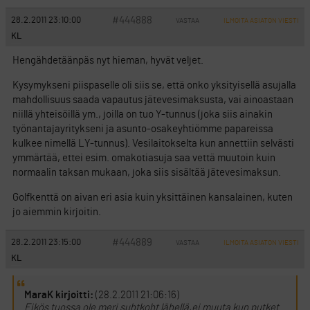
#444888
28.2.2011 23:10:00
VASTAA
ILMOITA ASIATON VIESTI
KL
Hengähdetäänpäs nyt hieman, hyvät veljet.
Kysymykseni piispaselle oli siis se, että onko yksityisellä asujalla
mahdollisuus saada vapautus jätevesimaksusta, vai ainoastaan
niillä yhteisöillä ym., joilla on tuo Y-tunnus (joka siis ainakin
työnantajayritykseni ja asunto-osakeyhtiömme papareissa
kulkee nimellä LY-tunnus). Vesilaitokselta kun annettiin selvästi
ymmärtää, ettei esim. omakotiasuja saa vettä muutoin kuin
normaalin taksan mukaan, joka siis sisältää jätevesimaksun.
Golfkenttä on aivan eri asia kuin yksittäinen kansalainen, kuten
jo aiemmin kirjoitin.
#444889
28.2.2011 23:15:00
VASTAA
ILMOITA ASIATON VIESTI
KL
MaraK kirjoitti:
(28.2.2011 21:06:16)
Eikös tuossa ole meri suhtkoht lähellä,ei muuta kun putket