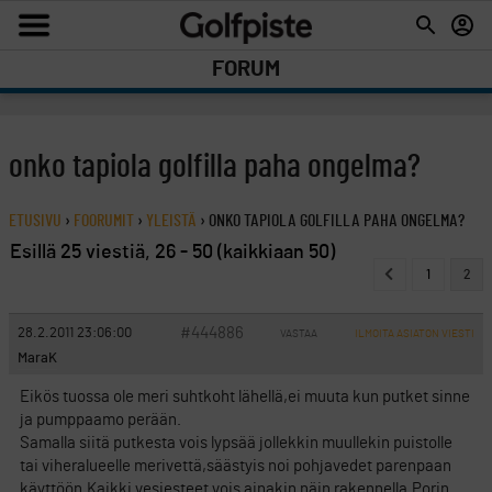
FORUM
onko tapiola golfilla paha ongelma?
ETUSIVU
›
FOORUMIT
›
YLEISTÄ
›
ONKO TAPIOLA GOLFILLA PAHA ONGELMA?
Esillä 25 viestiä, 26 - 50 (kaikkiaan 50)
1
2
#444886
28.2.2011 23:06:00
VASTAA
ILMOITA ASIATON VIESTI
MaraK
Eikös tuossa ole meri suhtkoht lähellä,ei muuta kun putket sinne
ja pumppaamo perään.
Samalla siitä putkesta vois lypsää jollekkin muullekin puistolle
tai viheralueelle merivettä,säästyis noi pohjavedet parenpaan
käyttöön.Kaikki vesiesteet vois ainakin näin rakennella.Porin