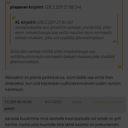
piispanen kirjoitti:
(28.2.2011 21:56:24)
KL kirjoitti:
(28.2.2011 21:10:45)
Vesilaitokselta kun annettiin selvästi ymmärtää, ettei
esim. omakotiasuja saa vettä muutoin kuin normaalin
taksan mukaan, joka siis sisältää jätevesimaksun.
Siitä olen samaa mieltä,ettei omakotiasuja saa
vettämuutoin kuin normaalin taksan mukaan,joka sisältää
jätevesimaksun.
Näissäkin on pieniä poikkeuksia, esim täällä saa vettä ihan
ilmaiseksi, kun sitä käytetään uudisrakennuksen uuden nurtsin
kasteluun.
#444895
1.3.2011 00:46:00
VASTAA
ILMOITA ASIATON VIESTI
juza21
parasta kuulemma mitä vanhalle kaatopaikalle voi tehdä on golf
kenttä. mutta voisi kuvitella että tämä kastelu on jonkunlainen