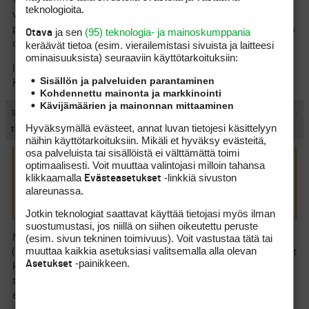
Vaikka lyöntipaikat, väylät ja karheikot ovat nataa joka pärjää
teknologioita.
vaatimattomalla vesimäärällä ja linksille tyypillisesti väylät
pidetään kovina, ei kasteluveden käyttö ja hankinta ole jatkossa
ja sen
(95) teknologia- ja mainoskumppania
Otava
ongelma.
keräävät tietoa (esim. vierailemis­tasi sivuista ja laitteesi
ominaisuuk­sista) seuraaviin käyttötarkoituksiin:
Ilkka Kaivosoja
Sisällön ja palveluiden parantaminen
Kenttämestari
Kohdennettu mainonta ja markkinointi
Kävijämäärien ja mainonnan mittaaminen
#444899
18.9.2015 17:21:00
VASTAA
ILMOITA ASIATON VIESTI
Hyväksymällä evästeet, annat luvan tietojesi käsittelyyn
tigger
näihin käyttötarkoituksiin. Mikäli et hyväksy evästeitä,
osa palveluista tai sisällöistä ei välttämättä toimi
optimaalisesti. Voit muuttaa valintojasi milloin tahansa
Vaikka lyöntipaikat, väylät ja karheikot ovat nataa joka
klikkaamalla
-linkkiä sivuston
Evästeasetukset
pärjää vaatimattomalla vesimäärällä ja linksille tyypillisesti
alareunassa.
väylät pidetään kovina, ei kasteluveden käyttö ja hankinta
ole jatkossa ongelma.
Jotkin teknologiat saattavat käyttää tietojasi myös ilman
suostumustasi, jos niillä on siihen oikeutettu peruste
(esim. sivun tekninen toimivuus). Voit vastustaa tätä tai
Mitäs ruohoa nämä Tapiolan griinit ovat? Muistelen, että fescue
muuttaa kaikkia asetuksiasi valitsemalla alla olevan
(nata) olisi näissäkin, mutta onko poa vallannut alaa? Pinnat ovat
-painikkeen.
Asetukset
kyllä loistavia Tapiolassa, jostain syystä vaan griineihin
tottuminen kesti aikansa, koska ne ’tuntuvat’ putatessa
erilaisilta kuin muilla kentillä Suomessa…