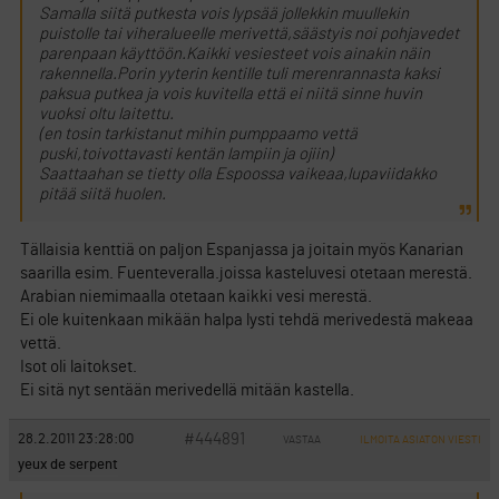
Samalla siitä putkesta vois lypsää jollekkin muullekin
puistolle tai viheralueelle merivettä,säästyis noi pohjavedet
parenpaan käyttöön.Kaikki vesiesteet vois ainakin näin
rakennella.Porin yyterin kentille tuli merenrannasta kaksi
paksua putkea ja vois kuvitella että ei niitä sinne huvin
vuoksi oltu laitettu.
(en tosin tarkistanut mihin pumppaamo vettä
puski,toivottavasti kentän lampiin ja ojiin)
Saattaahan se tietty olla Espoossa vaikeaa,lupaviidakko
pitää siitä huolen.
Tällaisia kenttiä on paljon Espanjassa ja joitain myös Kanarian
saarilla esim. Fuenteveralla.joissa kasteluvesi otetaan merestä.
Arabian niemimaalla otetaan kaikki vesi merestä.
Ei ole kuitenkaan mikään halpa lysti tehdä merivedestä makeaa
vettä.
Isot oli laitokset.
Ei sitä nyt sentään merivedellä mitään kastella.
#444891
28.2.2011 23:28:00
VASTAA
ILMOITA ASIATON VIESTI
yeux de serpent