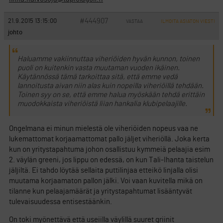
#444907
21.9.2015 13:15:00
VASTAA
ILMOITA ASIATON VIESTI
johto
Haluamme vakiinnuttaa viheriöiden hyvän kunnon, toinen
puoli on kuitenkin vasta muutaman vuoden ikäinen.
Käytännössä tämä tarkoittaa sitä, että emme vedä
lannoitusta aivan niin alas kuin nopeilla viheriöillä tehdään.
Toinen syy on se, että emme halua myöskään tehdä erittäin
muodokkaista viheriöistä liian hankalia klubipelaajille.
Ongelmana ei minun mielestä ole viheriöiden nopeus vaa ne
lukemattomat korjaamattomat pallo jäljet viheriöllä. Joka kerta
kun on yritystapahtuma johon osallistuu kymmeiä pelaajia esim
2. väylän greeni, jos lippu on edessä, on kun Tali-Ihanta taistelun
jäljiltä. Ei tahdo löytää sellaita puttilinjaa etteikö linjalla olisi
muutama korjaamaton pallon jälki. Voi vaan kuvitella mikä on
tilanne kun pelaajamäärät ja yritystapahtumat lisääntyvät
tulevaisuudessa entisestäänkin.
On toki myönettävä että useiilla väylillä suuret griinit