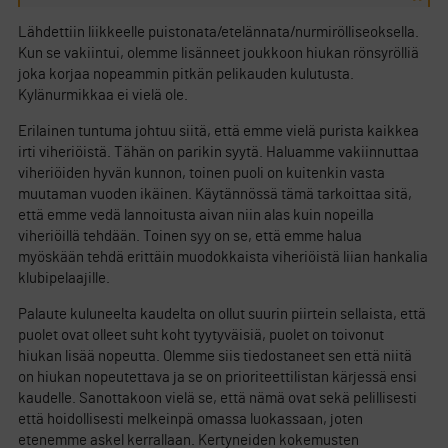
Lähdettiin liikkeelle puistonata/etelännata/nurmirölliseoksella.
Kun se vakiintui, olemme lisänneet joukkoon hiukan rönsyrölliä
joka korjaa nopeammin pitkän pelikauden kulutusta.
Kylänurmikkaa ei vielä ole.
Erilainen tuntuma johtuu siitä, että emme vielä purista kaikkea
irti viheriöistä. Tähän on parikin syytä. Haluamme vakiinnuttaa
viheriöiden hyvän kunnon, toinen puoli on kuitenkin vasta
muutaman vuoden ikäinen. Käytännössä tämä tarkoittaa sitä,
että emme vedä lannoitusta aivan niin alas kuin nopeilla
viheriöillä tehdään. Toinen syy on se, että emme halua
myöskään tehdä erittäin muodokkaista viheriöistä liian hankalia
klubipelaajille.
Palaute kuluneelta kaudelta on ollut suurin piirtein sellaista, että
puolet ovat olleet suht koht tyytyväisiä, puolet on toivonut
hiukan lisää nopeutta. Olemme siis tiedostaneet sen että niitä
on hiukan nopeutettava ja se on prioriteettilistan kärjessä ensi
kaudelle. Sanottakoon vielä se, että nämä ovat sekä pelillisesti
että hoidollisesti melkeinpä omassa luokassaan, joten
etenemme askel kerrallaan. Kertyneiden kokemusten