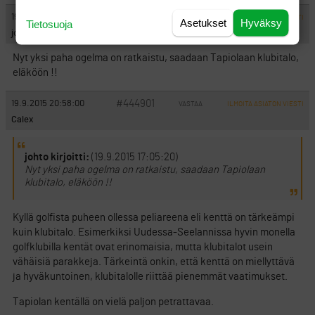
#444900
19.9.2015 20:05:00
VASTAA
ILMOITA ASIATON VIESTI
Asetukset
Hyväksy
Tietosuoja
johto
Nyt yksi paha ogelma on ratkaistu, saadaan Tapiolaan klubitalo,
eläköön !!
#444901
19.9.2015 20:58:00
VASTAA
ILMOITA ASIATON VIESTI
Calex
johto kirjoitti:
(19.9.2015 17:05:20)
Nyt yksi paha ogelma on ratkaistu, saadaan Tapiolaan
klubitalo, eläköön !!
Kyllä golfista puheen ollessa peliareena eli kenttä on tärkeämpi
kuin klubitalo. Esimerkiksi Uudessa-Seelannissa hyvin monella
golfklubilla kentät ovat erinomaisia, mutta klubitalot usein
vähäisiä parakkeja. Tärkeintä onkin, että kenttä on miellyttävä
ja hyväkuntoinen, klubitalolle riittää pienemmät vaatimukset.
Tapiolan kentällä on vielä paljon petrattavaa.