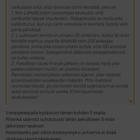
vaikuttaisi siltä, että ravintola toimii kentällä, joka on
1. Niin Lähellä jotain suurempaa keskusta, että
siellä ehtii käydä ’muutenkin’. Pelaajakunta on myös aika
valikoitunut, kun a ja carte annoksia ei kannata tarjota vain
paria päivässä.
2. Luultavasti kenttä on ainakin 36 reikäinen, koska 18 reiän
kentälle mahtuu vapailla lähdöillä noin 200 pelaajaa
päivässä, joista joka toisen pitäisi syödä, että 100 annosta
päivässä menisi. Sadepäivänä tällaisista pelaajamääristä
on turha uneksia.
3. Pakollinen tauko 9 reiän jälkeen on tietysti myös yksi
pakkoruokinnan muoto, se unohtui listastani.
Ravintolan menestyksen ratkaisee sijainti, joka määrää
potentiaalisten asiakkaiden määrän. Mite mahtaisi
ravintolan käydä, jos jos toinen kenttä suljettaisiin ja kenttä
sekä ravintola siirtyisi vaikka 10 km kauemmas
keskuksesta?
Vieraspelaajalta kysäisisin tämän kohdan 3 osalta.
Mitenkä säännöt suhtautuvat tähän pakolliseen 9 reiän
jälkeiseen taukoon.
Katsotaanko peli silloin keskeytetyksi ja kierros ei enää
olisikaan tasoituskelpoinen.