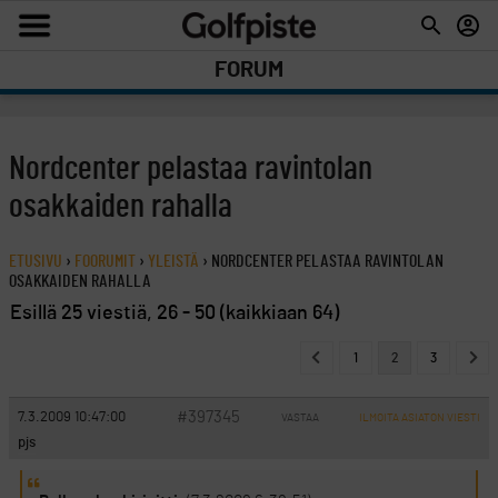
FORUM
Nordcenter pelastaa ravintolan
osakkaiden rahalla
ETUSIVU
›
FOORUMIT
›
YLEISTÄ
›
NORDCENTER PELASTAA RAVINTOLAN
OSAKKAIDEN RAHALLA
Esillä 25 viestiä, 26 - 50 (kaikkiaan 64)
1
2
3
#397345
7.3.2009 10:47:00
VASTAA
ILMOITA ASIATON VIESTI
pjs