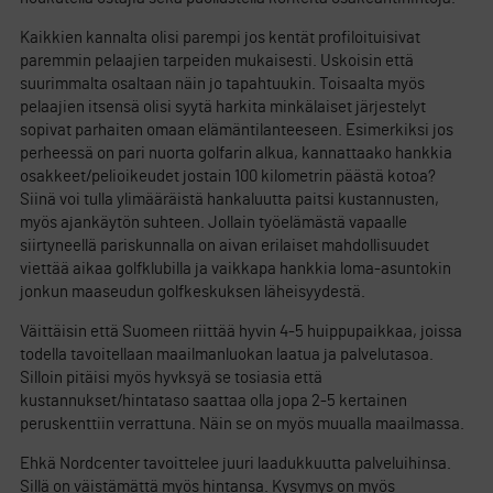
Kaikkien kannalta olisi parempi jos kentät profiloituisivat
paremmin pelaajien tarpeiden mukaisesti. Uskoisin että
suurimmalta osaltaan näin jo tapahtuukin. Toisaalta myös
pelaajien itsensä olisi syytä harkita minkälaiset järjestelyt
sopivat parhaiten omaan elämäntilanteeseen. Esimerkiksi jos
perheessä on pari nuorta golfarin alkua, kannattaako hankkia
osakkeet/pelioikeudet jostain 100 kilometrin päästä kotoa?
Siinä voi tulla ylimääräistä hankaluutta paitsi kustannusten,
myös ajankäytön suhteen. Jollain työelämästä vapaalle
siirtyneellä pariskunnalla on aivan erilaiset mahdollisuudet
viettää aikaa golfklubilla ja vaikkapa hankkia loma-asuntokin
jonkun maaseudun golfkeskuksen läheisyydestä.
Väittäisin että Suomeen riittää hyvin 4-5 huippupaikkaa, joissa
todella tavoitellaan maailmanluokan laatua ja palvelutasoa.
Silloin pitäisi myös hyvksyä se tosiasia että
kustannukset/hintataso saattaa olla jopa 2-5 kertainen
peruskenttiin verrattuna. Näin se on myös muualla maailmassa.
Ehkä Nordcenter tavoittelee juuri laadukkuutta palveluihinsa.
Sillä on väistämättä myös hintansa. Kysymys on myös