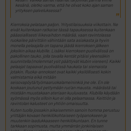
kesän? Vaikka samat naamat tarjoilivat parina viime
kesänä, oletko varma, että he olivat koko ajan saman
yrityksen palveluksessa?
Kierroksia pelataan paljon. Yritystilaisuuksia viikottain. Ne
eivät kuitenkaan ratkaise tässä tapauksessa kuitenkaan
pääasiallisesti liikevaihdon määrää, vaan ravintolassa
ruokailee päivittäin vähintään sata asiakasta ja hyvin
monella pelaajalla on tapana jäädä kierroksen jälkeen
joksikin aikaa klubille. Lisäksi kierroksen puolivälissä on
pakollinen tauko, jolla tavalla kentät pitäisi yleensäkin
suunnitella (molemmat ysit päättyvät klubin viereen). Kaikki
pelaajat tapaavat puolivälissä haukata tai siemaista
jotakin. Ruoka-annokset ovat kaikki yksilöllisesti kokin
valmistamia eikä mitään
seisovapöytä/työmaaruokalameininkiä jne ole. En ole
koskaan joutunut pettymään ruo’an mausta, määrästä tai
mistään muustakaan ateriaan kuuluvasta. Klubilla käydään
syömässä myös silloin kun ei olla pelaamassa. Keittiön ja
ravintolan kalusteet on yhtiön omaisuutta.
Kuten tuolla jossakin aikaisemmin sanoin homma perustuu
yrittäjän kovaan henkilökohtaiseen työpanokseen ja
muutenkin laadukkaaseen henkilökuntaan. En tunne
tarkkaan sopimusta, mutta ymmärrän jonkinlaisen