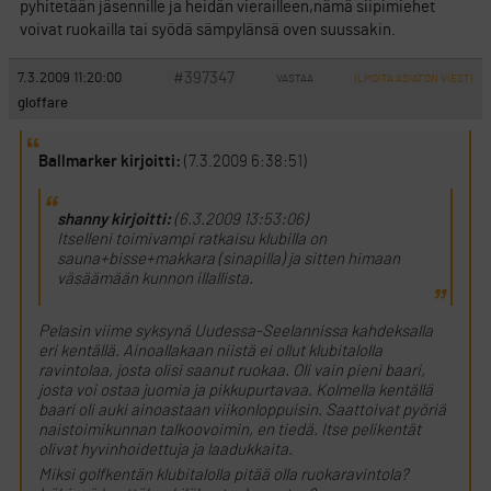
pyhitetään jäsennille ja heidän vierailleen,nämä siipimiehet
voivat ruokailla tai syödä sämpylänsä oven suussakin.
#397347
7.3.2009 11:20:00
VASTAA
ILMOITA ASIATON VIESTI
gloffare
Ballmarker kirjoitti:
(7.3.2009 6:38:51)
shanny kirjoitti:
(6.3.2009 13:53:06)
Itselleni toimivampi ratkaisu klubilla on
sauna+bisse+makkara (sinapilla) ja sitten himaan
väsäämään kunnon illallista.
Pelasin viime syksynä Uudessa-Seelannissa kahdeksalla
eri kentällä. Ainoallakaan niistä ei ollut klubitalolla
ravintolaa, josta olisi saanut ruokaa. Oli vain pieni baari,
josta voi ostaa juomia ja pikkupurtavaa. Kolmella kentällä
baari oli auki ainoastaan viikonloppuisin. Saattoivat pyöriä
naistoimikunnan talkoovoimin, en tiedä. Itse pelikentät
olivat hyvinhoidettuja ja laadukkaita.
Miksi golfkentän klubitalolla pitää olla ruokaravintola?