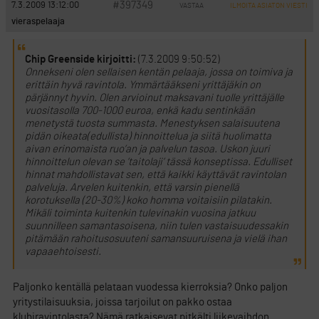
#397349
7.3.2009 13:12:00
VASTAA
ILMOITA ASIATON VIESTI
vieraspelaaja
Chip Greenside kirjoitti:
(7.3.2009 9:50:52)
Onnekseni olen sellaisen kentän pelaaja, jossa on toimiva ja
erittäin hyvä ravintola. Ymmärtääkseni yrittäjäkin on
pärjännyt hyvin. Olen arvioinut maksavani tuolle yrittäjälle
vuositasolla 700-1000 euroa, enkä kadu sentinkään
menetystä tuosta summasta. Menestyksen salaisuutena
pidän oikeata(edullista) hinnoittelua ja siitä huolimatta
aivan erinomaista ruo’an ja palvelun tasoa. Uskon juuri
hinnoittelun olevan se ’taitolaji’ tässä konseptissa. Edulliset
hinnat mahdollistavat sen, että kaikki käyttävät ravintolan
palveluja. Arvelen kuitenkin, että varsin pienellä
korotuksella (20-30%) koko homma voitaisiin pilatakin.
Mikäli toiminta kuitenkin tulevinakin vuosina jatkuu
suunnilleen samantasoisena, niin tulen vastaisuudessakin
pitämään rahoitusosuuteni samansuuruisena ja vielä ihan
vapaaehtoisesti.
Paljonko kentällä pelataan vuodessa kierroksia? Onko paljon
yritystilaisuuksia, joissa tarjoilut on pakko ostaa
klubiravintolasta? Nämä ratkaisevat pitkälti liikevaihdon