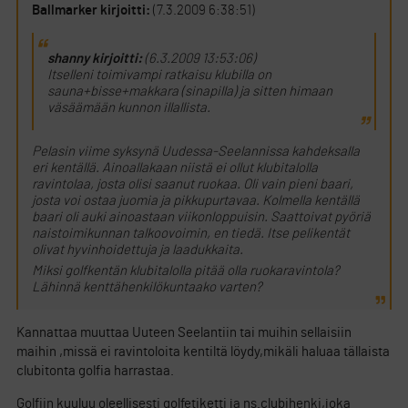
Ballmarker kirjoitti:
(7.3.2009 6:38:51)
shanny kirjoitti:
(6.3.2009 13:53:06)
Itselleni toimivampi ratkaisu klubilla on
sauna+bisse+makkara (sinapilla) ja sitten himaan
väsäämään kunnon illallista.
Pelasin viime syksynä Uudessa-Seelannissa kahdeksalla
eri kentällä. Ainoallakaan niistä ei ollut klubitalolla
ravintolaa, josta olisi saanut ruokaa. Oli vain pieni baari,
josta voi ostaa juomia ja pikkupurtavaa. Kolmella kentällä
baari oli auki ainoastaan viikonloppuisin. Saattoivat pyöriä
naistoimikunnan talkoovoimin, en tiedä. Itse pelikentät
olivat hyvinhoidettuja ja laadukkaita.
Miksi golfkentän klubitalolla pitää olla ruokaravintola?
Lähinnä kenttähenkilökuntaako varten?
Kannattaa muuttaa Uuteen Seelantiin tai muihin sellaisiin
maihin ,missä ei ravintoloita kentiltä löydy,mikäli haluaa tällaista
clubitonta golfia harrastaa.
Golfiin kuuluu oleellisesti golfetiketti ja ns.clubihenki,joka