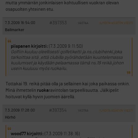
mutta ymmärrän jonkinlaisen kohtuullisen vuokran olevan
osapuolten yhteinen etu.
#397353
7.3.2009 16:54:00
VASTAA
ILMOITA ASIATON VIESTI
Ballmarker
piispanen kirjoitti:
(7.3.2009 9:11:50)
Golfiin kuuluu oleellisesti golfetiketti ja ns.clubihenki,joka
tarkoittaa sitä ,että clubilla pyörähdetään kuuntelemassa
kuulumiset ja käydään pelaamassa tämä ns.19 reikä,johon
usein kuuluuu myös ruokailu.
Tottakai 19. reikä pitää olla ja sellainen kai joka paikassa onkin.
Minä ihmettelin
ruoka
ravintolan tarpeellisuutta. Jälkipelit
hoituvat kyllä hyvin juomien äärellä.
#397354
7.3.2009 17:28:00
VASTAA
ILMOITA ASIATON VIESTI
Hörhö
wood77 kirjoitti:
(7.3.2009 11:38:16)