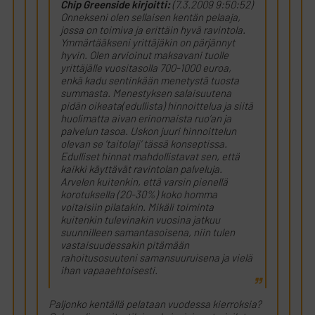
Chip Greenside kirjoitti:
(7.3.2009 9:50:52)
Onnekseni olen sellaisen kentän pelaaja,
jossa on toimiva ja erittäin hyvä ravintola.
Ymmärtääkseni yrittäjäkin on pärjännyt
hyvin. Olen arvioinut maksavani tuolle
yrittäjälle vuositasolla 700-1000 euroa,
enkä kadu sentinkään menetystä tuosta
summasta. Menestyksen salaisuutena
pidän oikeata(edullista) hinnoittelua ja siitä
huolimatta aivan erinomaista ruo’an ja
palvelun tasoa. Uskon juuri hinnoittelun
olevan se ’taitolaji’ tässä konseptissa.
Edulliset hinnat mahdollistavat sen, että
kaikki käyttävät ravintolan palveluja.
Arvelen kuitenkin, että varsin pienellä
korotuksella (20-30%) koko homma
voitaisiin pilatakin. Mikäli toiminta
kuitenkin tulevinakin vuosina jatkuu
suunnilleen samantasoisena, niin tulen
vastaisuudessakin pitämään
rahoitusosuuteni samansuuruisena ja vielä
ihan vapaaehtoisesti.
Paljonko kentällä pelataan vuodessa kierroksia?