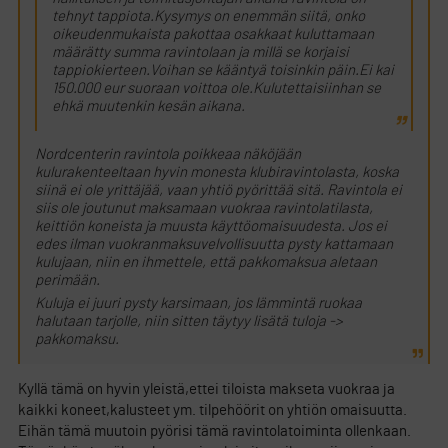
tehnyt tappiota.Kysymys on enemmän siitä, onko
oikeudenmukaista pakottaa osakkaat kuluttamaan
määrätty summa ravintolaan ja millä se korjaisi
tappiokierteen.Voihan se kääntyä toisinkin päin.Ei kai
150.000 eur suoraan voittoa ole.Kulutettaisiinhan se
ehkä muutenkin kesän aikana.
Nordcenterin ravintola poikkeaa näköjään
kulurakenteeltaan hyvin monesta klubiravintolasta, koska
siinä ei ole yrittäjää, vaan yhtiö pyörittää sitä. Ravintola ei
siis ole joutunut maksamaan vuokraa ravintolatilasta,
keittiön koneista ja muusta käyttöomaisuudesta. Jos ei
edes ilman vuokranmaksuvelvollisuutta pysty kattamaan
kulujaan, niin en ihmettele, että pakkomaksua aletaan
perimään.
Kuluja ei juuri pysty karsimaan, jos lämmintä ruokaa
halutaan tarjolle, niin sitten täytyy lisätä tuloja ->
pakkomaksu.
Kyllä tämä on hyvin yleistä,ettei tiloista makseta vuokraa ja
kaikki koneet,kalusteet ym. tilpehöörit on yhtiön omaisuutta.
Eihän tämä muutoin pyörisi tämä ravintolatoiminta ollenkaan.