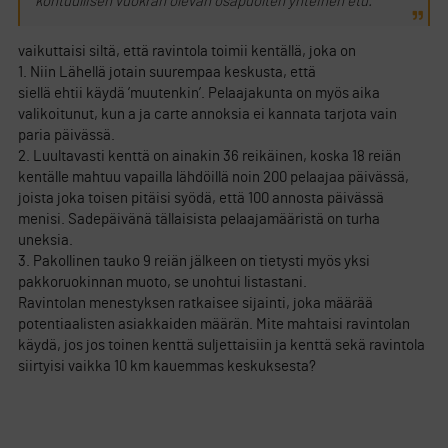
kohtuullisen vuokran olevan osapuolten yhteinen etu.
vaikuttaisi siltä, että ravintola toimii kentällä, joka on
1. Niin Lähellä jotain suurempaa keskusta, että
siellä ehtii käydä ’muutenkin’. Pelaajakunta on myös aika
valikoitunut, kun a ja carte annoksia ei kannata tarjota vain
paria päivässä.
2. Luultavasti kenttä on ainakin 36 reikäinen, koska 18 reiän
kentälle mahtuu vapailla lähdöillä noin 200 pelaajaa päivässä,
joista joka toisen pitäisi syödä, että 100 annosta päivässä
menisi. Sadepäivänä tällaisista pelaajamääristä on turha
uneksia.
3. Pakollinen tauko 9 reiän jälkeen on tietysti myös yksi
pakkoruokinnan muoto, se unohtui listastani.
Ravintolan menestyksen ratkaisee sijainti, joka määrää
potentiaalisten asiakkaiden määrän. Mite mahtaisi ravintolan
käydä, jos jos toinen kenttä suljettaisiin ja kenttä sekä ravintola
siirtyisi vaikka 10 km kauemmas keskuksesta?