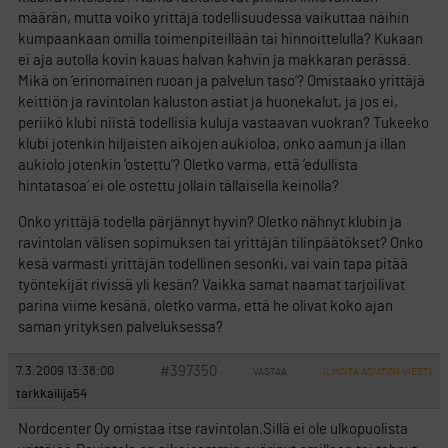
määrän, mutta voiko yrittäjä todellisuudessa vaikuttaa näihin
kumpaankaan omilla toimenpiteillään tai hinnoittelulla? Kukaan
ei aja autolla kovin kauas halvan kahvin ja makkaran perässä.
Mikä on ’erinomainen ruoan ja palvelun taso’? Omistaako yrittäjä
keittiön ja ravintolan kaluston astiat ja huonekalut, ja jos ei,
periikö klubi niistä todellisia kuluja vastaavan vuokran? Tukeeko
klubi jotenkin hiljaisten aikojen aukioloa, onko aamun ja illan
aukiolo jotenkin ’ostettu’? Oletko varma, että ’edullista
hintatasoa’ ei ole ostettu jollain tällaisella keinolla?
Onko yrittäjä todella pärjännyt hyvin? Oletko nähnyt klubin ja
ravintolan välisen sopimuksen tai yrittäjän tilinpäätökset? Onko
kesä varmasti yrittäjän todellinen sesonki, vai vain tapa pitää
työntekijät rivissä yli kesän? Vaikka samat naamat tarjoilivat
parina viime kesänä, oletko varma, että he olivat koko ajan
saman yrityksen palveluksessa?
#397350
7.3.2009 13:38:00
VASTAA
ILMOITA ASIATON VIESTI
tarkkailija54
Nordcenter Oy omistaa itse ravintolan.Sillä ei ole ulkopuolista