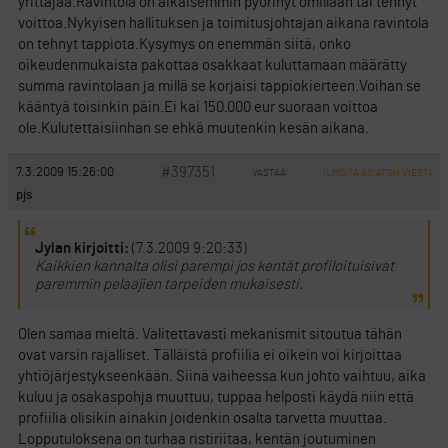
yrittäjää.Ravintola on aikaisemmin pyörinyt omillaan tai tehnyt
voittoa.Nykyisen hallituksen ja toimitusjohtajan aikana ravintola
on tehnyt tappiota.Kysymys on enemmän siitä, onko
oikeudenmukaista pakottaa osakkaat kuluttamaan määrätty
summa ravintolaan ja millä se korjaisi tappiokierteen.Voihan se
kääntyä toisinkin päin.Ei kai 150.000 eur suoraan voittoa
ole.Kulutettaisiinhan se ehkä muutenkin kesän aikana.
#397351
7.3.2009 15:26:00
VASTAA
ILMOITA ASIATON VIESTI
pjs
Jylan kirjoitti:
(7.3.2009 9:20:33)
Kaikkien kannalta olisi parempi jos kentät profiloituisivat
paremmin pelaajien tarpeiden mukaisesti.
Olen samaa mieltä. Valitettavasti mekanismit sitoutua tähän
ovat varsin rajalliset. Tälläistä profiilia ei oikein voi kirjoittaa
yhtiöjärjestykseenkään. Siinä vaiheessa kun johto vaihtuu, aika
kuluu ja osakaspohja muuttuu, tuppaa helposti käydä niin että
profiilia olisikin ainakin joidenkin osalta tarvetta muuttaa.
Lopputuloksena on turhaa ristiriitaa, kentän joutuminen