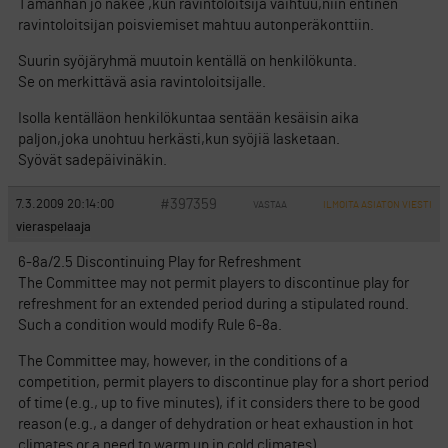
Tämänhän jo näkee ,kun ravintoloitsija vaihtuu,niin entinen
ravintoloitsijan poisviemiset mahtuu autonperäkonttiin.
Suurin syöjäryhmä muutoin kentällä on henkilökunta.
Se on merkittävä asia ravintoloitsijalle.
Isolla kentälläon henkilökuntaa sentään kesäisin aika
paljon,joka unohtuu herkästi,kun syöjiä lasketaan.
Syövät sadepäivinäkin.
#397359
7.3.2009 20:14:00
VASTAA
ILMOITA ASIATON VIESTI
vieraspelaaja
6-8a/2.5 Discontinuing Play for Refreshment
The Committee may not permit players to discontinue play for
refreshment for an extended period during a stipulated round.
Such a condition would modify Rule 6-8a.
The Committee may, however, in the conditions of a
competition, permit players to discontinue play for a short period
of time (e.g., up to five minutes), if it considers there to be good
reason (e.g., a danger of dehydration or heat exhaustion in hot
climates or a need to warm up in cold climates).