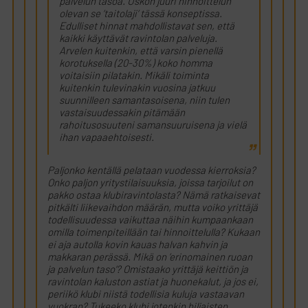
palvelun tasoa. Uskon juuri hinnoittelun
olevan se ’taitolaji’ tässä konseptissa.
Edulliset hinnat mahdollistavat sen, että
kaikki käyttävät ravintolan palveluja.
Arvelen kuitenkin, että varsin pienellä
korotuksella (20-30%) koko homma
voitaisiin pilatakin. Mikäli toiminta
kuitenkin tulevinakin vuosina jatkuu
suunnilleen samantasoisena, niin tulen
vastaisuudessakin pitämään
rahoitusosuuteni samansuuruisena ja vielä
ihan vapaaehtoisesti.
Paljonko kentällä pelataan vuodessa kierroksia?
Onko paljon yritystilaisuuksia, joissa tarjoilut on
pakko ostaa klubiravintolasta? Nämä ratkaisevat
pitkälti liikevaihdon määrän, mutta voiko yrittäjä
todellisuudessa vaikuttaa näihin kumpaankaan
omilla toimenpiteillään tai hinnoittelulla? Kukaan
ei aja autolla kovin kauas halvan kahvin ja
makkaran perässä. Mikä on ’erinomainen ruoan
ja palvelun taso’? Omistaako yrittäjä keittiön ja
ravintolan kaluston astiat ja huonekalut, ja jos ei,
periikö klubi niistä todellisia kuluja vastaavan
vuokran? Tukeeko klubi jotenkin hiljaisten