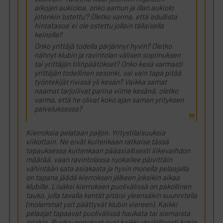
aikojen aukioloa, onko aamun ja illan aukiolo
jotenkin ’ostettu’? Oletko varma, että ’edullista
hintatasoa’ ei ole ostettu jollain tällaisella
keinolla?
Onko yrittäjä todella pärjännyt hyvin? Oletko
nähnyt klubin ja ravintolan välisen sopimuksen
tai yrittäjän tilinpäätökset? Onko kesä varmasti
yrittäjän todellinen sesonki, vai vain tapa pitää
työntekijät rivissä yli kesän? Vaikka samat
naamat tarjoilivat parina viime kesänä, oletko
varma, että he olivat koko ajan saman yrityksen
palveluksessa?
Kierroksia pelataan paljon. Yritystilaisuuksia
viikottain. Ne eivät kuitenkaan ratkaise tässä
tapauksessa kuitenkaan pääasiallisesti liikevaihdon
määrää, vaan ravintolassa ruokailee päivittäin
vähintään sata asiakasta ja hyvin monella pelaajalla
on tapana jäädä kierroksen jälkeen joksikin aikaa
klubille. Lisäksi kierroksen puolivälissä on pakollinen
tauko, jolla tavalla kentät pitäisi yleensäkin suunnitella
(molemmat ysit päättyvät klubin viereen). Kaikki
pelaajat tapaavat puolivälissä haukata tai siemaista
jotakin. Ruoka-annokset ovat kaikki yksilöllisesti kokin