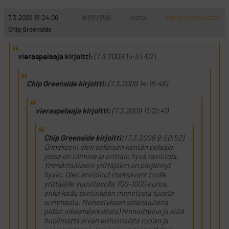
#397356
7.3.2009 18:24:00
VASTAA
ILMOITA ASIATON VIESTI
Chip Greenside
vieraspelaaja kirjoitti:
(7.3.2009 15:33:02)
Chip Greenside kirjoitti:
(7.3.2009 14:18:48)
vieraspelaaja kirjoitti:
(7.3.2009 11:12:41)
Chip Greenside kirjoitti:
(7.3.2009 9:50:52)
Onnekseni olen sellaisen kentän pelaaja,
jossa on toimiva ja erittäin hyvä ravintola.
Ymmärtääkseni yrittäjäkin on pärjännyt
hyvin. Olen arvioinut maksavani tuolle
yrittäjälle vuositasolla 700-1000 euroa,
enkä kadu sentinkään menetystä tuosta
summasta. Menestyksen salaisuutena
pidän oikeata(edullista) hinnoittelua ja siitä
huolimatta aivan erinomaista ruo’an ja