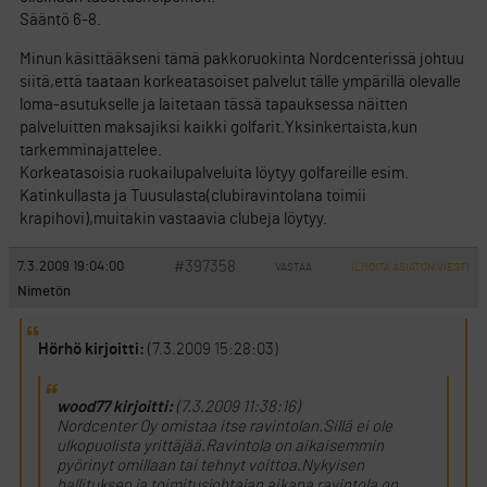
Sääntö 6-8.
Minun käsittääkseni tämä pakkoruokinta Nordcenterissä johtuu
siitä,että taataan korkeatasoiset palvelut tälle ympärillä olevalle
loma-asutukselle ja laitetaan tässä tapauksessa näitten
palveluitten maksajiksi kaikki golfarit.Yksinkertaista,kun
tarkemminajattelee.
Korkeatasoisia ruokailupalveluita löytyy golfareille esim.
Katinkullasta ja Tuusulasta(clubiravintolana toimii
krapihovi),muitakin vastaavia clubeja löytyy.
#397358
7.3.2009 19:04:00
VASTAA
ILMOITA ASIATON VIESTI
Nimetön
Hörhö kirjoitti:
(7.3.2009 15:28:03)
wood77 kirjoitti:
(7.3.2009 11:38:16)
Nordcenter Oy omistaa itse ravintolan.Sillä ei ole
ulkopuolista yrittäjää.Ravintola on aikaisemmin
pyörinyt omillaan tai tehnyt voittoa.Nykyisen
hallituksen ja toimitusjohtajan aikana ravintola on