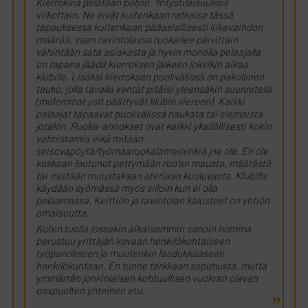
Kierroksia pelataan paljon. Yritystilaisuuksia
viikottain. Ne eivät kuitenkaan ratkaise tässä
tapauksessa kuitenkaan pääasiallisesti liikevaihdon
määrää, vaan ravintolassa ruokailee päivittäin
vähintään sata asiakasta ja hyvin monella pelaajalla
on tapana jäädä kierroksen jälkeen joksikin aikaa
klubille. Lisäksi kierroksen puolivälissä on pakollinen
tauko, jolla tavalla kentät pitäisi yleensäkin suunnitella
(molemmat ysit päättyvät klubin viereen). Kaikki
pelaajat tapaavat puolivälissä haukata tai siemaista
jotakin. Ruoka-annokset ovat kaikki yksilöllisesti kokin
valmistamia eikä mitään
seisovapöytä/työmaaruokalameininkiä jne ole. En ole
koskaan joutunut pettymään ruo’an mausta, määrästä
tai mistään muustakaan ateriaan kuuluvasta. Klubilla
käydään syömässä myös silloin kun ei olla
pelaamassa. Keittiön ja ravintolan kalusteet on yhtiön
omaisuutta.
Kuten tuolla jossakin aikaisemmin sanoin homma
perustuu yrittäjän kovaan henkilökohtaiseen
työpanokseen ja muutenkin laadukkaaseen
henkilökuntaan. En tunne tarkkaan sopimusta, mutta
ymmärrän jonkinlaisen kohtuullisen vuokran olevan
osapuolten yhteinen etu.