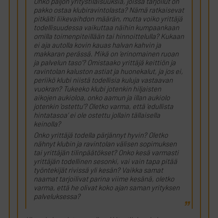
Onko paljon yritystilaisuuksia, joissa tarjoilut on
pakko ostaa klubiravintolasta? Nämä ratkaisevat
pitkälti liikevaihdon määrän, mutta voiko yrittäjä
todellisuudessa vaikuttaa näihin kumpaankaan
omilla toimenpiteillään tai hinnoittelulla? Kukaan
ei aja autolla kovin kauas halvan kahvin ja
makkaran perässä. Mikä on ’erinomainen ruoan
ja palvelun taso’? Omistaako yrittäjä keittiön ja
ravintolan kaluston astiat ja huonekalut, ja jos ei,
periikö klubi niistä todellisia kuluja vastaavan
vuokran? Tukeeko klubi jotenkin hiljaisten
aikojen aukioloa, onko aamun ja illan aukiolo
jotenkin ’ostettu’? Oletko varma, että ’edullista
hintatasoa’ ei ole ostettu jollain tällaisella
keinolla?
Onko yrittäjä todella pärjännyt hyvin? Oletko
nähnyt klubin ja ravintolan välisen sopimuksen
tai yrittäjän tilinpäätökset? Onko kesä varmasti
yrittäjän todellinen sesonki, vai vain tapa pitää
työntekijät rivissä yli kesän? Vaikka samat
naamat tarjoilivat parina viime kesänä, oletko
varma, että he olivat koko ajan saman yrityksen
palveluksessa?