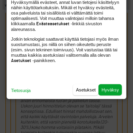
Hyväksymällä evästeet, annat luvan tietojesi käsittelyyn
vieraspelaaja
näihin käyttötarkoituksiin. Mikäli et hyväksy evästeitä,
osa palveluista tai sisällöistä ei välttämättä toimi
optimaalisesti. Voit muuttaa valintojasi milloin tahansa
Chip Greenside kirjoitti:
(7.3.2009 14:18:48)
klikkaamalla
-linkkiä sivuston
Evästeasetukset
alareunassa.
vieraspelaaja kirjoitti:
(7.3.2009 11:12:41)
Jotkin teknologiat saattavat käyttää tietojasi myös ilman
suostumustasi, jos niillä on siihen oikeutettu peruste
(esim. sivun tekninen toimivuus). Voit vastustaa tätä tai
Chip Greenside kirjoitti:
(7.3.2009 9:50:52)
muuttaa kaikkia asetuksiasi valitsemalla alla olevan
Onnekseni olen sellaisen kentän pelaaja, jossa
-painikkeen.
Asetukset
on toimiva ja erittäin hyvä ravintola.
Ymmärtääkseni yrittäjäkin on pärjännyt hyvin.
Olen arvioinut maksavani tuolle yrittäjälle
vuositasolla 700-1000 euroa, enkä kadu
sentinkään menetystä tuosta summasta.
Asetukset
Hyväksy
Tietosuoja
Menestyksen salaisuutena pidän
oikeata(edullista) hinnoittelua ja siitä huolimatta
aivan erinomaista ruo’an ja palvelun tasoa.
Uskon juuri hinnoittelun olevan se ’taitolaji’ tässä
konseptissa. Edulliset hinnat mahdollistavat sen,
että kaikki käyttävät ravintolan palveluja. Arvelen
kuitenkin, että varsin pienellä korotuksella (20-
30%) koko homma voitaisiin pilatakin. Mikäli
toiminta kuitenkin tulevinakin vuosina jatkuu