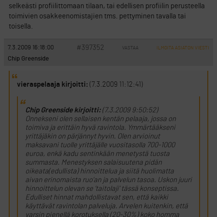
selkeästi profiilittomaan tilaan, tai edellisen profiilin perusteella
toimivien osakkeenomistajien tms. pettyminen tavalla tai
toisella.
#397352
7.3.2009 16:18:00
VASTAA
ILMOITA ASIATON VIESTI
Chip Greenside
vieraspelaaja kirjoitti:
(7.3.2009 11:12:41)
Chip Greenside kirjoitti:
(7.3.2009 9:50:52)
Onnekseni olen sellaisen kentän pelaaja, jossa on
toimiva ja erittäin hyvä ravintola. Ymmärtääkseni
yrittäjäkin on pärjännyt hyvin. Olen arvioinut
maksavani tuolle yrittäjälle vuositasolla 700-1000
euroa, enkä kadu sentinkään menetystä tuosta
summasta. Menestyksen salaisuutena pidän
oikeata(edullista) hinnoittelua ja siitä huolimatta
aivan erinomaista ruo’an ja palvelun tasoa. Uskon juuri
hinnoittelun olevan se ’taitolaji’ tässä konseptissa.
Edulliset hinnat mahdollistavat sen, että kaikki
käyttävät ravintolan palveluja. Arvelen kuitenkin, että
varsin pienellä korotuksella (20-30%) koko homma