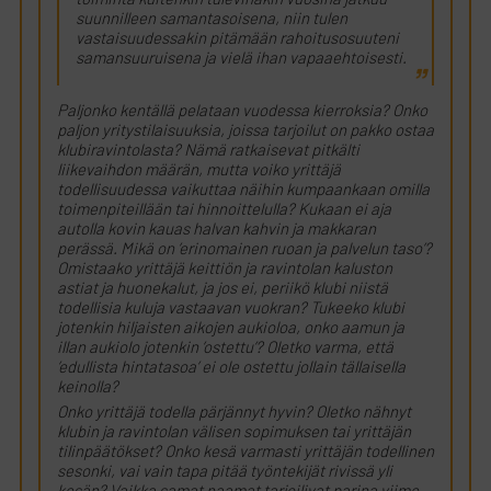
suunnilleen samantasoisena, niin tulen
vastaisuudessakin pitämään rahoitusosuuteni
samansuuruisena ja vielä ihan vapaaehtoisesti.
Paljonko kentällä pelataan vuodessa kierroksia? Onko
paljon yritystilaisuuksia, joissa tarjoilut on pakko ostaa
klubiravintolasta? Nämä ratkaisevat pitkälti
liikevaihdon määrän, mutta voiko yrittäjä
todellisuudessa vaikuttaa näihin kumpaankaan omilla
toimenpiteillään tai hinnoittelulla? Kukaan ei aja
autolla kovin kauas halvan kahvin ja makkaran
perässä. Mikä on ’erinomainen ruoan ja palvelun taso’?
Omistaako yrittäjä keittiön ja ravintolan kaluston
astiat ja huonekalut, ja jos ei, periikö klubi niistä
todellisia kuluja vastaavan vuokran? Tukeeko klubi
jotenkin hiljaisten aikojen aukioloa, onko aamun ja
illan aukiolo jotenkin ’ostettu’? Oletko varma, että
’edullista hintatasoa’ ei ole ostettu jollain tällaisella
keinolla?
Onko yrittäjä todella pärjännyt hyvin? Oletko nähnyt
klubin ja ravintolan välisen sopimuksen tai yrittäjän
tilinpäätökset? Onko kesä varmasti yrittäjän todellinen
sesonki, vai vain tapa pitää työntekijät rivissä yli