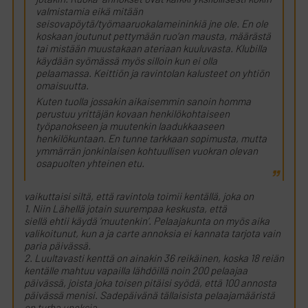
valmistamia eikä mitään
seisovapöytä/työmaaruokalameininkiä jne ole. En ole
koskaan joutunut pettymään ruo’an mausta, määrästä
tai mistään muustakaan ateriaan kuuluvasta. Klubilla
käydään syömässä myös silloin kun ei olla
pelaamassa. Keittiön ja ravintolan kalusteet on yhtiön
omaisuutta.
Kuten tuolla jossakin aikaisemmin sanoin homma
perustuu yrittäjän kovaan henkilökohtaiseen
työpanokseen ja muutenkin laadukkaaseen
henkilökuntaan. En tunne tarkkaan sopimusta, mutta
ymmärrän jonkinlaisen kohtuullisen vuokran olevan
osapuolten yhteinen etu.
vaikuttaisi siltä, että ravintola toimii kentällä, joka on
1. Niin Lähellä jotain suurempaa keskusta, että
siellä ehtii käydä ’muutenkin’. Pelaajakunta on myös aika
valikoitunut, kun a ja carte annoksia ei kannata tarjota vain
paria päivässä.
2. Luultavasti kenttä on ainakin 36 reikäinen, koska 18 reiän
kentälle mahtuu vapailla lähdöillä noin 200 pelaajaa
päivässä, joista joka toisen pitäisi syödä, että 100 annosta
päivässä menisi. Sadepäivänä tällaisista pelaajamääristä