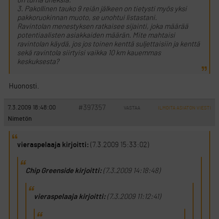
on turha uneksia.
3. Pakollinen tauko 9 reiän jälkeen on tietysti myös yksi
pakkoruokinnan muoto, se unohtui listastani.
Ravintolan menestyksen ratkaisee sijainti, joka määrää
potentiaalisten asiakkaiden määrän. Mite mahtaisi
ravintolan käydä, jos jos toinen kenttä suljettaisiin ja kenttä
sekä ravintola siirtyisi vaikka 10 km kauemmas
keskuksesta?
Huonosti.
#397357
7.3.2009 18:48:00
VASTAA
ILMOITA ASIATON VIESTI
Nimetön
vieraspelaaja kirjoitti:
(7.3.2009 15:33:02)
Chip Greenside kirjoitti:
(7.3.2009 14:18:48)
vieraspelaaja kirjoitti:
(7.3.2009 11:12:41)