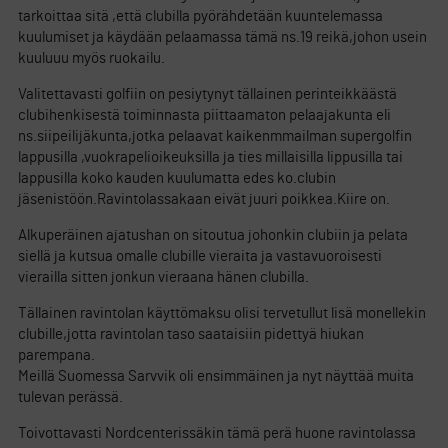
tarkoittaa sitä ,että clubilla pyörähdetään kuuntelemassa
kuulumiset ja käydään pelaamassa tämä ns.19 reikä,johon usein
kuuluuu myös ruokailu.
Valitettavasti golfiin on pesiytynyt tällainen perinteikkäästä
clubihenkisestä toiminnasta piittaamaton pelaajakunta eli
ns.siipeilijäkunta,jotka pelaavat kaikenmmailman supergolfin
lappusilla ,vuokrapelioikeuksilla ja ties millaisilla lippusilla tai
lappusilla koko kauden kuulumatta edes ko.clubin
jäsenistöön.Ravintolassakaan eivät juuri poikkea.Kiire on.
Alkuperäinen ajatushan on sitoutua johonkin clubiin ja pelata
siellä ja kutsua omalle clubille vieraita ja vastavuoroisesti
vierailla sitten jonkun vieraana hänen clubilla.
Tällainen ravintolan käyttömaksu olisi tervetullut lisä monellekin
clubille,jotta ravintolan taso saataisiin pidettyä hiukan
parempana.
Meillä Suomessa Sarvvik oli ensimmäinen ja nyt näyttää muita
tulevan perässä.
Toivottavasti Nordcenterissäkin tämä perä huone ravintolassa