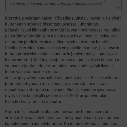
he olivat koko ajan saman yrityksen palveluksessa?
Kierroksia pelataan paljon. Yritystilaisuuksia viikottain. Ne eivät
kuitenkaan ratkaise tässä tapauksessa kuitenkaan
pääasiallisesti liikevaihdon määrää, vaan ravintolassa ruokailee
päivittäin vähintään sata asiakasta ja hyvin monella pelaajalla
on tapana jäädä kierroksen jälkeen joksikin aikaa klubille.
Lisäksi kierroksen puolivälissä on pakollinen tauko, jolla tavalla
kentät pitäisi yleensäkin suunnitella (molemmat ysit päättyvät
klubin viereen). Kaikki pelaajat tapaavat puolivälissä haukata tai
siemaista jotakin. Ruoka-annokset ovat kaikki yksilöllisesti
kokin valmistamia eikä mitään
seisovapöytä/työmaaruokalameininkiä jne ole. En ole koskaan
joutunut pettymään ruo’an mausta, määrästä tai mistään
muustakaan ateriaan kuuluvasta. Klubilla käydään syömässä
myös silloin kun ei olla pelaamassa. Keittiön ja ravintolan
kalusteet on yhtiön omaisuutta.
Kuten tuolla jossakin aikaisemmin sanoin homma perustuu
yrittäjän kovaan henkilökohtaiseen työpanokseen ja muutenkin
laadukkaaseen henkilökuntaan. En tunne tarkkaan sopimusta,