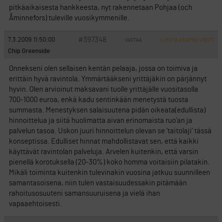
pitkäaikaisesta hankkeesta, nyt rakennetaan Pohjaa (och
Åminnefors) tuleville vuosikymmenille.
#397348
7.3.2009 11:50:00
VASTAA
ILMOITA ASIATON VIESTI
Chip Greenside
Onnekseni olen sellaisen kentän pelaaja, jossa on toimiva ja
erittäin hyvä ravintola. Ymmärtääkseni yrittäjäkin on pärjännyt
hyvin. Olen arvioinut maksavani tuolle yrittäjälle vuositasolla
700-1000 euroa, enkä kadu sentinkään menetystä tuosta
summasta. Menestyksen salaisuutena pidän oikeata(edullista)
hinnoittelua ja siitä huolimatta aivan erinomaista ruo’an ja
palvelun tasoa. Uskon juuri hinnoittelun olevan se ’taitolaji’ tässä
konseptissa. Edulliset hinnat mahdollistavat sen, että kaikki
käyttävät ravintolan palveluja. Arvelen kuitenkin, että varsin
pienellä korotuksella (20-30%) koko homma voitaisiin pilatakin.
Mikäli toiminta kuitenkin tulevinakin vuosina jatkuu suunnilleen
samantasoisena, niin tulen vastaisuudessakin pitämään
rahoitusosuuteni samansuuruisena ja vielä ihan
vapaaehtoisesti.