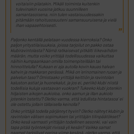
voitaisiin pilatakin. Mikäli toiminta kuitenkin
tulevinakin vuosina jatkuu suunnilleen
samantasoisena, niin tulen vastaisuudessakin
pitämään rahoitusosuuteni samansuuruisena ja vielä
ihan vapaaehtoisesti.
Paljonko kentällä pelataan vuodessa kierroksia? Onko
paljon yritystilaisuuksia, joissa tarjoilut on pakko ostaa
klubiravintolasta? Nämä ratkaisevat pitkälti liikevaihdon
määrän, mutta voiko yrittäjä todellisuudessa vaikuttaa
näihin kumpaankaan omilla toimenpiteillään tai
hinnoittelulla? Kukaan ei aja autolla kovin kauas halvan
kahvin ja makkaran perässä. Mikä on ’erinomainen ruoan ja
palvelun taso’? Omistaako yrittäjä keittiön ja ravintolan
kaluston astiat ja huonekalut, ja jos ei, periikö klubi niistä
todellisia kuluja vastaavan vuokran? Tukeeko klubi jotenkin
hiljaisten aikojen aukioloa, onko aamun ja illan aukiolo
jotenkin ’ostettu’? Oletko varma, että ’edullista hintatasoa’ ei
ole ostettu jollain tällaisella keinolla?
Onko yrittäjä todella pärjännyt hyvin? Oletko nähnyt klubin ja
ravintolan välisen sopimuksen tai yrittäjän tilinpäätökset?
Onko kesä varmasti yrittäjän todellinen sesonki, vai vain
tapa pitää työntekijät rivissä yli kesän? Vaikka samat
naamat tarjoilivat parina viime kesänä, oletko varma, että