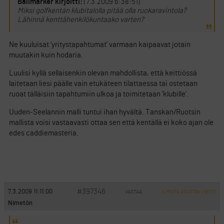
Ballmarker kirjoitti:
(7.3.2009 6:38:51)
Miksi golfkentän klubitalolla pitää olla ruokaravintola?
Lähinnä kenttähenkilökuntaako varten?
Ne kuuluisat ’yritystapahtumat’ varmaan kaipaavat jotain
muutakin kuin hodaria.
Luulisi kyllä sellaisenkin olevan mahdollista, että keittiössä
laitetaan liesi päälle vain etukäteen tilattaessa tai ostetaan
ruoat tälläisiin tapahtumiin ulkoa ja toimitetaan ’klubille’.
Uuden-Seelannin malli tuntui ihan hyvältä. Tanskan/Ruotsin
mallista voisi vastaavasti ottaa sen että kentällä ei koko ajan ole
edes caddiemasteria.
#397346
7.3.2009 11:11:00
VASTAA
ILMOITA ASIATON VIESTI
Nimetön