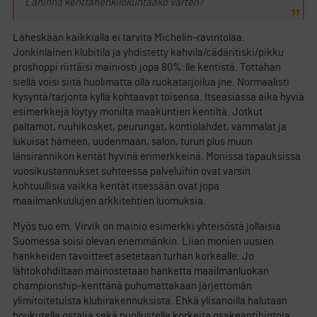
Lähinnä kenttähenkilökuntaako varten?
Läheskään kaikkialla ei tarvita Michelin-ravintolaa.
Jonkinlainen klubitila ja yhdistetty kahvila/cädäritiski/pikku
proshoppi riittäisi mainiosti jopa 80%:lle kentistä. Tottahan
siellä voisi siitä huolimatta olla ruokatarjoilua jne. Normaalisti
kysyntä/tarjonta kyllä kohtaavat toisensa. Itseasiassa aika hyviä
esimerkkejä löytyy monilta maakuntien kentiltä. Jotkut
paltamot, ruuhikosket, peurungat, kontiolahdet, vammalat ja
lukuisat hämeen, uudenmaan, salon, turun plus muun
länsirannikon kentät hyvinä erimerkkeinä. Monissa tapauksissa
vuosikustannukset suhteessa palveluihin ovat varsin
kohtuullisia vaikka kentät itsessään ovat jopa
maailmankuulujen arkkitehtien luomuksia.
Myös tuo em. Virvik on mainio esimerkki yhteisöstä jollaisia
Suomessa soisi olevan enemmänkin. Liian monien uusien
hankkeiden tavoitteet asetetaan turhan korkealle. Jo
lähtökohdiltaan mainostetaan hanketta maailmanluokan
championship-kenttänä puhumattakaan järjettömän
ylimitoitetuista klubirakennuksista. Ehkä ylisanoilla halutaan
houkutella ostajia sekä puollustella korkeita osakeantihintoja.