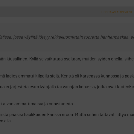
ILMOITA ASIATON VIESTI
alissa, jossa väyliltä löytyy rekkakuormittain tuoretta hanhenpaskaa, e
n kiusallinen. Kyllä se vaikuttaa osaltaan, muiden syiden ohella, siihen
ämä ladies ammatti kilpailu sielä. Kenttä oli karseassa kunnossa ja pask
lua ei järjestetä esim kytäjällä tai vanajan linnassa, jotka ovat kuitenk
eet aivan ammattimaisia ja onnistuneita.
stä pääsisi haulikoiden kanssa eroon. Mutta siihen taitavat liittyä mui
n alla.