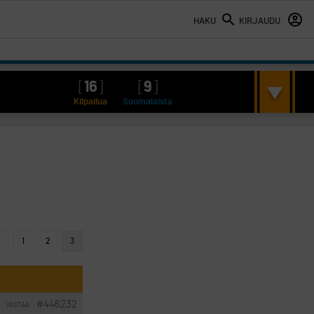
HAKU
KIRJAUDU
[
16
]
[
9
]
Kilpailua
Suomalaista
1
2
3
#446232
VASTAA