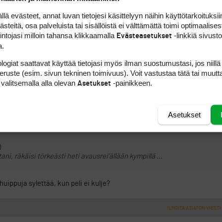
 evästeet, annat luvan tietojesi käsittelyyn näihin käyttötarkoituksiin
teitä, osa palveluista tai sisällöistä ei välttämättä toimi optimaalisest
ILMOITA ASIATON VIESTI
intojasi milloin tahansa klikkaamalla
-linkkiä sivust
Evästeasetukset
a.
i, räkäisi törkeästi heti avausrei’ällään kympillä noin 80 yardia greenis
Paikka on juuri siinä mihin hyvä lay uppi tulee, joten jonkun pallo saa
logiat saattavat käyttää tietojasi myös ilman suostumustasi, jos niillä
es’in räkää. Mikä muuten tekee greenille räkäisysta vaarallisemman k
peruste (esim. sivun tekninen toimivuus). Voit vastustaa tätä tai muutt
 en hyväksy räkimistä, en kuitenkaan näe ko. eritteen muodostavan s
 valitsemalla alla olevan
-painikkeen.
Asetukset
Asetukset
ILMOITA ASIATON VIESTI
)
ani, räkäisi törkeästi heti avausrei’ällään kympillä …
huippuja sylettää, kun peli ei kulje?
ILMOITA ASIATON VIESTI