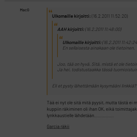
MacG
Ulkomaille kirjoitti:
(16.2.2011 11:52:20)
AAH kirjoitti:
(16.2.2011 11:48:00)
Ulkomaille kirjoitti:
(16.2.2011 11:42:24
En sellaisesta ainakaan ole tietoinen.
Joo, tää on hyvä. Sitä, mistä et ole tieto
Ja hei, todistustaakka tässä tuomioistui
Eli et pysty lähettämään kysymääni linkkiä?
Tää ei nyt ole sitä mitä pyysit, mutta tästä ei
kuppiin räkiminen oli ihan OK, eikä toimittaja
lynkkaustielle lähdetään…………….
Garcia räkii