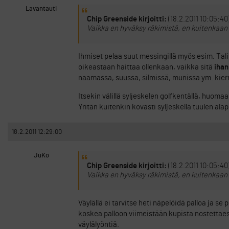
Lavantauti
Chip Greenside kirjoitti:
(18.2.2011 10:05:40
Vaikka en hyväksy räkimistä, en kuitenkaa
Ihmiset pelaa suut messingillä myös esim. Tal
oikeastaan haittaa ollenkaan, vaikka sitä
ihan
naamassa, suussa, silmissä, munissa ym. kierr
Itsekin välillä syljeskelen golfkentällä, huoma
Yritän kuitenkin kovasti syljeskellä tuulen alapu
18.2.2011 12:29:00
JuKo
Chip Greenside kirjoitti:
(18.2.2011 10:05:40
Vaikka en hyväksy räkimistä, en kuitenkaa
Väylällä ei tarvitse heti näpelöidä palloa ja se
koskea palloon viimeistään kupista nostettaess
väylälyöntiä.