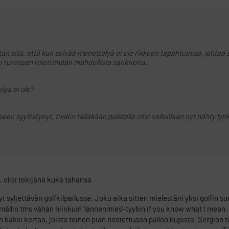
tan sitä, että kun selvää menettelyä ei ole rikkeen tapahtuessa, johtaa 
i ruvetaan miettimään mahdollisia sanktioita.
lyä ei ole?
n syyllistynyt, tuskin tälläkään palstalla olisi valloillaan nyt nähty ly
, olisi tekijänä kuka tahansa.
t syljettävän golfkilpailussa. Joku aika sitten mielestäni yksi golfin s
ällin tms vähän niinkuin ’lännenmies’-tyyliin if you know what I mean.
 kaksi kertaa, joista toinen pian nostettuaan pallon kupista. Sergion t