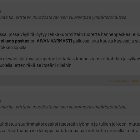
)
n näe ko. eritteen muodostavan sen suurempaa ympäristöhaittaa.
issa, jossa väyliltä löytyy rekkakuormittain tuoretta hanhenpaskaa, ei
 oikeaa paskaa
on
AIVAN VARMASTI
pallossa, sitä kautta käsissä ja si
oksen lopulla.
an olevani iljettävä ja lopetan hetkeksi, kunnes taas retkahdan ja sylk
olella, etten räkäise itseäni rilleihin.
ILMOITA ASIATON VIEST
)
n näe ko. eritteen muodostavan sen suurempaa ympäristöhaittaa.
 puhdistuu suurimmaksi osaksi itsestään lyönnin ja rullien jälkeen, mutta
a. Saattaahan iso klimppi haitata jopa pallon liikettä greenillä, mutta 