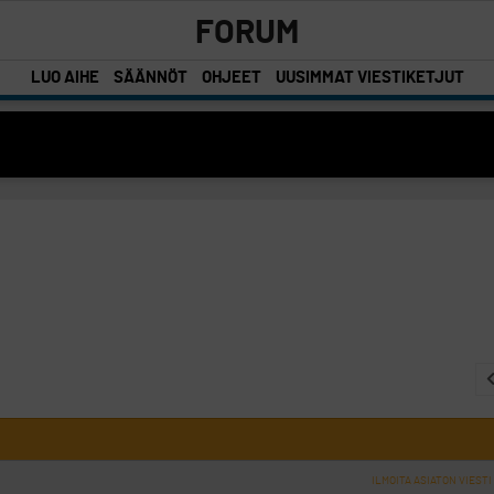
FORUM
LUO AIHE
SÄÄNNÖT
OHJEET
UUSIMMAT VIESTIKETJUT
ILMOITA ASIATON VIESTI