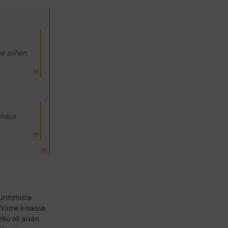
se siihen
nkkaus
uurimmista
 Viime kisassa
eko oli aivan