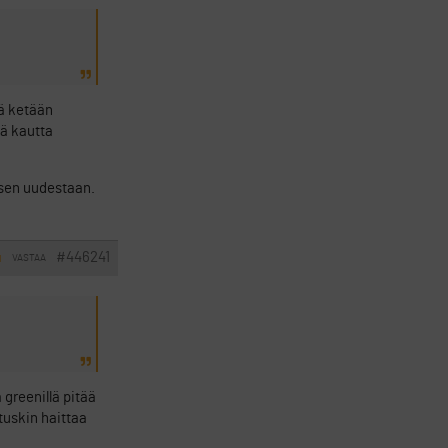
kä ketään
tä kautta
äisen uudestaan.
#446241
VASTAA
I
 greenillä pitää
tuskin haittaa