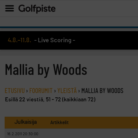
4.8.–11.8.
- Live Scoring -
Mallia by Woods
ETUSIVU
›
FOORUMIT
›
YLEISTÄ
›
MALLIA BY WOODS
Esillä 22 viestiä, 51 - 72 (kaikkiaan 72)
Julkaisija
Artikkelit
16.2.2011 20:30:00