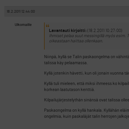
18.2.2011 12:44:00
Ulkomaille
Lavantauti kirjoitti:
(18.2.2011 10:27:00)
Ihmiset pelaa suut messingillä myös esim. T
oikeastaan haittaa ollenkaan.
Niinpä, kyllä se Talin paskaongelma on vähintää
talissa käy pelaamassa.
Kyllä jotenkin hävetti, kun oli jonain vuonna t
Kyllä tuli mieleen, että miksi ihmeess ko kilpai
korkean laatutason kenttiä.
Kilpailujärjestelythän sinänsä ovat talissa oll
Paskaongelma on kyllä hankala. Kyllähän eläimi
ongelmia, kuin paskaläjät talin herrojen jalkoje