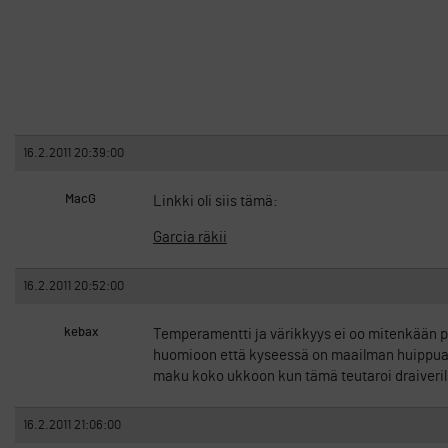
16.2.2011 20:39:00
MacG
Linkki oli siis tämä:
Garcia räkii
16.2.2011 20:52:00
kebax
Temperamentti ja värikkyys ei oo mitenkään p
huomioon että kyseessä on maailman huippua ed
maku koko ukkoon kun tämä teutaroi draiveril
16.2.2011 21:06:00