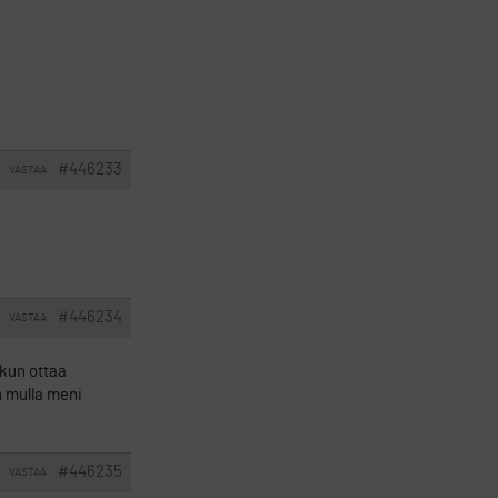
#446233
VASTAA
#446234
VASTAA
 kun ottaa
n mulla meni
#446235
VASTAA