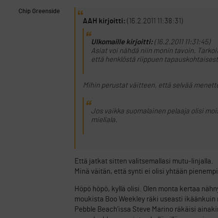
Chip Greenside
AAH kirjoitti:
(16.2.2011 11:38:31)
Ulkomaille kirjoitti:
(16.2.2011 11:31:45)
Asiat voi nähdä niin monin tavoin. Tarkoi
että henklöstä riippuen tapauskohtaisest
Mihin perustat väitteen, että selvää menette
Jos vaikka suomalainen pelaaja olisi moisee
mieliala.
Että jatkat sitten valitsemallasi mutu-linjalla.
Minä väitän, että synti ei olisi yhtään pienempi
Höpö höpö, kyllä olisi. Olen monta kertaa nähny
moukista Boo Weekley räki useasti ikäänkuin m
Pebble Beach’issa Steve Marino räkäisi ainakin