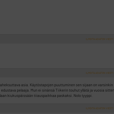
ILMOITA ASIATON VIESTI
ILMOITA ASIATON VIESTI
aheksuttava asia. Käytöstapojen puuttuminen sen sijaan on varsinkin
ustava pelaaja. Mun ei sinänsä Tiikerin touhut yllätä ja vuosia sitte
laan kiukuspäissään tiiauspaikkaa paskaksi. Nolo tyyppi.
ILMOITA ASIATON VIESTI