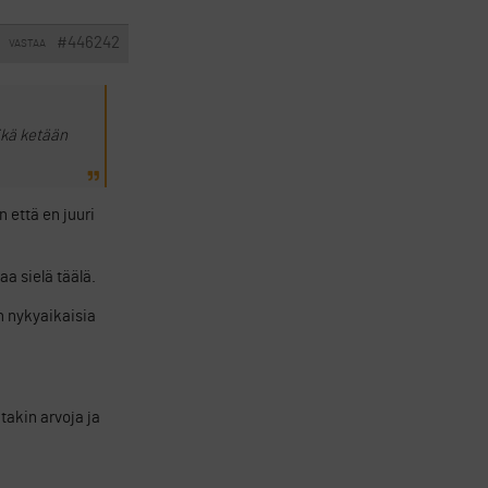
#446242
VASTAA
ikä ketään
 että en juuri
aa sielä täälä.
in nykyaikaisia
takin arvoja ja