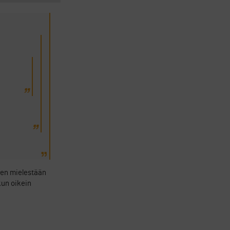
änen mielestään
kun oikein