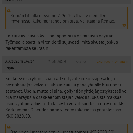
Golfseppo
Kentän laidalla olevat neljä Golfhuvilaa ovat edelleen
myynnissä, kuka mahtanee omistaa, välittäjänä Remax.
En kutsuisi huviloiksi, linnunpöntöiltä ne minusta näyttää.
Työmaalla osattiin vironkieltä sujuvasti, mitä sivusta joskus
rakentamista seurasin.
#1380959
3.3.2023 19:34:24
VASTAA
ILMOITA ASIATON VIESTI
Tripla
Konkurssissa yhtiön saatavat siirtyvät konkurssipesälle ja
pesänhoitajan velvollisuuksiin kuuluu periä yhtiölle kuuluneet
saatavat. Usein, mutta ei aina, golfyhtiön yhtiöjärjestyksessä voi
olla määräyksiä osakkeenomistajan velvollisuuksista maksaa
osuus yhtiön veloista. Tällaisesta velvollisuudesta on esimerkki
Korkeimman Oikeuden parin vuoden takaisessa päätöksessä
KKO 2020:99.
Osakkeen lunastaminen ja lunastushinta (KKO 2020:99)