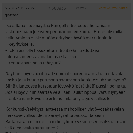
#1380936
3.3.2023 13:33:29
VASTAA
ILMOITA ASIATON VIESTI
gloffare
Ikävältähän tuo näyttää kun golfyhtiö joutuu hoitamaan
laskupostiaan julkisten perintätoimien kautta. Protestilistoilla
esiintyminen ei ole mitään erityisen hyvää markkinointia
liikeyritykselle.
– toki voisi olla fiksua että yhtiö itsekin tiedottaisi
taloustilanteesta ainakin osakkailleen
– kenties näin on jo tehtykin?
Näyttäisi myös perittävät summat suurentuvan. Jää nähtäväksi
koska joku lähtee perimään saataviaan konkurssiuhkan myötä?
Siinä tilanteessa katsotaan löytyykö ”pätäkkää” pussin pohjalta.
Jos ei löydy, niin saattaa velallisen ”laulut loppua” varsin lyhyeen.
– vaikka näin kävisi se ei liene mikään yllätys velalliselle.
Konkurssi-/selvitystilanteessa mahdollisen yhtiö-/osakasvelan
maksuvelvollisuudet määräytyvät tapauskohtaisesti.
Ratkaisevaa on miten ja mihin yhtiö-/ yksittäiset osakkaat ovat
velkojen osalta sitoutuneet?