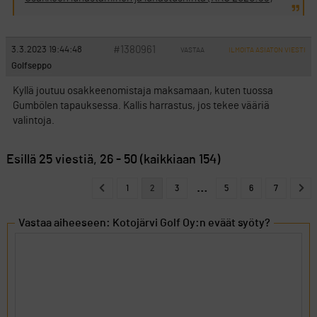
#1380961
3.3.2023 19:44:48
VASTAA
ILMOITA ASIATON VIESTI
Golfseppo
Kyllä joutuu osakkeenomistaja maksamaan, kuten tuossa
Gumbölen tapauksessa. Kallis harrastus, jos tekee vääriä
valintoja.
Esillä 25 viestiä, 26 - 50 (kaikkiaan 154)
…
1
2
3
5
6
7
Vastaa aiheeseen: Kotojärvi Golf Oy:n eväät syöty?