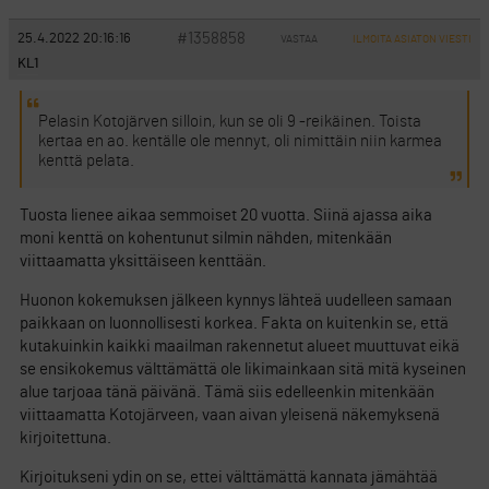
#1358858
25.4.2022 20:16:16
VASTAA
ILMOITA ASIATON VIESTI
KL1
Pelasin Kotojärven silloin, kun se oli 9 -reikäinen. Toista
kertaa en ao. kentälle ole mennyt, oli nimittäin niin karmea
kenttä pelata.
Tuosta lienee aikaa semmoiset 20 vuotta. Siinä ajassa aika
moni kenttä on kohentunut silmin nähden, mitenkään
viittaamatta yksittäiseen kenttään.
Huonon kokemuksen jälkeen kynnys lähteä uudelleen samaan
paikkaan on luonnollisesti korkea. Fakta on kuitenkin se, että
kutakuinkin kaikki maailman rakennetut alueet muuttuvat eikä
se ensikokemus välttämättä ole likimainkaan sitä mitä kyseinen
alue tarjoaa tänä päivänä. Tämä siis edelleenkin mitenkään
viittaamatta Kotojärveen, vaan aivan yleisenä näkemyksenä
kirjoitettuna.
Kirjoitukseni ydin on se, ettei välttämättä kannata jämähtää