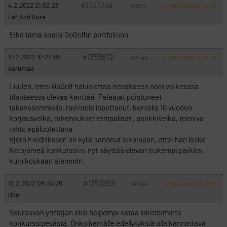
#1353248
4.2.2022 21:02:28
VASTAA
ILMOITA ASIATON VIESTI
Far And Sure
Eikö tämä sopisi GoGolfin portfolioon.
#1353672
10.2.2022 10:24:08
VASTAA
ILMOITA ASIATON VIESTI
karumaa
Luulen, ettei GoGolf halua ottaa riesakseen noin vaikeassa
tilanteessa olevaa kenttää. Pelaajat poistuneet
takavasemmalle, ravintola lopettanut, kentällä 10 vuoden
korjausvelka, rakennukset rempallaan, pankkivelka, toimiva
johto epäluotettava.
Björn Fredriksson on kyllä sanonut aikoinaan, ettei hän laske
Kotojärveä konkurssiin, nyt näyttää olevan tiukempi paikka,
kuin koskaan aiemmin.
#1353859
13.2.2022 09:04:26
VASTAA
ILMOITA ASIATON VIESTI
Uno
Seuraavan yrittäjän olisi helpompi ostaa liiketoiminta
konkurssipesästä. Onko kentälle edellytyksiä olla kannattava