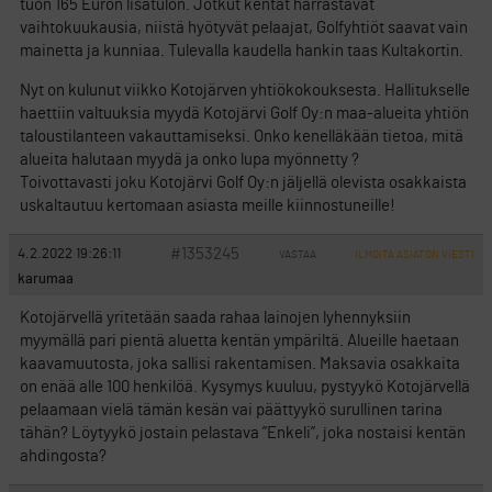
tuon 165 Euron lisätulon. Jotkut kentät harrastavat
vaihtokuukausia, niistä hyötyvät pelaajat, Golfyhtiöt saavat vain
mainetta ja kunniaa. Tulevalla kaudella hankin taas Kultakortin.
Nyt on kulunut viikko Kotojärven yhtiökokouksesta. Hallitukselle
haettiin valtuuksia myydä Kotojärvi Golf Oy:n maa-alueita yhtiön
taloustilanteen vakauttamiseksi. Onko kenelläkään tietoa, mitä
alueita halutaan myydä ja onko lupa myönnetty ?
Toivottavasti joku Kotojärvi Golf Oy:n jäljellä olevista osakkaista
uskaltautuu kertomaan asiasta meille kiinnostuneille!
#1353245
4.2.2022 19:26:11
VASTAA
ILMOITA ASIATON VIESTI
karumaa
Kotojärvellä yritetään saada rahaa lainojen lyhennyksiin
myymällä pari pientä aluetta kentän ympäriltä. Alueille haetaan
kaavamuutosta, joka sallisi rakentamisen. Maksavia osakkaita
on enää alle 100 henkilöä. Kysymys kuuluu, pystyykö Kotojärvellä
pelaamaan vielä tämän kesän vai päättyykö surullinen tarina
tähän? Löytyykö jostain pelastava ”Enkeli”, joka nostaisi kentän
ahdingosta?