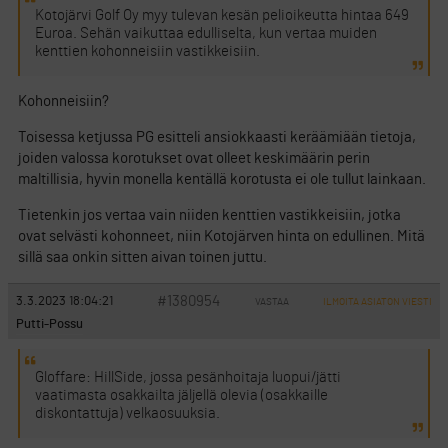
Kotojärvi Golf Oy myy tulevan kesän pelioikeutta hintaa 649
Euroa. Sehän vaikuttaa edulliselta, kun vertaa muiden
kenttien kohonneisiin vastikkeisiin.
Kohonneisiin?
Toisessa ketjussa PG esitteli ansiokkaasti keräämiään tietoja,
joiden valossa korotukset ovat olleet keskimäärin perin
maltillisia, hyvin monella kentällä korotusta ei ole tullut lainkaan.
Tietenkin jos vertaa vain niiden kenttien vastikkeisiin, jotka
ovat selvästi kohonneet, niin Kotojärven hinta on edullinen. Mitä
sillä saa onkin sitten aivan toinen juttu.
#1380954
3.3.2023 18:04:21
VASTAA
ILMOITA ASIATON VIESTI
Putti-Possu
Gloffare: HillSide, jossa pesänhoitaja luopui/jätti
vaatimasta osakkailta jäljellä olevia (osakkaille
diskontattuja) velkaosuuksia.