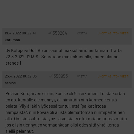
#1358284
19.4.2022 08:22:41
VASTAA
ILMOITA ASIATON VIESTI
karumaa
Oy Kotojärvi Golf Ab on saanut maksuhäiriömerkinnän. Tratta
22.3.2022. 1213 € . Seurataan mielenkiinnolla, miten tilanne
etenee !
#1358853
25.4.2022 18:32:03
VASTAA
ILMOITA ASIATON VIESTI
seniori
Pelasin Kotojärven silloin, kun se oli 9 -reikäinen. Toista kertaa
en ao. kentälle ole mennyt, oli nimittäin niin karmea kenttä
pelata. Väylälläkin lyödessä tuntui, että ”paikat irtoaa
hampaista”, niin kovaa oli alusta olemattoman nurmipeitteinen
alla. Omistussuhteista yms. asioista ei ollut mitään tietoa, mutta
jos olisin tiennyt en varmaankaan olisi edes sitä yhtä kertaa
siellä pelannut.