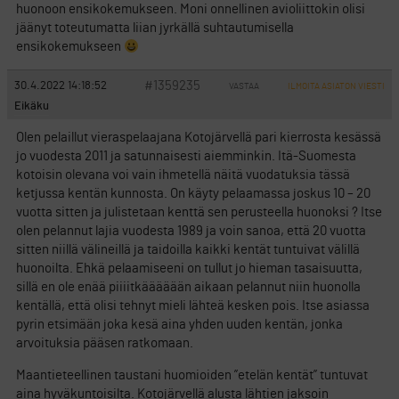
huonoon ensikokemukseen. Moni onnellinen avioliittokin olisi
jäänyt toteutumatta liian jyrkällä suhtautumisella
ensikokemukseen
#1359235
30.4.2022 14:18:52
VASTAA
ILMOITA ASIATON VIESTI
Eikäku
Olen pelaillut vieraspelaajana Kotojärvellä pari kierrosta kesässä
jo vuodesta 2011 ja satunnaisesti aiemminkin. Itä-Suomesta
kotoisin olevana voi vain ihmetellä näitä vuodatuksia tässä
ketjussa kentän kunnosta. On käyty pelaamassa joskus 10 – 20
vuotta sitten ja julistetaan kenttä sen perusteella huonoksi ? Itse
olen pelannut lajia vuodesta 1989 ja voin sanoa, että 20 vuotta
sitten niillä välineillä ja taidoilla kaikki kentät tuntuivat välillä
huonoilta. Ehkä pelaamiseeni on tullut jo hieman tasaisuutta,
sillä en ole enää piiiitkääääään aikaan pelannut niin huonolla
kentällä, että olisi tehnyt mieli lähteä kesken pois. Itse asiassa
pyrin etsimään joka kesä aina yhden uuden kentän, jonka
arvoituksia pääsen ratkomaan.
Maantieteellinen taustani huomioiden ”etelän kentät” tuntuvat
aina hyväkuntoisilta. Kotojärvellä alusta lähtien jaksoin