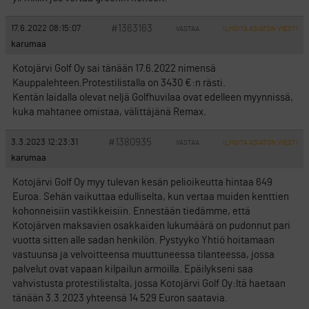
#1363163
17.6.2022 08:15:07
VASTAA
ILMOITA ASIATON VIESTI
karumaa
Kotojärvi Golf Oy sai tänään 17.6.2022 nimensä
Kauppalehteen.Protestilistalla on 3430 €:n rästi.
Kentän laidalla olevat neljä Golfhuvilaa ovat edelleen myynnissä,
kuka mahtanee omistaa, välittäjänä Remax.
#1380935
3.3.2023 12:23:31
VASTAA
ILMOITA ASIATON VIESTI
karumaa
Kotojärvi Golf Oy myy tulevan kesän pelioikeutta hintaa 649
Euroa. Sehän vaikuttaa edulliselta, kun vertaa muiden kenttien
kohonneisiin vastikkeisiin. Ennestään tiedämme, että
Kotojärven maksavien osakkaiden lukumäärä on pudonnut pari
vuotta sitten alle sadan henkilön. Pystyyko Yhtiö hoitamaan
vastuunsa ja velvoitteensa muuttuneessa tilanteessa, jossa
palvelut ovat vapaan kilpailun armoilla. Epäilykseni saa
vahvistusta protestilistalta, jossa Kotojärvi Golf Oy:ltä haetaan
tänään 3.3.2023 yhteensä 14 529 Euron saatavia.