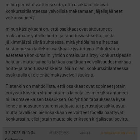
mihin perustat väitteesi siitä, että osakkaat olisivat
konkurssitilanteessa velvollisia maksamaan jäljellejääneet
velkaosuudet?
minun käsitykseni on, että osakkaat ovat sitoutuneet
maksamaan yhtiölle hoito- ja rahoitusvastiketta, joista
jälkimmäistä siinä suhteessa, mitä yhtiölainan aiheuttaa
kustannuksia kullekin osakkaalle jyvitettynä. Mikäli yhtiö
asetetaan konkurssiin, yhtiön omaisuus siirtyy konkurssipesän
haltuun, mutta samalla lakkaa osakkaan velvollisuudet maksaa
hoito- ja rahoitusvastikkeita. Näin ollen, konkurssitilanteessa
osakkaalla ei ole enää maksuvelvollisuuksia.
Tietenkin on mahdollista, että osakkaat ovat sopineet jotain
erityistä koskien yhtiön ottamia lainoja, esimerkiksi antaneet
niille omavelkaisen takauksen. Golfyhtiön tapauksessa kyse
lienee ainoastaan suuromistajasta tai perustajaosakkaasta,
mutta tavallisen pienosakkaan velvoitteet todella päättyvät
konkurssiin, ellei jotain muuta ole erikseen kirjallisesti sovittu.
#1380958
3.3.2023 19:10:34
VASTAA
ILMOITA ASIATON VIESTI