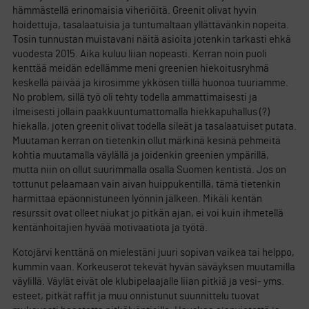
hämmästellä erinomaisia viheriöitä. Greenit olivat hyvin
hoidettuja, tasalaatuisia ja tuntumaltaan yllättävänkin nopeita.
Tosin tunnustan muistavani näitä asioita jotenkin tarkasti ehkä
vuodesta 2015. Aika kuluu liian nopeasti. Kerran noin puoli
kenttää meidän edellämme meni greenien hiekoitusryhmä
keskellä päivää ja kirosimme ykkösen tiillä huonoa tuuriamme.
No problem, sillä työ oli tehty todella ammattimaisesti ja
ilmeisesti jollain paakkuuntumattomalla hiekkapuhallus (?)
hiekalla, joten greenit olivat todella sileät ja tasalaatuiset putata.
Muutaman kerran on tietenkin ollut märkinä kesinä pehmeitä
kohtia muutamalla väylällä ja joidenkin greenien ympärillä,
mutta niin on ollut suurimmalla osalla Suomen kentistä. Jos on
tottunut pelaamaan vain aivan huippukentillä, tämä tietenkin
harmittaa epäonnistuneen lyönnin jälkeen. Mikäli kentän
resurssit ovat olleet niukat jo pitkän ajan, ei voi kuin ihmetellä
kentänhoitajien hyvää motivaatiota ja työtä.
Kotojärvi kenttänä on mielestäni juuri sopivan vaikea tai helppo,
kummin vaan. Korkeuserot tekevät hyvän säväyksen muutamilla
väylillä. Väylät eivät ole klubipelaajalle liian pitkiä ja vesi- yms.
esteet, pitkät raffit ja muu onnistunut suunnittelu tuovat