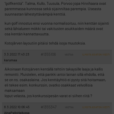
“golfkenttä”. Talma, Kullo, Tuusula, Porvoo jopa Hirvihaara ovat
paremmassa kunnossa sekä sijainniltaa parempia. Useasta
suunnastan lähestyttävämpiä kenttiä.
kun golf innostus ensi vuonna normalisoituu, niin kenttän sijainti
sekä lähialueen mökki tai vakitusten asukkaiden määrä ovat
osa kentän kannattavuutta.
Kotojãrven layoutiin pitäisi tehdä isoja muutoksia.
#1355106
3.3.2022 17:43:23
VASTAA
ILMOITA ASIATON VIESTI
karumaa
Aikoinaan Kotojärven kentällä tehtiin takaysille laaja ja kallis
remontti. Muistelen, että pankki antoi lainan sillä ehdolla, että
se on ns. osakaslaina. Jos kenttäyhtiö ei pysty sitä hoitamaan,
eli tekee esim. konkurssin, ovatko osakkaat velvollisia
maksamaan
loput velasta, jos konkurssipesän varat ei siihen riitä ?
#1355347
8.3.2022 10:06:45
VASTAA
ILMOITA ASIATON VIESTI
AinaPalloHallussa