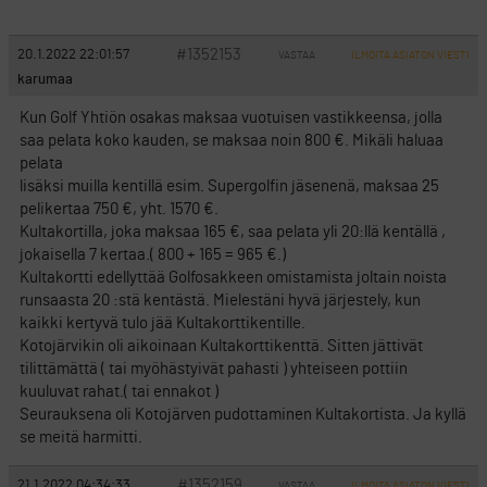
#1352153
20.1.2022 22:01:57
VASTAA
ILMOITA ASIATON VIESTI
karumaa
Kun Golf Yhtiön osakas maksaa vuotuisen vastikkeensa, jolla
saa pelata koko kauden, se maksaa noin 800 €. Mikäli haluaa
pelata
lisäksi muilla kentillä esim. Supergolfin jäsenenä, maksaa 25
pelikertaa 750 €, yht. 1570 €.
Kultakortilla, joka maksaa 165 €, saa pelata yli 20:llä kentällä ,
jokaisella 7 kertaa.( 800 + 165 = 965 €.)
Kultakortti edellyttää Golfosakkeen omistamista joltain noista
runsaasta 20 :stä kentästä. Mielestäni hyvä järjestely, kun
kaikki kertyvä tulo jää Kultakorttikentille.
Kotojärvikin oli aikoinaan Kultakorttikenttä. Sitten jättivät
tilittämättä ( tai myöhästyivät pahasti ) yhteiseen pottiin
kuuluvat rahat.( tai ennakot )
Seurauksena oli Kotojärven pudottaminen Kultakortista. Ja kyllä
se meitä harmitti.
#1352159
21.1.2022 04:34:33
VASTAA
ILMOITA ASIATON VIESTI