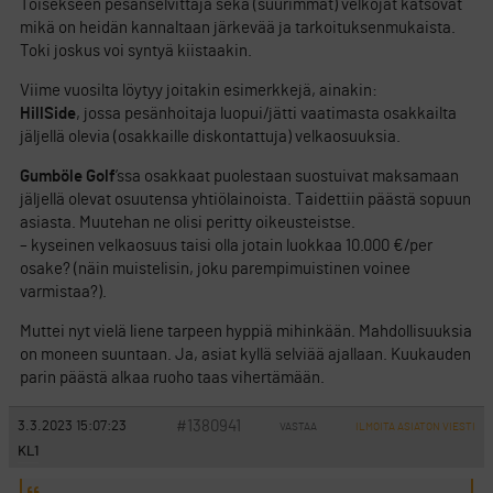
Toisekseen pesänselvittäjä sekä (suurimmat) velkojat katsovat
mikä on heidän kannaltaan järkevää ja tarkoituksenmukaista.
Toki joskus voi syntyä kiistaakin.
Viime vuosilta löytyy joitakin esimerkkejä, ainakin:
HillSide
, jossa pesänhoitaja luopui/jätti vaatimasta osakkailta
jäljellä olevia (osakkaille diskontattuja) velkaosuuksia.
Gumböle Golf
’ssa osakkaat puolestaan suostuivat maksamaan
jäljellä olevat osuutensa yhtiölainoista. Taidettiin päästä sopuun
asiasta. Muutehan ne olisi peritty oikeusteistse.
– kyseinen velkaosuus taisi olla jotain luokkaa 10.000 €/per
osake? (näin muistelisin, joku parempimuistinen voinee
varmistaa?).
Muttei nyt vielä liene tarpeen hyppiä mihinkään. Mahdollisuuksia
on moneen suuntaan. Ja, asiat kyllä selviää ajallaan. Kuukauden
parin päästä alkaa ruoho taas vihertämään.
#1380941
3.3.2023 15:07:23
VASTAA
ILMOITA ASIATON VIESTI
KL1