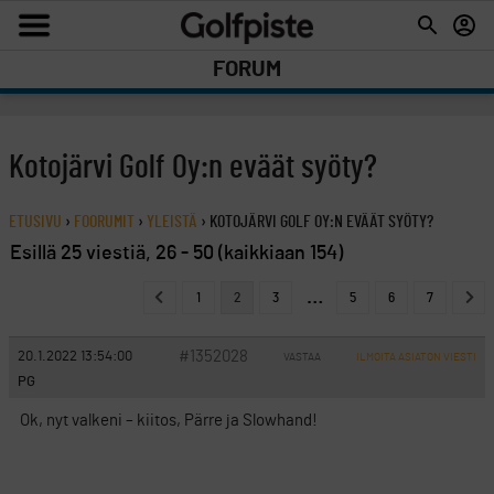
FORUM
Kotojärvi Golf Oy:n eväät syöty?
ETUSIVU
›
FOORUMIT
›
YLEISTÄ
›
KOTOJÄRVI GOLF OY:N EVÄÄT SYÖTY?
Esillä 25 viestiä, 26 - 50 (kaikkiaan 154)
…
1
2
3
5
6
7
#1352028
20.1.2022 13:54:00
VASTAA
ILMOITA ASIATON VIESTI
PG
Ok, nyt valkeni – kiitos, Pärre ja Slowhand!