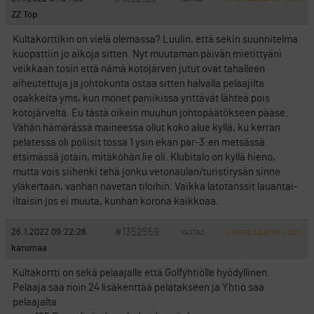
ZZ Top
Kultakorttikin on vielä olemassa? Luulin, että sekin suunnitelma
kuopattiin jo aikoja sitten. Nyt muutaman päivän mietittyäni
veikkaan tosin että nämä kotojärven jutut ovat tahalleen
aiheutettuja ja johtokunta ostaa sitten halvalla pelaajilta
osakkeita yms, kun monet paniikissa yrittävät lähteä pois
kotojärveltä. Eu tästä oikein muuhun johtopäätökseen pääse.
Vähän hämärässä maineessa ollut koko alue kyllä, ku kerran
pelatessa oli poliisit tossa 1 ysin ekan par-3:en metsässä
etsimässä jotain, mitäköhän lie oli. Klubitalo on kyllä hieno,
mutta vois siihenki tehä jonku vetonaulan/turistirysän sinne
yläkertaan, vanhan navetan tiloihin. Vaikka latotanssit lauantai-
iltaisin jos ei muuta, kunhan korona kaikkoaa.
#1352559
26.1.2022 09:22:28
VASTAA
ILMOITA ASIATON VIESTI
karumaa
Kultakortti on sekä pelaajalle että Golfyhtiölle hyödyllinen.
Pelaaja saa noin 24 lisäkenttää pelatakseen ja Yhtiö saa
pelaajalta