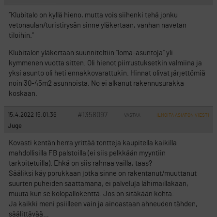
”Klubitalo on kyllä hieno, mutta vois siihenki tehä jonku
vetonaulan/turistirysän sinne yläkertaan, vanhan navetan
tiloihin.”
Klubitalon yläkertaan suunniteltiin ”loma-asuntoja” yli
kymmenen vuotta sitten. Oli hienot piirrustuksetkin valmiina ja
yksi asunto oli heti ennakkovarattukin. Hinnat olivat järjettömiä
noin 30-45m2 asunnoista. No ei alkanut rakennusurakka
koskaan.
#1358097
15.4.2022 15:01:36
VASTAA
ILMOITA ASIATON VIESTI
Juge
Kovasti kentän herra yrittää tontteja kaupitella kaikilla
mahdollisilla FB palstoilla (ei siis pelkkään myyntiin
tarkoitetuilla). Ehkä on siis rahnaa vailla, taas?
Sääliksi käy porukkaan jotka sinne on rakentanut/muuttanut
suurten puheiden saattamana, ei palveluja lähimaillakaan,
muuta kun se kolopallokenttä. Jos on sitäkään kohta.
Ja kaikki meni psiilleen vain ja ainoastaan ahneuden tähden,
säälittävää…