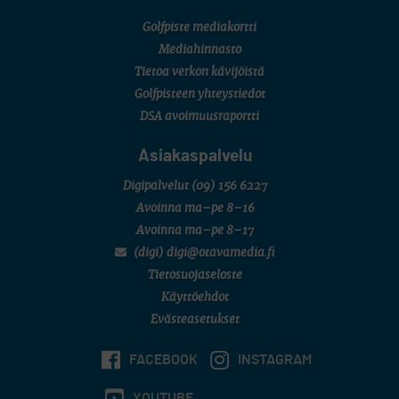
Golfpiste mediakortti
Mediahinnasto
Tietoa verkon kävijöistä
Golfpisteen yhteystiedot
DSA avoimuusraportti
Asiakaspalvelu
Digipalvelut
(09) 156 6227
Avoinna ma–pe 8–16
Avoinna ma–pe 8–17
(digi) digi@otavamedia.fi
Tietosuojaseloste
Käyttöehdot
Evästeasetukset
FACEBOOK
INSTAGRAM
YOUTUBE