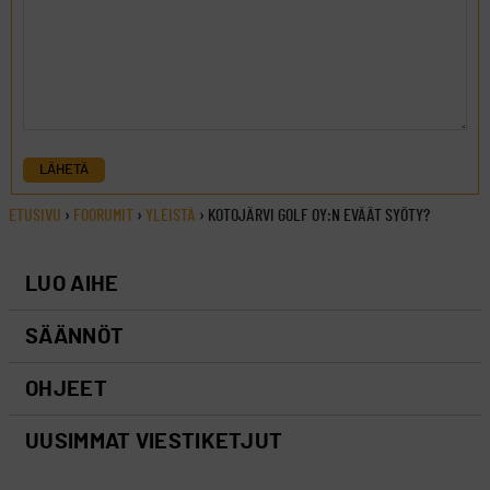
LÄHETÄ
ETUSIVU
›
FOORUMIT
›
YLEISTÄ
›
KOTOJÄRVI GOLF OY:N EVÄÄT SYÖTY?
LUO AIHE
SÄÄNNÖT
OHJEET
UUSIMMAT VIESTIKETJUT