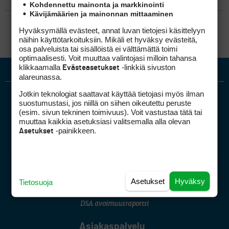
Kohdennettu mainonta ja markkinointi
Kävijämäärien ja mainonnan mittaaminen
SÄÄNNÖT
Hyväksymällä evästeet, annat luvan tietojesi käsittelyyn
näihin käyttötarkoituksiin. Mikäli et hyväksy evästeitä,
osa palveluista tai sisällöistä ei välttämättä toimi
optimaalisesti. Voit muuttaa valintojasi milloin tahansa
klikkaamalla
-linkkiä sivuston
Evästeasetukset
alareunassa.
Jotkin teknologiat saattavat käyttää tietojasi myös ilman
suostumustasi, jos niillä on siihen oikeutettu peruste
(esim. sivun tekninen toimivuus). Voit vastustaa tätä tai
muuttaa kaikkia asetuksiasi valitsemalla alla olevan
-painikkeen.
Asetukset
Golfpiste mediakortti
Mediahinnasto
Tietoa verkon kävijöistä
Asetukset
Hyväksy
Tietosuoja
Golfpisteen yhteystiedot
DSA avoimuusraportti
Asiakaspalvelu