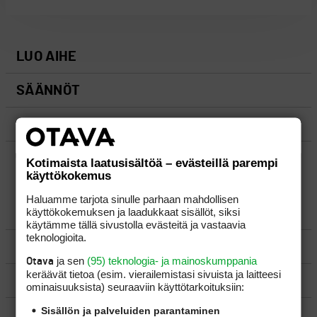
LUO AIHE
SÄÄNNÖT
OHJEET
UUSIMMAT VIESTIKETJUT
Kotimaista laatusisältöä – evästeillä parempi
käyttökokemus
Haluamme tarjota sinulle parhaan mahdollisen
käyttökokemuksen ja laadukkaat sisällöt, siksi
YLEISTÄ
käytämme tällä sivustolla evästeitä ja vastaavia
teknologioita.
VÄLINEET
ja sen
(95) teknologia- ja mainoskumppania
Otava
keräävät tietoa (esim. vierailemis­tasi sivuista ja laitteesi
MATKAILU
ominaisuuk­sista) seuraaviin käyttötarkoituksiin:
Sisällön ja palveluiden parantaminen
KILPAGOLF & HARJOITTELU