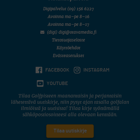
Digipalvelut
(09) 156 6227
Avoinna ma–pe 8–16
Avoinna ma–pe 8–17
(digi) digi@otavamedia.fi
Tietosuojaseloste
Käyttöehdot
Evästeasetukset
FACEBOOK
INSTAGRAM
YOUTUBE
Tilaa Golfpisteen maanantaisin ja perjantaisin
lähetettävä uutiskirje, niin pysyt ajan tasalla golfalan
ilmiöistä ja uutisista! Tilaa kirje syöttämällä
sähköpostiosoitteesi alla olevaan kenttään.
Tilaa uutiskirje