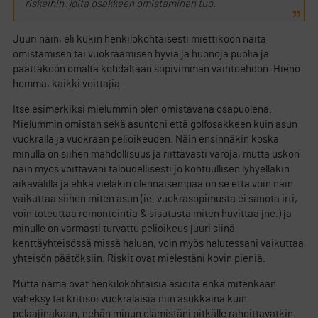
riskeihin, joita osakkeen omistaminen tuo.
Juuri näin, eli kukin henkilökohtaisesti miettiköön näitä
omistamisen tai vuokraamisen hyviä ja huonoja puolia ja
päättäköön omalta kohdaltaan sopivimman vaihtoehdon. Hieno
homma, kaikki voittajia.
Itse esimerkiksi mielummin olen omistavana osapuolena.
Mielummin omistan sekä asuntoni että golfosakkeen kuin asun
vuokralla ja vuokraan pelioikeuden. Näin ensinnäkin koska
minulla on siihen mahdollisuus ja riittävästi varoja, mutta uskon
näin myös voittavani taloudellisesti jo kohtuullisen lyhyelläkin
aikavälillä ja ehkä vieläkin olennaisempaa on se että voin näin
vaikuttaa siihen miten asun (ie. vuokrasopimusta ei sanota irti,
voin toteuttaa remontointia & sisutusta miten huvittaa jne.) ja
minulle on varmasti turvattu pelioikeus juuri siinä
kenttäyhteisössä missä haluan, voin myös halutessani vaikuttaa
yhteisön päätöksiin. Riskit ovat mielestäni kovin pieniä.
Mutta nämä ovat henkilökohtaisia asioita enkä mitenkään
väheksy tai kritisoi vuokralaisia niin asukkaina kuin
pelaajinakaan, nehän minun elämistäni pitkälle rahoittavatkin.