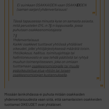
Ei suinkaan OSAKKAIDEN vaan OSAKK
EI
DEN
(saman sarjan) yhdenvertaisuus!
Tässä tapausessa minusta kyse on samasta asiasta,
mitä perustelen OYL:n 7§:n loppuosalla, jossa
puhutaan osakkeenomistajasta
7 §
Yhdenvertaisuus
Kaikki osakkeet tuottavat yhtiössä yhtäläiset
oikeudet, jollei yhtiöjärjestyksessä määrätä toisin.
Yhtiökokous, hallitus, toimitusjohtaja tai
hallintoneuvosto ei saa tehdä päätöstä tai ryhtyä
muuhun toimenpiteeseen, joka on omiaan
tuottamaan
osakkeenomistajalle tai muulle
epäoikeutettua etua yhtiön tai toisen
osakkeenomistajan kustannuksella
.
Missään lainkohdassa ei puhuta mitään osakkaiden
yhdenvertaisuudesta vaan siitä, että samanlaisten osakkeiden
tuottamat OIKEUDET ovat yhtäläiset.