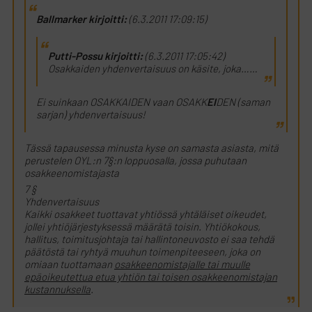
Ballmarker kirjoitti:
(6.3.2011 17:09:15)
Putti-Possu kirjoitti:
(6.3.2011 17:05:42)
Osakkaiden yhdenvertaisuus on käsite, joka……
Ei suinkaan OSAKKAIDEN vaan OSAKK
EI
DEN (saman
sarjan) yhdenvertaisuus!
Tässä tapausessa minusta kyse on samasta asiasta, mitä
perustelen OYL:n 7§:n loppuosalla, jossa puhutaan
osakkeenomistajasta
7 §
Yhdenvertaisuus
Kaikki osakkeet tuottavat yhtiössä yhtäläiset oikeudet,
jollei yhtiöjärjestyksessä määrätä toisin. Yhtiökokous,
hallitus, toimitusjohtaja tai hallintoneuvosto ei saa tehdä
päätöstä tai ryhtyä muuhun toimenpiteeseen, joka on
omiaan tuottamaan
osakkeenomistajalle tai muulle
epäoikeutettua etua yhtiön tai toisen osakkeenomistajan
kustannuksella
.