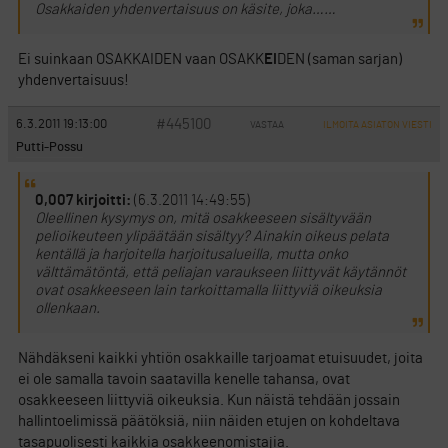
Osakkaiden yhdenvertaisuus on käsite, joka……
Ei suinkaan OSAKKAIDEN vaan OSAKK
EI
DEN (saman sarjan)
yhdenvertaisuus!
#445100
6.3.2011 19:13:00
VASTAA
ILMOITA ASIATON VIESTI
Putti-Possu
0,007 kirjoitti:
(6.3.2011 14:49:55)
Oleellinen kysymys on, mitä osakkeeseen sisältyvään
pelioikeuteen ylipäätään sisältyy? Ainakin oikeus pelata
kentällä ja harjoitella harjoitusalueilla, mutta onko
välttämätöntä, että peliajan varaukseen liittyvät käytännöt
ovat osakkeeseen lain tarkoittamalla liittyviä oikeuksia
ollenkaan.
Nähdäkseni kaikki yhtiön osakkaille tarjoamat etuisuudet, joita
ei ole samalla tavoin saatavilla kenelle tahansa, ovat
osakkeeseen liittyviä oikeuksia. Kun näistä tehdään jossain
hallintoelimissä päätöksiä, niin näiden etujen on kohdeltava
tasapuolisesti kaikkia osakkeenomistajia.