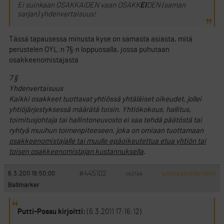
Ei suinkaan OSAKKAIDEN vaan OSAKK
EI
DEN (saman
sarjan) yhdenvertaisuus!
Tässä tapausessa minusta kyse on samasta asiasta, mitä
perustelen OYL:n 7§:n loppuosalla, jossa puhutaan
osakkeenomistajasta
7 §
Yhdenvertaisuus
Kaikki osakkeet tuottavat yhtiössä yhtäläiset oikeudet, jollei
yhtiöjärjestyksessä määrätä toisin. Yhtiökokous, hallitus,
toimitusjohtaja tai hallintoneuvosto ei saa tehdä päätöstä tai
ryhtyä muuhun toimenpiteeseen, joka on omiaan tuottamaan
osakkeenomistajalle tai muulle epäoikeutettua etua yhtiön tai
toisen osakkeenomistajan kustannuksella
.
#445102
6.3.2011 19:50:00
VASTAA
ILMOITA ASIATON VIESTI
Ballmarker
Putti-Possu kirjoitti:
(6.3.2011 17:16:12)