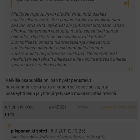
Mielipide riippuu hyvin pitkälti siitä, mitä osakas
osakkeellaan tekee. Itse pelaavat kokevat vuokralaisten
saavan etua siitä, etä eivät ole joutuneet sitomaan rahaa
kiinni ja kantamaan vastuuta, mutta saavat silti samat
oikeudet. Osakkeitaan ulos vuokraavat lähtevät
luonnollisesti omasta tilanteestaan ja kokevat nuo
vuokralaisen oikeudet osakkeen/ pelioikeuden
vuokraamista helpottavana seikkana. Molemmat ovat
mielipiteineen täysin oikeassa eikä konkreettisesti oikeaa
vastausta ole oelmassakaan.
Kaikilla osapuolilla on ihan hyvät perustelut
näkökannoilleen,mutta eiköhän se lienee selvä,että
osakeyhtiölain ja yhtiöjärjetyksen mukaan pitää mennä .
#445091
6.3.2011 15:18:00
VASTAA
ILMOITA ASIATON VIESTI
Parti
piispanen kirjoitti:
(6.3.2011 12:10:23)
Olisi korrektia laittaa viittaus siihen viestiin,jota