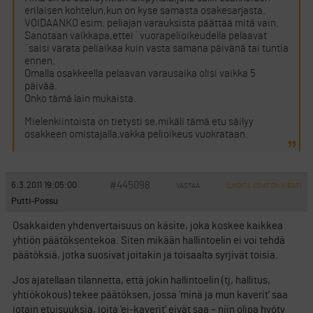
erilaisen kohtelun,kun on kyse samasta osakesarjasta.
VOIDAANKO esim. peliajan varauksista päättää mitä vain.
Sanotaan vaikkapa,ettei ´´vuorapelioikeudella pelaavat
´´saisi varata peliaikaa kuin vasta samana päivänä tai tuntia
ennen.
Omalla osakkeella pelaavan varausaika olisi vaikka 5
päivää.
Onko tämä lain mukaista.
Mielenkiintoista on tietysti se,mikäli tämä etu säilyy
osakkeen omistajalla,vakka pelioikeus vuokrataan.
#445098
6.3.2011 19:05:00
VASTAA
ILMOITA ASIATON VIESTI
Putti-Possu
Osakkaiden yhdenvertaisuus on käsite, joka koskee kaikkea
yhtiön päätöksentekoa. Siten mikään hallintoelin ei voi tehdä
päätöksiä, jotka suosivat joitakin ja toisaalta syrjivät toisia.
Jos ajatellaan tilannetta, että jokin hallintoelin (tj, hallitus,
yhtiökokous) tekee päätöksen, jossa ’minä ja mun kaverit’ saa
jotain etuisuuksia, joita ’ei-kaverit’ eivät saa – niin olipa hyöty