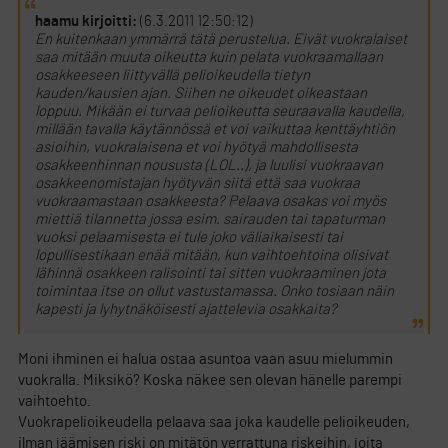
haamu kirjoitti:
(6.3.2011 12:50:12)
En kuitenkaan ymmärrä tätä perustelua. Eivät vuokralaiset
saa mitään muuta oikeutta kuin pelata vuokraamallaan
osakkeeseen liittyvällä pelioikeudella tietyn
kauden/kausien ajan. Siihen ne oikeudet oikeastaan
loppuu. Mikään ei turvaa pelioikeutta seuraavalla kaudella,
millään tavalla käytännössä et voi vaikuttaa kenttäyhtiön
asioihin, vuokralaisena et voi hyötyä mahdollisesta
osakkeenhinnan noususta (LOL..), ja luulisi vuokraavan
osakkeenomistajan hyötyvän siitä että saa vuokraa
vuokraamastaan osakkeesta? Pelaava osakas voi myös
miettiä tilannetta jossa esim. sairauden tai tapaturman
vuoksi pelaamisesta ei tule joko väliaikaisesti tai
lopullisestikaan enää mitään, kun vaihtoehtoina olisivat
lähinnä osakkeen ralisointi tai sitten vuokraaminen jota
toimintaa itse on ollut vastustamassa. Onko tosiaan näin
kapesti ja lyhytnäköisesti ajattelevia osakkaita?
Moni ihminen ei halua ostaa asuntoa vaan asuu mielummin
vuokralla. Miksikö? Koska näkee sen olevan hänelle parempi
vaihtoehto.
Vuokrapelioikeudella pelaava saa joka kaudelle pelioikeuden,
ilman jäämisen riski on mitätön verrattuna riskeihin, joita