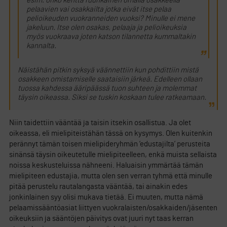
esim. onko kenttä ruuhkainen omalla osakkeella
pelaavien vai osakkailta jotka eivät itse pelaa
pelioikeuden vuokranneiden vuoksi? Minulle ei mene
jakeluun. Itse olen osakas, pelaaja ja pelioikeuksia
myös vuokraava joten katson tilannetta kummaltakin
kannalta.
Näistähän pitkin syksyä väännettiin kun pohdittiin mistä
osakkeen omistamiselle saataisiin järkeä. Edelleen ollaan
tuossa kahdessa ääripäässä tuon suhteen ja molemmat
täysin oikeassa. Siksi se tuskin koskaan tulee ratkeamaan.
Niin taidettiin vääntää ja taisin itsekin osallistua. Ja olet
oikeassa, eli mielipiteistähän tässä on kysymys. Olen kuitenkin
perännyt tämän toisen mielipideryhmän ’edustajilta’ perusteita
sinänsä täysin oikeutetulle mielipiteelleen, enkä muista sellaista
noissa keskusteluissa nähneeni. Haluaisin ymmärtää tämän
mielipiteen edustajia, mutta olen sen verran tyhmä että minulle
pitää perustelu rautalangasta vääntää, tai ainakin edes
jonkinlainen syy olisi mukava tietää. Ei muuten, mutta nämä
pelaamissääntöasiat liittyen vuokralaisten/osakkaiden/jäsenten
oikeuksiin ja sääntöjen päivitys ovat juuri nyt taas kerran