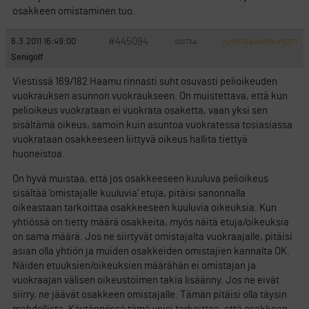
osakkeen omistaminen tuo.
#445094
6.3.2011 16:49:00
VASTAA
ILMOITA ASIATON VIESTI
Senigolf
Viestissä 169/182 Haamu rinnasti suht osuvasti pelioikeuden
vuokrauksen asunnon vuokraukseen. On muistettava, että kun
pelioikeus vuokrataan ei vuokrata osaketta, vaan yksi sen
sisältämä oikeus, samoin kuin asuntoa vuokratessa tosiasiassa
vuokrataan osakkeeseen liittyvä oikeus hallita tiettyä
huoneistoa.
On hyvä muistaa, että jos osakkeeseen kuuluva pelioikeus
sisältää ’omistajalle kuuluvia’ etuja, pitäisi sanonnalla
oikeastaan tarkoittaa osakkeeseen kuuluvia oikeuksia. Kun
yhtiössä on tietty määrä osakkeita, myös näitä etuja/oikeuksia
on sama määrä. Jos ne siirtyvät omistajalta vuokraajalle, pitäisi
asian olla yhtiön ja muiden osakkeiden omistajien kannalta OK.
Näiden etuuksien/oikeuksien määrähän ei omistajan ja
vuokraajan välisen oikeustoimen takia lisäänny. Jos ne eivät
siirry, ne jäävät osakkeen omistajalle. Tämän pitäisi olla täysin