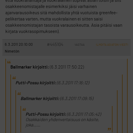
että vuokranantaja ja vuokralainen sopivat asian toisin ja siis
osakkeenomistajalle esimerkiksi jäisi varhainen
ajanvarausoikeus sitä mahdollista yhtä vuotuista greenfee-
pelikertaa varten, mutta vuokralainen ei sitten saisi
osakkeenomistajan tasoista varausoikeutta. Asia pitäisi vaan
kirjata vuokrasopimukseen).
#445104
6.3.2011 20:10:00
VASTAA
ILMOITA ASIATON VIESTI
Nimetön
Ballmarker kirjoitti:
(6.3.2011 17:50:22)
Putti-Possu kirjoitti:
(6.3.2011 17:16:12)
Ballmarker kirjoitti:
(6.3.2011 17:09:15)
Putti-Possu kirjoitti:
(6.3.2011 17:05:42)
Osakkaiden yhdenvertaisuus on käsite,
joka……