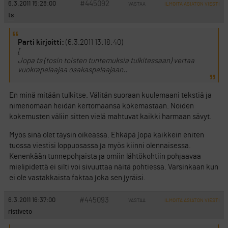
#445092
6.3.2011 15:28:00
VASTAA
ILMOITA ASIATON VIESTI
ts
Parti kirjoitti:
(6.3.2011 13:18:40)
[
Jopa ts (tosin toisten tuntemuksia tulkitessaan) vertaa
vuokrapelaajaa osakaspelaajaan..
En minä mitään tulkitse. Välitän suoraan kuulemaani tekstiä ja
nimenomaan heidän kertomaansa kokemastaan. Noiden
kokemusten väliin sitten vielä mahtuvat kaikki harmaan sävyt.
Myös sinä olet täysin oikeassa. Ehkäpä jopa kaikkein eniten
tuossa viestisi loppuosassa ja myös kiinni olennaisessa.
Kenenkään tunnepohjaista ja omiin lähtökohtiin pohjaavaa
mielipidettä ei silti voi sivuuttaa näitä pohtiessa. Varsinkaan kun
ei ole vastakkaista faktaa joka sen jyräisi.
#445093
6.3.2011 16:37:00
VASTAA
ILMOITA ASIATON VIESTI
ristiveto