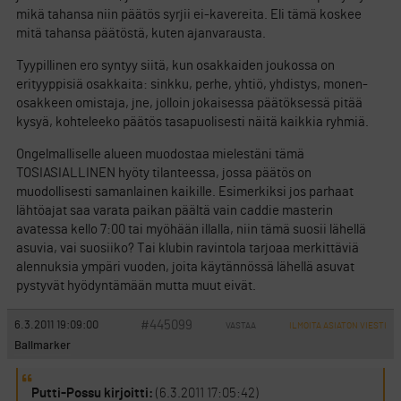
mikä tahansa niin päätös syrjii ei-kavereita. Eli tämä koskee
mitä tahansa päätöstä, kuten ajanvarausta.
Tyypillinen ero syntyy siitä, kun osakkaiden joukossa on
erityyppisiä osakkaita: sinkku, perhe, yhtiö, yhdistys, monen-
osakkeen omistaja, jne, jolloin jokaisessa päätöksessä pitää
kysyä, kohteleeko päätös tasapuolisesti näitä kaikkia ryhmiä.
Ongelmalliselle alueen muodostaa mielestäni tämä
TOSIASIALLINEN hyöty tilanteessa, jossa päätös on
muodollisesti samanlainen kaikille. Esimerkiksi jos parhaat
lähtöajat saa varata paikan päältä vain caddie masterin
avatessa kello 7:00 tai myöhään illalla, niin tämä suosii lähellä
asuvia, vai suosiiko? Tai klubin ravintola tarjoaa merkittäviä
alennuksia ympäri vuoden, joita käytännössä lähellä asuvat
pystyvät hyödyntämään mutta muut eivät.
#445099
6.3.2011 19:09:00
VASTAA
ILMOITA ASIATON VIESTI
Ballmarker
Putti-Possu kirjoitti:
(6.3.2011 17:05:42)