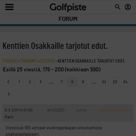
FORUM
Kenttien Osakkaille tarjotut edut.
ETUSIVU
›
FOORUMIT
›
YLEISTÄ
›
KENTTIEN OSAKKAILLE TARJOTUT EDUT.
Esillä 25 viestiä, 176 - 200 (kaikkiaan 590)
…
…
1
2
3
7
8
9
22
23
24
#445085
6.3.2011 14:01:00
VASTAA
ILMOITA ASIATON VIESTI
Parti
Viestissä 165 vertaat vuokrapelaajan sitoutumista
osakaspelaajaan.