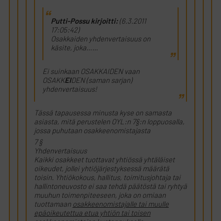
Putti-Possu kirjoitti:
(6.3.2011
17:05:42)
Osakkaiden yhdenvertaisuus on
käsite, joka……
Ei suinkaan OSAKKAIDEN vaan
OSAKK
EI
DEN (saman sarjan)
yhdenvertaisuus!
Tässä tapausessa minusta kyse on samasta
asiasta, mitä perustelen OYL:n 7§:n loppuosalla,
jossa puhutaan osakkeenomistajasta
7 §
Yhdenvertaisuus
Kaikki osakkeet tuottavat yhtiössä yhtäläiset
oikeudet, jollei yhtiöjärjestyksessä määrätä
toisin. Yhtiökokous, hallitus, toimitusjohtaja tai
hallintoneuvosto ei saa tehdä päätöstä tai ryhtyä
muuhun toimenpiteeseen, joka on omiaan
tuottamaan
osakkeenomistajalle tai muulle
epäoikeutettua etua yhtiön tai toisen