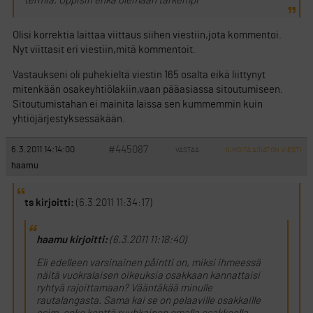
termiä. Oppisin ehkä olemaan tarkempi
Olisi korrektia laittaa viittaus siihen viestiin,jota kommentoi.
Nyt viittasit eri viestiin,mitä kommentoit.
Vastaukseni oli puhekieltä viestin 165 osalta eikä liittynyt
mitenkään osakeyhtiölakiin,vaan pääasiassa sitoutumiseen.
Sitoutumistahan ei mainita laissa sen kummemmin kuin
yhtiöjärjestyksessäkään.
#445087
6.3.2011 14:14:00
VASTAA
ILMOITA ASIATON VIESTI
haamu
ts kirjoitti:
(6.3.2011 11:34:17)
haamu kirjoitti:
(6.3.2011 11:18:40)
Eli edelleen varsinainen påintti on, miksi ihmeessä
näitä vuokralaisen oikeuksia osakkaan kannattaisi
ryhtyä rajoittamaan? Vääntäkää minulle
rautalangasta. Sama kai se on pelaaville osakkaille