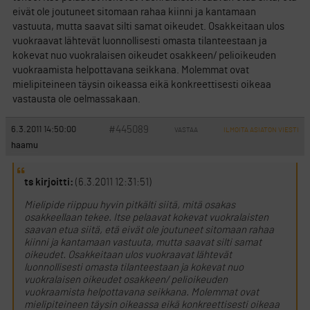
eivät ole joutuneet sitomaan rahaa kiinni ja kantamaan
vastuuta, mutta saavat silti samat oikeudet. Osakkeitaan ulos
vuokraavat lähtevät luonnollisesti omasta tilanteestaan ja
kokevat nuo vuokralaisen oikeudet osakkeen/ pelioikeuden
vuokraamista helpottavana seikkana. Molemmat ovat
mielipiteineen täysin oikeassa eikä konkreettisesti oikeaa
vastausta ole oelmassakaan.
#445089
6.3.2011 14:50:00
VASTAA
ILMOITA ASIATON VIESTI
haamu
ts kirjoitti:
(6.3.2011 12:31:51)
Mielipide riippuu hyvin pitkälti siitä, mitä osakas
osakkeellaan tekee. Itse pelaavat kokevat vuokralaisten
saavan etua siitä, etä eivät ole joutuneet sitomaan rahaa
kiinni ja kantamaan vastuuta, mutta saavat silti samat
oikeudet. Osakkeitaan ulos vuokraavat lähtevät
luonnollisesti omasta tilanteestaan ja kokevat nuo
vuokralaisen oikeudet osakkeen/ pelioikeuden
vuokraamista helpottavana seikkana. Molemmat ovat
mielipiteineen täysin oikeassa eikä konkreettisesti oikeaa