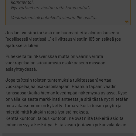
kommentoi.
Nyt viittasit eri viestiin,mitä kommentoit.
Vastaukseni oli puhekieltä viestin 165 osalta…
Jos luet viestini tarkasti niin huomaat että aloitan lauseeni
”edellisessä viestissä…” eli viittaus viestiin 165 on selkeä jos
ajatuksella lukee.
Puhekieltä tai riksvenskaa mutta on väärin verrata
vuokrapelaajan sitoutumista osakkaaseen missään
asiayhteydessä.
Jopa ts (tosin toisten tuntemuksia tulkitessaan) vertaa
vuokrapelaajaa osakaspelaajaan. Haamun tapaan vaadin
kanssaosakkailta hieman leveämpää näkemystä asiassa. Kyse
on väliaikaisesta markkinatilanteesta ja sitä tässä nyt niitetään
mitä aikaisemmin on kylvetty. Turha vilkuilla toisiin pöytin ja
miettiä mitä kukakin tästä lystistä maksaa.
Kenttä kuntoon, talous kuntoon; ne ovat niitä tärkeitä asioita
joihin on syytä keskittyä. Ei tällaisiin joutaviin pilkunviilauksiin.