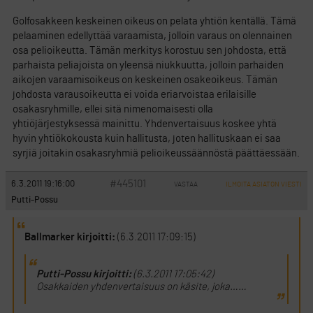
Golfosakkeen keskeinen oikeus on pelata yhtiön kentällä. Tämä
pelaaminen edellyttää varaamista, jolloin varaus on olennainen
osa pelioikeutta. Tämän merkitys korostuu sen johdosta, että
parhaista peliajoista on yleensä niukkuutta, jolloin parhaiden
aikojen varaamisoikeus on keskeinen osakeoikeus. Tämän
johdosta varausoikeutta ei voida eriarvoistaa erilaisille
osakasryhmille, ellei sitä nimenomaisesti olla
yhtiöjärjestyksessä mainittu. Yhdenvertaisuus koskee yhtä
hyvin yhtiökokousta kuin hallitusta, joten hallituskaan ei saa
syrjiä joitakin osakasryhmiä pelioikeussäännöstä päättäessään.
#445101
6.3.2011 19:16:00
VASTAA
ILMOITA ASIATON VIESTI
Putti-Possu
Ballmarker kirjoitti:
(6.3.2011 17:09:15)
Putti-Possu kirjoitti:
(6.3.2011 17:05:42)
Osakkaiden yhdenvertaisuus on käsite, joka……