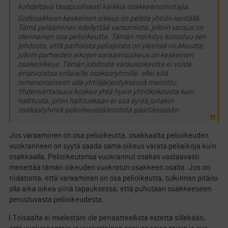
kohdeltava tasapuolisesti kaikkia osakkeenomistajia.
Golfosakkeen keskeinen oikeus on pelata yhtiön kentällä.
Tämä pelaaminen edellyttää varaamista, jolloin varaus on
olennainen osa pelioikeutta. Tämän merkitys korostuu sen
johdosta, että parhaista peliajoista on yleensä niukkuutta,
jolloin parhaiden aikojen varaamisoikeus on keskeinen
osakeoikeus. Tämän johdosta varausoikeutta ei voida
eriarvoistaa erilaisille osakasryhmille, ellei sitä
nimenomaisesti olla yhtiöjärjestyksessä mainittu.
Yhdenvertaisuus koskee yhtä hyvin yhtiökokousta kuin
hallitusta, joten hallituskaan ei saa syrjiä joitakin
osakasryhmiä pelioikeussäännöstä päättäessään.
Jos varaaminen on osa pelioikeutta,
osakkaalta
pelioikeuden
vuokranneen on syytä saada sama oikeus varata peliaikoja kuin
osakkaalla. Pelioikeutensa vuokrannut osakas vastaavasti
menettää tämän oikeuden vuokratun osakkeen osalta. Jos on
riidatonta, että varaaminen on osa pelioikeutta, tulkinnan pitäisi
olla aika oikea siinä tapauksessa, että puhutaan osakkeeseen
perustuvasta pelioikeudesta.
( Toisaalta ei mielestäni ole periaatteellista estettä sillekään,