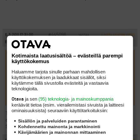
#445096
6.3.2011 17:31:00
VASTAA
ILMOITA ASIATON VIESTI
Ballmarker
Kotimaista laatusisältöä – evästeillä parempi
0,007 kirjoitti:
(6.3.2011 14:49:55)
käyttökokemus
Oleellinen kysymys on, mitä osakkeeseen sisältyvään
pelioikeuteen ylipäätään sisältyy? Ainakin oikeus pelata
Haluamme tarjota sinulle parhaan mahdollisen
kentällä ja harjoitella harjoitusalueilla, mutta onko
käyttökokemuksen ja laadukkaat sisällöt, siksi
välttämätöntä, että peliajan varaukseen liittyvät käytännöt
käytämme tällä sivustolla evästeitä ja vastaavia
ovat osakkeeseen lain tarkoittamalla liittyviä oikeuksia
teknologioita.
ollenkaan. Jään mielenkiinnolla odottamaan asiantuntevia
kommentteja.
ja sen
(95) teknologia- ja mainoskumppania
Otava
keräävät tietoa (esim. vierailemis­tasi sivuista ja laitteesi
ominaisuuk­sista) seuraaviin käyttötarkoituksiin:
Tämä on juuri se olennaisin kysymys, johon keneltäkään ei vielä
ole tullut yksiselitteistä, selkeää ja juridisesti validia vastausta.
Sisällön ja palveluiden parantaminen
Kohdennettu mainonta ja markkinointi
Sitä odottelen edelleenkin mm. Hörhöltä.
Kävijämäärien ja mainonnan mittaaminen