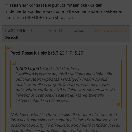
Missään lainkohdassa ei puhuta mitään osakkaiden
yhdenvertaisuudesta vaan siitä, että samanlaisten osakkeiden
tuottamat OIKEUDET ovat yhtäläiset.
#445103
6.3.2011 19:51:00
VASTAA
ILMOITA ASIATON VIESTI
Senigolf
Putti-Possu kirjoitti:
(6.3.2011 17:13:23)
0,007 kirjoitti:
(6.3.2011 14:49:55)
Oleellinen kysymys on, mitä osakkeeseen sisältyvään
pelioikeuteen ylipäätään sisältyy? Ainakin oikeus
pelata kentällä ja harjoitella harjoitusalueilla, mutta
onko välttämätöntä, että peliajan varaukseen liittyvät
käytännöt ovat osakkeeseen lain tarkoittamalla
liittyviä oikeuksia ollenkaan.
Nähdäkseni kaikki yhtiön osakkaille tarjoamat etuisuudet,
joita ei ole samalla tavoin saatavilla kenelle tahansa, ovat
osakkeeseen liittyviä oikeuksia. Kun näistä tehdään jossain
hallintoelimissä päätöksiä, niin näiden etujen on