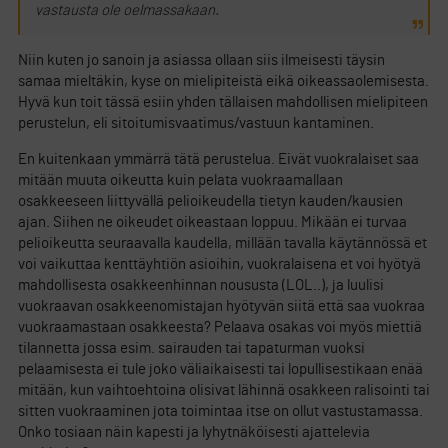
vastausta ole oelmassakaan.
Niin kuten jo sanoin ja asiassa ollaan siis ilmeisesti täysin
samaa mieltäkin, kyse on mielipiteistä eikä oikeassaolemisesta.
Hyvä kun toit tässä esiin yhden tällaisen mahdollisen mielipiteen
perustelun, eli sitoitumisvaatimus/vastuun kantaminen.
En kuitenkaan ymmärrä tätä perustelua. Eivät vuokralaiset saa
mitään muuta oikeutta kuin pelata vuokraamallaan
osakkeeseen liittyvällä pelioikeudella tietyn kauden/kausien
ajan. Siihen ne oikeudet oikeastaan loppuu. Mikään ei turvaa
pelioikeutta seuraavalla kaudella, millään tavalla käytännössä et
voi vaikuttaa kenttäyhtiön asioihin, vuokralaisena et voi hyötyä
mahdollisesta osakkeenhinnan noususta (LOL..), ja luulisi
vuokraavan osakkeenomistajan hyötyvän siitä että saa vuokraa
vuokraamastaan osakkeesta? Pelaava osakas voi myös miettiä
tilannetta jossa esim. sairauden tai tapaturman vuoksi
pelaamisesta ei tule joko väliaikaisesti tai lopullisestikaan enää
mitään, kun vaihtoehtoina olisivat lähinnä osakkeen ralisointi tai
sitten vuokraaminen jota toimintaa itse on ollut vastustamassa.
Onko tosiaan näin kapesti ja lyhytnäköisesti ajattelevia