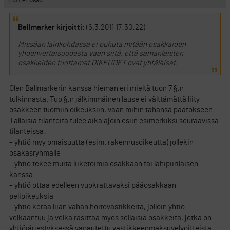
Putti-Possu
Ballmarker kirjoitti:
(6.3.2011 17:50:22)
Missään lainkohdassa ei puhuta mitään osakkaiden
yhdenvertaisuudesta vaan siitä, että samanlaisten
osakkeiden tuottamat OIKEUDET ovat yhtäläiset.
Olen Ballmarkerin kanssa hieman eri mieltä tuon 7 §:n
tulkinnasta. Tuo §:n jälkimmäinen lause ei välttämättä liity
osakkeen tuomiin oikeuksiin, vaan mihin tahansa päätökseen.
Tällaisia tilanteita tulee aika ajoin esiin esimerkiksi seuraavissa
tilanteissa:
– yhtiö myy omaisuutta (esim. rakennusoikeutta) jollekin
osakasryhmälle
– yhtiö tekee muita liiketoimia osakkaan tai lähipiiriläisen
kanssa
– yhtiö ottaa edelleen vuokrattavaksi pääosakkaan
pelioikeuksia
– yhtiö kerää liian vähän hoitovastikkeita, jolloin yhtiö
velkaantuu ja velka rasittaa myös sellaisia osakkeita, jotka on
yhtiöjärjestyksessä vapautettu vastikkeenmaksuvelvoitteista