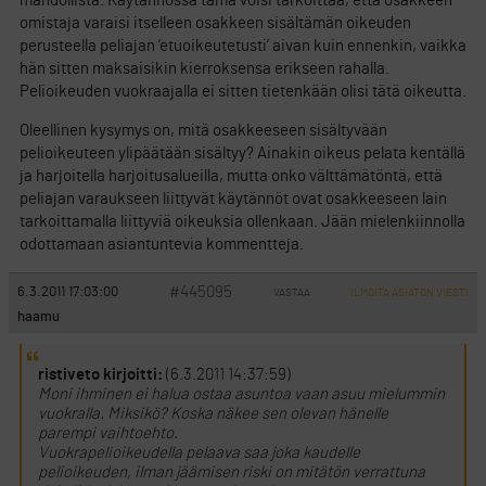
mahdollista. Käytännössä tämä voisi tarkoittaa, että osakkeen
omistaja varaisi itselleen osakkeen sisältämän oikeuden
perusteella peliajan ’etuoikeutetusti’ aivan kuin ennenkin, vaikka
hän sitten maksaisikin kierroksensa erikseen rahalla.
Pelioikeuden vuokraajalla ei sitten tietenkään olisi tätä oikeutta.
Oleellinen kysymys on, mitä osakkeeseen sisältyvään
pelioikeuteen ylipäätään sisältyy? Ainakin oikeus pelata kentällä
ja harjoitella harjoitusalueilla, mutta onko välttämätöntä, että
peliajan varaukseen liittyvät käytännöt ovat osakkeeseen lain
tarkoittamalla liittyviä oikeuksia ollenkaan. Jään mielenkiinnolla
odottamaan asiantuntevia kommentteja.
#445095
6.3.2011 17:03:00
VASTAA
ILMOITA ASIATON VIESTI
haamu
ristiveto kirjoitti:
(6.3.2011 14:37:59)
Moni ihminen ei halua ostaa asuntoa vaan asuu mielummin
vuokralla. Miksikö? Koska näkee sen olevan hänelle
parempi vaihtoehto.
Vuokrapelioikeudella pelaava saa joka kaudelle
pelioikeuden, ilman jäämisen riski on mitätön verrattuna