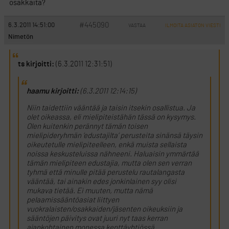
osakkaita?
#445090
6.3.2011 14:51:00
VASTAA
ILMOITA ASIATON VIESTI
Nimetön
ts kirjoitti:
(6.3.2011 12:31:51)
haamu kirjoitti:
(6.3.2011 12:14:15)
Niin taidettiin vääntää ja taisin itsekin osallistua. Ja
olet oikeassa, eli mielipiteistähän tässä on kysymys.
Olen kuitenkin perännyt tämän toisen
mielipideryhmän ’edustajilta’ perusteita sinänsä täysin
oikeutetulle mielipiteelleen, enkä muista sellaista
noissa keskusteluissa nähneeni. Haluaisin ymmärtää
tämän mielipiteen edustajia, mutta olen sen verran
tyhmä että minulle pitää perustelu rautalangasta
vääntää, tai ainakin edes jonkinlainen syy olisi
mukava tietää. Ei muuten, mutta nämä
pelaamissääntöasiat liittyen
vuokralaisten/osakkaiden/jäsenten oikeuksiin ja
sääntöjen päivitys ovat juuri nyt taas kerran
ajankohtainen monessa kenttäyhtiössä.