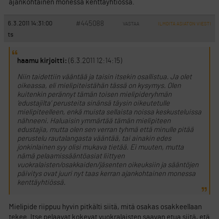
ajankohtainen monessa kenttäyhtiössä.
#445088
6.3.2011 14:31:00
VASTAA
ILMOITA ASIATON VIESTI
ts
haamu kirjoitti:
(6.3.2011 12:14:15)
Niin taidettiin vääntää ja taisin itsekin osallistua. Ja olet
oikeassa, eli mielipiteistähän tässä on kysymys. Olen
kuitenkin perännyt tämän toisen mielipideryhmän
’edustajilta’ perusteita sinänsä täysin oikeutetulle
mielipiteelleen, enkä muista sellaista noissa keskusteluissa
nähneeni. Haluaisin ymmärtää tämän mielipiteen
edustajia, mutta olen sen verran tyhmä että minulle pitää
perustelu rautalangasta vääntää, tai ainakin edes
jonkinlainen syy olisi mukava tietää. Ei muuten, mutta
nämä pelaamissääntöasiat liittyen
vuokralaisten/osakkaiden/jäsenten oikeuksiin ja sääntöjen
päivitys ovat juuri nyt taas kerran ajankohtainen monessa
kenttäyhtiössä.
Mielipide riippuu hyvin pitkälti siitä, mitä osakas osakkeellaan
tekee. Itse pelaavat kokevat vuokralaisten saavan etua siitä, etä