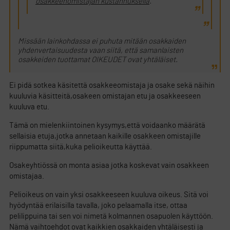
osakkeenomistajan kustannuksella
.
Missään lainkohdassa ei puhuta mitään osakkaiden
yhdenvertaisuudesta vaan siitä, että samanlaisten
osakkeiden tuottamat OIKEUDET ovat yhtäläiset.
Ei pidä sotkea käsitettä osakkeeomistaja ja osake sekä näihin
kuuluvia käsitteitä,osakeen omistajan etu ja osakkeeseen
kuuluva etu.
Tämä on mielenkiintoinen kysymys,että voidaanko määrätä
sellaisia etuja,jotka annetaan kaikille osakkeen omistajille
riippumatta siitä,kuka pelioikeutta käyttää.
Osakeyhtiössä on monta asiaa jotka koskevat vain osakkeen
omistajaa.
Pelioikeus on vain yksi osakkeeseen kuuluva oikeus. Sitä voi
hyödyntää erilaisilla tavalla, joko pelaamalla itse, ottaa
pelilippuina tai sen voi nimetä kolmannen osapuolen käyttöön.
Nämä vaihtoehdot ovat kaikkien osakkaiden yhtäläisesti ja