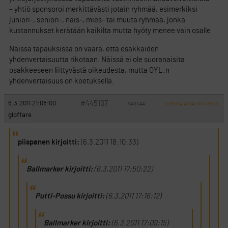
– yhtiö sponsoroi merkittävästi jotain ryhmää, esimerkiksi
juniori-, seniori-, nais-, mies- tai muuta ryhmää, jonka
kustannukset kerätään kaikilta mutta hyöty menee vain osalle
Näissä tapauksissa on vaara, että osakkaiden
yhdenvertaisuutta rikotaan. Näissä ei ole suoranaisita
osakkeeseen liittyvästä oikeudesta, mutta OYL:n
yhdenvertaisuus on koetuksella.
#445107
6.3.2011 21:08:00
VASTAA
ILMOITA ASIATON VIESTI
gloffare
piispanen kirjoitti:
(6.3.2011 18:10:33)
Ballmarker kirjoitti:
(6.3.2011 17:50:22)
Putti-Possu kirjoitti:
(6.3.2011 17:16:12)
Ballmarker kirjoitti:
(6.3.2011 17:09:15)