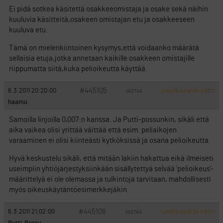
Ei pidä sotkea käsitettä osakkeeomistaja ja osake sekä näihin
kuuluvia käsitteitä,osakeen omistajan etu ja osakkeeseen
kuuluva etu.
Tämä on mielenkiintoinen kysymys,että voidaanko määrätä
sellaisia etuja,jotka annetaan kaikille osakkeen omistajille
riippumatta siitä,kuka pelioikeutta käyttää.
#445105
6.3.2011 20:20:00
VASTAA
ILMOITA ASIATON VIESTI
haamu
Samoilla linjoilla 0,007:n kanssa. Ja Putti-possunkin, sikäli että
aika vaikea olisi yrittää väittää että esim. peliaikojen
varaaminen ei olisi kiinteästi kytköksissä ja osana pelioikeutta.
Hyvä keskustelu sikäli, että mitään lakiin hakattua eikä ilmeiseti
useimpiin yhtiöjärjestyksiinkään sisällytettyä selvää ’pelioikeus’-
määrittelyä ei ole olemassa ja tulkintoja tarvitaan, mahdollisesti
myös oikeuskäytäntöesimerkkejäkin.
#445106
6.3.2011 21:02:00
VASTAA
ILMOITA ASIATON VIESTI