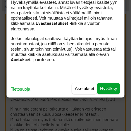
#445097
6.3.2011 18:23:00
VASTAA
ILMOITA ASIATON VIESTI
Hyväksymällä evästeet, annat luvan tietojesi käsittelyyn
näihin käyttötarkoituksiin. Mikäli et hyväksy evästeitä,
Nimetön
osa palveluista tai sisällöistä ei välttämättä toimi
optimaalisesti. Voit muuttaa valintojasi milloin tahansa
Ballmarker kirjoitti:
(6.3.2011 15:31:48)
klikkaamalla
-linkkiä sivuston
Evästeasetukset
alareunassa.
Jotkin teknologiat saattavat käyttää tietojasi myös ilman
0,007 kirjoitti:
(6.3.2011 14:49:55)
suostumustasi, jos niillä on siihen oikeutettu peruste
Oleellinen kysymys on, mitä osakkeeseen sisältyvään
(esim. sivun tekninen toimivuus). Voit vastustaa tätä tai
pelioikeuteen ylipäätään sisältyy? Ainakin oikeus
muuttaa kaikkia asetuksiasi valitsemalla alla olevan
pelata kentällä ja harjoitella harjoitusalueilla, mutta
-painikkeen.
onko välttämätöntä, että peliajan varaukseen liittyvät
Asetukset
käytännöt ovat osakkeeseen lain tarkoittamalla
liittyviä oikeuksia ollenkaan. Jään mielenkiinnolla
odottamaan asiantuntevia kommentteja.
Asetukset
Hyväksy
Tietosuoja
Tämä on juuri se olennaisin kysymys, johon keneltäkään ei
vielä ole tullut yksiselitteistä, selkeää ja juridisesti validia
vastausta. Sitä odottelen edelleenkin mm. Hörhöltä.
[/QU
Minun mielestäni pelioikeutta ei kukaan voi erkseen
omistaa,vaan se kuuluu osakkeeseen kiinteästi.
Minä haluaisin myös tietää,mikä on oikeudellinen periaate
osakkeiden erilaiselle kohtelulle.
Mikä on se osakeyhtiön lakipykälä,joka sallii osakkeiden