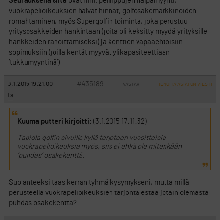
Seurauksena siitä
ovat mm. pelilippujen halpamyynti,
vuokrapelioikeuksien halvat hinnat, golfosakemarkkinoiden
romahtaminen, myös Supergolfin toiminta, joka perustuu
yritysosakkeiden hankintaan (joita oli keksitty myydä yrityksille
hankkeiden rahoittamiseksi) ja kenttien vapaaehtoisiin
sopimuksiin (joilla kentät myyvät ylikapasiteettiaan
’tukkumyyntinä’)
#435189
3.1.2015 19:21:00
VASTAA
ILMOITA ASIATON VIESTI
ts
Kuuma putteri kirjoitti:
(3.1.2015 17:11:32)
Tapiola golfin sivuilla kyllä tarjotaan vuosittaisia
vuokrapelioikeuksia myös, siis ei ehkä ole mitenkään
’puhdas’ osakekenttä.
Suo anteeksi taas kerran tyhmä kysymykseni, mutta millä
perusteella vuokrapelioikeuksien tarjonta estää jotain olemasta
puhdas osakekenttä?