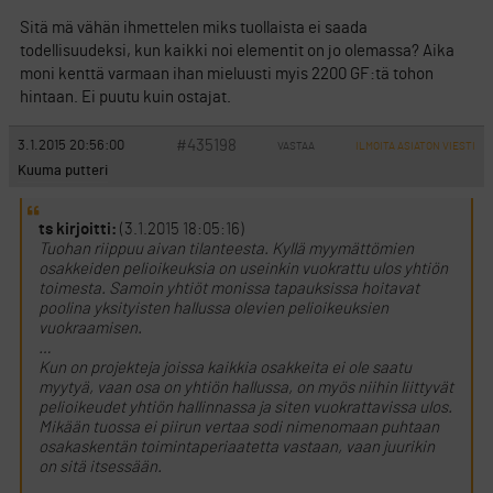
Sitä mä vähän ihmettelen miks tuollaista ei saada
todellisuudeksi, kun kaikki noi elementit on jo olemassa? Aika
moni kenttä varmaan ihan mieluusti myis 2200 GF:tä tohon
hintaan. Ei puutu kuin ostajat.
#435198
3.1.2015 20:56:00
VASTAA
ILMOITA ASIATON VIESTI
Kuuma putteri
ts kirjoitti:
(3.1.2015 18:05:16)
Tuohan riippuu aivan tilanteesta. Kyllä myymättömien
osakkeiden pelioikeuksia on useinkin vuokrattu ulos yhtiön
toimesta. Samoin yhtiöt monissa tapauksissa hoitavat
poolina yksityisten hallussa olevien pelioikeuksien
vuokraamisen.
…
Kun on projekteja joissa kaikkia osakkeita ei ole saatu
myytyä, vaan osa on yhtiön hallussa, on myös niihin liittyvät
pelioikeudet yhtiön hallinnassa ja siten vuokrattavissa ulos.
Mikään tuossa ei piirun vertaa sodi nimenomaan puhtaan
osakaskentän toimintaperiaatetta vastaan, vaan juurikin
on sitä itsessään.