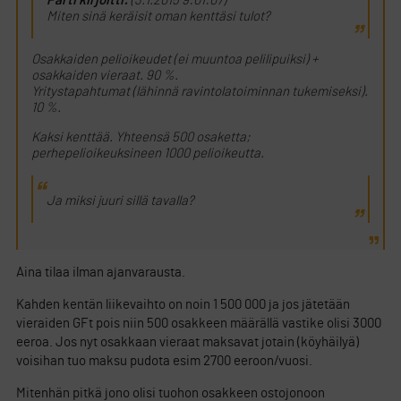
Parti kirjoitti:
(3.1.2015 9:01:07)
Miten sinä keräisit oman kenttäsi tulot?
Osakkaiden pelioikeudet (ei muuntoa pelilipuiksi) +
osakkaiden vieraat. 90 %.
Yritystapahtumat (lähinnä ravintolatoiminnan tukemiseksi).
10 %.
Kaksi kenttää. Yhteensä 500 osaketta;
perhepelioikeuksineen 1000 pelioikeutta.
Ja miksi juuri sillä tavalla?
Aina tilaa ilman ajanvarausta.
Kahden kentän liikevaihto on noin 1 500 000 ja jos jätetään
vieraiden GFt pois niin 500 osakkeen määrällä vastike olisi 3000
eeroa. Jos nyt osakkaan vieraat maksavat jotain (köyhäilyä)
voisihan tuo maksu pudota esim 2700 eeroon/vuosi.
Mitenhän pitkä jono olisi tuohon osakkeen ostojonoon