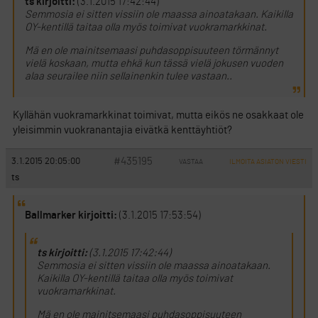
ts kirjoitti:
(3.1.2015 17:42:44)
Semmosia ei sitten vissiin ole maassa ainoatakaan. Kaikilla
OY-kentillä taitaa olla myös toimivat vuokramarkkinat.
Mä en ole mainitsemaasi puhdasoppisuuteen törmännyt
vielä koskaan, mutta ehkä kun tässä vielä jokusen vuoden
alaa seurailee niin sellainenkin tulee vastaan..
Kyllähän vuokramarkkinat toimivat, mutta eikös ne osakkaat ole
yleisimmin vuokranantajia eivätkä kenttäyhtiöt?
#435195
3.1.2015 20:05:00
VASTAA
ILMOITA ASIATON VIESTI
ts
Ballmarker kirjoitti:
(3.1.2015 17:53:54)
ts kirjoitti:
(3.1.2015 17:42:44)
Semmosia ei sitten vissiin ole maassa ainoatakaan.
Kaikilla OY-kentillä taitaa olla myös toimivat
vuokramarkkinat.
Mä en ole mainitsemaasi puhdasoppisuuteen