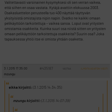
Valitettavasti varsinainen kysymyksesi oli sen verran vaikea,
että siihen en osaa vastata. Kytäjä avattiin elokuussa 2003.
Osakasluettelon perusteella tuo 400 näyttää täyttyvän
yksityisistä omistajista nipin napin. Ovatko ne kaikki omaan
pelikäyttöön tarkoitettuja – vaikea sanoa. Loput ovat yritysten
omistamia osakkeita. Kuinka suuri osa niistä sitten on yritysten
omaan pelikäyttöön tarkoitettuja osakkeita? Suurin osa? Joka
tapauksessa yhtiö itse ei omista yhtään osaketta.
#435187
3.1.2015 17:35:00
VASTAA
ILMOITA ASIATON VIESTI
mzungu
eikka kirjoitti:
(3.1.2015 14:34:35)
mzungu kirjoitti:
(3.1.2015 14:07:39)