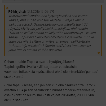
PG kirjoitti:
(3.1.2015 15:07:37)
Valitettavasti varsinainen kysymyksesi oli sen verran
vaikea, että siihen en osaa vastata. Kytäjä avattiin
elokuussa 2003. Osakasluettelon perusteella tuo 400
näyttää täyttyvän yksityisistä omistajista nipin napin.
Ovatko ne kaikki omaan pelikäyttöön tarkoitettuja – vaikea
sanoa. Loput ovat yritysten omistamia osakkeita. Kuinka
suuri osa niistä sitten on yritysten omaan pelikäyttöön
tarkoitettuja osakkeita? Suurin osa? Joka tapauksessa
yhtiö itse ei omista yhtään osaketta.
Onhan ainakin Tapiola avattu Kytäjän jälkeen?
Tapiola golfin sivuilla kyllä tarjotaan vuosittaisia
vuokrapelioikeuksia myös, siis ei ehkä ole mitenkään ’puhdas’
osakekenttä.
Joka tapauksessa, sen jälkeen kun eka osakekenttä Sarfvik
avattiin 1984 ja sen osakkeiden hinnat ampaisivat taivaisiin,
osakekenttien buumi kai kesti vajaat 20 vuotta, 2000-luvun
alkuun saakka?