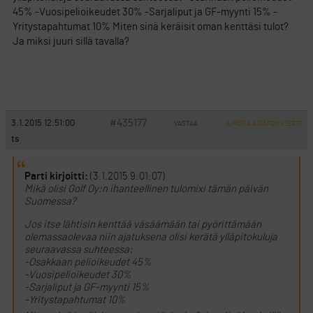
45% -Vuosipelioikeudet 30% -Sarjaliput ja GF-myynti 15% -
Yritystapahtumat 10% Miten sinä keräisit oman kenttäsi tulot?
Ja miksi juuri sillä tavalla?
#435177
3.1.2015 12:51:00
VASTAA
ILMOITA ASIATON VIESTI
ts
Parti kirjoitti:
(3.1.2015 9:01:07)
Mikä olisi Golf Oy:n ihanteellinen tulomixi tämän päivän
Suomessa?
Jos itse lähtisin kenttää väsäämään tai pyörittämään
olemassaolevaa niin ajatuksena olisi kerätä ylläpitokuluja
seuraavassa suhteessa:
-Osakkaan pelioikeudet 45%
-Vuosipelioikeudet 30%
-Sarjaliput ja GF-myynti 15%
-Yritystapahtumat 10%