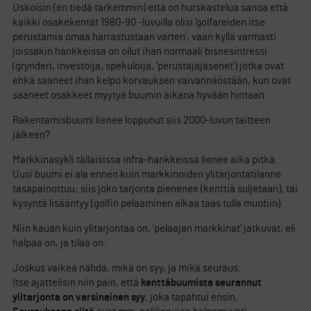
Uskoisin (en tiedä tarkemmin) että on hurskastelua sanoa että
kaikki osakekentät 1980-90 -luvuilla olisi ’golfareiden itse
perustamia omaa harrastustaan varten’, vaan kyllä varmasti
joissakin hankkeissa on ollut ihan normaali bisnesintressi
(grynderi, investoija, spekuloija, ’perustajajäsenet’) jotka ovat
ehkä saaneet ihan kelpo korvauksen vaivannäöstään, kun ovat
saaneet osakkeet myytyä buumin aikana hyvään hintaan.
Rakentamisbuumi lienee loppunut siis 2000-luvun taitteen
jälkeen?
Markkinasykli tällaisissa infra-hankkeissa lienee aika pitkä.
Uusi buumi ei ala ennen kuin markkinoiden ylitarjontatilanne
tasapainottuu; siis joko tarjonta pienenee (kenttiä suljetaan), tai
kysyntä lisääntyy (golfin pelaaminen alkaa taas tulla muotiin).
Niin kauan kuin ylitarjontaa on, ’pelaajan markkinat’ jatkuvat, eli
halpaa on, ja tilaa on.
Joskus vaikea nähdä, mikä on syy, ja mikä seuraus.
Itse ajattelisin niin päin, että
kenttäbuumista seurannut
ylitarjonta on varsinainen syy
, joka tapahtui ensin.