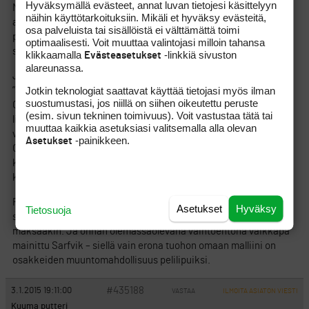
Hyväksymällä evästeet, annat luvan tietojesi käsittelyyn
Mitenhän pitkä jono olisi tuohon osakkeen ostojonoon
näihin käyttötarkoituksiin. Mikäli et hyväksy evästeitä,
avajaispäivänä. Vertailun vuoksi Sarfikissa maksaa osakkeen
osa palveluista tai sisällöistä ei välttämättä toimi
pelioikeudet (osakkeenomistajat+puolisi+2 junioria) tuota
optimaalisesti. Voit muuttaa valintojasi milloin tahansa
samaa luokkaa.
klikkaamalla
-linkkiä sivuston
Evästeasetukset
alareunassa.
Jonon pituudesta en tiedä, mutta 500 merkitsijäähän tuohon
Jotkin teknologiat saattavat käyttää tietojasi myös ilman
”antiini” tarvittaisiin.
suostumustasi, jos niillä on siihen oikeutettu peruste
Omassa kalkyylissani hinnoittelin myös nuo osakkeisiin
(esim. sivun tekninen toimivuus). Voit vastustaa tätä tai
liitettävät perhepelioikeudet ja päädyin luokkaa alta 2000 €
muuttaa kaikkia asetuksiasi valitsemalla alla olevan
vuosivastikkeeseen/pelioikeus.
-painikkeen.
Asetukset
Onko se sitten kallista vai ei – peliväljyydestä ja pallorännistä
kahdelle kentälle? Elämä on, sanotaan, mutta ei kai tuo
kalliimpaa ole kuin vaikkapa omistusauton ylläpitäminen.
Ps. Enkä tuota ehkä niin vakavissani esittänytkään; kunhan olin
Asetukset
Hyväksy
Tietosuoja
sitä mieltä, että hyvästä ja omaan pirtaan sopivasta voi hieman
maksaakin. Ja onhan olemassaolevana vaihtoehtona vaikkapa
mainittu Sarfvik – siellä vain erona tuohon omaan malliini on
osakkeiden muuntomahdollisuus pelilipuiksi.
#435188
3.1.2015 19:11:00
VASTAA
ILMOITA ASIATON VIESTI
Kuuma putteri