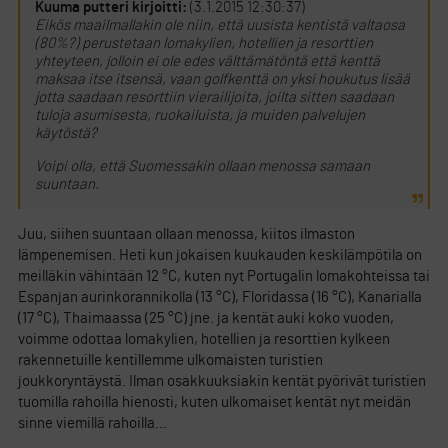
Kuuma putteri kirjoitti:
(3.1.2015 12:30:37)
Eikös maailmallakin ole niin, että uusista kentistä valtaosa
(80%?) perustetaan lomakylien, hotellien ja resorttien
yhteyteen, jolloin ei ole edes välttämätöntä että kenttä
maksaa itse itsensä, vaan golfkenttä on yksi houkutus lisää
jotta saadaan resorttiin vierailijoita, joilta sitten saadaan
tuloja asumisesta, ruokailuista, ja muiden palvelujen
käytöstä?
Voipi olla, että Suomessakin ollaan menossa samaan
suuntaan.
Juu, siihen suuntaan ollaan menossa, kiitos ilmaston
lämpenemisen. Heti kun jokaisen kuukauden keskilämpötila on
meilläkin vähintään 12 °C, kuten nyt Portugalin lomakohteissa tai
Espanjan aurinkorannikolla (13 °C), Floridassa (16 °C), Kanarialla
(17 °C), Thaimaassa (25 °C) jne. ja kentät auki koko vuoden,
voimme odottaa lomakylien, hotellien ja resorttien kylkeen
rakennetuille kentillemme ulkomaisten turistien
joukkoryntäystä. Ilman osakkuuksiakin kentät pyörivät turistien
tuomilla rahoilla hienosti, kuten ulkomaiset kentät nyt meidän
sinne viemillä rahoilla…