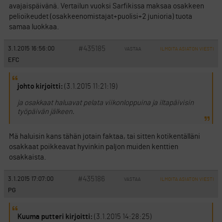
avajaispäivänä. Vertailun vuoksi Sarfikissa maksaa osakkeen
pelioikeudet (osakkeenomistajat+puolisi+2 junioria) tuota
samaa luokkaa.
#435185
3.1.2015 16:56:00
VASTAA
ILMOITA ASIATON VIESTI
EFC
johto kirjoitti:
(3.1.2015 11:21:19)
ja osakkaat haluavat pelata viikonloppuina ja iltapäivisin
työpäivän jälkeen.
Mä haluisin kans tähän jotain faktaa, tai sitten kotikentälläni
osakkaat poikkeavat hyvinkin paljon muiden kenttien
osakkaista.
#435186
3.1.2015 17:07:00
VASTAA
ILMOITA ASIATON VIESTI
PG
Kuuma putteri kirjoitti:
(3.1.2015 14:28:25)