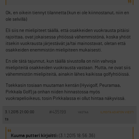
Ok, en oikein tiennyt tilannetta (kun ei ole kiinnostanut, niin en
ole selvillä)
Eli siis ne mielipiteet täällä, että osakkeiden vuokrausta pitäisi
rajoittaa, ovat jokaisessa yhtiössä vähemmistönä, koska yhtiöt
itsekin vuokrausta järjestävät ja/tai mainostavat, oletan että
osakkeiden enemmistön mielipiteen mukaisesti.
En ole tätä tajunnut, kun täällä sivustolla on niin vahvoja
mielipiteitä osakkeiden vuokrausta vastaan. Mutta, ne ovat siis
vähemmistön mielipiteitä, ainakin lähes kaikissa golfyhtiöissä.
Tsekkasin tosiaan muutaman kentän (Hyvigolf, Peuramaa,
Pirkkala Golf) ja onhan niiden hinnastossa myös
vuokrapelioikeus, tosin Pirkkalassa ei ollut hintaa näkyvissä.
#435199
3.1.2015 21:00:00
VASTAA
ILMOITA ASIATON VIESTI
ts
Kuuma putteri kirjoitti:
(3.1.2015 18:56:36)