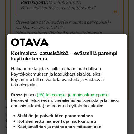
Parti kirjoitti:
(3.1.2015 9:01:07)
Miten sinä keräisit oman kenttäsi tulot?
Osakkaiden pelioikeudet (ei muuntoa pelilipuiksi) +
osakkaiden vieraat. 90 %.
Yritystapahtumat (lähinnä ravintolatoiminnan
tukemiseksi). 10 %.
Kaksi kenttää. Yhteensä 500 osaketta;
Kotimaista laatusisältöä – evästeillä parempi
perhepelioikeuksineen 1000 pelioikeutta.
käyttökokemus
Haluamme tarjota sinulle parhaan mahdollisen
Ja miksi juuri sillä tavalla?
käyttökokemuksen ja laadukkaat sisällöt, siksi
käytämme tällä sivustolla evästeitä ja vastaavia
teknologioita.
Aina tilaa ilman ajanvarausta.
ja sen
(95) teknologia- ja mainoskumppania
Otava
keräävät tietoa (esim. vierailemis­tasi sivuista ja laitteesi
ominaisuuk­sista) seuraaviin käyttötarkoituksiin:
Kahden kentän liikevaihto on noin 1 500 000 ja jos jätetään
vieraiden GFt pois niin 500 osakkeen määrällä vastike olisi 3000
Sisällön ja palveluiden parantaminen
eeroa. Jos nyt osakkaan vieraat maksavat jotain (köyhäilyä)
Kohdennettu mainonta ja markkinointi
Kävijämäärien ja mainonnan mittaaminen
voisihan tuo maksu pudota esim 2700 eeroon/vuosi.