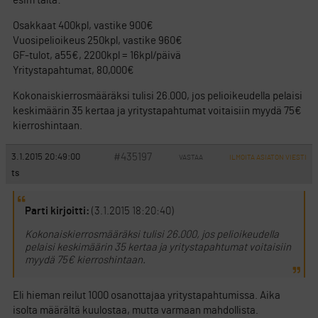
esim tältä:
Osakkaat 400kpl, vastike 900€
Vuosipelioikeus 250kpl, vastike 960€
GF-tulot, a55€, 2200kpl = 16kpl/päivä
Yritystapahtumat, 80,000€
Kokonaiskierrosmääräksi tulisi 26.000, jos pelioikeudella pelaisi
keskimäärin 35 kertaa ja yritystapahtumat voitaisiin myydä 75€
kierroshintaan.
#435197
3.1.2015 20:49:00
VASTAA
ILMOITA ASIATON VIESTI
ts
Parti kirjoitti:
(3.1.2015 18:20:40)
Kokonaiskierrosmääräksi tulisi 26.000, jos pelioikeudella
pelaisi keskimäärin 35 kertaa ja yritystapahtumat voitaisiin
myydä 75€ kierroshintaan.
Eli hieman reilut 1000 osanottajaa yritystapahtumissa. Aika
isolta määrältä kuulostaa, mutta varmaan mahdollista.