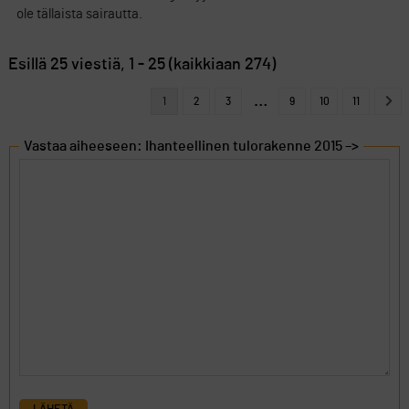
ole tällaista sairautta.
Esillä 25 viestiä, 1 - 25 (kaikkiaan 274)
…
1
2
3
9
10
11
Vastaa aiheeseen: Ihanteellinen tulorakenne 2015 –>