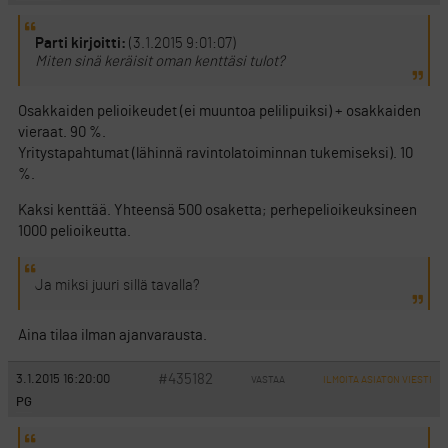
Parti kirjoitti:
(3.1.2015 9:01:07)
Miten sinä keräisit oman kenttäsi tulot?
Osakkaiden pelioikeudet (ei muuntoa pelilipuiksi) + osakkaiden
vieraat. 90 %.
Yritystapahtumat (lähinnä ravintolatoiminnan tukemiseksi). 10
%.
Kaksi kenttää. Yhteensä 500 osaketta; perhepelioikeuksineen
1000 pelioikeutta.
Ja miksi juuri sillä tavalla?
Aina tilaa ilman ajanvarausta.
#435182
3.1.2015 16:20:00
VASTAA
ILMOITA ASIATON VIESTI
PG