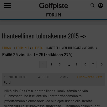
FORUM
Ihanteellinen tulorakenne 2015 –>
ETUSIVU
›
FOORUMIT
›
YLEISTÄ
›
IHANTEELLINEN TULORAKENNE 2015 –>
Esillä 25 viestiä, 1 - 25 (kaikkiaan 274)
…
1
2
3
9
10
11
#186581
3.1.2015 09:01:00
VASTAA
ILMOITA ASIATON VIESTI
Parti
Mikä olisi Golf Oy:n ihanteellinen tulomixi tämän päivän
Suomessa? Jos itse lähtisin kenttää väsäämään tai
pyörittämään olemassaolevaa niin ajatuksena olisi kerätä
ylläpitokuluja seuraavassa suhteessa: -Osakkaan pelioikeudet