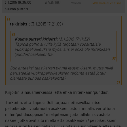
#435190
3.1.2015 19:35:00
VASTAA
ILMOITA ASIATON VIESTI
Kuuma putteri
ts kirjoitti:
(3.1.2015 17:21:09)
Kuuma putteri kirjoitti:
(3.1.2015 17:11:32)
Tapiola golfin sivuilla kyllä tarjotaan vuosittaisia
vuokrapelioikeuksia myös, siis ei ehkä ole mitenkään
’puhdas’ osakekenttä.
Suo anteeksi taas kerran tyhmä kysymykseni, mutta millä
perusteella vuokrapelioikeuksien tarjonta estää jotain
olemasta puhdas osakekenttä?
Kirjoitin lainausmerkeissä, että ’ehkä mitenkään ’puhdas”.
Tarkoitin, että Tapiola Golf tarjoaa nettisivullaan itse
pelioikeuden vuokrausta osakkeen oston rinnalla, verrattuna
niihin ’puhdasoppisiin’ mielipiteisiin joita tälläkin sivustolla
näkee, jotka ovat sitä mieltä että osakkeiden / pelioikeuksien
vuokraus on kaiken pahan syy, ja pitäisi suunnilleen kieltää lailla.