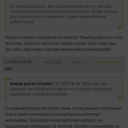
En ole tätä tajunnut, kun täällä sivustolla on niin vahvoja
mielipiteitä osakkeiden vuokrausta vastaan. Mutta, ne ovat
siis vähemmistön mielipiteitä, ainakin lähes kaikissa
golfyhtiöissä.
Missä tommosia mielipiteitä on esitetty? Mä aika paljon luen tätä
foorumia, eikä mun silmiin ole moista osunut. Ettet vaan taas
olis tehny ihan omaa tulkintaa vajavaisella ymmärryksellä?
#435200
3.1.2015 21:25:00
VASTAA
ILMOITA ASIATON VIESTI
4par
Kuuma putteri kirjoitti:
(3.1.2015 18:56:36)
En ole tätä
tajunnut, kun täällä sivustolla on niin vahvoja mielipiteitä
osakkeiden vuokrausta vastaan.
Ei vuokraamisessa ole mitään vikaa, mutta jokaisen vuokraajan
pitäisi saada hommasta hoitovastiketta suuremman
euromäärän. Sitävastoin minä tuomitsen peliliput; ne
raunioittavat tehokkaasti gf-myyntiä. Onneksi kotikentälläni ei