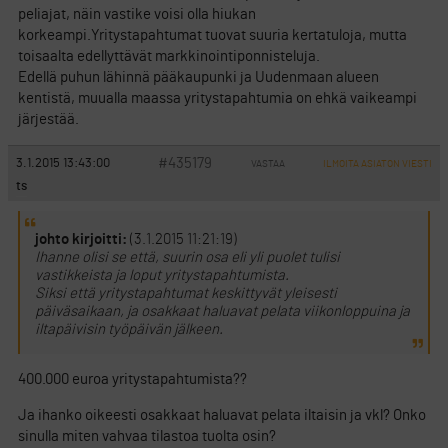
peliajat, näin vastike voisi olla hiukan
korkeampi.Yritystapahtumat tuovat suuria kertatuloja, mutta
toisaalta edellyttävät markkinointiponnisteluja.
Edellä puhun lähinnä pääkaupunki ja Uudenmaan alueen
kentistä, muualla maassa yritystapahtumia on ehkä vaikeampi
järjestää.
#435179
3.1.2015 13:43:00
VASTAA
ILMOITA ASIATON VIESTI
ts
johto kirjoitti:
(3.1.2015 11:21:19)
Ihanne olisi se että, suurin osa eli yli puolet tulisi
vastikkeista ja loput yritystapahtumista.
Siksi että yritystapahtumat keskittyvät yleisesti
päiväsaikaan, ja osakkaat haluavat pelata viikonloppuina ja
iltapäivisin työpäivän jälkeen.
400.000 euroa yritystapahtumista??
Ja ihanko oikeesti osakkaat haluavat pelata iltaisin ja vkl? Onko
sinulla miten vahvaa tilastoa tuolta osin?