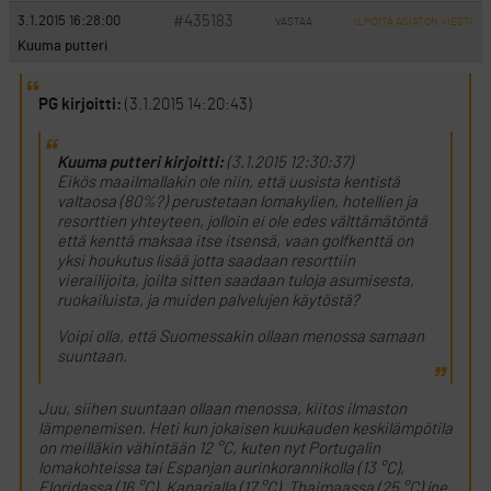
#435183
3.1.2015 16:28:00
VASTAA
ILMOITA ASIATON VIESTI
Kuuma putteri
PG kirjoitti:
(3.1.2015 14:20:43)
Kuuma putteri kirjoitti:
(3.1.2015 12:30:37)
Eikös maailmallakin ole niin, että uusista kentistä
valtaosa (80%?) perustetaan lomakylien, hotellien ja
resorttien yhteyteen, jolloin ei ole edes välttämätöntä
että kenttä maksaa itse itsensä, vaan golfkenttä on
yksi houkutus lisää jotta saadaan resorttiin
vierailijoita, joilta sitten saadaan tuloja asumisesta,
ruokailuista, ja muiden palvelujen käytöstä?
Voipi olla, että Suomessakin ollaan menossa samaan
suuntaan.
Juu, siihen suuntaan ollaan menossa, kiitos ilmaston
lämpenemisen. Heti kun jokaisen kuukauden keskilämpötila
on meilläkin vähintään 12 °C, kuten nyt Portugalin
lomakohteissa tai Espanjan aurinkorannikolla (13 °C),
Floridassa (16 °C), Kanarialla (17 °C), Thaimaassa (25 °C) jne.