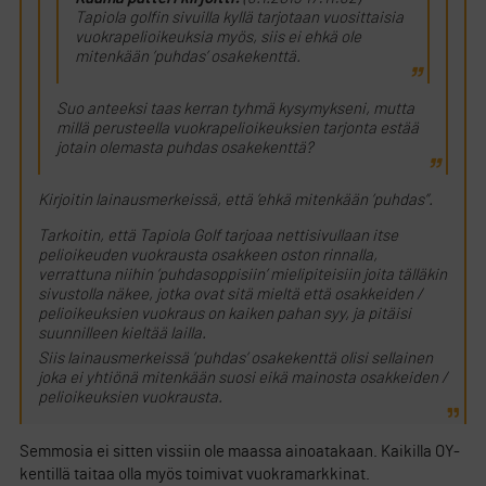
Tapiola golfin sivuilla kyllä tarjotaan vuosittaisia
vuokrapelioikeuksia myös, siis ei ehkä ole
mitenkään ’puhdas’ osakekenttä.
Suo anteeksi taas kerran tyhmä kysymykseni, mutta
millä perusteella vuokrapelioikeuksien tarjonta estää
jotain olemasta puhdas osakekenttä?
Kirjoitin lainausmerkeissä, että ’ehkä mitenkään ’puhdas”.
Tarkoitin, että Tapiola Golf tarjoaa nettisivullaan itse
pelioikeuden vuokrausta osakkeen oston rinnalla,
verrattuna niihin ’puhdasoppisiin’ mielipiteisiin joita tälläkin
sivustolla näkee, jotka ovat sitä mieltä että osakkeiden /
pelioikeuksien vuokraus on kaiken pahan syy, ja pitäisi
suunnilleen kieltää lailla.
Siis lainausmerkeissä ’puhdas’ osakekenttä olisi sellainen
joka ei yhtiönä mitenkään suosi eikä mainosta osakkeiden /
pelioikeuksien vuokrausta.
Semmosia ei sitten vissiin ole maassa ainoatakaan. Kaikilla OY-
kentillä taitaa olla myös toimivat vuokramarkkinat.