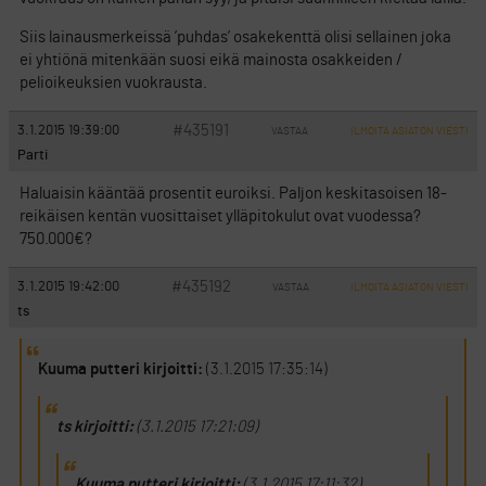
Siis lainausmerkeissä ’puhdas’ osakekenttä olisi sellainen joka
ei yhtiönä mitenkään suosi eikä mainosta osakkeiden /
pelioikeuksien vuokrausta.
#435191
3.1.2015 19:39:00
VASTAA
ILMOITA ASIATON VIESTI
Parti
Haluaisin kääntää prosentit euroiksi. Paljon keskitasoisen 18-
reikäisen kentän vuosittaiset ylläpitokulut ovat vuodessa?
750.000€?
#435192
3.1.2015 19:42:00
VASTAA
ILMOITA ASIATON VIESTI
ts
Kuuma putteri kirjoitti:
(3.1.2015 17:35:14)
ts kirjoitti:
(3.1.2015 17:21:09)
Kuuma putteri kirjoitti:
(3.1.2015 17:11:32)