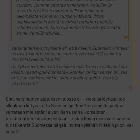
vuoden, voimme odottaa lomakylien, hotellien ja
resorttien kylkeen rakennetuille kentillemme
ulkomaisten turistien joukkoryntäystä. Ilman
osakkuuksiakin kentät pyörivät turistien tuomilla
rahoilla hienosti, kuten ulkomaiset kentät nyt meidän
sinne viemillä rahoilla…
Varsinainen kysymykseni oli, että milloin Suomeen viimeksi
on avattu kenttä johon on saatu myytyä yli 400 osaketta
itse pelaaville golfareille?
Ja kyllä kuvittelisin että vaikka meillä kausi ei olekaan kuin
kesän, resort-golf-bisnestä kuitenkin jonkun verran on, siis
että kun vuokraa mökin, siihen sisältyy golfia. Voin olla
väärässäkin?
Sori, varsinainen ajatukseni tuossa oli – viestiisi löyhästi jos
ollenkaan liittyen, että Suomen golfkenttien omistuspohjaa
verrataan mielestäni aivan liian usein ulkomaisten
turistikenttien omistuspohjaan. Tuskin kovin moni varsinainen
turistikenttä Suomessa pärjää, mutta kyllähän niitäkin jo on, vai
onko?