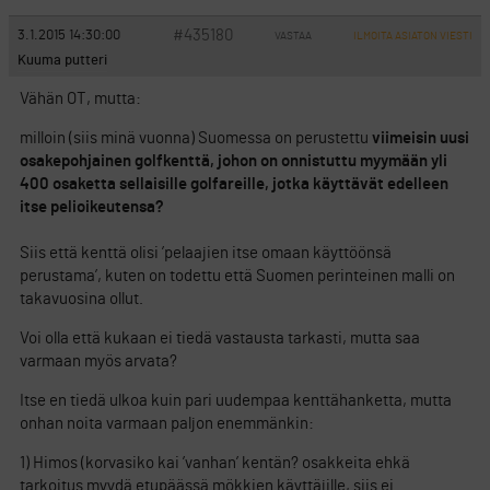
#435180
3.1.2015 14:30:00
VASTAA
ILMOITA ASIATON VIESTI
Kuuma putteri
Vähän OT, mutta:
milloin (siis minä vuonna) Suomessa on perustettu
viimeisin uusi
osakepohjainen golfkenttä, johon on onnistuttu myymään yli
400 osaketta sellaisille golfareille, jotka käyttävät edelleen
itse pelioikeutensa?
Siis että kenttä olisi ’pelaajien itse omaan käyttöönsä
perustama’, kuten on todettu että Suomen perinteinen malli on
takavuosina ollut.
Voi olla että kukaan ei tiedä vastausta tarkasti, mutta saa
varmaan myös arvata?
Itse en tiedä ulkoa kuin pari uudempaa kenttähanketta, mutta
onhan noita varmaan paljon enemmänkin:
1) Himos (korvasiko kai ’vanhan’ kentän? osakkeita ehkä
tarkoitus myydä etupäässä mökkien käyttäjille, siis ei