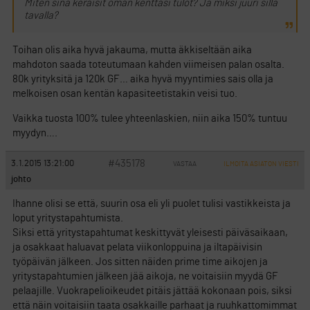
Miten sinä keräisit oman kenttäsi tulot? Ja miksi juuri sillä
tavalla?
Toihan olis aika hyvä jakauma, mutta äkkiseltään aika
mahdoton saada toteutumaan kahden viimeisen palan osalta.
80k yrityksitä ja 120k GF… aika hyvä myyntimies sais olla ja
melkoisen osan kentän kapasiteetistakin veisi tuo.
Vaikka tuosta 100% tulee yhteenlaskien, niin aika 150% tuntuu
myydyn….
#435178
3.1.2015 13:21:00
VASTAA
ILMOITA ASIATON VIESTI
johto
Ihanne olisi se että, suurin osa eli yli puolet tulisi vastikkeista ja
loput yritystapahtumista.
Siksi että yritystapahtumat keskittyvät yleisesti päiväsaikaan,
ja osakkaat haluavat pelata viikonloppuina ja iltapäivisin
työpäivän jälkeen. Jos sitten näiden prime time aikojen ja
yritystapahtumien jälkeen jää aikoja, ne voitaisiin myydä GF
pelaajille. Vuokrapelioikeudet pitäis jättää kokonaan pois, siksi
että näin voitaisiin taata osakkaille parhaat ja ruuhkattomimmat