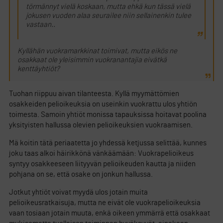
törmännyt vielä koskaan, mutta ehkä kun tässä vielä
jokusen vuoden alaa seurailee niin sellainenkin tulee
vastaan..
Kyllähän vuokramarkkinat toimivat, mutta eikös ne
osakkaat ole yleisimmin vuokranantajia eivätkä
kenttäyhtiöt?
Tuohan riippuu aivan tilanteesta. Kyllä myymättömien
osakkeiden pelioikeuksia on useinkin vuokrattu ulos yhtiön
toimesta. Samoin yhtiöt monissa tapauksissa hoitavat poolina
yksityisten hallussa olevien pelioikeuksien vuokraamisen.
Mä koitin tätä periaatetta jo yhdessä ketjussa selittää, kunnes
joku taas alkoi häirikkönä vänkäämään: Vuokrapelioikeus
syntyy osakkeeseen liityyvän pelioikeuden kautta ja niiden
pohjana on se, että osake on jonkun hallussa.
Jotkut yhtiöt voivat myydä ulos jotain muita
pelioikeusratkaisuja, mutta ne eivät ole vuokrapelioikeuksia
vaan tosiaan jotain muuta, enkä oikeen ymmärrä että osakkaat