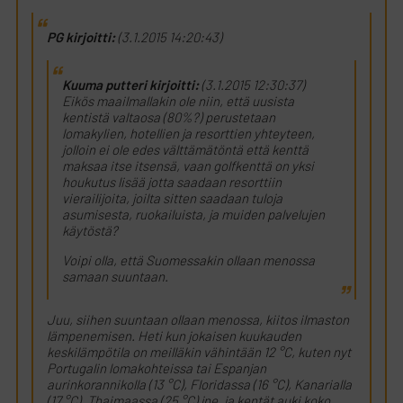
PG kirjoitti:
(3.1.2015 14:20:43)
Kuuma putteri kirjoitti:
(3.1.2015 12:30:37)
Eikös maailmallakin ole niin, että uusista
kentistä valtaosa (80%?) perustetaan
lomakylien, hotellien ja resorttien yhteyteen,
jolloin ei ole edes välttämätöntä että kenttä
maksaa itse itsensä, vaan golfkenttä on yksi
houkutus lisää jotta saadaan resorttiin
vierailijoita, joilta sitten saadaan tuloja
asumisesta, ruokailuista, ja muiden palvelujen
käytöstä?
Voipi olla, että Suomessakin ollaan menossa
samaan suuntaan.
Juu, siihen suuntaan ollaan menossa, kiitos ilmaston
lämpenemisen. Heti kun jokaisen kuukauden
keskilämpötila on meilläkin vähintään 12 °C, kuten nyt
Portugalin lomakohteissa tai Espanjan
aurinkorannikolla (13 °C), Floridassa (16 °C), Kanarialla
(17 °C), Thaimaassa (25 °C) jne. ja kentät auki koko