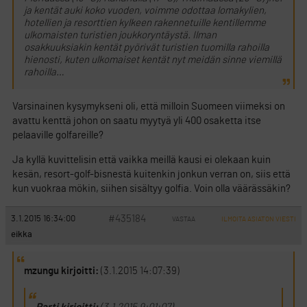
ja kentät auki koko vuoden, voimme odottaa lomakylien,
hotellien ja resorttien kylkeen rakennetuille kentillemme
ulkomaisten turistien joukkoryntäystä. Ilman
osakkuuksiakin kentät pyörivät turistien tuomilla rahoilla
hienosti, kuten ulkomaiset kentät nyt meidän sinne viemillä
rahoilla…
Varsinainen kysymykseni oli, että milloin Suomeen viimeksi on
avattu kenttä johon on saatu myytyä yli 400 osaketta itse
pelaaville golfareille?
Ja kyllä kuvittelisin että vaikka meillä kausi ei olekaan kuin
kesän, resort-golf-bisnestä kuitenkin jonkun verran on, siis että
kun vuokraa mökin, siihen sisältyy golfia. Voin olla väärässäkin?
#435184
3.1.2015 16:34:00
VASTAA
ILMOITA ASIATON VIESTI
eikka
mzungu kirjoitti:
(3.1.2015 14:07:39)