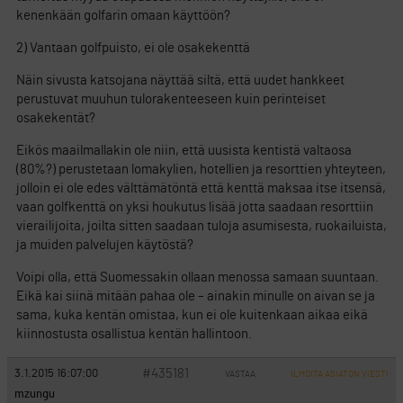
kenenkään golfarin omaan käyttöön?
2) Vantaan golfpuisto, ei ole osakekenttä
Näin sivusta katsojana näyttää siltä, että uudet hankkeet
perustuvat muuhun tulorakenteeseen kuin perinteiset
osakekentät?
Eikös maailmallakin ole niin, että uusista kentistä valtaosa
(80%?) perustetaan lomakylien, hotellien ja resorttien yhteyteen,
jolloin ei ole edes välttämätöntä että kenttä maksaa itse itsensä,
vaan golfkenttä on yksi houkutus lisää jotta saadaan resorttiin
vierailijoita, joilta sitten saadaan tuloja asumisesta, ruokailuista,
ja muiden palvelujen käytöstä?
Voipi olla, että Suomessakin ollaan menossa samaan suuntaan.
Eikä kai siinä mitään pahaa ole – ainakin minulle on aivan se ja
sama, kuka kentän omistaa, kun ei ole kuitenkaan aikaa eikä
kiinnostusta osallistua kentän hallintoon.
#435181
3.1.2015 16:07:00
VASTAA
ILMOITA ASIATON VIESTI
mzungu