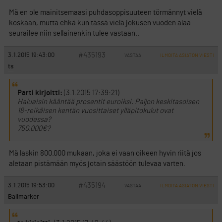
Mä en ole mainitsemaasi puhdasoppisuuteen törmännyt vielä
koskaan, mutta ehkä kun tässä vielä jokusen vuoden alaa
seurailee niin sellainenkin tulee vastaan..
#435193
3.1.2015 19:43:00
VASTAA
ILMOITA ASIATON VIESTI
ts
Parti kirjoitti:
(3.1.2015 17:39:21)
Haluaisin kääntää prosentit euroiksi. Paljon keskitasoisen
18-reikäisen kentän vuosittaiset ylläpitokulut ovat
vuodessa?
750.000€?
Mä laskin 800.000 mukaan, joka ei vaan oikeen hyvin riitä jos
aletaan pistämään myös jotain säästöön tulevaa varten.
#435194
3.1.2015 19:53:00
VASTAA
ILMOITA ASIATON VIESTI
Ballmarker