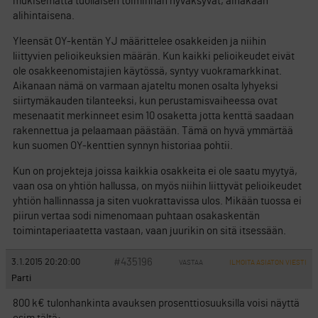
mukisematta tuollaisen toiminnan hyväksyvät, ainakaan
alihintaisena.
Yleensät OY-kentän YJ määrittelee osakkeiden ja niihin
liittyvien pelioikeuksien määrän. Kun kaikki pelioikeudet eivät
ole osakkeenomistajien käytössä, syntyy vuokramarkkinat.
Aikanaan nämä on varmaan ajateltu monen osalta lyhyeksi
siirtymäkauden tilanteeksi, kun perustamisvaiheessa ovat
mesenaatit merkinneet esim 10 osaketta jotta kenttä saadaan
rakennettua ja pelaamaan päästään. Tämä on hyvä ymmärtää
kun suomen OY-kenttien synnyn historiaa pohtii.
Kun on projekteja joissa kaikkia osakkeita ei ole saatu myytyä,
vaan osa on yhtiön hallussa, on myös niihin liittyvät pelioikeudet
yhtiön hallinnassa ja siten vuokrattavissa ulos. Mikään tuossa ei
piirun vertaa sodi nimenomaan puhtaan osakaskentän
toimintaperiaatetta vastaan, vaan juurikin on sitä itsessään.
#435196
3.1.2015 20:20:00
VASTAA
ILMOITA ASIATON VIESTI
Parti
800 k€ tulonhankinta avauksen prosenttiosuuksilla voisi näyttä