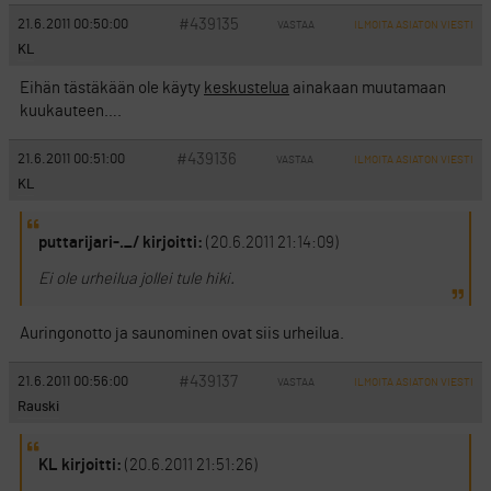
#439135
21.6.2011 00:50:00
VASTAA
ILMOITA ASIATON VIESTI
KL
Eihän tästäkään ole käyty
keskustelua
ainakaan muutamaan
kuukauteen….
#439136
21.6.2011 00:51:00
VASTAA
ILMOITA ASIATON VIESTI
KL
puttarijari-._/ kirjoitti:
(20.6.2011 21:14:09)
Ei ole urheilua jollei tule hiki.
Auringonotto ja saunominen ovat siis urheilua.
#439137
21.6.2011 00:56:00
VASTAA
ILMOITA ASIATON VIESTI
Rauski
KL kirjoitti:
(20.6.2011 21:51:26)