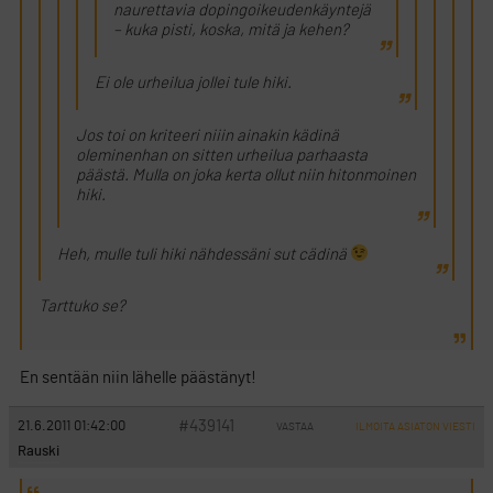
naurettavia dopingoikeudenkäyntejä
– kuka pisti, koska, mitä ja kehen?
Ei ole urheilua jollei tule hiki.
Jos toi on kriteeri niiin ainakin kädinä
oleminenhan on sitten urheilua parhaasta
päästä. Mulla on joka kerta ollut niin hitonmoinen
hiki.
Heh, mulle tuli hiki nähdessäni sut cädinä
Tarttuko se?
En sentään niin lähelle päästänyt!
#439141
21.6.2011 01:42:00
VASTAA
ILMOITA ASIATON VIESTI
Rauski