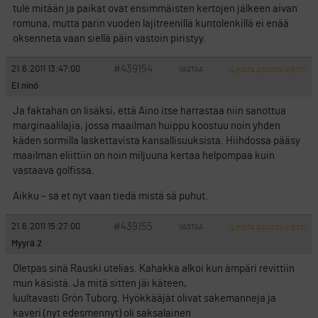
tule mitään ja paikat ovat ensimmäisten kertojen jälkeen aivan
romuna, mutta parin vuoden lajitreenillä kuntolenkillä ei enää
oksenneta vaan siellä päin vastoin piristyy.
#439154
21.6.2011 13:47:00
VASTAA
ILMOITA ASIATON VIESTI
El ninó
Ja faktahan on lisäksi, että Aino itse harrastaa niin sanottua
marginaalilajia, jossa maailman huippu koostuu noin yhden
käden sormilla laskettavista kansallisuuksista. Hiihdossa pääsy
maailman eliittiin on noin miljuuna kertaa helpompaa kuin
vastaava golfissa.
Aikku – sä et nyt vaan tiedä mistä sä puhut.
#439155
21.6.2011 15:27:00
VASTAA
ILMOITA ASIATON VIESTI
Myyrä 2
Oletpas sinä Rauski utelias. Kahakka alkoi kun ämpäri revittiin
mun käsistä. Ja mitä sitten jäi käteen,
luultavasti Grön Tuborg. Hyökkääjät olivat sakemanneja ja
kaveri (nyt edesmennyt) oli saksalainen