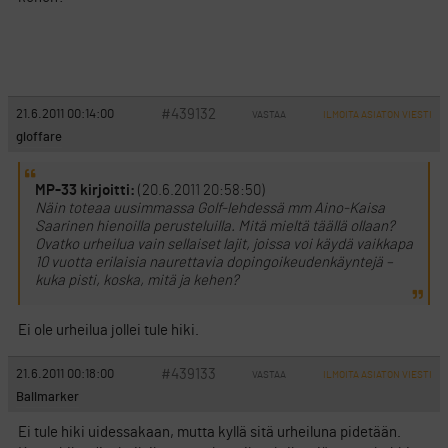
#439132
21.6.2011 00:14:00
VASTAA
ILMOITA ASIATON VIESTI
gloffare
MP-33 kirjoitti:
(20.6.2011 20:58:50)
Näin toteaa uusimmassa Golf-lehdessä mm Aino-Kaisa
Saarinen hienoilla perusteluilla. Mitä mieltä täällä ollaan?
Ovatko urheilua vain sellaiset lajit, joissa voi käydä vaikkapa
10 vuotta erilaisia naurettavia dopingoikeudenkäyntejä –
kuka pisti, koska, mitä ja kehen?
Ei ole urheilua jollei tule hiki.
#439133
21.6.2011 00:18:00
VASTAA
ILMOITA ASIATON VIESTI
Ballmarker
Ei tule hiki uidessakaan, mutta kyllä sitä urheiluna pidetään.