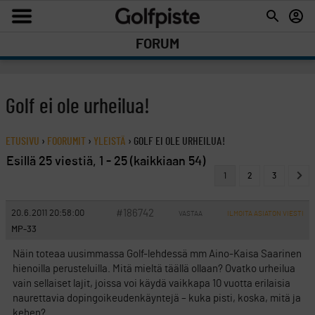
FORUM
Golf ei ole urheilua!
ETUSIVU
›
FOORUMIT
›
YLEISTÄ
›
GOLF EI OLE URHEILUA!
Esillä 25 viestiä, 1 - 25 (kaikkiaan 54)
1
2
3
#186742
20.6.2011 20:58:00
VASTAA
ILMOITA ASIATON VIESTI
MP-33
Näin toteaa uusimmassa Golf-lehdessä mm Aino-Kaisa Saarinen
hienoilla perusteluilla. Mitä mieltä täällä ollaan? Ovatko urheilua
vain sellaiset lajit, joissa voi käydä vaikkapa 10 vuotta erilaisia
naurettavia dopingoikeudenkäyntejä – kuka pisti, koska, mitä ja
kehen?