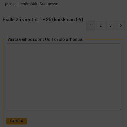
jolla oli kesämökki Suomessa.
Esillä 25 viestiä, 1 - 25 (kaikkiaan 54)
1
2
3
Vastaa aiheeseen: Golf ei ole urheilua!
LÄHETÄ