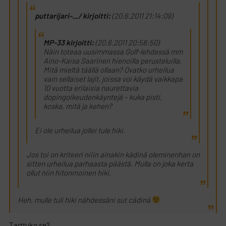
puttarijari-._/ kirjoitti:
(20.6.2011 21:14:09)
MP-33 kirjoitti:
(20.6.2011 20:58:50)
Näin toteaa uusimmassa Golf-lehdessä mm
Aino-Kaisa Saarinen hienoilla perusteluilla.
Mitä mieltä täällä ollaan? Ovatko urheilua
vain sellaiset lajit, joissa voi käydä vaikkapa
10 vuotta erilaisia naurettavia
dopingoikeudenkäyntejä – kuka pisti,
koska, mitä ja kehen?
Ei ole urheilua jollei tule hiki.
Jos toi on kriteeri niiin ainakin kädinä oleminenhan on
sitten urheilua parhaasta päästä. Mulla on joka kerta
ollut niin hitonmoinen hiki.
Heh, mulle tuli hiki nähdessäni sut cädinä
Tarttuko se?