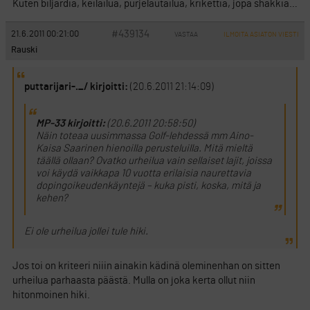
Kuten biljardia, keilailua, purjelautailua, krikettiä, jopa shakkia…
#439134
21.6.2011 00:21:00
VASTAA
ILMOITA ASIATON VIESTI
Rauski
puttarijari-._/ kirjoitti:
(20.6.2011 21:14:09)
MP-33 kirjoitti:
(20.6.2011 20:58:50)
Näin toteaa uusimmassa Golf-lehdessä mm Aino-
Kaisa Saarinen hienoilla perusteluilla. Mitä mieltä
täällä ollaan? Ovatko urheilua vain sellaiset lajit, joissa
voi käydä vaikkapa 10 vuotta erilaisia naurettavia
dopingoikeudenkäyntejä – kuka pisti, koska, mitä ja
kehen?
Ei ole urheilua jollei tule hiki.
Jos toi on kriteeri niiin ainakin kädinä oleminenhan on sitten
urheilua parhaasta päästä. Mulla on joka kerta ollut niin
hitonmoinen hiki.