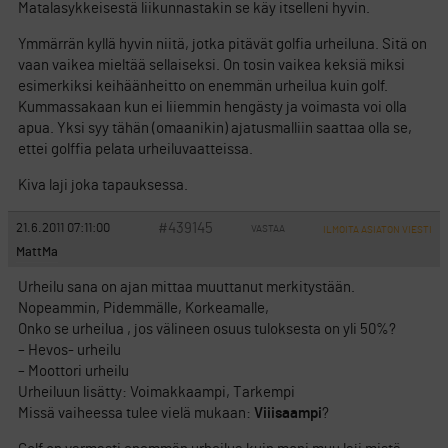
Matalasykkeisestä liikunnastakin se käy itselleni hyvin.
Ymmärrän kyllä hyvin niitä, jotka pitävät golfia urheiluna. Sitä on
vaan vaikea mieltää sellaiseksi. On tosin vaikea keksiä miksi
esimerkiksi keihäänheitto on enemmän urheilua kuin golf.
Kummassakaan kun ei liiemmin hengästy ja voimasta voi olla
apua. Yksi syy tähän (omaanikin) ajatusmalliin saattaa olla se,
ettei golffia pelata urheiluvaatteissa.
Kiva laji joka tapauksessa.
#439145
21.6.2011 07:11:00
VASTAA
ILMOITA ASIATON VIESTI
MattMa
Urheilu sana on ajan mittaa muuttanut merkitystään.
Nopeammin, Pidemmälle, Korkeamalle,
Onko se urheilua , jos välineen osuus tuloksesta on yli 50%?
– Hevos- urheilu
– Moottori urheilu
Urheiluun lisätty: Voimakkaampi, Tarkempi
Missä vaiheessa tulee vielä mukaan:
Viiisaampi
?