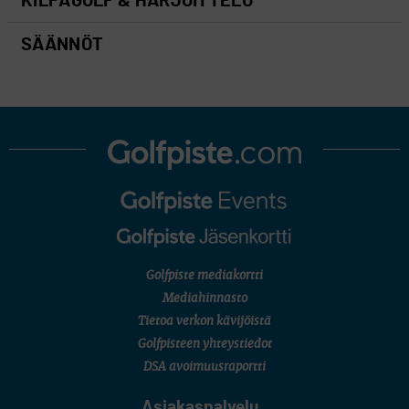
KILPAGOLF & HARJOITTELU
SÄÄNNÖT
Golfpiste mediakortti
Mediahinnasto
Tietoa verkon kävijöistä
Golfpisteen yhteystiedot
DSA avoimuusraportti
Asiakaspalvelu