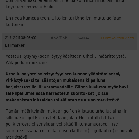
Golf on varmasti enemmän urheilua kuin moni muu laji mistä
käytetään sanaa urheilu.
En tiedä kumpaa teen: Ulkoilen tai Urheilen, mutta golfaan
kuitenkin
#439146
21.6.2011 08:08:00
VASTAA
ILMOITA ASIATON VIESTI
Ballmarker
Vastaus kysymykseen löytyy käsitteen ’urheilu’ määrittelystä.
Wikipedian mukaan:
Urheilu on yhteisnimitys fyysisen kunnon ylläpitämiseksi,
virkistykseksi tai sääntöjen mukaisena kilpailuna
harjoitettaville liikuntamuodoille. Siihen kuuluvat myös huvi-
tai kilpailumielessä harrastetut suoritukset, joissa
mekaanisten laitteiden tai eläinten osuus on merkittävä.
Tämän määritelmän mukaan golf on kiistatta urheilua ainakin
silloin, kun golfkierros tehdään jalan. Golfautolla tehtyä
pelikierrosta ei sensijaan voi pitää ’liikuntamuotona’. Itse
suorituksessahan ei mekaanisen laitteen ( = golfauton) osuus ole
merkittävä.