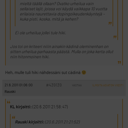
mieltä täällä ollaan? Ovatko urheilua vain
sellaiset lajit, joissa voi käydä vaikkapa 10 vuotta
erilaisia naurettavia dopingoikeudenkäyntejä –
kuka pisti, koska, mitä ja kehen?
Ei ole urheilua jollei tule hiki.
Jos toi on kriteeri niiin ainakin kädinä oleminenhan on
sitten urheilua parhaasta päästä. Mulla on joka kerta ollut
niin hitonmoinen hiki.
Heh, mulle tuli hiki nähdessäni sut cädinä
#439139
21.6.2011 01:06:00
VASTAA
ILMOITA ASIATON VIESTI
Rauski
KL kirjoitti:
(20.6.2011 21:58:47)
Rauski kirjoitti:
(20.6.2011 21:21:52)