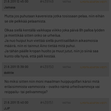
#439149
21.6.2011 12:45:00
VASTAA
ILMOITA ASIATON VIESTI
Jamasa
Mutta jos puhutaan kavereista jotka tosissaan pelaa, niin eihän
se ole pelkkää pelaamista.
Olkaa siellä kentällä vaikkapa viikko joka päivä 8h palloa lyöden
ja miettikää sitten onko se urheilua.
Ja nuo huiput kun viettää siellä punttisalillakin aikasmoisia
määirä, niin ei tainnut Aino tietää mitä puhui.
Ja tähän päälle kropan huolto ja muut jutut, niin jo siinä saa
kunto olla hyvä, että pälli kestää.
#439150
21.6.2011 13:39:00
VASTAA
ILMOITA ASIATON VIESTI
dolittle
No miksi sitten niin moni maailman huippugolfari kärsii mitä
erilaisimmista vammoista – ovatko nämä urheilivammoja vai
reippailu- tai pelivammoja?
#439151
21.6.2011 13:40:00
VASTAA
ILMOITA ASIATON VIESTI
JJP