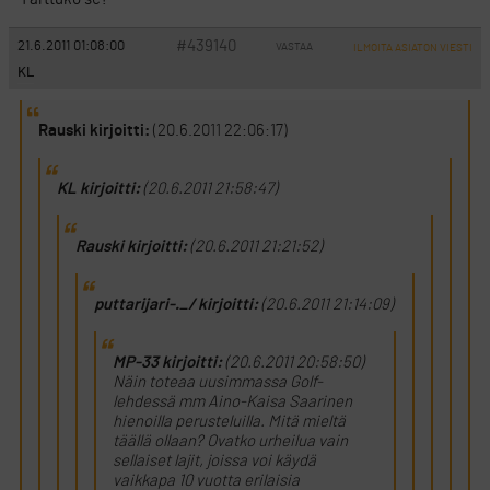
#439140
21.6.2011 01:08:00
VASTAA
ILMOITA ASIATON VIESTI
KL
Rauski kirjoitti:
(20.6.2011 22:06:17)
KL kirjoitti:
(20.6.2011 21:58:47)
Rauski kirjoitti:
(20.6.2011 21:21:52)
puttarijari-._/ kirjoitti:
(20.6.2011 21:14:09)
MP-33 kirjoitti:
(20.6.2011 20:58:50)
Näin toteaa uusimmassa Golf-
lehdessä mm Aino-Kaisa Saarinen
hienoilla perusteluilla. Mitä mieltä
täällä ollaan? Ovatko urheilua vain
sellaiset lajit, joissa voi käydä
vaikkapa 10 vuotta erilaisia