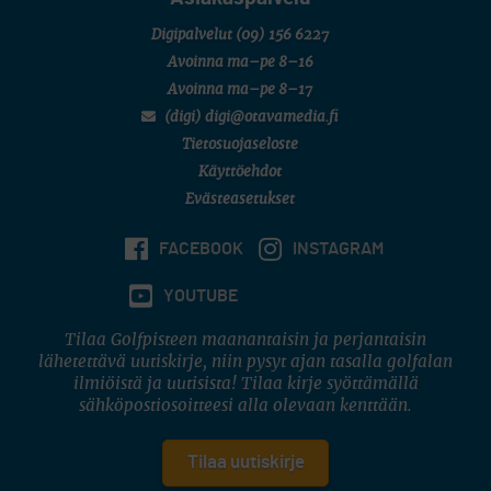
Digipalvelut
(09) 156 6227
Avoinna ma–pe 8–16
Avoinna ma–pe 8–17
(digi) digi@otavamedia.fi
Tietosuojaseloste
Käyttöehdot
Evästeasetukset
FACEBOOK
INSTAGRAM
YOUTUBE
Tilaa Golfpisteen maanantaisin ja perjantaisin
lähetettävä uutiskirje, niin pysyt ajan tasalla golfalan
ilmiöistä ja uutisista! Tilaa kirje syöttämällä
sähköpostiosoitteesi alla olevaan kenttään.
Tilaa uutiskirje