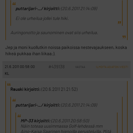
puttarijari-._/ kirjoitti:
(20.6.2011 21:14:09)
Ei ole urheilua jollei tule hiki.
Auringonotto ja saunominen ovat siis urheilua.
Jep ja moni kuollutkin noissa paikoissa nestevajaukseen, koska
hikeä pukkaa ihan liikaa;).
#439138
21.6.2011 00:58:00
VASTAA
ILMOITA ASIATON VIESTI
KL
Rauski kirjoitti:
(20.6.2011 21:21:52)
puttarijari-._/ kirjoitti:
(20.6.2011 21:14:09)
MP-33 kirjoitti:
(20.6.2011 20:58:50)
Näin toteaa uusimmassa Golf-lehdessä mm
Aino-Kaisa Saarinen hienoilla perusteluilla. Mitä