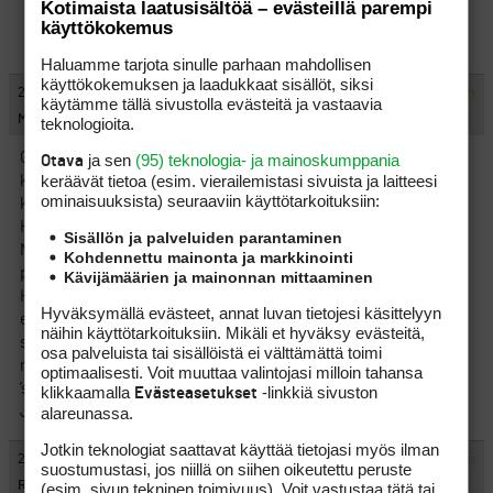
Kotimaista laatusisältöä – evästeillä parempi
käyttökokemus
Haluamme tarjota sinulle parhaan mahdollisen
käyttökokemuksen ja laadukkaat sisällöt, siksi
#439142
21.6.2011 01:52:00
VASTAA
ILMOITA ASIATON VIESTI
käytämme tällä sivustolla evästeitä ja vastaavia
Myyrä 2
teknologioita.
Golfista en tiedä, mutta saunominen on, enkä tarkoita Heinolan
ja sen
(95) teknologia- ja mainoskumppania
Otava
keräävät tietoa (esim. vierailemis­tasi sivuista ja laitteesi
kisoja vaan tapaus Köpiksessä tässä taannoin. Erään hotellin
ominaisuuk­sista) seuraaviin käyttötarkoituksiin:
kattoterassisaunassa oli tarkoitus kaverin kanssa saunoa.
Huomattiin, että vesi puuttui. Otettiin vettä ämpäriin ja sisään.
Sisällön ja palveluiden parantaminen
Neljä sakemmannia kävivät heti kimppuun ja syntyi
Kohdennettu mainonta ja markkinointi
pienimuotoinen kahakka jossa lyötiin tönittiin ja revittiin.
Kävijämäärien ja mainonnan mittaaminen
Henkilökunta riensi apuun ja sovittiin
Hyväksymällä evästeet, annat luvan tietojesi käsittelyyn
että sakemannit menee ulos kun me tulemme sisään ja että
näihin käyttötarkoituksiin. Mikäli et hyväksy evästeitä,
sakemannit ja muut saavat olla rauhassa vähintään 10-15
osa palveluista tai sisällöistä ei välttämättä toimi
munuuttia. Tuli siis samalla levitettyä suomalaista
optimaalisesti. Voit muuttaa valintojasi milloin tahansa
’saunomiskulytuuria’.
klikkaamalla
-linkkiä sivuston
Evästeasetukset
Juju tässä on myös se, että mun kaveri oli saksalainen!
alareunassa.
Jotkin teknologiat saattavat käyttää tietojasi myös ilman
#439143
21.6.2011 02:08:00
VASTAA
ILMOITA ASIATON VIESTI
suostumustasi, jos niillä on siihen oikeutettu peruste
Rauski
(esim. sivun tekninen toimivuus). Voit vastustaa tätä tai