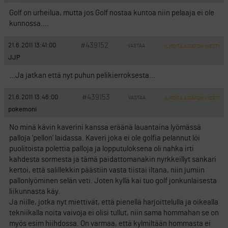
Golf on urheilua, mutta jos Golf nostaa kuntoa niin pelaaja ei ole
kunnossa….
#439152
21.6.2011 13:41:00
VASTAA
ILMOITA ASIATON VIESTI
JJP
…Ja jatkan että nyt puhun pelikierroksesta…
#439153
21.6.2011 13:46:00
VASTAA
ILMOITA ASIATON VIESTI
pokemoni
No minä kävin kaverini kanssa eräänä lauantaina lyömässä
palloja ’pellon’ laidassa. Kaveri joka ei ole golfia pelannut löi
puolitoista polettia palloja ja lopputuloksena oli nahka irti
kahdesta sormesta ja tämä paidattomanakin nyrkkeillyt sankari
kertoi, että salillekkin päästiin vasta tiistai iltana, niin jumiin
pallonlyöminen selän veti. Joten kyllä kai tuo golf jonkunlaisesta
liikunnasta käy.
Ja niille, jotka nyt miettivät, että pienellä harjoittelulla ja oikealla
tekniikalla noita vaivoja ei olisi tullut, niin sama hommahan se on
myös esim hiihdossa. On varmaa, että kylmiltään hommasta ei