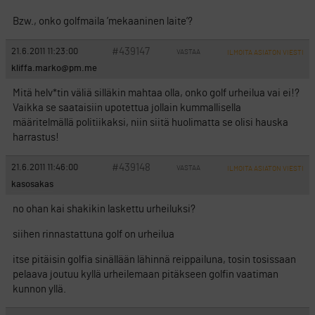
Bzw., onko golfmaila ’mekaaninen laite’?
#439147
21.6.2011 11:23:00
VASTAA
ILMOITA ASIATON VIESTI
kliffa.marko@pm.me
Mitä helv*tin väliä silläkin mahtaa olla, onko golf urheilua vai ei!?
Vaikka se saataisiin upotettua jollain kummallisella
määritelmällä politiikaksi, niin siitä huolimatta se olisi hauska
harrastus!
#439148
21.6.2011 11:46:00
VASTAA
ILMOITA ASIATON VIESTI
kasosakas
no ohan kai shakikin laskettu urheiluksi?
siihen rinnastattuna golf on urheilua
itse pitäisin golfia sinällään lähinnä reippailuna, tosin tosissaan
pelaava joutuu kyllä urheilemaan pitäkseen golfin vaatiman
kunnon yllä.