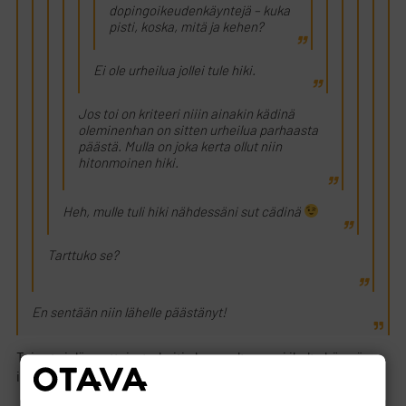
dopingoikeudenkäyntejä – kuka
pisti, koska, mitä ja kehen?
Ei ole urheilua jollei tule hiki.
Jos toi on kriteeri niiin ainakin kädinä
oleminenhan on sitten urheilua parhaasta
päästä. Mulla on joka kerta ollut niin
hitonmoinen hiki.
Heh, mulle tuli hiki nähdessäni sut cädinä
Tarttuko se?
En sentään niin lähelle päästänyt!
Toi nyt vielä puuttuis, tarkoitin kun multa nousi iholta höyryä
ilmaan niin ne niinku tiivistyi lähinnä olevaan kylmään pintaan;)