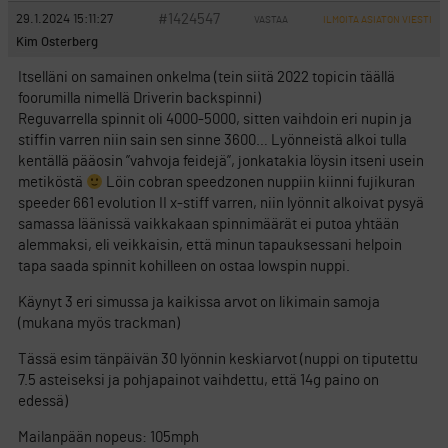
#1424547
29.1.2024 15:11:27
VASTAA
ILMOITA ASIATON VIESTI
Kim Osterberg
Itselläni on samainen onkelma (tein siitä 2022 topicin täällä
foorumilla nimellä Driverin backspinni)
Reguvarrella spinnit oli 4000-5000, sitten vaihdoin eri nupin ja
stiffin varren niin sain sen sinne 3600… Lyönneistä alkoi tulla
kentällä pääosin ”vahvoja feidejä”, jonkatakia löysin itseni usein
metiköstä
Löin cobran speedzonen nuppiin kiinni fujikuran
speeder 661 evolution II x-stiff varren, niin lyönnit alkoivat pysyä
samassa läänissä vaikkakaan spinnimäärät ei putoa yhtään
alemmaksi, eli veikkaisin, että minun tapauksessani helpoin
tapa saada spinnit kohilleen on ostaa lowspin nuppi.
Käynyt 3 eri simussa ja kaikissa arvot on likimain samoja
(mukana myös trackman)
Tässä esim tänpäivän 30 lyönnin keskiarvot (nuppi on tiputettu
7.5 asteiseksi ja pohjapainot vaihdettu, että 14g paino on
edessä)
Mailanpään nopeus: 105mph