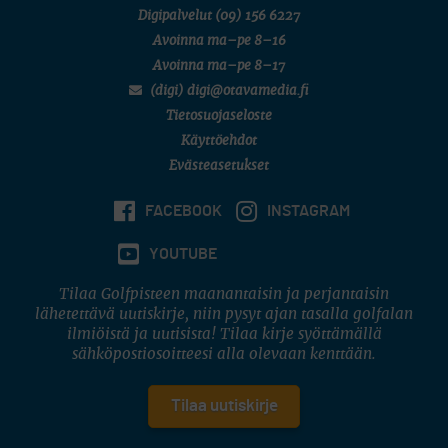
Digipalvelut
(09) 156 6227
Avoinna ma–pe 8–16
Avoinna ma–pe 8–17
(digi) digi@otavamedia.fi
Tietosuojaseloste
Käyttöehdot
Evästeasetukset
FACEBOOK
INSTAGRAM
YOUTUBE
Tilaa Golfpisteen maanantaisin ja perjantaisin
lähetettävä uutiskirje, niin pysyt ajan tasalla golfalan
ilmiöistä ja uutisista! Tilaa kirje syöttämällä
sähköpostiosoitteesi alla olevaan kenttään.
Tilaa uutiskirje