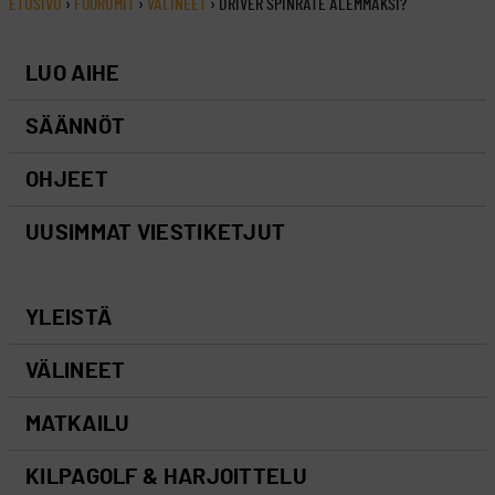
ETUSIVU
›
FOORUMIT
›
VÄLINEET
›
DRIVER SPINRATE ALEMMAKSI?
LUO AIHE
SÄÄNNÖT
OHJEET
UUSIMMAT VIESTIKETJUT
YLEISTÄ
VÄLINEET
MATKAILU
KILPAGOLF & HARJOITTELU