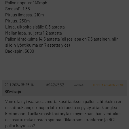
Pallon nopeus: 140mph
SmashF: 1.35
Pituus ilmassa: 210m
Pituus: 230m
Linja: ulkoolta sisälle 0.5 astetta
Mailan lapa: suljettu 1.2 astetta
Pallon lähtökulma 14,5 astetta (eli jos lapa on 7,5 asteinen, niin
silloin lyöntikulma on 7 astetta ylös)
Backspin: 3600
#1424552
29.1.2024 15:25:14
VASTAA
ILMOITA ASIATON VIESTI
RKiviharju
Voin olla nyt väärässä, mutta käsittääkseni pallon lähtökulma ei
ole attack angle + nupin lofti. eli tuosta ei pysty attack anglea
kertomaan. Tuolla smash factorylla ei myöskään ihan venttiiliin
ole osuttu mikä nostaa spinniä. Olikon simu trackman ja RCT-
pallot käytössä?