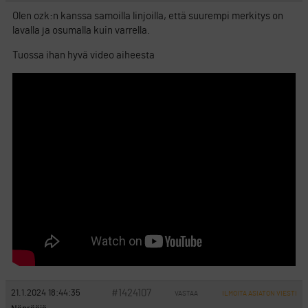
Olen ozk:n kanssa samoilla linjoilla, että suurempi merkitys on
lavalla ja osumalla kuin varrella.
Tuossa ihan hyvä video aiheesta
#1424107
21.1.2024 18:44:35
VASTAA
ILMOITA ASIATON VIESTI