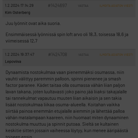
#1424697
1.2.2024 17:14:29
VASTAA
ILMOITA ASIATON VIESTI
Kim Osterberg
Juu lyönnit ovat aika suoria.
Ensimmäisessä lyönnissä spin loft arvo oli 18,3, toisessa 18,6 ja
viimeisessä 12,7
#1424708
1.2.2024 19:37:47
VASTAA
ILMOITA ASIATON VIESTI
Lepoviiva
Dynaamista nostokulmaa vaan pienemmäksi osumassa, niin
vauhti välittyy paremmin palloon, spinni pienenee ja smash
factor paranee. Kädet taitaa olla osumassa vähän liian paljon
lavan takana, joten luultavasti joko paino jää liiaksi takajalalle
tai rannekulmat vapautuu muuten liian aikaisin ja sen takia
lisäät nostokulmaa liikaa osuma-alueella. Koitahan vaikka
siirtää painoa enemmän etujalalle aiemmin ja lähettää palloa
vähän matalampaan kaareen, niin huomaat miten dynaaminen
nostokulma muuttuu ja spinnit putoaa. Sieltä se kultainen
keskitie sitten jossain vaiheessa löytyy, kun menee ääripäästä
toiseen ensin.