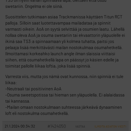
TS3 on hyvin vähän spinnaava lapa, olettaen että osuu
swetariin. Ongelma ei ole siinä.
Suosittelen tutkimaan asiaa Trackmanissa käyttäen Titun RCT
palloja. Silloin saat luotettavampaa mailadataa ja spinnit
varmasti oikein. AoA on syytä selvittää ja osumien laatu. Lähellä
nollaa oleva AoA ja osuma swetariin tai ekvaattorin yläpuolelle ei
ikinä saa TS3:a spinnaamaan yli kolmea tuhatta, paitsi jos
pelaaja lisää merkittävästi mailan nostokulmaa osumahetkellä.
Ilmoittamasi korkeahko launch angle ilman slaissia viittaisi
siihen, että osumahetkellä lapa on päässyt jo käsien edelle ja
toimitat pallolle liikaa loftia, joka lisää spinniä.
Varresta viis, mutta jos nämä ovat kunnossa, niin spinniä ei tule
liikaa:
-Neutraali tai positiivinen AoA
-Osuma sweetspotissa tai hieman sen yläpuolella. Ei alalaidassa
tai kannassa.
-Mailan omaan nostokulmaan suhteessa järkeävä dynaaminen
loft eli nostokulma osumahetkellä.
#1424050
21.1.2024 00:34:32
VASTAA
ILMOITA ASIATON VIESTI