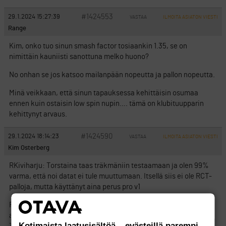
#1424553
29.1.2024 15:27:39
VASTAA
ILMOITA ASIATON VIESTI
Range
Kim, onko tuo sinun smash factor tosiaankin 1.35, se on
nimittäin kauniisti sanottuna melko huono?
No onhan se jos katsoo mailanpään nopeutta ja pallon nopeutta.
Minä veikkaan, että sinun tapauksessa kehittäisin osumaa
ennen kuin ostaisin low spin nupin…. tämä on klubituupparin
kehittynyt arvaus.
#1424590
29.1.2024 18:14:23
VASTAA
ILMOITA ASIATON VIESTI
Kim Osterberg
RKiviharju: Torstaina taas träkmäniin testaamaan ja olen 99%
varma, että noi datat ei tule muuttumaan. Itsellä siis ei ole RCT-
palloja, mutta käyttänyt aina perus pro v1
Range: Samaa itsekkin nauranut, että en ole ikinä saanut 1.4
alkavaa smässiä vaikka kuinka napsuisi venttiiliin. (oikeasti siis
Kotimaista laatusisältöä – evästeillä parempi