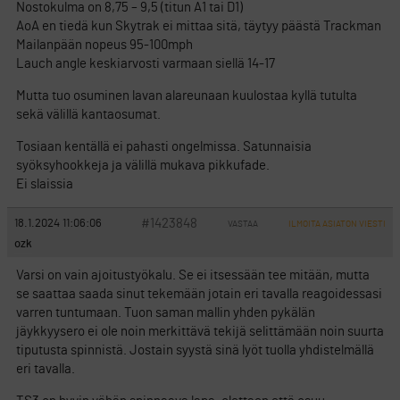
Nostokulma on 8,75 – 9,5 (titun A1 tai D1)
AoA en tiedä kun Skytrak ei mittaa sitä, täytyy päästä Trackman
Mailanpään nopeus 95-100mph
Lauch angle keskiarvosti varmaan siellä 14-17
Mutta tuo osuminen lavan alareunaan kuulostaa kyllä tutulta
sekä välillä kantaosumat.
Tosiaan kentällä ei pahasti ongelmissa. Satunnaisia
syöksyhookkeja ja välillä mukava pikkufade.
Ei slaissia
#1423848
18.1.2024 11:06:06
VASTAA
ILMOITA ASIATON VIESTI
ozk
Varsi on vain ajoitustyökalu. Se ei itsessään tee mitään, mutta
se saattaa saada sinut tekemään jotain eri tavalla reagoidessasi
varren tuntumaan. Tuon saman mallin yhden pykälän
jäykkyysero ei ole noin merkittävä tekijä selittämään noin suurta
tiputusta spinnistä. Jostain syystä sinä lyöt tuolla yhdistelmällä
eri tavalla.