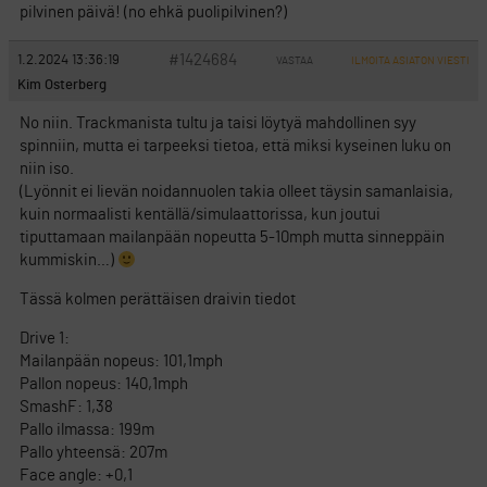
pilvinen päivä! (no ehkä puolipilvinen?)
#1424684
1.2.2024 13:36:19
VASTAA
ILMOITA ASIATON VIESTI
Kim Osterberg
No niin. Trackmanista tultu ja taisi löytyä mahdollinen syy
spinniin, mutta ei tarpeeksi tietoa, että miksi kyseinen luku on
niin iso.
(Lyönnit ei lievän noidannuolen takia olleet täysin samanlaisia,
kuin normaalisti kentällä/simulaattorissa, kun joutui
tiputtamaan mailanpään nopeutta 5-10mph mutta sinneppäin
kummiskin…)
Tässä kolmen perättäisen draivin tiedot
Drive 1:
Mailanpään nopeus: 101,1mph
Pallon nopeus: 140,1mph
SmashF: 1,38
Pallo ilmassa: 199m
Pallo yhteensä: 207m
Face angle: +0,1