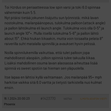
Toi Hzrdus on periaatteessa low spin varsi ja toki 6.0 spinnaa
vähemmän kuin 5.5.
Nyt pitäisi tietää jokunen lisäjuttu sun lyönnistä; mikä lavan
nostokulma, mailanpäänopeus, tulokulma palloon (attack angle)
ja pallon lähtökulma eli launch angle. Tulokulma vois olla 0-5° ja
launch angle 10°+. Mulla itsellä tulokulma 5-6° ja pallon lähtö
about 15°. Ehkä hiukan liikaakin, mutta voin toisaalta pelata 8°
raiverilla suht matalalla spinnillä ja avaukset hyvin pelissä.
Noilla spinnilukemilla vaikuttaa, että tulet palloon jopa
mahdollisesti alaspäin, jolloin spinniä tulee takuulla liikaa.
Lisäksi mahdollinen osuma lavan alaosassa aiheuttaa lisää
spinniä vs sweet spotiin tai hieman sen yläpuolella.
Itse lapaa en lähtisi kyllä vaihtamaan. Jos mailanpää 95+ mph
harkitse vaikka sitä 6.0 vartta ja tietysti tarkistella nuo kulmat
ensin.
#1423770
16.1.2024 20:00:23
VASTAA
ILMOITA ASIATON VIESTI
Phoenix