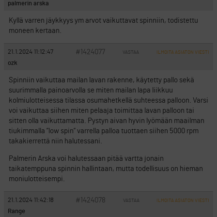
palmerin arska
Kyllä varren jäykkyys ym arvot vaikuttavat spinniin, todistettu
moneen kertaan.
#1424077
21.1.2024 11:12:47
VASTAA
ILMOITA ASIATON VIESTI
ozk
Spinniin vaikuttaa mailan lavan rakenne, käytetty pallo sekä
suurimmalla painoarvolla se miten mailan lapa liikkuu
kolmiulotteisessa tilassa osumahetkellä suhteessa palloon. Varsi
voi vaikuttaa siihen miten pelaaja toimittaa lavan palloon tai
sitten olla vaikuttamatta. Pystyn aivan hyvin lyömään maailman
tiukimmalla ”low spin” varrella palloa tuottaen siihen 5000 rpm
takakierrettä niin halutessani.
Palmerin Arska voi halutessaan pitää vartta jonain
taikatemppuna spinnin hallintaan, mutta todellisuus on hieman
moniulotteisempi.
#1424078
21.1.2024 11:42:18
VASTAA
ILMOITA ASIATON VIESTI
Range