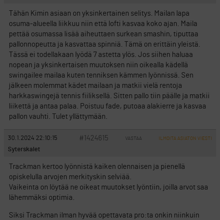
Tähän Kimin asiaan on yksinkertainen selitys. Mailan lapa
osuma-alueella liikkuu niin että lofti kasvaa koko ajan. Maila
pettää osumassa lisää aiheuttaen surkean smashin, tiputtaa
pallonnopeutta ja kasvattaa spinniä. Tämä on erittäin yleistä.
Tässä ei todellakaan lyödä 7 astetta ylös. Jos siihen haluaa
nopean ja yksinkertaisen muutoksen niin oikealla kädellä
swingailee mailaa kuten tenniksen kämmen lyönnissä. Sen
jälkeen molemmat kädet mailaan ja matkii vielä rentoja
harkkaswingejä tennis fiiliksellä. Sitten pallo tiin päälle ja matkii
liikettä ja antaa palaa. Poistuu fade, putoaa alakierre ja kasvaa
pallon vauhti. Tulet yllättymään.
#1424615
30.1.2024 22:10:15
VASTAA
ILMOITA ASIATON VIESTI
Syterskalet
Trackman kertoo lyönnistä kaiken olennaisen ja pienellä
opiskelulla arvojen merkityskin selviää.
Vaikeinta on löytää ne oikeat muutokset lyöntiin, joilla arvot saa
lähemmäksi optimia.
Siksi Trackman ilman hyvää opettavata pro:ta onkin niinkuin