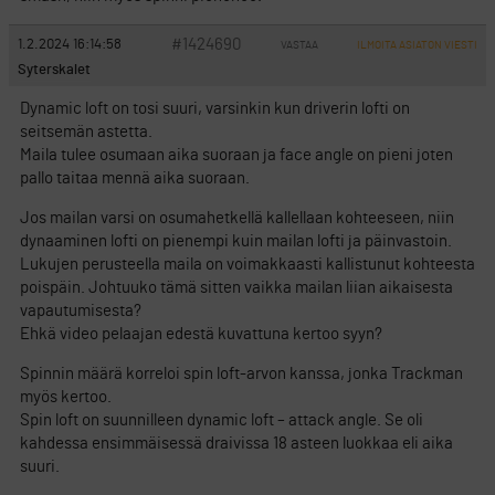
#1424690
1.2.2024 16:14:58
VASTAA
ILMOITA ASIATON VIESTI
Syterskalet
Dynamic loft on tosi suuri, varsinkin kun driverin lofti on
seitsemän astetta.
Maila tulee osumaan aika suoraan ja face angle on pieni joten
pallo taitaa mennä aika suoraan.
Jos mailan varsi on osumahetkellä kallellaan kohteeseen, niin
dynaaminen lofti on pienempi kuin mailan lofti ja päinvastoin.
Lukujen perusteella maila on voimakkaasti kallistunut kohteesta
poispäin. Johtuuko tämä sitten vaikka mailan liian aikaisesta
vapautumisesta?
Ehkä video pelaajan edestä kuvattuna kertoo syyn?
Spinnin määrä korreloi spin loft-arvon kanssa, jonka Trackman
myös kertoo.
Spin loft on suunnilleen dynamic loft – attack angle. Se oli
kahdessa ensimmäisessä draivissa 18 asteen luokkaa eli aika
suuri.