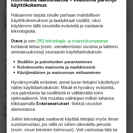
3v aikana olen tainnut nähdä 1 tai 2 x, että olen saanut jonkun
käyttökokemus
1.41)
Haluamme tarjota sinulle parhaan mahdollisen
#1424592
29.1.2024 18:46:07
käyttökokemuksen ja laadukkaat sisällöt, siksi
VASTAA
ILMOITA ASIATON VIESTI
käytämme tällä sivustolla evästeitä ja vastaavia
Kim Osterberg
teknologioita.
Tuli tällainen nettisivusto vastaan:
ja sen
(95) teknologia- ja mainoskumppania
Otava
https://www.clubhubgolf.com/know-numbers-angle-attack/
keräävät tietoa (esim. vierailemis­tasi sivuista ja laitteesi
ominaisuuk­sista) seuraaviin käyttötarkoituksiin:
”Launch angle is determined by the club’s loft angle and the
angle of attack at impact. So, with a driver loft of 10.5 degrees
Sisällön ja palveluiden parantaminen
and an angle of attack of +5 degrees, the launch angle would be
Kohdennettu mainonta ja markkinointi
Kävijämäärien ja mainonnan mittaaminen
15.5 degrees.”
Hyväksymällä evästeet, annat luvan tietojesi käsittelyyn
Eikös tolla samalla logiikalla voi laskea, että jos minun mailan
näihin käyttötarkoituksiin. Mikäli et hyväksy evästeitä,
lapa on 7.5 astetta ja pallon lähtökulma on 14,5 astetta, niin
osa palveluista tai sisällöistä ei välttämättä toimi
silloin olen lyönyt palloa 7 astetta ylös?
optimaalisesti. Voit muuttaa valintojasi milloin tahansa
klikkaamalla
-linkkiä sivuston
Evästeasetukset
#1424593
29.1.2024 20:21:10
alareunassa.
VASTAA
ILMOITA ASIATON VIESTI
RKiviharju
Jotkin teknologiat saattavat käyttää tietojasi myös ilman
suostumustasi, jos niillä on siihen oikeutettu peruste
Just katoin noita omia arvoja niin launch angle 8.4, attack angle
(esim. sivun tekninen toimivuus). Voit vastustaa tätä tai
1.8 ja nuppi ollut 9 asteinen. Niin ei se kai silloi sitä tarkoita. 7