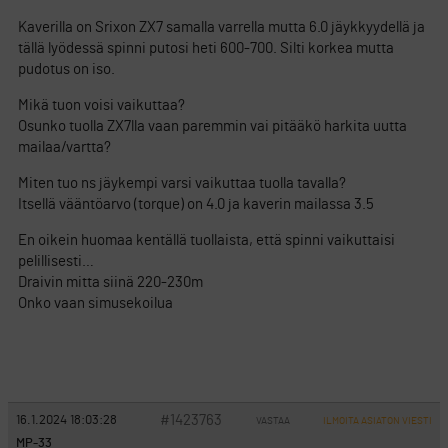
Kaverilla on Srixon ZX7 samalla varrella mutta 6.0 jäykkyydellä ja
tällä lyödessä spinni putosi heti 600-700. Silti korkea mutta
pudotus on iso.
Mikä tuon voisi vaikuttaa?
Osunko tuolla ZX7lla vaan paremmin vai pitääkö harkita uutta
mailaa/vartta?
Miten tuo ns jäykempi varsi vaikuttaa tuolla tavalla?
Itsellä vääntöarvo (torque) on 4.0 ja kaverin mailassa 3.5
En oikein huomaa kentällä tuollaista, että spinni vaikuttaisi
pelillisesti…
Draivin mitta siinä 220-230m
Onko vaan simusekoilua
#1423763
16.1.2024 18:03:28
VASTAA
ILMOITA ASIATON VIESTI
MP-33