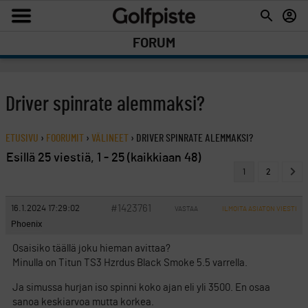
FORUM
Driver spinrate alemmaksi?
ETUSIVU
›
FOORUMIT
›
VÄLINEET
›
DRIVER SPINRATE ALEMMAKSI?
Esillä 25 viestiä, 1 - 25 (kaikkiaan 48)
1
2
#1423761
16.1.2024 17:29:02
VASTAA
ILMOITA ASIATON VIESTI
Phoenix
Osaisiko täällä joku hieman avittaa?
Minulla on Titun TS3 Hzrdus Black Smoke 5.5 varrella.
Ja simussa hurjan iso spinni koko ajan eli yli 3500. En osaa
sanoa keskiarvoa mutta korkea.