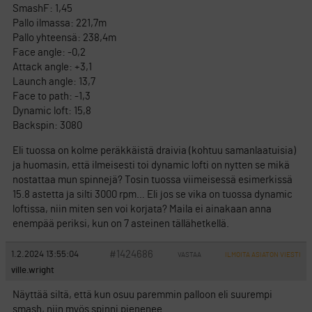
SmashF: 1,45
Pallo ilmassa: 221,7m
Pallo yhteensä: 238,4m
Face angle: -0,2
Attack angle: +3,1
Launch angle: 13,7
Face to path: -1,3
Dynamic loft: 15,8
Backspin: 3080
Eli tuossa on kolme peräkkäistä draivia (kohtuu samanlaatuisia)
ja huomasin, että ilmeisesti toi dynamic lofti on nytten se mikä
nostattaa mun spinnejä? Tosin tuossa viimeisessä esimerkissä
15.8 astetta ja silti 3000 rpm… Eli jos se vika on tuossa dynamic
loftissa, niin miten sen voi korjata? Maila ei ainakaan anna
enempää periksi, kun on 7 asteinen tällähetkellä.
#1424686
1.2.2024 13:55:04
VASTAA
ILMOITA ASIATON VIESTI
ville.wright
Näyttää siltä, että kun osuu paremmin palloon eli suurempi
smash, niin myös spinni pienenee.