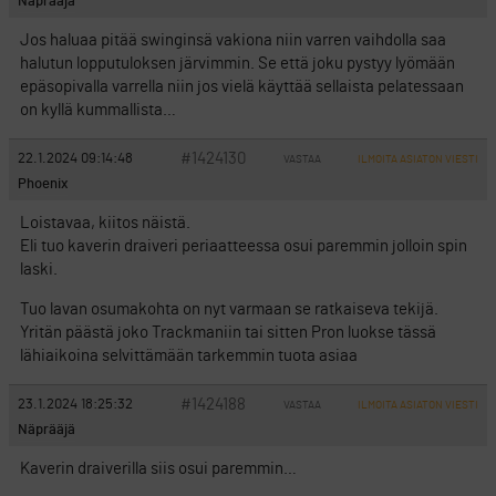
Näprääjä
Jos haluaa pitää swinginsä vakiona niin varren vaihdolla saa
halutun lopputuloksen järvimmin. Se että joku pystyy lyömään
epäsopivalla varrella niin jos vielä käyttää sellaista pelatessaan
on kyllä kummallista…
#1424130
22.1.2024 09:14:48
VASTAA
ILMOITA ASIATON VIESTI
Phoenix
Loistavaa, kiitos näistä.
Eli tuo kaverin draiveri periaatteessa osui paremmin jolloin spin
laski.
Tuo lavan osumakohta on nyt varmaan se ratkaiseva tekijä.
Yritän päästä joko Trackmaniin tai sitten Pron luokse tässä
lähiaikoina selvittämään tarkemmin tuota asiaa
#1424188
23.1.2024 18:25:32
VASTAA
ILMOITA ASIATON VIESTI
Näprääjä
Kaverin draiverilla siis osui paremmin…