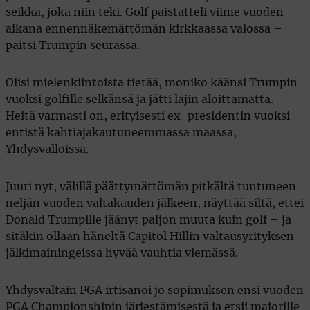
seikka, joka niin teki. Golf paistatteli viime vuoden
aikana ennennäkemättömän kirkkaassa valossa –
paitsi Trumpin seurassa.
Olisi mielenkiintoista tietää, moniko käänsi Trumpin
vuoksi golfille selkänsä ja jätti lajin aloittamatta.
Heitä varmasti on, erityisesti ex-presidentin vuoksi
entistä kahtiajakautuneemmassa maassa,
Yhdysvalloissa.
Juuri nyt, välillä päättymättömän pitkältä tuntuneen
neljän vuoden valtakauden jälkeen, näyttää siltä, ettei
Donald Trumpille jäänyt paljon muuta kuin golf – ja
sitäkin ollaan häneltä Capitol Hillin valtausyrityksen
jälkimainingeissa hyvää vauhtia viemässä.
Yhdysvaltain PGA irtisanoi jo sopimuksen ensi vuoden
PGA Championshipin järjestämisestä ja etsii majorille