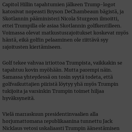
Capitol Hillin tapahtumien jälkeen Trump-logot
katosivat nopeasti Bryson DeChambeaun bägistä, ja
Skotlannin pääministeri Nicola Sturgeon ilmoitti,
ettei Trumpilla ole asiaa Skotlannin golfkentilleen.
Voimassa olevat matkustusrajoitukset koskevat myös
häntä, eikä golfin pelaaminen ole riittävä syy
rajoitusten kiertämiseen.
Golf tekee vahvaa irtiottoa Trumpista, vaikkakin se
tapahtuu kovin myöhään. Mutta parempi näin.
Samassa yhteydessä on tosin syytä todeta, että
golfvaikuttajien piiristä löytyy yhä myös Trumpin
tukijoita ja varsinkin Trumpin toimet hiljaa
hyväksyneitä.
Vielä marraskuun presidentinvaalien alla
horjumattomana republikaanina tunnettu Jack
Nicklaus vetosi uskaliaasti Trumpin äänestämisen