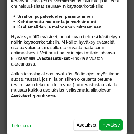
keräävät tietoa (esim. vierailemis­tasi sivuista ja laitteesi
ominaisuuk­sista) seuraaviin käyttötarkoituksiin:
Sisällön ja palveluiden parantaminen
Kohdennettu mainonta ja markkinointi
Kävijämäärien ja mainonnan mittaaminen
Hyväksymällä evästeet, annat luvan tietojesi käsittelyyn
näihin käyttötarkoituksiin. Mikäli et hyväksy evästeitä,
osa palveluista tai sisällöistä ei välttämättä toimi
optimaalisesti. Voit muuttaa valintojasi milloin tahansa
klikkaamalla
-linkkiä sivuston
Evästeasetukset
alareunassa.
Jotkin teknologiat saattavat käyttää tietojasi myös ilman
suostumustasi, jos niillä on siihen oikeutettu peruste
(esim. sivun tekninen toimivuus). Voit vastustaa tätä tai
muuttaa kaikkia asetuksiasi valitsemalla alla olevan
-painikkeen.
Asetukset
Asetukset
Hyväksy
Tietosuoja