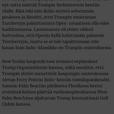
nyt uutta isäntää Trumpin Bedminsterin kentän
tilalle. R&A teki niin ikään entistä selvemmän
pesäeron ja ilmoitti, ettei Trumpin omistaman
Turnberryn palauttamista Open-rotaatioon olla edes
harkitsemassa. Lausunnosta oli rivien välissä
luettavissa, että Openin kyllä haluttaisiin palaavan
Turnberryyn, mutta se ei tule tapahtumaan niin
kauan kuin links-klassikko on Trumpin omistuksessa.
New Yorkin kaupunki taas irtisanoi sopimukset
Trump Organizationin kanssa, mikä merkitsi, että
Trumpin yhtiöt menettivät kaupungin omistuksessa
olevan Ferry Pointin links-kentän toimilupaoikeudet.
Samoin Palm Beachin piirikunta Floridassa kertoi
etsivänsä keinoa päättää vuokrasopimuksensa West
Palm Beachissa sijaitsevan Trump International Golf
Clubin kanssa.