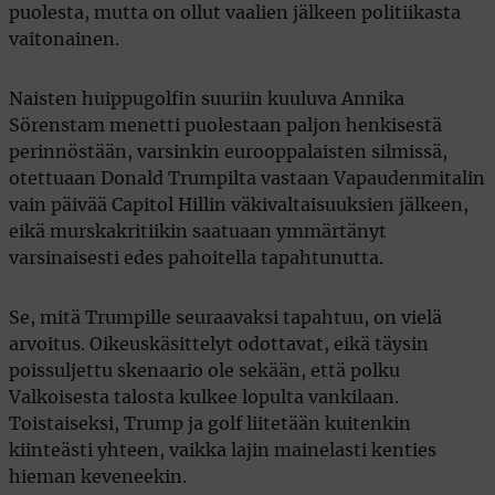
puolesta, mutta on ollut vaalien jälkeen politiikasta
vaitonainen.
Naisten huippugolfin suuriin kuuluva Annika
Sörenstam menetti puolestaan paljon henkisestä
perinnöstään, varsinkin eurooppalaisten silmissä,
otettuaan Donald Trumpilta vastaan Vapaudenmitalin
vain päivää Capitol Hillin väkivaltaisuuksien jälkeen,
eikä murskakritiikin saatuaan ymmärtänyt
varsinaisesti edes pahoitella tapahtunutta.
Se, mitä Trumpille seuraavaksi tapahtuu, on vielä
arvoitus. Oikeuskäsittelyt odottavat, eikä täysin
poissuljettu skenaario ole sekään, että polku
Valkoisesta talosta kulkee lopulta vankilaan.
Toistaiseksi, Trump ja golf liitetään kuitenkin
kiinteästi yhteen, vaikka lajin mainelasti kenties
hieman keveneekin.