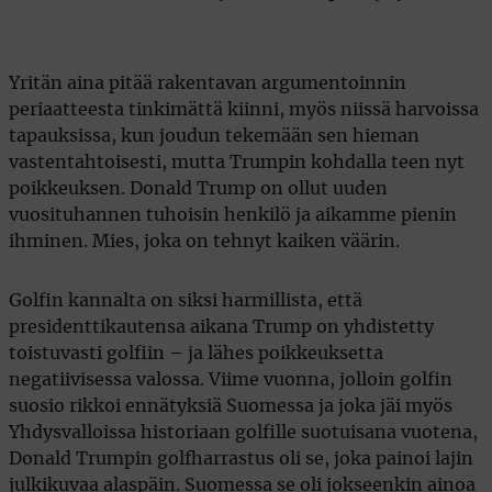
Yritän aina pitää rakentavan argumentoinnin
periaatteesta tinkimättä kiinni, myös niissä harvoissa
tapauksissa, kun joudun tekemään sen hieman
vastentahtoisesti, mutta Trumpin kohdalla teen nyt
poikkeuksen. Donald Trump on ollut uuden
vuosituhannen tuhoisin henkilö ja aikamme pienin
ihminen. Mies, joka on tehnyt kaiken väärin.
Golfin kannalta on siksi harmillista, että
presidenttikautensa aikana Trump on yhdistetty
toistuvasti golfiin – ja lähes poikkeuksetta
negatiivisessa valossa. Viime vuonna, jolloin golfin
suosio rikkoi ennätyksiä Suomessa ja joka jäi myös
Yhdysvalloissa historiaan golfille suotuisana vuotena,
Donald Trumpin golfharrastus oli se, joka painoi lajin
julkikuvaa alaspäin. Suomessa se oli jokseenkin ainoa