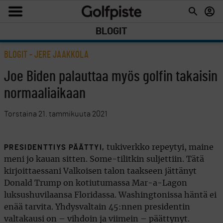
BLOGIT
BLOGIT
- JERE JAAKKOLA
Joe Biden palauttaa myös golfin takaisin
normaaliaikaan
Torstaina 21. tammikuuta 2021
tukiverkko repeytyi, maine
PRESIDENTTIYS PÄÄTTYI,
meni jo kauan sitten. Some-tilitkin suljettiin. Tätä
kirjoittaessani Valkoisen talon taakseen jättänyt
Donald Trump on kotiutumassa Mar-a-Lagon
luksushuvilaansa Floridassa. Washingtonissa häntä ei
enää tarvita. Yhdysvaltain 45:nnen presidentin
valtakausi on – vihdoin ja viimein – päättynyt.