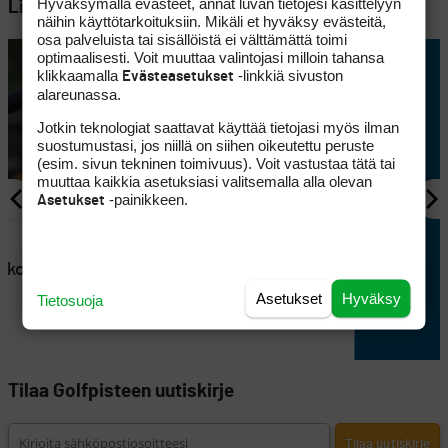
Hyväksymällä evästeet, annat luvan tietojesi käsittelyyn
Lisää aiheesta
näihin käyttötarkoituksiin. Mikäli et hyväksy evästeitä,
osa palveluista tai sisällöistä ei välttämättä toimi
optimaalisesti. Voit muuttaa valintojasi milloin tahansa
klikkaamalla
-linkkiä sivuston
Evästeasetukset
alareunassa.
Jotkin teknologiat saattavat käyttää tietojasi myös ilman
suostumustasi, jos niillä on siihen oikeutettu peruste
(esim. sivun tekninen toimivuus). Voit vastustaa tätä tai
muuttaa kaikkia asetuksiasi valitsemalla alla olevan
-painikkeen.
Asetukset
AJANKOHTAISTA
en
Lappajärvellä kisataan
atkoaikaa
sunnuntaina hyvin
erikoisessa golftriathlonissa
Asetukset
Hyväksy
Tietosuoja
Tilaa Golfpisteen uutiskirje