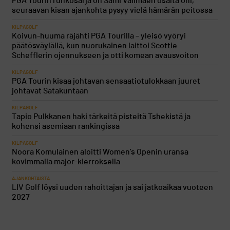
PGA Tourin runkosarja on Sami Välimäen osalta ohi,
seuraavan kisan ajankohta pysyy vielä hämärän peitossa
KILPAGOLF
Koivun-huuma räjähti PGA Tourilla – yleisö vyöryi
päätösväylällä, kun nuorukainen laittoi Scottie
Schefflerin ojennukseen ja otti komean avausvoiton
KILPAGOLF
PGA Tourin kisaa johtavan sensaatiotulokkaan juuret
johtavat Satakuntaan
KILPAGOLF
Tapio Pulkkanen haki tärkeitä pisteitä Tshekistä ja
kohensi asemiaan rankingissa
KILPAGOLF
Noora Komulainen aloitti Women’s Openin uransa
kovimmalla major-kierroksella
AJANKOHTAISTA
LIV Golf löysi uuden rahoittajan ja sai jatkoaikaa vuoteen
2027