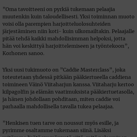
”Oma tavoitteeni on pyrkiä tukemaan pelaajia
muutenkin kuin taloudellisesti. Yksi toiminnan muoto
voisi olla parempien harjoitteluolosuhteiden
järjestäminen niin koti- kuin ulkomailtakin. Pelaajalle
pitää tehdä kaikki mahdollisimman helpoksi, jotta
hän voi keskittyä harjoittelemiseen ja työntekoon”,
Korhonen sanoo.
Yksi uusi tukimuoto on ”Caddie Masterclass”, joka
toteutetaan yhdessä pitkään pääkiertueella caddiena
toimineen Väinö Viitaharjun kanssa. Viitaharju kertoo
kilpagolfin ja elämän vaatimuksista pääkiertuetasolla,
ja hänen johdollaan pohditaan, miten caddie voi
parhaalla mahdollisella tavalla tukea pelaajaa.
”Henkisen tuen tarve on noussut myös esille, ja
pyrimme osaltamme tukemaan siinä. Lisäksi