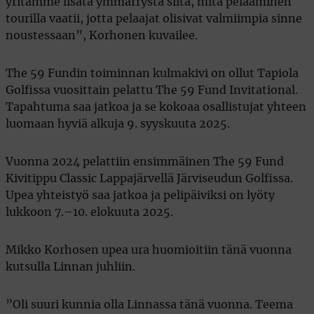
yritämme lisätä ymmärrystä siitä, mitä pelaaminen
tourilla vaatii, jotta pelaajat olisivat valmiimpia sinne
noustessaan”, Korhonen kuvailee.
The 59 Fundin toiminnan kulmakivi on ollut Tapiola
Golfissa vuosittain pelattu The 59 Fund Invitational.
Tapahtuma saa jatkoa ja se kokoaa osallistujat yhteen
luomaan hyviä alkuja 9. syyskuuta 2025.
Vuonna 2024 pelattiin ensimmäinen The 59 Fund
Kivitippu Classic Lappajärvellä Järviseudun Golfissa.
Upea yhteistyö saa jatkoa ja pelipäiviksi on lyöty
lukkoon 7.–10. elokuuta 2025.
Mikko Korhosen upea ura huomioitiin tänä vuonna
kutsulla Linnan juhliin.
”Oli suuri kunnia olla Linnassa tänä vuonna. Teema