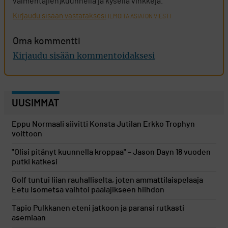
valmentajien)kuunnella ja kysellä vinkkejä.
Kirjaudu sisään vastataksesi
ILMOITA ASIATON VIESTI
Oma kommentti
Kirjaudu sisään kommentoidaksesi
UUSIMMAT
Eppu Normaali siivitti Konsta Jutilan Erkko Trophyn
voittoon
"Olisi pitänyt kuunnella kroppaa" – Jason Dayn 18 vuoden
putki katkesi
Golf tuntui liian rauhalliselta, joten ammattilaispelaaja
Eetu Isometsä vaihtoi päälajikseen hiihdon
Tapio Pulkkanen eteni jatkoon ja paransi rutkasti
asemiaan