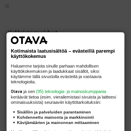
Kotimaista laatusisältöä – evästeillä parempi
käyttökokemus
Haluamme tarjota sinulle parhaan mahdollisen
käyttökokemuksen ja laadukkaat sisällöt, siksi
käytämme tällä sivustolla evästeitä ja vastaavia
teknologioita.
ja sen
(95) teknologia- ja mainoskumppania
Otava
keräävät tietoa (esim. vierailemis­tasi sivuista ja laitteesi
ominaisuuk­sista) seuraaviin käyttötarkoituksiin:
Sisällön ja palveluiden parantaminen
Kohdennettu mainonta ja markkinointi
Kävijämäärien ja mainonnan mittaaminen