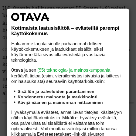
U.S. Openin hallitseva mestari J.J. Spaun (-8) pelasi
kierroksensa 68 lyönnillä ja hän on jaetulla
kuudennella sijalla. Charles Schwab Challenge on
Kotimaista laatusisältöä – evästeillä parempi
hyvin tasainen, sillä kolmen lyönnin sisällä kärjestä
käyttökokemus
on yli 20 pelaajaa.
Haluamme tarjota sinulle parhaan mahdollisen
käyttökokemuksen ja laadukkaat sisällöt, siksi
Colonial Country Clubin kentällä taistellaan tärkeistä
käytämme tällä sivustolla evästeitä ja vastaavia
maailmanlistan pisteistä, sillä viimeiset paikat
teknologioita.
kolmen viikon päästä pelattavaan U.S. Openiin ovat
ja sen
(95) teknologia- ja mainoskumppania
Otava
vielä avoinna. Osa pelaajista tavoittelee nousua
keräävät tietoa (esim. vierailemis­tasi sivuista ja laitteesi
maailmanlistan 60 parhaan joukkoon, kun taas
ominaisuuk­sista) seuraaviin käyttötarkoituksiin:
toisille viimeinen mahdollisuus tulee kesäkuun
Sisällön ja palveluiden parantaminen
alkupuolen karsinnoissa.
Kohdennettu mainonta ja markkinointi
Kävijämäärien ja mainonnan mittaaminen
Hyväksymällä evästeet, annat luvan tietojesi käsittelyyn
Solo leader Jordan Smith is enjoying every moment
näihin käyttötarkoituksiin. Mikäli et hyväksy evästeitä,
as he searches for his first PGA TOUR win
osa palveluista tai sisällöistä ei välttämättä toimi
@CSChallengeFW
.
pic.twitter.com/LD5xBDwlRM
optimaalisesti. Voit muuttaa valintojasi milloin tahansa
klikkaamalla
-linkkiä sivuston
Evästeasetukset