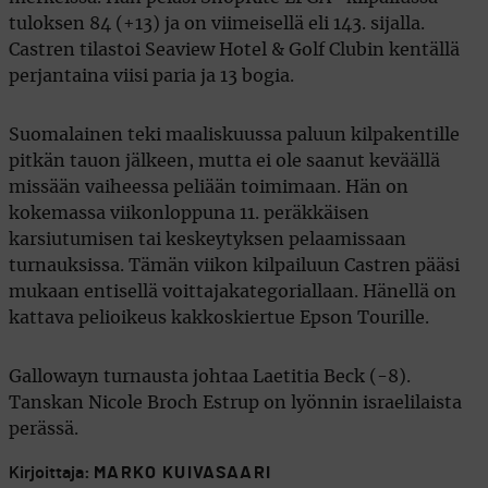
tuloksen 84 (+13) ja on viimeisellä eli 143. sijalla.
Castren tilastoi Seaview Hotel & Golf Clubin kentällä
perjantaina viisi paria ja 13 bogia.
Suomalainen teki maaliskuussa paluun kilpakentille
pitkän tauon jälkeen, mutta ei ole saanut keväällä
missään vaiheessa peliään toimimaan. Hän on
kokemassa viikonloppuna 11. peräkkäisen
karsiutumisen tai keskeytyksen pelaamissaan
turnauksissa. Tämän viikon kilpailuun Castren pääsi
mukaan entisellä voittajakategoriallaan. Hänellä on
kattava pelioikeus kakkoskiertue Epson Tourille.
Gallowayn turnausta johtaa Laetitia Beck (-8).
Tanskan Nicole Broch Estrup on lyönnin israelilaista
perässä.
Kirjoittaja:
MARKO KUIVASAARI