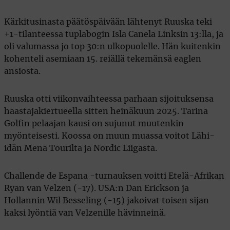
Kärkitusinasta päätöspäivään lähtenyt Ruuska teki
+1-tilanteessa tuplabogin Isla Canela Linksin 13:lla, ja
oli valumassa jo top 30:n ulkopuolelle. Hän kuitenkin
kohenteli asemiaan 15. reiällä tekemänsä eaglen
ansiosta.
Ruuska otti viikonvaihteessa parhaan sijoituksensa
haastajakiertueella sitten heinäkuun 2025. Tarina
Golfin pelaajan kausi on sujunut muutenkin
myönteisesti. Koossa on muun muassa voitot Lähi-
idän Mena Tourilta ja Nordic Liigasta.
Challende de Espana -turnauksen voitti Etelä-Afrikan
Ryan van Velzen (-17). USA:n Dan Erickson ja
Hollannin Wil Besseling (-15) jakoivat toisen sijan
kaksi lyöntiä van Velzenille hävinneinä.