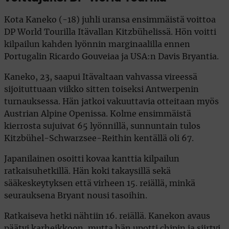
Kota Kaneko (-18) juhli uransa ensimmäistä voittoa
DP World Tourilla Itävallan Kitzbühelissä. Hön voitti
kilpailun kahden lyönnin marginaalilla ennen
Portugalin Ricardo Gouveiaa ja USA:n Davis Bryantia.
Kaneko, 23, saapui Itävaltaan vahvassa vireessä
sijoituttuaan viikko sitten toiseksi Antwerpenin
turnauksessa. Hän jatkoi vakuuttavia otteitaan myös
Austrian Alpine Openissa. Kolme ensimmäistä
kierrosta sujuivat 65 lyönnillä, sunnuntain tulos
Kitzbühel-Schwarzsee-Reithin kentällä oli 67.
Japanilainen osoitti kovaa kanttia kilpailun
ratkaisuhetkillä. Hän koki takaysillä sekä
sääkeskeytyksen että virheen 15. reiällä, minkä
seurauksena Bryant nousi tasoihin.
Ratkaiseva hetki nähtiin 16. reiällä. Kanekon avaus
päätyi karheikkoon, mutta hän upotti chipin ja siirtyi