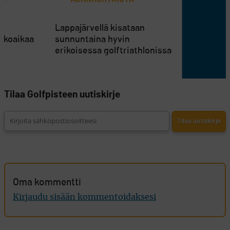
en
Lappajärvellä kisataan
atkoaikaa
sunnuntaina hyvin
erikoisessa golftriathlonissa
Tilaa Golfpisteen uutiskirje
Oma kommentti
Kirjaudu sisään kommentoidaksesi