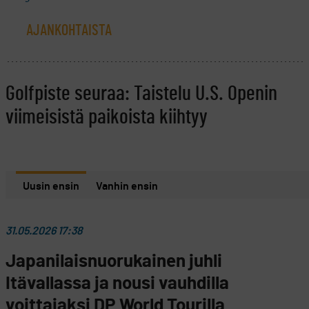
AJANKOHTAISTA
Golfpiste seuraa: Taistelu U.S. Openin
viimeisistä paikoista kiihtyy
Uusin ensin
Vanhin ensin
31.05.2026 17:38
Japanilaisnuorukainen juhli
Itävallassa ja nousi vauhdilla
voittajaksi DP World Tourilla