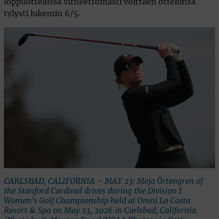
loppuottelussa virheettömästi voittaen ottelunsa
tylysti lukemin 6/5.
CARLSBAD, CALIFORNIA – MAY 23: Meja Örtengren of
the Stanford Cardinal drives during the Division I
Women’s Golf Championship held at Omni La Costa
Resort & Spa on May 23, 2026 in Carlsbad, California.