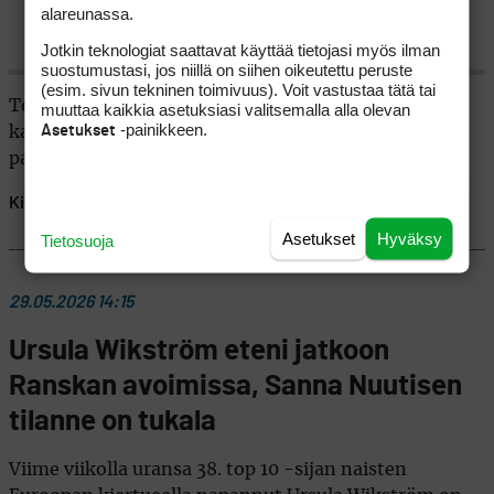
alareunassa.
— PGA TOUR (@PGATOUR)
May 29, 2026
Jotkin teknologiat saattavat käyttää tietojasi myös ilman
suostumustasi, jos niillä on siihen oikeutettu peruste
(esim. sivun tekninen toimivuus). Voit vastustaa tätä tai
Tony Finau, Rasmus Højgaard ja Max Greyserman
muuttaa kaikkia asetuksiasi valitsemalla alla olevan
-painikkeen.
Asetukset
karsiutuivat, joten heillä alkaa olla kiire lunastaa
paikka kauden kolmanteen major-kilpailuun.
Kirjoittaja:
MARKO KUIVASAARI
Asetukset
Hyväksy
Tietosuoja
29.05.2026 14:15
Ursula Wikström eteni jatkoon
Ranskan avoimissa, Sanna Nuutisen
tilanne on tukala
Viime viikolla uransa 38. top 10 -sijan naisten