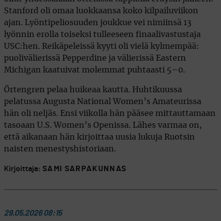
Stanford oli omaa luokkaansa koko kilpailuviikon
ajan. Lyöntipeliosuuden joukkue vei nimiinsä 13
lyönnin erolla toiseksi tulleeseen finaalivastustaja
USC:hen. Reikäpeleissä kyyti oli vielä kylmempää:
puolivälierissä Pepperdine ja välierissä Eastern
Michigan kaatuivat molemmat puhtaasti 5–0.
Örtengren pelaa huikeaa kautta. Huhtikuussa
pelatussa Augusta National Women’s Amateurissa
hän oli neljäs. Ensi viikolla hän pääsee mittauttamaan
tasoaan U.S. Women’s Openissa. Lähes varmaa on,
että aikanaan hän kirjoittaa uusia lukuja Ruotsin
naisten menestyshistoriaan.
Kirjoittaja:
SAMI SARPAKUNNAS
29.05.2026 08:15