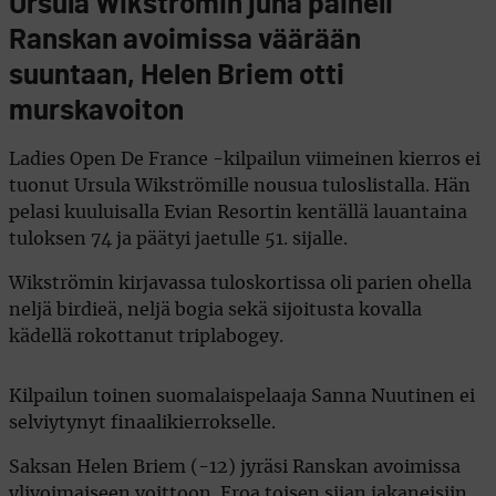
Ursula Wikströmin juna paineli
Ranskan avoimissa väärään
suuntaan, Helen Briem otti
murskavoiton
Ladies Open De France -kilpailun viimeinen kierros ei
tuonut Ursula Wikströmille nousua tuloslistalla. Hän
pelasi kuuluisalla Evian Resortin kentällä lauantaina
tuloksen 74 ja päätyi jaetulle 51. sijalle.
Wikströmin kirjavassa tuloskortissa oli parien ohella
neljä birdieä, neljä bogia sekä sijoitusta kovalla
kädellä rokottanut triplabogey.
Kilpailun toinen suomalaispelaaja Sanna Nuutinen ei
selviytynyt finaalikierrokselle.
Saksan Helen Briem (-12) jyräsi Ranskan avoimissa
ylivoimaiseen voittoon. Eroa toisen sijan jakaneisiin