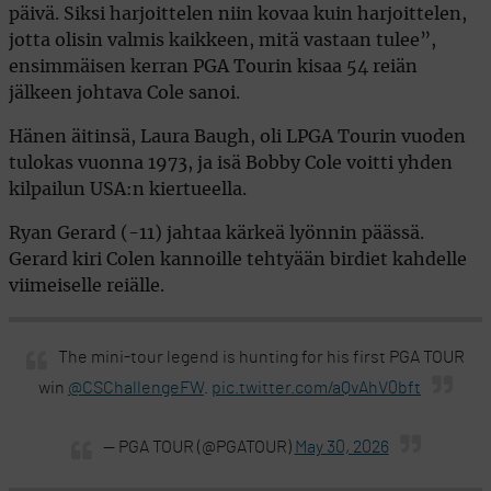
päivä. Siksi harjoittelen niin kovaa kuin harjoittelen,
jotta olisin valmis kaikkeen, mitä vastaan tulee”,
ensimmäisen kerran PGA Tourin kisaa 54 reiän
jälkeen johtava Cole sanoi.
Hänen äitinsä, Laura Baugh, oli LPGA Tourin vuoden
tulokas vuonna 1973, ja isä Bobby Cole voitti yhden
kilpailun USA:n kiertueella.
Ryan Gerard (-11) jahtaa kärkeä lyönnin päässä.
Gerard kiri Colen kannoille tehtyään birdiet kahdelle
viimeiselle reiälle.
The mini-tour legend is hunting for his first PGA TOUR
win
@CSChallengeFW
.
pic.twitter.com/aQvAhV0bft
— PGA TOUR (@PGATOUR)
May 30, 2026