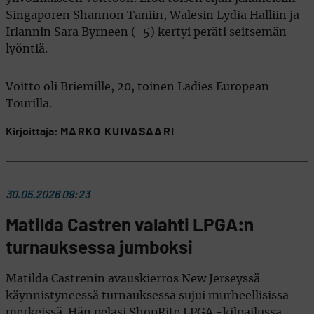
Singaporen Shannon Taniin, Walesin Lydia Halliin ja
Irlannin Sara Byrneen (-5) kertyi peräti seitsemän
lyöntiä.
Voitto oli Briemille, 20, toinen Ladies European
Tourilla.
Kirjoittaja:
MARKO KUIVASAARI
30.05.2026 09:23
Matilda Castren valahti LPGA:n
turnauksessa jumboksi
Matilda Castrenin avauskierros New Jerseyssä
käynnistyneessä turnauksessa sujui murheellisissa
merkeissä. Hän pelasi ShopRite LPGA -kilpailussa