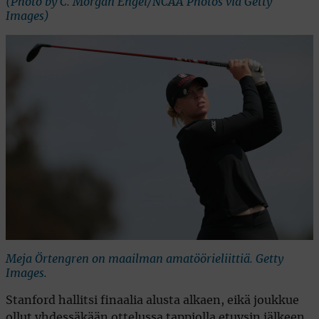
(Photo by C. Morgan Engel/NCAA Photos via Getty
Images)
Meja Örtengren on maailman amatöörieliittiä. Getty
Images.
Stanford hallitsi finaalia alusta alkaen, eikä joukkue
ollut yhdessäkään ottelussa tappiolla etuysin jälkeen.