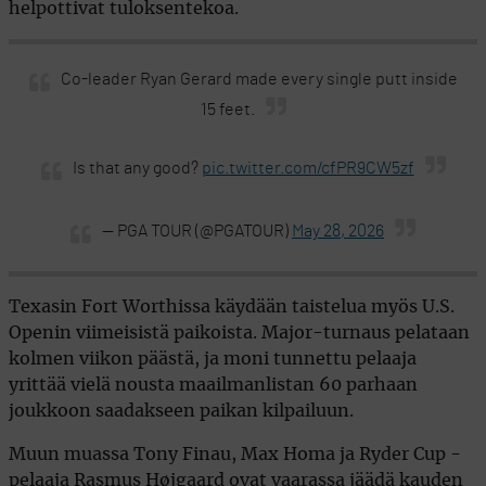
helpottivat tuloksentekoa.
Co-leader Ryan Gerard made every single putt inside
15 feet.
Is that any good?
pic.twitter.com/cfPR9CW5zf
— PGA TOUR (@PGATOUR)
May 28, 2026
Texasin Fort Worthissa käydään taistelua myös U.S.
Openin viimeisistä paikoista. Major-turnaus pelataan
kolmen viikon päästä, ja moni tunnettu pelaaja
yrittää vielä nousta maailmanlistan 60 parhaan
joukkoon saadakseen paikan kilpailuun.
Muun muassa Tony Finau, Max Homa ja Ryder Cup -
pelaaja Rasmus Højgaard ovat vaarassa jäädä kauden