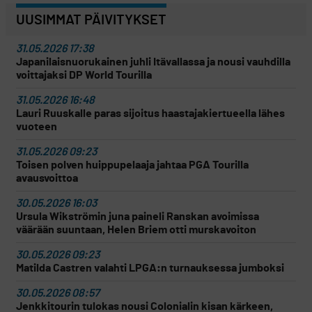
UUSIMMAT PÄIVITYKSET
31.05.2026 17:38
Japanilaisnuorukainen juhli Itävallassa ja nousi vauhdilla
voittajaksi DP World Tourilla
31.05.2026 16:48
Lauri Ruuskalle paras sijoitus haastajakiertueella lähes
vuoteen
31.05.2026 09:23
Toisen polven huippupelaaja jahtaa PGA Tourilla
avausvoittoa
30.05.2026 16:03
Ursula Wikströmin juna paineli Ranskan avoimissa
väärään suuntaan, Helen Briem otti murskavoiton
30.05.2026 09:23
Matilda Castren valahti LPGA:n turnauksessa jumboksi
30.05.2026 08:57
Jenkkitourin tulokas nousi Colonialin kisan kärkeen,