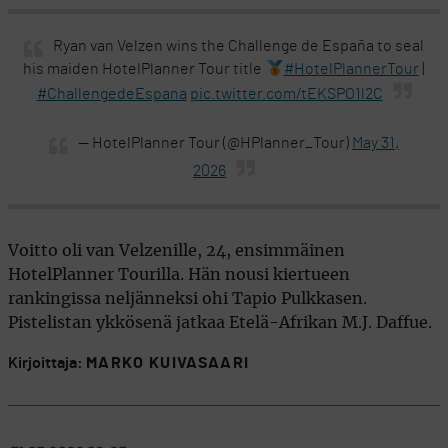
Ryan van Velzen wins the Challenge de España to seal
his maiden HotelPlanner Tour title
#HotelPlannerTour
|
#ChallengedeEspana
pic.twitter.com/tEKSPO1l2C
— HotelPlanner Tour (@HPlanner_Tour)
May 31,
2026
Voitto oli van Velzenille, 24, ensimmäinen
HotelPlanner Tourilla. Hän nousi kiertueen
rankingissa neljänneksi ohi Tapio Pulkkasen.
Pistelistan ykkösenä jatkaa Etelä-Afrikan M.J. Daffue.
Kirjoittaja:
MARKO KUIVASAARI