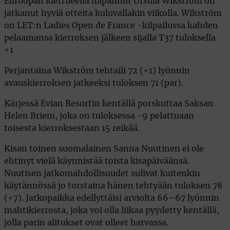
Euroopan kiertueella napannut Ursula Wikström on
jatkanut hyviä otteita kuluvallakin viikolla. Wikström
on LET:n Ladies Open de France -kilpailussa kahden
pelaamansa kierroksen jälkeen sijalla T37 tuloksella
+1
Perjantaina Wikström tehtaili 72 (+1) lyönnin
avauskierroksen jatkeeksi tuloksen 71 (par).
Kärjessä Evian Resortin kentällä porskuttaa Saksan
Helen Briem, joka on tuloksessa -9 pelattuaan
toisesta kierroksestaan 15 reikää.
Kisan toinen suomalainen Sanna Nuutinen ei ole
ehtinyt vielä käynnistää toista kisapäiväänsä.
Nuutisen jatkomahdollisuudet sulivat kuitenkin
käytännössä jo torstaina hänen tehtyään tuloksen 78
(+7). Jatkopaikka edellyttäisi arviolta 66–67 lyönnin
mahtikierrosta, joka voi olla liikaa pyydetty kentällä,
jolla parin alitukset ovat olleet harvassa.