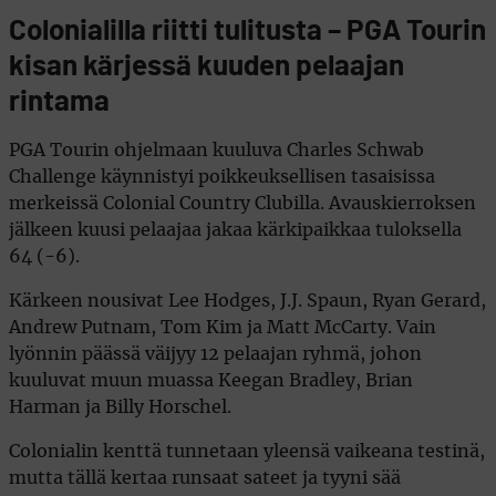
Colonialilla riitti tulitusta – PGA Tourin
kisan kärjessä kuuden pelaajan
rintama
PGA Tourin ohjelmaan kuuluva Charles Schwab
Challenge käynnistyi poikkeuksellisen tasaisissa
merkeissä Colonial Country Clubilla. Avauskierroksen
jälkeen kuusi pelaajaa jakaa kärkipaikkaa tuloksella
64 (-6).
Kärkeen nousivat Lee Hodges, J.J. Spaun, Ryan Gerard,
Andrew Putnam, Tom Kim ja Matt McCarty. Vain
lyönnin päässä väijyy 12 pelaajan ryhmä, johon
kuuluvat muun muassa Keegan Bradley, Brian
Harman ja Billy Horschel.
Colonialin kenttä tunnetaan yleensä vaikeana testinä,
mutta tällä kertaa runsaat sateet ja tyyni sää