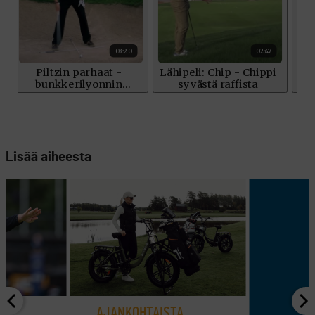
Lisää aiheesta
A
AJANKOHTAISTA