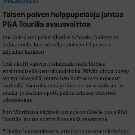
31.05.2026 09:23
Toisen polven huippupelaaja jahtaa
PGA Tourilla avausvoittoa
Eric Cole (-12) pelasi Charles Schwab Challengen
kolmannella kierroksella tuloksen 63 ja nousi
kilpailun kärkeen.
Cole aloitti vahvasti tekemällä neljä birdieä
ensimmäisellä kenttäpuoliskolla. Päivän ainoa bogey
syntyi takaysillä, mutta hän kuittasi sen nopeasti
birdieillä. Kierroksen näyttävin suoritus nähtiin 16.
reiällä, jossa hän upotti pallon reikään viheriön
ulkopuolelta.
Fort Worthissa käytävä turnaus on Colelle 120:s PGA
Tourilla, mutta voittotili on vielä avaamatta.
”Tiedän kokemuksesta, ettei huomisesta tule helppo