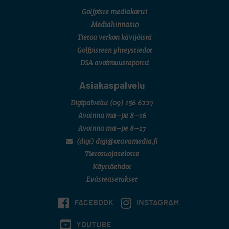
Golfpiste mediakortti
Mediahinnasto
Tietoa verkon kävijöistä
Golfpisteen yhteystiedot
DSA avoimuusraportti
Asiakaspalvelu
Digipalvelut
(09) 156 6227
Avoinna ma–pe 8–16
Avoinna ma–pe 8–17
(digi) digi@otavamedia.fi
Tietosuojaseloste
Käyttöehdot
Evästeasetukset
FACEBOOK
INSTAGRAM
YOUTUBE