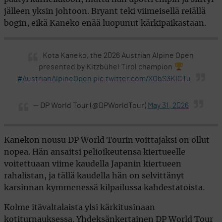
jälleen yksin johtoon. Bryant teki viimeisellä reiällä
bogin, eikä Kaneko enää luopunut kärkipaikastaan.
Kota Kaneko, the 2026 Austrian Alpine Open
presented by Kitzbühel Tirol champion
#AustrianAlpineOpen
pic.twitter.com/XObS3KICTu
— DP World Tour (@DPWorldTour)
May 31, 2026
Kanekon nousu DP World Tourin voittajaksi on ollut
nopea. Hän ansaitsi pelioikeutensa kiertueelle
voitettuaan viime kaudella Japanin kiertueen
rahalistan, ja tällä kaudella hän on selvittänyt
karsinnan kymmenessä kilpailussa kahdestatoista.
Kolme itävaltalaista ylsi kärkitusinaan
kotiturnauksessa. Yhdeksänkertainen DP World Tour