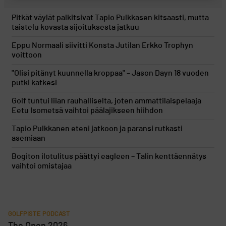
Pitkät väylät palkitsivat Tapio Pulkkasen kitsaasti, mutta
taistelu kovasta sijoituksesta jatkuu
Eppu Normaali siivitti Konsta Jutilan Erkko Trophyn
voittoon
"Olisi pitänyt kuunnella kroppaa" – Jason Dayn 18 vuoden
putki katkesi
Golf tuntui liian rauhalliselta, joten ammattilaispelaaja
Eetu Isometsä vaihtoi päälajikseen hiihdon
Tapio Pulkkanen eteni jatkoon ja paransi rutkasti
asemiaan
Bogiton ilotulitus päättyi eagleen – Talin kenttäennätys
vaihtoi omistajaa
GOLFPISTE PODCAST