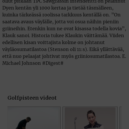
ollut pitkään TPC Sawgrassin intendentti on pelannut
Dyen kentän yli 1000 kertaa ja tietää täsmälleen,
kuinka tärkeässä roolissa tarkkuus kentällä on. ”On
saatava avaus väylälle, jotta voi osua näihin pieniin
griineihin. Etenkin kun ne ovat kisassa todella kovia”,
Klauk sanoi. Historia tukee Klaukin väittämää. Viiden
edellisen kisan voittajista kolme on johtanut
väyläosumatilastoa (Stenson oli 11:s). Eikä yllättävää,
että nuo pelaajat johtivat myös griiniosumatilastoa. E.
Michael Johnson #Digest#