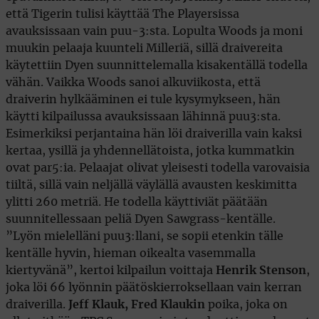
että Tigerin tulisi käyttää The Playersissa
avauksissaan vain puu-3:sta. Lopulta Woods ja moni
muukin pelaaja kuunteli Milleriä, sillä draivereita
käytettiin Dyen suunnittelemalla kisakentällä todella
vähän. Vaikka Woods sanoi alkuviikosta, että
draiverin hylkääminen ei tule kysymykseen, hän
käytti kilpailussa avauksissaan lähinnä puu3:sta.
Esimerkiksi perjantaina hän löi draiverilla vain kaksi
kertaa, ysillä ja yhdennellätoista, jotka kummatkin
ovat par5:ia. Pelaajat olivat yleisesti todella varovaisia
tiiltä, sillä vain neljällä väylällä avausten keskimitta
ylitti 260 metriä. He todella käyttiviät päätään
suunnitellessaan peliä Dyen Sawgrass-kentälle.
”Lyön mielelläni puu3:llani, se sopii etenkin tälle
kentälle hyvin, hieman oikealta vasemmalla
kiertyvänä”, kertoi kilpailun voittaja
Henrik Stenson
,
joka löi 66 lyönnin päätöskierroksellaan vain kerran
draiverilla.
Jeff Klauk, Fred Klaukin
poika, joka on