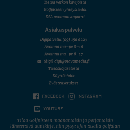
Tietoa verkon kävijöistä
Golfpisteen yhteystiedot
DSA avoimuusraportti
Asiakaspalvelu
Digipalvelut
(09) 156 6227
Avoinna ma–pe 8–16
Avoinna ma–pe 8–17
(digi) digi@otavamedia.fi
Tietosuojaseloste
Käyttöehdot
Evästeasetukset
FACEBOOK
INSTAGRAM
YOUTUBE
Tilaa Golfpisteen maanantaisin ja perjantaisin
lähetettävä uutiskirje, niin pysyt ajan tasalla golfalan