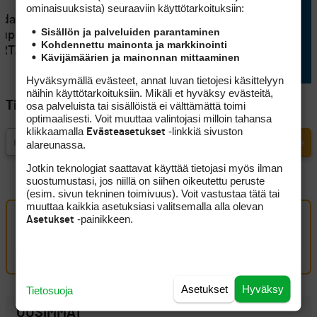
VÄLINEET
2
ominaisuuk­sista) seuraaviin käyttötarkoituksiin:
ndan
Testissä Huawei Watch Fit 5
Sisällön ja palveluiden parantaminen
lupöydälle
Pro: Miten kohtuuhintainen
Kohdennettu mainonta ja markkinointi
 RTZ 2:n
monilajikello toimii golfarin
Kävijämäärien ja mainonnan mittaaminen
ranteessa?
Hyväksymällä evästeet, annat luvan tietojesi käsittelyyn
näihin käyttötarkoituksiin. Mikäli et hyväksy evästeitä,
osa palveluista tai sisällöistä ei välttämättä toimi
Tilaa Golfpisteen uutiskirje
optimaalisesti. Voit muuttaa valintojasi milloin tahansa
klikkaamalla
-linkkiä sivuston
Evästeasetukset
alareunassa.
Jotkin teknologiat saattavat käyttää tietojasi myös ilman
suostumustasi, jos niillä on siihen oikeutettu peruste
(esim. sivun tekninen toimivuus). Voit vastustaa tätä tai
muuttaa kaikkia asetuksiasi valitsemalla alla olevan
-painikkeen.
Asetukset
Oma kommentti
Kirjaudu sisään kommentoidaksesi
Asetukset
Hyväksy
Tietosuoja
UUSIMMAT