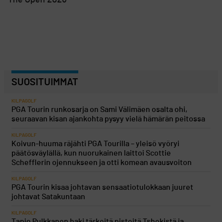
The Open 2026
SUOSITUIMMAT
KILPAGOLF
PGA Tourin runkosarja on Sami Välimäen osalta ohi,
seuraavan kisan ajankohta pysyy vielä hämärän peitossa
KILPAGOLF
Koivun-huuma räjähti PGA Tourilla – yleisö vyöryi
päätösväylällä, kun nuorukainen laittoi Scottie
Schefflerin ojennukseen ja otti komean avausvoiton
KILPAGOLF
PGA Tourin kisaa johtavan sensaatiotulokkaan juuret
johtavat Satakuntaan
KILPAGOLF
Tapio Pulkkanen haki tärkeitä pisteitä Tshekistä ja