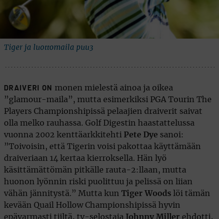
Tiger ja luottomaila puu3
monen mielestä ainoa ja oikea
DRAIVERI ON
”glamour-maila”, mutta esimerkiksi PGA Tourin The
Players Championshipissä pelaajien draiverit saivat
olla melko rauhassa. Golf Digestin haastattelussa
vuonna 2002 kenttäarkkitehti
Pete Dye
sanoi:
”Toivoisin, että Tigerin voisi pakottaa käyttämään
draiveriaan 14 kertaa kierroksella. Hän lyö
käsittämättömän pitkälle rauta-2:llaan, mutta
huonon lyönnin riski puolittuu ja pelissä on liian
vähän jännitystä.” Mutta kun
Tiger Woods
löi tämän
kevään Quail Hollow Championshipissä hyvin
epävarmasti tiiltä, tv-selostaja
Johnny Miller
ehdotti,