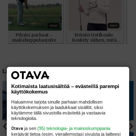
Lisää aiheesta
Kotimaista laatusisältöä – evästeillä parempi
käyttökokemus
Haluamme tarjota sinulle parhaan mahdollisen
käyttökokemuksen ja laadukkaat sisällöt, siksi
käytämme tällä sivustolla evästeitä ja vastaavia
teknologioita.
ja sen
(95) teknologia- ja mainoskumppania
Otava
keräävät tietoa (esim. vierailemis­tasi sivuista ja laitteesi