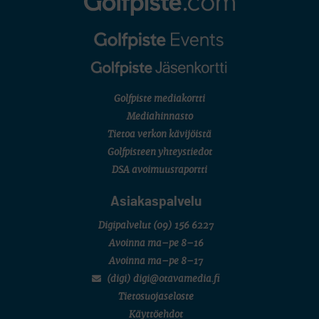
Golfpiste mediakortti
Mediahinnasto
Tietoa verkon kävijöistä
Golfpisteen yhteystiedot
DSA avoimuusraportti
Asiakaspalvelu
Digipalvelut
(09) 156 6227
Avoinna ma–pe 8–16
Avoinna ma–pe 8–17
(digi) digi@otavamedia.fi
Tietosuojaseloste
Käyttöehdot