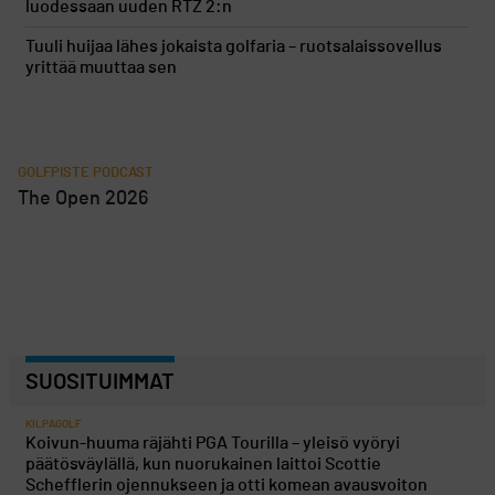
luodessaan uuden RTZ 2:n
Tuuli huijaa lähes jokaista golfaria – ruotsalaissovellus
yrittää muuttaa sen
GOLFPISTE PODCAST
The Open 2026
SUOSITUIMMAT
KILPAGOLF
Koivun-huuma räjähti PGA Tourilla – yleisö vyöryi
päätösväylällä, kun nuorukainen laittoi Scottie
Schefflerin ojennukseen ja otti komean avausvoiton