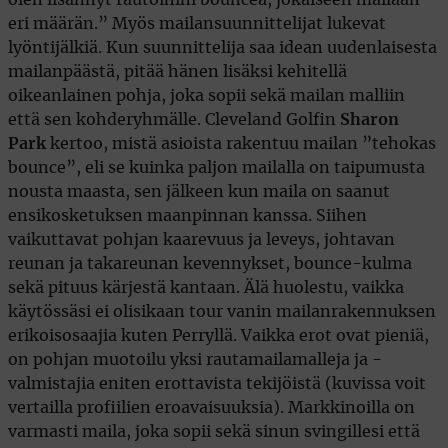
eri määrän.” Myös mailansuunnittelijat lukevat
lyöntijälkiä. Kun suunnittelija saa idean uudenlaisesta
mailanpäästä, pitää hänen lisäksi kehitellä
oikeanlainen pohja, joka sopii sekä mailan malliin
että sen kohderyhmälle. Cleveland Golfin
Sharon
Park
kertoo, mistä asioista rakentuu mailan ”tehokas
bounce”, eli se kuinka paljon mailalla on taipumusta
nousta maasta, sen jälkeen kun maila on saanut
ensikosketuksen maanpinnan kanssa. Siihen
vaikuttavat pohjan kaarevuus ja leveys, johtavan
reunan ja takareunan kevennykset, bounce-kulma
sekä pituus kärjestä kantaan. Älä huolestu, vaikka
käytössäsi ei olisikaan tour vanin mailanrakennuksen
erikoisosaajia kuten Perryllä. Vaikka erot ovat pieniä,
on pohjan muotoilu yksi rautamailamalleja ja -
valmistajia eniten erottavista tekijöistä (kuvissa voit
vertailla profiilien eroavaisuuksia). Markkinoilla on
varmasti maila, joka sopii sekä sinun svingillesi että