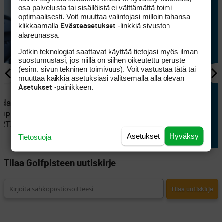
osa palveluista tai sisällöistä ei välttämättä toimi
optimaalisesti. Voit muuttaa valintojasi milloin tahansa
klikkaamalla
-linkkiä sivuston
Evästeasetukset
alareunassa.
Jotkin teknologiat saattavat käyttää tietojasi myös ilman
suostumustasi, jos niillä on siihen oikeutettu peruste
(esim. sivun tekninen toimivuus). Voit vastustaa tätä tai
muuttaa kaikkia asetuksiasi valitsemalla alla olevan
-painikkeen.
Asetukset
VÄLINEET
2
ndan
Testissä Huawei Watch Fit 5
lupöydälle
Pro: Miten kohtuuhintainen
 RTZ 2:n
monilajikello toimii golfarin
Asetukset
Hyväksy
Tietosuoja
ranteessa?
Tilaa Golfpisteen uutiskirje