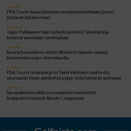
KILPAGOLF
PGA Tourin kisaa johtavan sensaatiotulokkaan juuret
johtavat Satakuntaan
KILPAGOLF
Tapio Pulkkanen haki tärkeitä pisteitä Tshekistä ja
kohensi asemiaan rankingissa
KILPAGOLF
Noora Komulainen aloitti Women’s Openin uransa
kovimmalla major-kierroksella
KILPAGOLF
PGA Tourin runkosarja on Sami Välimäen osalta ohi,
seuraavan kisan ajankohta pysyy vielä hämärän peitossa
KILPAGOLF
Iso epäkohta tukkii suomalaisten tietä kohti
huippukiertueita jo Nordic Leaguessa