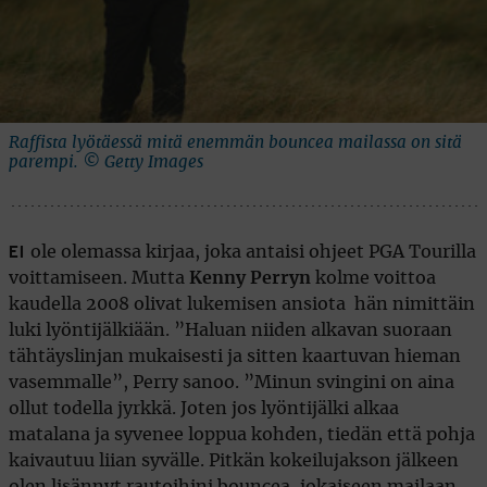
Raffista lyötäessä mitä enemmän bouncea mailassa on sitä
parempi. © Getty Images
ole olemassa kirjaa, joka antaisi ohjeet PGA Tourilla
EI
voittamiseen. Mutta
Kenny Perryn
kolme voittoa
kaudella 2008 olivat lukemisen ansiota  hän nimittäin
luki lyöntijälkiään. ”Haluan niiden alkavan suoraan
tähtäyslinjan mukaisesti ja sitten kaartuvan hieman
vasemmalle”, Perry sanoo. ”Minun svingini on aina
ollut todella jyrkkä. Joten jos lyöntijälki alkaa
matalana ja syvenee loppua kohden, tiedän että pohja
kaivautuu liian syvälle. Pitkän kokeilujakson jälkeen
olen lisännyt rautoihini bouncea, jokaiseen mailaan