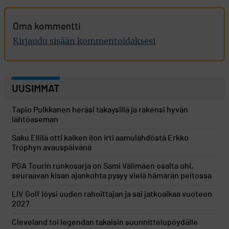
Oma kommentti
Kirjaudu sisään kommentoidaksesi
UUSIMMAT
Tapio Pulkkanen heräsi takaysillä ja rakensi hyvän
lähtöaseman
Saku Ellilä otti kaiken ilon irti aamulähdöstä Erkko
Trophyn avauspäivänä
PGA Tourin runkosarja on Sami Välimäen osalta ohi,
seuraavan kisan ajankohta pysyy vielä hämärän peitossa
LIV Golf löysi uuden rahoittajan ja sai jatkoaikaa vuoteen
2027
Cleveland toi legendan takaisin suunnittelupöydälle