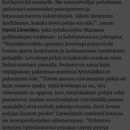
kotikenttäsi nurmelle. Me suunnittelijat pohdimme
jatkuvasti esimerkiksi painopisteen ja
hitausmomentin kehittämistä. Silloin kysymme
itseltämme, kuinka leveä pohja voi olla?”, sanoo
David Llewellyn
, joka työskentelee Mizunon
golfmailojen tutkimus- ja kehitysosaston johtajana.
”Nurmikontaktia ajatellen leveämpi pohja ei ole
huono ajatus keskitason ja korkeamman tasoituksen
pelaajille. Leveämpi pohja ei kaivaudu maahan vaan
liukuu nurmen pinnalla. Periaate on sama kuin
väyläpuissa; paksuissa osumissa lyöntijälkeä ei
pahemmin tule.” Toisin sanoen rautamailan pohja on
kuin veneen runko  mitä leveämpi se on, sitä
vähemmän se uppoaa. Isot, könttimäiset pohjat sekä
parantavat mailan suorituskykyä (siirtämällä painoa
matalalle) että estävät paksuja osumia. Entä leveän
pohjan huonot puolet? Llewellynin mielestä huonoa
on monipuolisuuden väheneminen. ”Erilaisten
lyöntien työstämisessä pelaajan täytyy pystyä