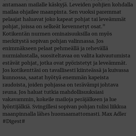
antamaan mailalle käskyjä. Leveiden pohjien kohdalla
mailaa ohjailee maanpinta. Sen vuoksi paremmat
pelaajat haluavat joko kapeat pohjat tai leveämmät
pohjat, joissa on selkeät kevennetyt osat.”
Kotikentän nurmen ominaisuuksilla on myös
merkitystä sopivan pohjan valinnassa. Jos
enimmäkseen pelaat pehmeällä ja rehevällä
nurmialustalla, suositeltavaa on valita kaivautumista
estävät pohjat, jotka ovat pyöristetyt ja leveämmät.
Jos kotikenttäsi on tavallisesti kiinteässä ja kuivassa
kunnossa, saatat hyötyä enemmän kapeista
raudoista, joiden pohjassa on terävämpi johtava
reuna. Jos haluat tutkia mahdollisuuksiasi
vakavammin, kokeile mailoja peräjälkeen ja lue
lyöntijälkiä. Svingillesi sopivan pohjan tulisi liikkua
maanpinnalla lähes huomaamattomasti. Max Adler
#Digest#