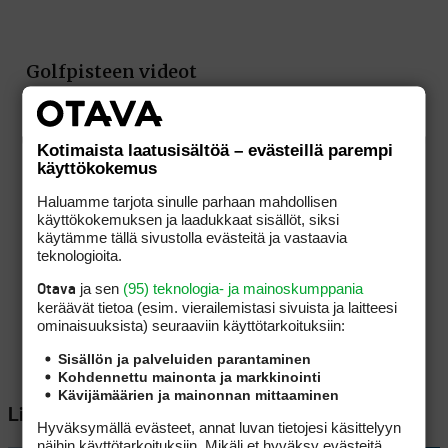
Kotimaista laatusisältöä – evästeillä parempi
käyttökokemus
Haluamme tarjota sinulle parhaan mahdollisen
käyttökokemuksen ja laadukkaat sisällöt, siksi
käytämme tällä sivustolla evästeitä ja vastaavia
teknologioita.
ja sen
(95) teknologia- ja mainoskumppania
Otava
keräävät tietoa (esim. vierailemis­tasi sivuista ja laitteesi
ominaisuuk­sista) seuraaviin käyttötarkoituksiin:
Sisällön ja palveluiden parantaminen
Kohdennettu mainonta ja markkinointi
Kävijämäärien ja mainonnan mittaaminen
Lisää aiheesta
Hyväksymällä evästeet, annat luvan tietojesi käsittelyyn
näihin käyttötarkoituksiin. Mikäli et hyväksy evästeitä,