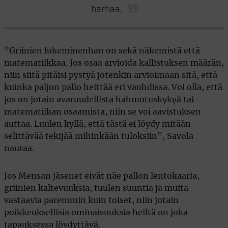
harhaa.
”Griinien lukeminenhan on sekä näkemistä että
matematiikkaa. Jos osaa arvioida kallistuksen määrän,
niin siitä pitäisi pystyä jotenkin arvioimaan sitä, että
kuinka paljon pallo heittää eri vauhdissa. Voi olla, että
jos on jotain avaruudellista hahmotuskykyä tai
matematiikan osaamista, niin se voi aavistuksen
auttaa. Luulen kyllä, että tästä ei löydy mitään
selittävää tekijää mihinkään tuloksiin”, Savola
nauraa.
Jos Mensan jäsenet eivät näe pallon lentokaaria,
griinien kaltevuuksia, tuulen suuntia ja muita
vastaavia paremmin kuin toiset, niin jotain
poikkeuksellisia ominaisuuksia heiltä on joka
tapauksessa löydyttävä.