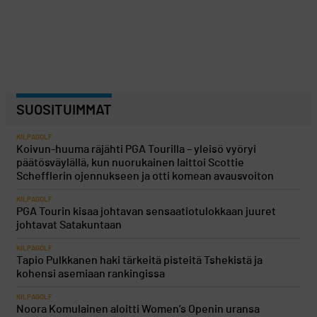
SUOSITUIMMAT
KILPAGOLF
Koivun-huuma räjähti PGA Tourilla – yleisö vyöryi
päätösväylällä, kun nuorukainen laittoi Scottie
Schefflerin ojennukseen ja otti komean avausvoiton
KILPAGOLF
PGA Tourin kisaa johtavan sensaatiotulokkaan juuret
johtavat Satakuntaan
KILPAGOLF
Tapio Pulkkanen haki tärkeitä pisteitä Tshekistä ja
kohensi asemiaan rankingissa
KILPAGOLF
Noora Komulainen aloitti Women’s Openin uransa