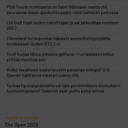
PGA Tourin runkosarja on Sami Välimäen osalta ohi,
seuraavan kisan ajankohta pysyy vielä hämärän peitossa
LIV Golf löysi uuden rahoittajan ja sai jatkoaikaa vuoteen
2027
Cleveland toi legendan takaisin suunnittelupöydälle
luodessaan uuden RTZ 2:n
Tuuli huijaa lähes jokaista golfaria – ruotsalaissovellus
yrittää muuttaa sen
Voiko tavallinen vaateripustin parantaa svingiä? U.S.
Openin hallitseva mestari uskoo niin
Turhaa hyvesignalointia vai lajin perimmäisen olemuksen
kunnioittamista? Säännöt ovat golfin pyhä lehmä
GOLFPISTE PODCAST
The Open 2026