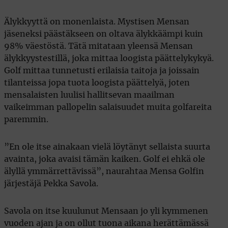
Älykkyyttä on monenlaista. Mystisen Mensan
jäseneksi päästäkseen on oltava älykkäämpi kuin
98% väestöstä. Tätä mitataan yleensä Mensan
älykkyystestillä, joka mittaa loogista päättelykykyä.
Golf mittaa tunnetusti erilaisia taitoja ja joissain
tilanteissa jopa tuota loogista päättelyä, joten
mensalaisten luulisi hallitsevan maailman
vaikeimman pallopelin salaisuudet muita golfareita
paremmin.
”En ole itse ainakaan vielä löytänyt sellaista suurta
avainta, joka avaisi tämän kaiken. Golf ei ehkä ole
älyllä ymmärrettävissä”, naurahtaa Mensa Golfin
järjestäjä Pekka Savola.
Savola on itse kuulunut Mensaan jo yli kymmenen
vuoden ajan ja on ollut tuona aikana herättämässä