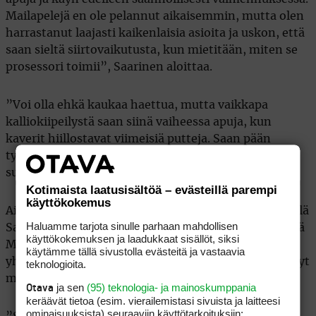
Mailapelejä en ole pelannut aikaisemmin, mutta olen
harrastanut laajasti kaikenlaisia asioita ja uskon, että
saan sieltä siirtovaikutusta, kun mietitään, miten se
prosessori toimii”, Saarinen aloittaa.
”Voi olla ehkä kaukaa haettua, mutta vaikkapa
kalliokiipeilystä saan siinä vaiheessa apuja, kun
kaverit hiillostavat viimeisiä putteja. Saan pään
tyhjäksi ja pystyn tekemään rauhassa sen
suorituksen”, Saarinen kertoo.
Kotimaista laatusisältöä – evästeillä parempi
käyttökokemus
Aivan suoranaista yhteyttä golfin ja älykkyyden välillä
Haluamme tarjota sinulle parhaan mahdollisen
Saarinenkaan ei kaikesta huolimatta löydä. Hän pitää
käyttökokemuksen ja laadukkaat sisällöt, siksi
Mensan testiä melko rajoittuneena, jossa mitataan
käytämme tällä sivustolla evästeitä ja vastaavia
yhtä asiaa. Konkreettisen esimerkin maailmaa nähnyt
teknologioita.
mies hakee parinkymmenen vuoden takaa.
ja sen
(95) teknologia- ja mainoskumppania
Otava
keräävät tietoa (esim. vierailemis­tasi sivuista ja laitteesi
ominaisuuk­sista) seuraaviin käyttötarkoituksiin: