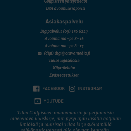
Golfpisteen yhteystiedot
DSA avoimuusraportti
Asiakaspalvelu
Digipalvelut
(09) 156 6227
Avoinna ma–pe 8–16
Avoinna ma–pe 8–17
(digi) digi@otavamedia.fi
Tietosuojaseloste
Käyttöehdot
Evästeasetukset
FACEBOOK
INSTAGRAM
YOUTUBE
Tilaa Golfpisteen maanantaisin ja perjantaisin
lähetettävä uutiskirje, niin pysyt ajan tasalla golfalan
ilmiöistä ja uutisista! Tilaa kirje syöttämällä
sähköpostiosoitteesi alla olevaan kenttään.