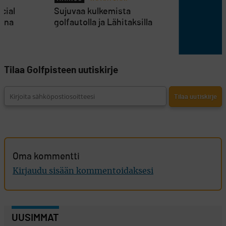
cial
Sujuvaa kulkemista
inna
golfautolla ja Lähitaksilla
Tilaa Golfpisteen uutiskirje
Oma kommentti
Kirjaudu sisään kommentoidaksesi
UUSIMMAT