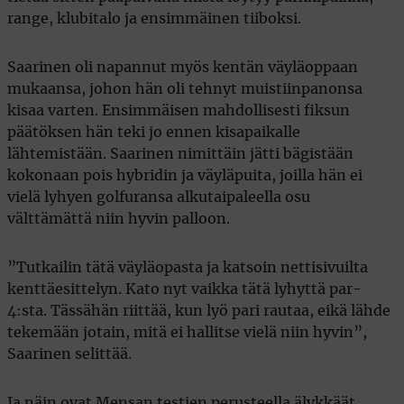
range, klubitalo ja ensimmäinen tiiboksi.
Saarinen oli napannut myös kentän väyläoppaan
mukaansa, johon hän oli tehnyt muistiinpanonsa
kisaa varten. Ensimmäisen mahdollisesti fiksun
päätöksen hän teki jo ennen kisapaikalle
lähtemistään. Saarinen nimittäin jätti bägistään
kokonaan pois hybridin ja väyläpuita, joilla hän ei
vielä lyhyen golfuransa alkutaipaleella osu
välttämättä niin hyvin palloon.
”Tutkailin tätä väyläopasta ja katsoin nettisivuilta
kenttäesittelyn. Kato nyt vaikka tätä lyhyttä par-
4:sta. Tässähän riittää, kun lyö pari rautaa, eikä lähde
tekemään jotain, mitä ei hallitse vielä niin hyvin”,
Saarinen selittää.
Ja näin ovat Mensan testien perusteella älykkäät