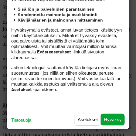
”Silloin kun Arsi Harju voitti olympiakultaa (toim.
Sydney 2000), niin muistan hänen joskus sanoneen,
Sisällön ja palveluiden parantaminen
Kohdennettu mainonta ja markkinointi
että hän on hyvä työntämään kuulaa, vaikka
Kävijämäärien ja mainonnan mittaaminen
haastatteluissa kysytään kaiken maailman asioista.
Jos Mensan jäsen osaa hahmottaa niitä kuvioita, niin
Hyväksymällä evästeet, annat luvan tietojesi käsittelyyn
näihin käyttötarkoituksiin. Mikäli et hyväksy evästeitä,
se voi olla aika vaikea realisoida elämän muilla osa-
osa palveluista tai sisällöistä ei välttämättä toimi
alueilla.”
optimaalisesti. Voit muuttaa valintojasi milloin tahansa
klikkaamalla
-linkkiä sivuston
Evästeasetukset
alareunassa.
”Sitä voisi miettiä siten, että miten se Mensan
Jotkin teknologiat saattavat käyttää tietojasi myös ilman
mittareilla mitattu älykkyys näkyy golfissa, niin
suostumustasi, jos niillä on siihen oikeutettu peruste
miten se näkyy elämässä. Vai näkyykö? Yhdellä näkyy
(esim. sivun tekninen toimivuus). Voit vastustaa tätä tai
ja toisella ehkä ei. En mä tiedä”, Saarinen pohtii ja
muuttaa kaikkia asetuksiasi valitsemalla alla olevan
-painikkeen.
kohauttaa hartioitaan.
Asetukset
Älykkyyttä tai ei, niin ainakin Saarinen valmistautui
Mensan kilpailuun ammattilaisuutta hipovalla
Asetukset
Hyväksy
Tietosuoja
pieteetillä. Päivää ennen kisaa hän oli käynyt
tutkailemassa ennalta tuntemattomia paikkoja, jotta
tietää sitten pääpäivänä mistä löytyy parkkipaikka,