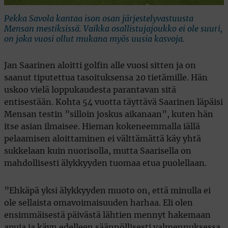
Pekka Savola kantaa ison osan järjestelyvastuusta
Mensan mestiksissä. Vaikka osallistujajoukko ei ole suuri,
on joka vuosi ollut mukana myös uusia kasvoja.
Jan Saarinen aloitti golfin alle vuosi sitten ja on
saanut tiputettua tasoituksensa 20 tietämille. Hän
uskoo vielä loppukaudesta parantavan sitä
entisestään. Kohta 54 vuotta täyttävä Saarinen läpäisi
Mensan testin ”silloin joskus aikanaan”, kuten hän
itse asian ilmaisee. Hieman kokeneemmalla iällä
pelaamisen aloittaminen ei välttämättä käy yhtä
sukkelaan kuin nuorisolla, mutta Saarisella on
mahdollisesti älykkyyden tuomaa etua puolellaan.
”Ehkäpä yksi älykkyyden muoto on, että minulla ei
ole sellaista omavoimaisuuden harhaa. Eli olen
ensimmäisestä päivästä lähtien mennyt hakemaan
apuja ja käyn edelleen säännöllisesti valmennuksessa.