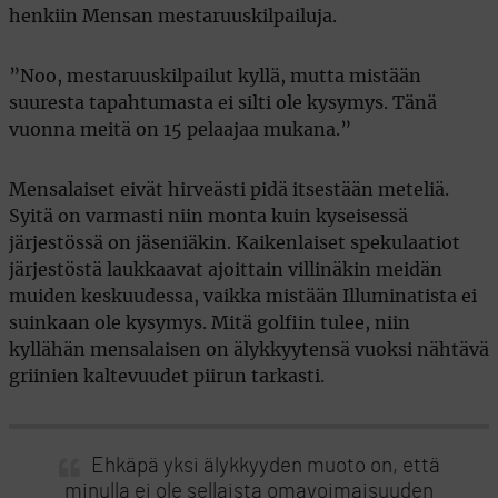
henkiin Mensan mestaruuskilpailuja.
”Noo, mestaruuskilpailut kyllä, mutta mistään
suuresta tapahtumasta ei silti ole kysymys. Tänä
vuonna meitä on 15 pelaajaa mukana.”
Mensalaiset eivät hirveästi pidä itsestään meteliä.
Syitä on varmasti niin monta kuin kyseisessä
järjestössä on jäseniäkin. Kaikenlaiset spekulaatiot
järjestöstä laukkaavat ajoittain villinäkin meidän
muiden keskuudessa, vaikka mistään Illuminatista ei
suinkaan ole kysymys. Mitä golfiin tulee, niin
kyllähän mensalaisen on älykkyytensä vuoksi nähtävä
griinien kaltevuudet piirun tarkasti.
Ehkäpä yksi älykkyyden muoto on, että
minulla ei ole sellaista omavoimaisuuden