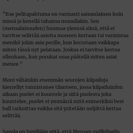
”Itse pelitapahtuma on varmasti samanlainen kuin
missä ja kenellä tahansa muuallakin. Sen
(mensalaisuuden) huomaa yleensä siinä, että ei
tarvitse selittää asioita moneen kertaan tai varmistaa
menikö jokin asia perille, kun kerrotaan vaikkapa
miten tässä nyt pelataan. Joskus ei tarvitse kertoa
ollenkaan, kun porukat osaa päätellä miten asiat
menee.”
Moni vähänkin enemmän seurojen kilpailuja
kierrellyt tunnistanee tilanteen, jossa kilpailuinfon
aikaan puolet ei kuuntele ja siitä puolesta joka
kuuntelee, puolet ei ymmärrä mitä esimerkiksi best
ball tarkoittaa vaikka sitä yritetään neljättä kertaa
selittää.
Savola on hyvillään siitä, että Mensan golfkilpailu