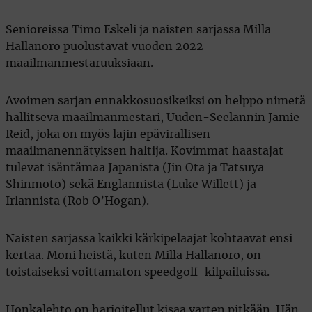
Senioreissa Timo Eskeli ja naisten sarjassa Milla
Hallanoro puolustavat vuoden 2022
maailmanmestaruuksiaan.
Avoimen sarjan ennakkosuosikeiksi on helppo nimetä
hallitseva maailmanmestari, Uuden-Seelannin Jamie
Reid, joka on myös lajin epävirallisen
maailmanennätyksen haltija. Kovimmat haastajat
tulevat isäntämaa Japanista (Jin Ota ja Tatsuya
Shinmoto) sekä Englannista (Luke Willett) ja
Irlannista (Rob O’Hogan).
Naisten sarjassa kaikki kärkipelaajat kohtaavat ensi
kertaa. Moni heistä, kuten Milla Hallanoro, on
toistaiseksi voittamaton speedgolf-kilpailuissa.
Honkalehto on harjoitellut kisaa varten pitkään. Hän