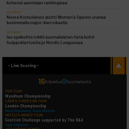
kohensi asemiaan rankingissa
KILPAGOLF
Noora Komulainen aloitti Women’s Openin uransa
kovimmalla major-kierroksella
KILPAGOLF
Iso epäkohta tukkii suomalaisten tietä kohti
huippukiertueita jo Nordic Leaguessa
- Live Scoring -
16
9
Kilpailua
Suomalaista
PGA TOUR
Wyndham Championship
LADIES EUROPEAN TOUR
London Championship
Noora Komulainen, Ursula Wikström
HOTELPLANNER TOUR
Scottish Challenge supported by The R&A
Tapio Pulkkanen