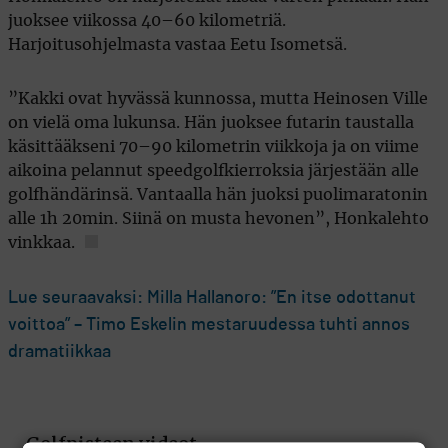
juoksee viikossa 40–60 kilometriä.
Harjoitusohjelmasta vastaa Eetu Isometsä.
”Kakki ovat hyvässä kunnossa, mutta Heinosen Ville
on vielä oma lukunsa. Hän juoksee futarin taustalla
käsittääkseni 70–90 kilometrin viikkoja ja on viime
aikoina pelannut speedgolfkierroksia järjestään alle
golfhändärinsä. Vantaalla hän juoksi puolimaratonin
alle 1h 20min. Siinä on musta hevonen”, Honkalehto
vinkkaa.
Lue seuraavaksi: Milla Hallanoro: ”En itse odottanut
voittoa” – Timo Eskelin mestaruudessa tuhti annos
dramatiikkaa