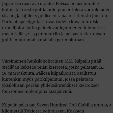
Japanissa raastava urakka. Edessä on useimmille
kolme kierrosta golfia noin puolentoista vuorokauden
sisään, ja lajille tyypilliseen tapaan tietenkin juosten.
Parhaat speedgolfarit ovat todella kovakuntoisia
urheilijoita, jotka painelevat kymmenen kilometriä
maantiellä 32–33 minuuttiin ja pelaavat kierroksen
golfia muutamalla mailalla parin pintaan.
Varsinainen henkilökohtainen MM-kilpailu pitää
sisällään kaksi 18 reiän kierrosta, jotka pelataan 14.–
15. marraskuuta. Pääosa kilpailijoista osallistuu
kuitenkin myös parikilpailuun, jossa pelataan
yksilökisan perään yhdeksänreikäiset kierrokset
foursomea molempina kisapäivinä.
Kilpailu pelataan Seven Hundred Golf Clubilla noin 150
kilometriä Tokiosta pohjoiseen. Koskaan