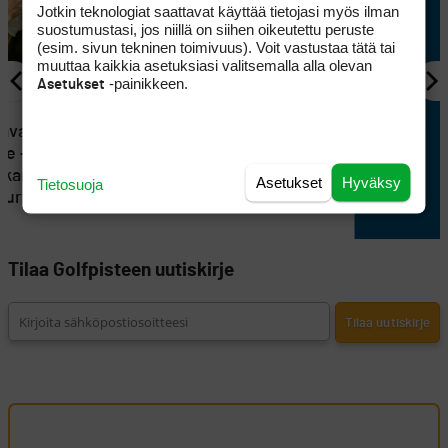
Jotkin teknologiat saattavat käyttää tietojasi myös ilman
suostumustasi, jos niillä on siihen oikeutettu peruste
(esim. sivun tekninen toimivuus). Voit vastustaa tätä tai
muuttaa kaikkia asetuksiasi valitsemalla alla olevan
-painikkeen.
Asetukset
KILPAGOLF
 avaa
Tapio Pulkkanen heräsi
le – Sakke
takaysillä ja rakensi hyvän
skari
lähtöaseman
Asetukset
Hyväksy
Tietosuoja
eurissa
Tilaa Golfpisteen uutiskirje