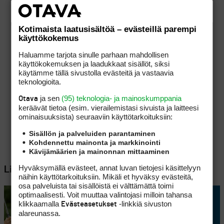
Kotimaista laatusisältöä – evästeillä parempi
käyttökokemus
Haluamme tarjota sinulle parhaan mahdollisen
käyttökokemuksen ja laadukkaat sisällöt, siksi
käytämme tällä sivustolla evästeitä ja vastaavia
teknologioita.
ja sen
(95) teknologia- ja mainoskumppania
Otava
keräävät tietoa (esim. vierailemis­tasi sivuista ja laitteesi
ominaisuuk­sista) seuraaviin käyttötarkoituksiin:
Sisällön ja palveluiden parantaminen
Kohdennettu mainonta ja markkinointi
Kävijämäärien ja mainonnan mittaaminen
Hyväksymällä evästeet, annat luvan tietojesi käsittelyyn
Lisää aiheesta
näihin käyttötarkoituksiin. Mikäli et hyväksy evästeitä,
osa palveluista tai sisällöistä ei välttämättä toimi
optimaalisesti. Voit muuttaa valintojasi milloin tahansa
klikkaamalla
-linkkiä sivuston
Evästeasetukset
alareunassa.