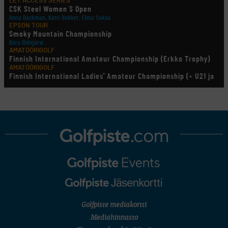
LET ACCESS SERIES
CSK Steel Women´S Open
Anna Backman, Katri Bakker, Elina Saksa
EPSON TOUR
Smoky Mountain Championship
Kiira Riihijärvi
AMATÖÖRIGOLF
Finnish International Amateur Championship (Erkko Trophy)
AMATÖÖRIGOLF
Finnish International Ladies' Amateur Championship (+ U21 ja
U18/FJT/Aulanko)
KORN FERRY TOUR
Pinnacle Bank Championship
LEGENDS TOUR
Staysure PGA Seniors Championship
AMATÖÖRIGOLF
U.S. Women's Amateur Championship
AMATÖÖRIGOLF
English Boys' (U14) Open Amateur Stroke Play Championship
Eeli Krankka, Lionel Mutikainen
MUU
Kivitippu Classic Invitational 2026
LIV GOLF
New York
Golfpiste mediakortti
SM-KILPAILUT
SM-reikäpeli (M50/Kymen Golf)
Mediahinnasto
FINNISH JUNIOR TOUR