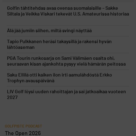
Golfin tähtitehdas avaa ovensa suomalaisille – Sakke
Siltala ja Veikka Viskari tekevät U.S. Amateurissa historiaa
Älä jää jumiin siihen, miltä svingi näyttää
Tapio Pulkkanen heräsi takaysillä ja rakensi hyvän
lähtöaseman
PGA Tourin runkosarja on Sami Välimäen osalta ohi,
seuraavan kisan ajankohta pysyy vielä hämärän peitossa
Saku Ellilä otti kaiken ilon irti aamulähdöstä Erkko
Trophyn avauspäivänä
LIV Golf löysi uuden rahoittajan ja sai jatkoaikaa vuoteen
2027
GOLFPISTE PODCAST
The Open 2026