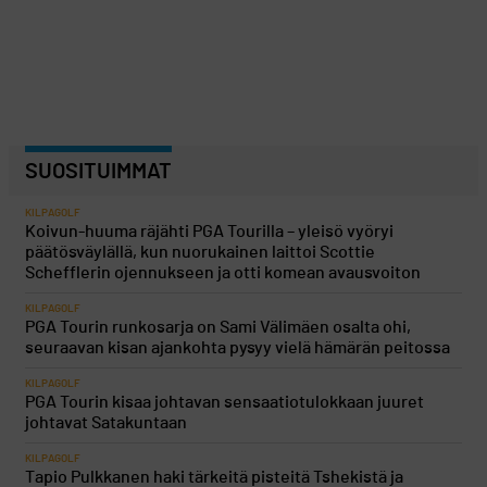
SUOSITUIMMAT
KILPAGOLF
Koivun-huuma räjähti PGA Tourilla – yleisö vyöryi
päätösväylällä, kun nuorukainen laittoi Scottie
Schefflerin ojennukseen ja otti komean avausvoiton
KILPAGOLF
PGA Tourin runkosarja on Sami Välimäen osalta ohi,
seuraavan kisan ajankohta pysyy vielä hämärän peitossa
KILPAGOLF
PGA Tourin kisaa johtavan sensaatiotulokkaan juuret
johtavat Satakuntaan
KILPAGOLF
Tapio Pulkkanen haki tärkeitä pisteitä Tshekistä ja