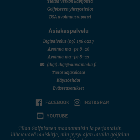
Tietoa verkon kävijöistä
7 (U18 ja U21/pojat/Tahko)
MID TOUR
Golfpisteen yhteystiedot
6 (Archipelagia Golf)
DSA avoimuusraportti
Asiakaspalvelu
Digipalvelut
(09) 156 6227
Avoinna ma–pe 8–16
Avoinna ma–pe 8–17
(digi) digi@otavamedia.fi
Tietosuojaseloste
Käyttöehdot
Evästeasetukset
FACEBOOK
INSTAGRAM
YOUTUBE
Tilaa Golfpisteen maanantaisin ja perjantaisin
lähetettävä uutiskirje, niin pysyt ajan tasalla golfalan