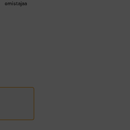
omistajaa
Viskari tekevät U.S.
Amateurissa historia