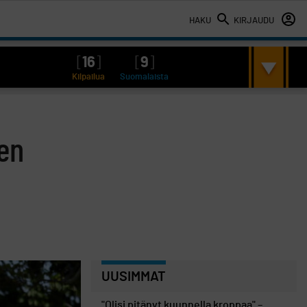
HAKU
KIRJAUDU
[
16
]
[
9
]
Kilpailua
Suomalaista
en
UUSIMMAT
"Olisi pitänyt kuunnella kroppaa" –