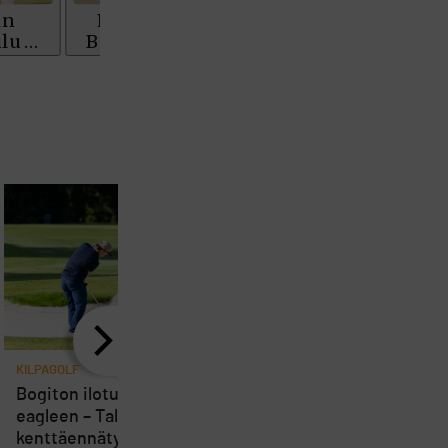
AMATÖÖRIGOLF
U.S. Women's Amateur Championship
AMATÖÖRIGOLF
English Boys' (U14) Open Amateur Stroke
Play Championship
Eeli Krankka, Lionel Mutikainen
MUU
Kivitippu Classic Invitational 2026
LIV GOLF
New York
SM-KILPAILUT
SM-reikäpeli (M50/Kymen Golf)
FINNISH JUNIOR TOUR
7 (U18 ja U21/pojat/Tahko)
MID TOUR
6 (Archipelagia Golf)
KILPAGOLF
KILPAGOLF
Bogiton ilotulitus päättyi
Golfin tähtitehdas ava
eagleen – Talin
ovensa suomalaisille –
kenttäennätys vaihtoi
Sakke Siltala ja Veikka