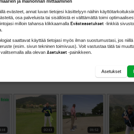
määrien ja mainonnan mittaaminen
 mestari saa hienon pokaalin ohella paikan hei
iin ja U.S. Openiin. Osallistumisoikeus on voi
 evästeet, annat luvan tietojesi käsittelyyn näihin käyttötarkoituksiin
in saakka amatööristatuksensa.
teitä, osa palveluista tai sisällöistä ei välttämättä toimi optimaalisest
intojasi milloin tahansa klikkaamalla
-linkkiä sivust
Evästeasetukset
a.
rin on voittanut Mikko Ilonen vuonna 2000.
logiat saattavat käyttää tietojasi myös ilman suostumustasi, jos niillä
peruste (esim. sivun tekninen toimivuus). Voit vastustaa tätä tai muutt
 valitsemalla alla olevan
-painikkeen.
Asetukset
i-Petäjän nimi oikein.
Asetukset