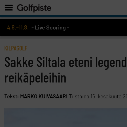
4.8.–11.8.
- Live Scoring -
KILPAGOLF
Sakke Siltala eteni lege
reikäpeleihin
Teksti
MARKO KUIVASAARI
Tiistaina 16. kesäkuuta 