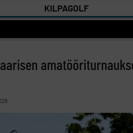
KILPAGOLF
ndaarisen amatööriturnauks
2026