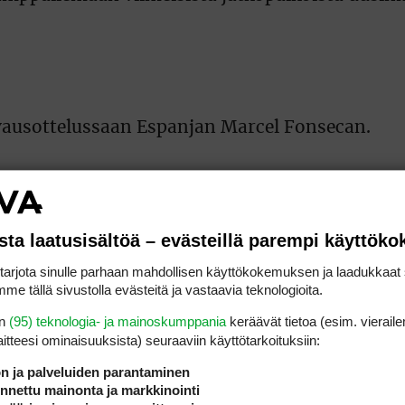
ausottelussaan Espanjan Marcel Fonsecan.
mannelle match play -kierrokselle. Välieriin vu
ällä kertaa 36 reiän lyöntipelikarsintaan. Reik
lo Mäki-Petäjä, Viggo Talasmäki, Ville Virkkala 
sta laatusisältöä – evästeillä parempi käyttök
rjota sinulle parhaan mahdollisen käyttökokemuksen ja laadukkaat s
me tällä sivustolla evästeitä ja vastaavia teknologioita.
ding (-9). Tulokseen 142 (-2) päätyneistä 21 p
en
(95) teknologia- ja mainoskumppania
keräävät tietoa (esim. vieraile
 playoffin jälkeen ensimmäiselle reikäpelikie
laitteesi ominaisuuk­sista) seuraaviin käyttötarkoituksiin:
sa.
ön ja palveluiden parantaminen
nettu mainonta ja markkinointi