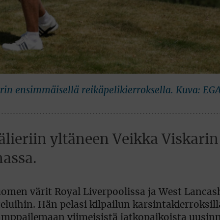
rin ensimmäisellä reikäpelikierroksella. Kuva: EG
ieriin yltäneen Veikka Viskarin 
nassa.
uomen värit Royal Liverpoolissa ja West Lancas
luihin. Hän pelasi kilpailun karsintakierroksill
kamppailemaan viimeisistä jatkopaikoista uusin