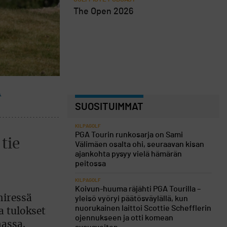
The Open 2026
A
SUOSITUIMMAT
KILPAGOLF
PGA Tourin runkosarja on Sami
tie
Välimäen osalta ohi, seuraavan kisan
ajankohta pysyy vielä hämärän
peitossa
KILPAGOLF
Koivun-huuma räjähti PGA Tourilla –
hiressä
yleisö vyöryi päätösväylällä, kun
nuorukainen laittoi Scottie Schefflerin
a tulokset
ojennukseen ja otti komean
nassa.