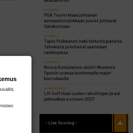
avausvoiton
KILPAGOLF
PGA Tourin kisaa johtavan
sensaatiotulokkaan juuret johtavat
Satakuntaan
KILPAGOLF
Tapio Pulkkanen haki tärkeitä pisteitä
Tshekistä ja kohensi asemiaan
rankingissa
osi sitten
KILPAGOLF
äpelien
Noora Komulainen aloitti Women’s
Openin uransa kovimmalla major-
ja Topi
okemus
kierroksella
isällöt,
AJANKOHTAISTA
LIV Golf löysi uuden rahoittajan ja sai
jatkoaikaa vuoteen 2027
elaajasta
mis­tasi
rrokselle.
- Live Scoring -