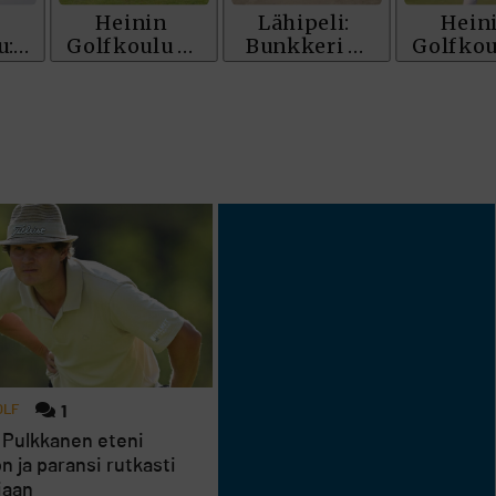
OLF
1
 Pulkkanen eteni
n ja paransi rutkasti
iaan