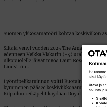
Suomen ykkösamatööri kohtaa keskiviikon av
Siltala venyi vuoden 2025 The Amateurissa kol
edenneen Veikka Viskarin (+4) urakka päättyi t
ulkopuolelle jäivät myös Lauri Rosendahl, Nii
Kotimai
Lindström.
Haluamme ta
siksi käytäm
Lyöntipelikarsinnan voitti Ruotsin Wilhelm Ry
ja s
Otava
kymmenen pääsee keskiviikkoaamuna pelattavan
sivuista ja 
Kilpailun reikäpelit käydään Royal Liverpoolis
Sisäll
Kohden