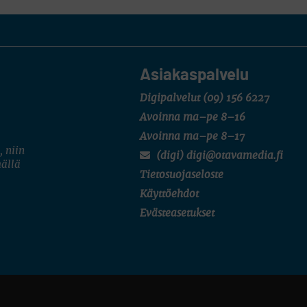
Asiakaspalvelu
Digipalvelut
(09) 156 6227
Avoinna ma–pe 8–16
Avoinna ma–pe 8–17
, niin
(digi) digi@otavamedia.fi
mällä
Tietosuojaseloste
Käyttöehdot
Evästeasetukset