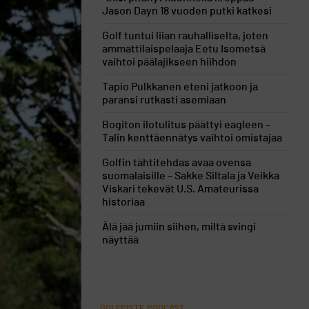
Jason Dayn 18 vuoden putki katkesi
Golf tuntui liian rauhalliselta, joten
ammattilaispelaaja Eetu Isometsä
vaihtoi päälajikseen hiihdon
Tapio Pulkkanen eteni jatkoon ja
paransi rutkasti asemiaan
Bogiton ilotulitus päättyi eagleen –
Talin kenttäennätys vaihtoi omistajaa
Golfin tähtitehdas avaa ovensa
suomalaisille – Sakke Siltala ja Veikka
Viskari tekevät U.S. Amateurissa
historiaa
Älä jää jumiin siihen, miltä svingi
näyttää
GOLFPISTE PODCAST