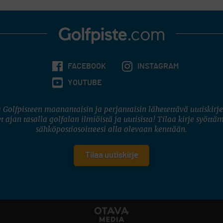
FACEBOOK
INSTAGRAM
YOUTUBE
 Golfpisteen maanantaisin ja perjantaisin lähetettävä uutiskirje
t ajan tasalla golfalan ilmiöistä ja uutisista! Tilaa kirje syöttä
sähköpostiosoitteesi alla olevaan kenttään.
Tilaa uutiskirje