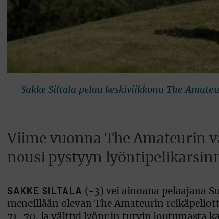
Sakke Siltala pelaa keskiviikkona The Amateu
Viime vuonna The Amateurin väl
nousi pystyyn lyöntipelikarsin
SAKKE SILTALA
(-3) vei ainoana pelaajana S
meneillään olevan The Amateurin reikäpeliotte
71–70, ja välttyi lyönnin turvin joutumasta 