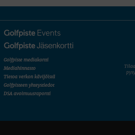
Golfpiste mediakortti
Tilaa
Mediahinnasto
pysy
Tietoa verkon kävijöistä
Golfpisteen yhteystiedot
DSA avoimuusraportti