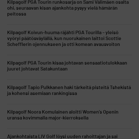
Kilpagolf
PGA Tourin runkosarja on Sami Välimäen osalta
ohi, seuraavan kisan ajankohta pysyy vielä hämärän
peitossa
Kilpagolf
Koivun-huuma räjähti PGA Tourilla – yleisö
vyöryi päätösväylällä, kun nuorukainen laittoi Scottie
Schefflerin ojennukseen ja otti komean avausvoiton
Kilpagolf
PGA Tourin kisaa johtavan sensaatiotulokkaan
juuret johtavat Satakuntaan
Kilpagolf
Tapio Pulkkanen haki tärkeitä pisteitä Tshekistä
ja kohensi asemiaan rankingissa
Kilpagolf
Noora Komulainen aloitti Women’s Openin
uransa kovimmalla major-kierroksella
Ajankohtaista
LIV Golf löysi uuden rahoittajan ja sai