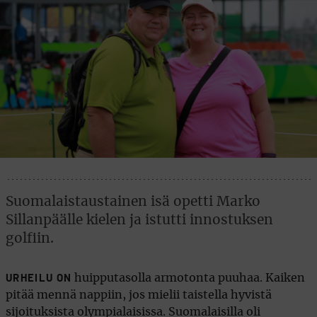
Suomalaistaustainen isä opetti Marko
Sillanpäälle kielen ja istutti innostuksen
golfiin.
huipputasolla armotonta puuhaa. Kaiken
URHEILU ON
pitää mennä nappiin, jos mielii taistella hyvistä
sijoituksista olympialaisissa. Suomalaisilla oli