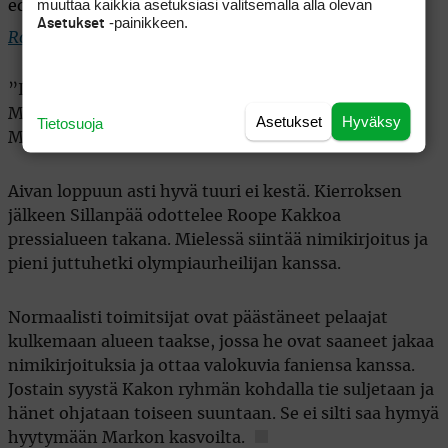
muuttaa kaikkia asetuksiasi valitsemalla alla olevan
edestä." width="630" height="420" />
-painikkeen.
Asetukset
Roope Kakko
chippaa 18. reiällä aivan katsojien edestä.
”Ihan uskomatonta. Jos isä nyt näkisi tämän.
Molemmat suomalaiset tässä puolen metrin sisällä.
Asetukset
Hyväksy
Tietosuoja
Mahtavaa”, hän hihkuu.
Aivan loppuun asti hyvä tuuri ei kestä. Kierroksen
jälkeen Sillanpää odottelee Roope Kakkoa
pressialueen takana. Mielessä siintää nimikirjoitus ja
pieni juttuhetki olympiaurheilijan kanssa.
Normaalisti toimitsijat ovat päästäneet pelaajat
kulkemaan alueen taakse, jossa he ovat saaneet jakaa
nimikirjoituksia ja ottaa valokuvia faniensa kanssa.
Jostain syystä Kakon ryhmän kohdalla tie suljetaan ja
hänet ohjataan toiseen suuntaan. Se ei silti saa hymyä
hyytymään Markon kasvoilta.