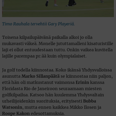
Timo Rauhala tervehtii Gary Playeriä.
Toisena kilpailupäivänä paikalla alkoi jo olla
mukavasti väkeä. Monelle jututtamalleni kisaturistille
laji ei ollut entuudestaan tuttu. Onkin vaikea kuvitella
lajille parempaa pr:ää kuin olympialaiset.
Ja golf todella kiinnostaa. Koko ikänsä Yhdysvalloissa
asunutta
Marko Sillanpäätä
se kiinnostaa niin paljon,
että hän oli matkustanut vaimonsa
Erinin
kanssa
Floridasta Rio de Janeiroon seuraamaan miesten
golfkilpailua. Katsoo hän kuulemma Yhdysvaltain
urheilijoidenkin suorituksia, erityisesti
Bubba
Watsonin
, mutta ennen kaikkea Mikko Ilosen ja
Roope Kakon
edesottamuksia.