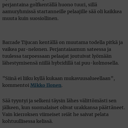
perjantaina golfkentällä huono tuuri, sillä
aamuryhmissä startanneille pelaajille sää oli kaikkea
muuta kuin suosiollinen.
Barrade Tijucan kentällä on muutama todella pitkä ja
vaikea par-nelonen. Perjantaiaamun sateessa ja
tuulessa tarpoessaan pelaajat joutuivat lyömään
lähestymisensä niillä hybridillä tai puu-kolmosella.
”Siinä ei liiku kyllä kukaan mukavuusalueellaan”,
kommentoi
Mikko Ilonen
.
Sää tyyntyi ja selkeni täysin lähes välittömästi sen
jälkeen, kun suomalaiset olivat urakkansa päättäneet.
Vain kierroksen viimeiset reiät he saivat pelata
kohtuullisessa kelissä.