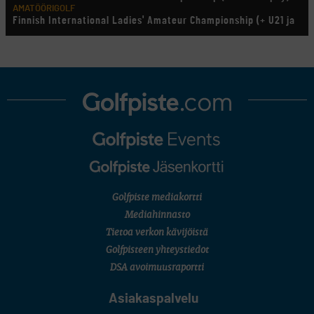
AMATÖÖRIGOLF
Finnish International Ladies' Amateur Championship (+ U21 ja
U18/FJT/Aulanko)
KORN FERRY TOUR
Pinnacle Bank Championship
LEGENDS TOUR
Staysure PGA Seniors Championship
AMATÖÖRIGOLF
U.S. Women's Amateur Championship
AMATÖÖRIGOLF
English Boys' (U14) Open Amateur Stroke Play Championship
Eeli Krankka, Lionel Mutikainen
MUU
Kivitippu Classic Invitational 2026
LIV GOLF
New York
Golfpiste mediakortti
SM-KILPAILUT
SM-reikäpeli (M50/Kymen Golf)
Mediahinnasto
FINNISH JUNIOR TOUR
Tietoa verkon kävijöistä
7 (U18 ja U21/pojat/Tahko)
MID TOUR
Golfpisteen yhteystiedot
6 (Archipelagia Golf)
DSA avoimuusraportti
Asiakaspalvelu