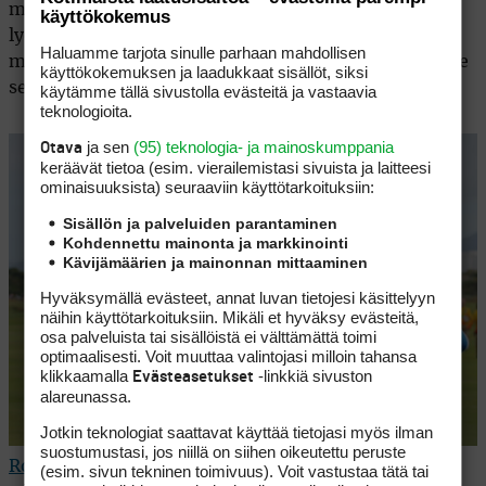
molemmat suomalaiset lyövät par-viitosella toisen
käyttökokemus
lyöntinsä viheriön vasemmalle puolelle, vain parin
Haluamme tarjota sinulle parhaan mahdollisen
metrin päähän siitä, missä pariskunta seisoo. Tilanne
käyttökokemuksen ja laadukkaat sisällöt, siksi
selvästi hieman jopa herkistää Markoa.
käytämme tällä sivustolla evästeitä ja vastaavia
teknologioita.
ja sen
(95) teknologia- ja mainoskumppania
Otava
keräävät tietoa (esim. vierailemis­tasi sivuista ja laitteesi
ominaisuuk­sista) seuraaviin käyttötarkoituksiin:
Sisällön ja palveluiden parantaminen
Kohdennettu mainonta ja markkinointi
Kävijämäärien ja mainonnan mittaaminen
Hyväksymällä evästeet, annat luvan tietojesi käsittelyyn
näihin käyttötarkoituksiin. Mikäli et hyväksy evästeitä,
osa palveluista tai sisällöistä ei välttämättä toimi
optimaalisesti. Voit muuttaa valintojasi milloin tahansa
klikkaamalla
-linkkiä sivuston
Evästeasetukset
alareunassa.
Jotkin teknologiat saattavat käyttää tietojasi myös ilman
suostumustasi, jos niillä on siihen oikeutettu peruste
Roope Kakko
chippaa 18. reiällä aivan katsojien
(esim. sivun tekninen toimivuus). Voit vastustaa tätä tai