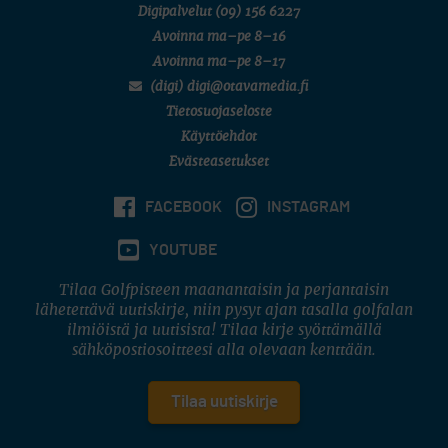
Digipalvelut
(09) 156 6227
Avoinna ma–pe 8–16
Avoinna ma–pe 8–17
(digi) digi@otavamedia.fi
Tietosuojaseloste
Käyttöehdot
Evästeasetukset
FACEBOOK
INSTAGRAM
YOUTUBE
Tilaa Golfpisteen maanantaisin ja perjantaisin
lähetettävä uutiskirje, niin pysyt ajan tasalla golfalan
ilmiöistä ja uutisista! Tilaa kirje syöttämällä
sähköpostiosoitteesi alla olevaan kenttään.
Tilaa uutiskirje