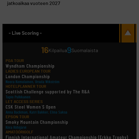
jatkoaikaa vuoteen 2027
- Live Scoring -
16
9
Kilpailua
Suomalaista
PGA TOUR
Wyndham Championship
LADIES EUROPEAN TOUR
London Championship
Noora Komulainen, Ursula Wikström
HOTELPLANNER TOUR
Scottish Challenge supported by The R&A
Tapio Pulkkanen
LET ACCESS SERIES
CSK Steel Women´S Open
Anna Backman, Katri Bakker, Elina Saksa
EPSON TOUR
Smoky Mountain Championship
Kiira Riihijärvi
AMATÖÖRIGOLF
Finnish International Amateur Championship (Erkko Trophy)