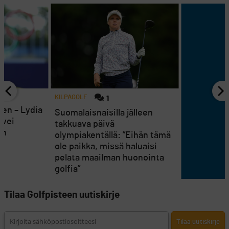
KILPAGOLF
1
een – Lydia
Suomalaisnaisilla jälleen
 vei
takkuava päivä
in
olympiakentällä: ”Eihän tämä
ole paikka, missä haluaisi
pelata maailman huonointa
golfia”
Tilaa Golfpisteen uutiskirje