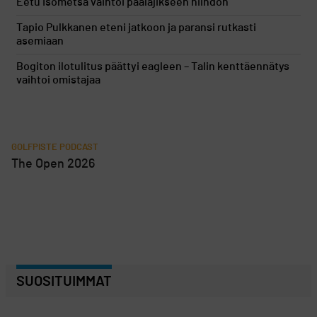
Eetu Isometsä vaihtoi päälajikseen hiihdon
Tapio Pulkkanen eteni jatkoon ja paransi rutkasti
asemiaan
Bogiton ilotulitus päättyi eagleen – Talin kenttäennätys
vaihtoi omistajaa
GOLFPISTE PODCAST
The Open 2026
SUOSITUIMMAT