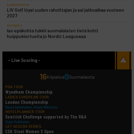
AJANKOHTAISTA
LIV Golf löysi uuden rahoittajan ja sai jatkoaikaa vuoteen
2027
KILPAGOLF
Iso epäkohta tukkii suomalaisten tietä kohti
huippukiertueita jo Nordic Leaguessa
- Live Scoring -
16
9
Kilpailua
Suomalaista
PGA TOUR
Wyndham Championship
LADIES EUROPEAN TOUR
London Championship
Noora Komulainen, Ursula Wikström
HOTELPLANNER TOUR
Scottish Challenge supported by The R&A
Tapio Pulkkanen
LET ACCESS SERIES
CSK Steel Women´S Open