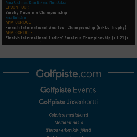
Anna Backman, Katri Bakker, Elina Saksa
EPSON TOUR
Smoky Mountain Championship
Kiira Riihijärvi
AMATÖÖRIGOLF
Finnish International Amateur Championship (Erkko Trophy)
AMATÖÖRIGOLF
Finnish International Ladies' Amateur Championship (+ U21 ja
U18/FJT/Aulanko)
KORN FERRY TOUR
Pinnacle Bank Championship
LEGENDS TOUR
Staysure PGA Seniors Championship
AMATÖÖRIGOLF
U.S. Women's Amateur Championship
AMATÖÖRIGOLF
English Boys' (U14) Open Amateur Stroke Play Championship
Eeli Krankka, Lionel Mutikainen
MUU
Kivitippu Classic Invitational 2026
LIV GOLF
New York
Golfpiste mediakortti
SM-KILPAILUT
SM-reikäpeli (M50/Kymen Golf)
Mediahinnasto
FINNISH JUNIOR TOUR
Tietoa verkon kävijöistä
7 (U18 ja U21/pojat/Tahko)
MID TOUR