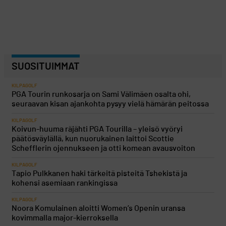
SUOSITUIMMAT
KILPAGOLF
PGA Tourin runkosarja on Sami Välimäen osalta ohi,
seuraavan kisan ajankohta pysyy vielä hämärän peitossa
KILPAGOLF
Koivun-huuma räjähti PGA Tourilla – yleisö vyöryi
päätösväylällä, kun nuorukainen laittoi Scottie
Schefflerin ojennukseen ja otti komean avausvoiton
KILPAGOLF
Tapio Pulkkanen haki tärkeitä pisteitä Tshekistä ja
kohensi asemiaan rankingissa
KILPAGOLF
Noora Komulainen aloitti Women’s Openin uransa
kovimmalla major-kierroksella