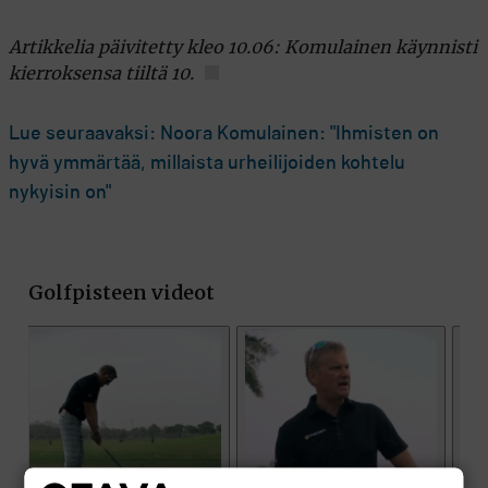
Artikkelia päivitetty kleo 10.06: Komulainen käynnisti
kierroksensa tiiltä 10.
Lue seuraavaksi: Noora Komulainen: "Ihmisten on
hyvä ymmärtää, millaista urheilijoiden kohtelu
nykyisin on"