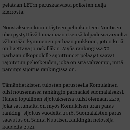
pelataan LET:n peruskaavasta poiketen neljä
kierrosta.
Noustakseen kiinni täyteen pelioikeuteen Nuutisen
olisi pystyttävä hinaamaan itsensä kilpailussa arviolta
vähintään kymmenen parhaan joukkoon, joten kiriä
on haettava jo riskilläkin. Myös rankingissa 70
parhaan ulkopuolelle sijoittuneet pelaajat saavat
rajoitetun pelioikeuden, joka on sitä vahvempi, mitä
parempi sijoitus rankingissa on.
Tämänhetkisten tulosten perusteella Komulainen
olisi nousemassa rankingin parhaaksi suomalaiseksi.
Hänen lopullinen sijoituksensa tulisi olemaan 22:s,
joka sattumalta on myös Komulaisen uran paras
ranking-sijoitus vuodelta 2016. Suomalaisten paras
saavutus on Sanna Nuutisen rankingin nelossija
kaudelta 2021.