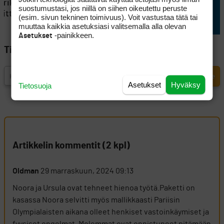
erikoinen
taistelu kovasta sijoituksesta
suostumustasi, jos niillä on siihen oikeutettu peruste
itti
jatkuu
(esim. sivun tekninen toimivuus). Voit vastustaa tätä tai
muuttaa kaikkia asetuksiasi valitsemalla alla olevan
-painikkeen.
Asetukset
Tilaa Golfpisteen uutiskirje
Asetukset
Hyväksy
Tietosuoja
Artikkelin kommentit (2 kpl)
Oldman
29 marraskuun, 2024 09:13
Noora ja Ursula ovat tehneet hienoa työtä.Paketti on
kasassa Noora selvitti myös mallikkaasti Pariisin
Olympialaisten aikana olleet henkiset vastoinkäymiset ja