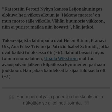
”Katsottiin Petteri Nykyn kanssa Leijonakuningas
elokuva heti viikon alkuun ja ’Hakuna matata’ on
mun motto tälle viikolle. Vähän huumoria viikkoon,
niin ei purista mailaa niin kovasti”, hän jatkoi.
Takaa-ajajista lähimpänä ovat Helen Briem, Pranavi
Urs, Ana Pelez Trivino ja Patricio Isabel Schmidt, jotka
ovat kaikki tuloksessa 66 (-6). Ilahduttavasti myös
toinen suomalainen,
Ursula Wikström
mahtuu
avauspäivän jälkeen kilpailussa kymmenen parhaan
joukkoon. Hän jakaa kahdeksatta sijaa tuloksella 68
(-4).
Ehdin perehtyä ja paneutua heikkouksiin ja
näköjään se alkoi heti toimia.