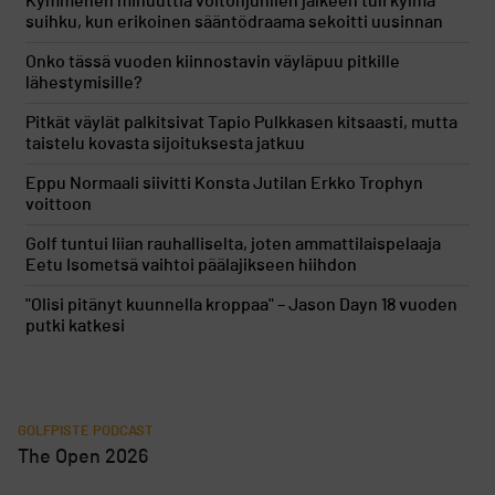
Kymmenen minuuttia voitonjuhlien jälkeen tuli kylmä
suihku, kun erikoinen sääntödraama sekoitti uusinnan
Onko tässä vuoden kiinnostavin väyläpuu pitkille
lähestymisille?
Pitkät väylät palkitsivat Tapio Pulkkasen kitsaasti, mutta
taistelu kovasta sijoituksesta jatkuu
Eppu Normaali siivitti Konsta Jutilan Erkko Trophyn
voittoon
Golf tuntui liian rauhalliselta, joten ammattilaispelaaja
Eetu Isometsä vaihtoi päälajikseen hiihdon
"Olisi pitänyt kuunnella kroppaa" – Jason Dayn 18 vuoden
putki katkesi
GOLFPISTE PODCAST
The Open 2026