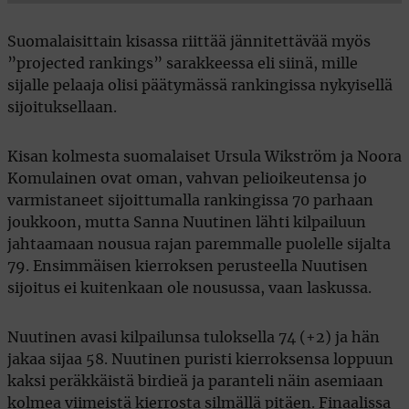
Suomalaisittain kisassa riittää jännitettävää myös
”projected rankings” sarakkeessa eli siinä, mille
sijalle pelaaja olisi päätymässä rankingissa nykyisellä
sijoituksellaan.
Kisan kolmesta suomalaiset Ursula Wikström ja Noora
Komulainen ovat oman, vahvan pelioikeutensa jo
varmistaneet sijoittumalla rankingissa 70 parhaan
joukkoon, mutta Sanna Nuutinen lähti kilpailuun
jahtaamaan nousua rajan paremmalle puolelle sijalta
79. Ensimmäisen kierroksen perusteella Nuutisen
sijoitus ei kuitenkaan ole nousussa, vaan laskussa.
Nuutinen avasi kilpailunsa tuloksella 74 (+2) ja hän
jakaa sijaa 58. Nuutinen puristi kierroksensa loppuun
kaksi peräkkäistä birdieä ja paranteli näin asemiaan
kolmea viimeistä kierrosta silmällä pitäen. Finaalissa