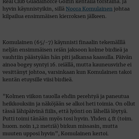
Real Club Guadalhorce Golfin kentällä torstaina. Ja
hyvin käynnistyikin, sillä
Noora Komulainen
johtaa
kilpailua ensimmäisen kierroksen jälkeen.
Komulainen (65/-7) käynnisti finaalin tekemälllä
neljän ensimmäisen reiän jaksoon kolme birdieä ja
vauhtiin päästyään hän piti jalkansa kaasulla. Päivän
ainoa bogey syntyi 16. reiällä, mutta kauneusvirhe ei
vesittänyt johtoa, varsinkaan kun Komulainen takoi
kentän etuysille viisi birdieä.
”Kolmen viikon tauolla ehdin perehtyä ja paneutua
heikkouksiin ja näköjään se alkoi heti toimia. On ollut
tässä lähipäivinä fiilis, että lyönti on lähellä löytyä.
Putti toimi tänään myös tosi hyvin. Yhden 4 ft (toim.
huom. noin 1,2 metriä) birkun missasin, mutta
muuten upposi hyvin”, Komulainen kertoi.