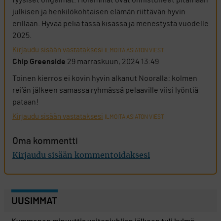
fyysiset ongelmat. Molemmat ovat onnistuneet pitämään
julkisen ja henkilökohtaisen elämän riittävän hyvin
erillään. Hyvää peliä tässä kisassa ja menestystä vuodelle
2025.
Kirjaudu sisään vastataksesi
ILMOITA ASIATON VIESTI
Chip Greenside
29 marraskuun, 2024 13:49
Toinen kierros ei kovin hyvin alkanut Nooralla: kolmen
rei’än jälkeen samassa ryhmässä pelaaville viisi lyöntiä
pataan!
Kirjaudu sisään vastataksesi
ILMOITA ASIATON VIESTI
Oma kommentti
Kirjaudu sisään kommentoidaksesi
UUSIMMAT