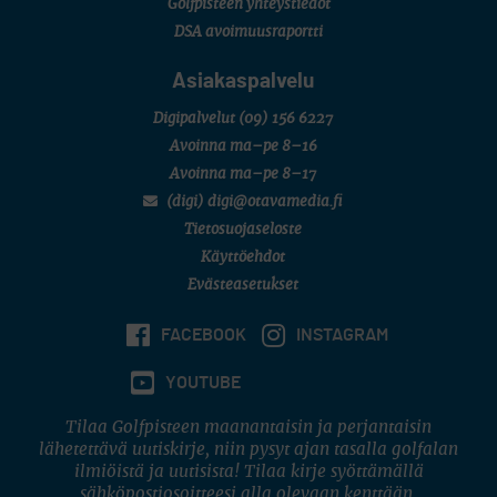
Golfpisteen yhteystiedot
6 (Archipelagia Golf)
DSA avoimuusraportti
Asiakaspalvelu
Digipalvelut
(09) 156 6227
Avoinna ma–pe 8–16
Avoinna ma–pe 8–17
(digi) digi@otavamedia.fi
Tietosuojaseloste
Käyttöehdot
Evästeasetukset
FACEBOOK
INSTAGRAM
YOUTUBE
Tilaa Golfpisteen maanantaisin ja perjantaisin
lähetettävä uutiskirje, niin pysyt ajan tasalla golfalan
ilmiöistä ja uutisista! Tilaa kirje syöttämällä
sähköpostiosoitteesi alla olevaan kenttään.