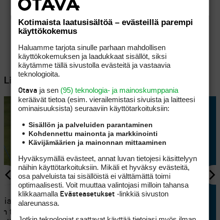
Kotimaista laatusisältöä – evästeillä parempi
käyttökokemus
Haluamme tarjota sinulle parhaan mahdollisen
käyttökokemuksen ja laadukkaat sisällöt, siksi
käytämme tällä sivustolla evästeitä ja vastaavia
teknologioita.
Lisää aiheesta
ja sen
(95) teknologia- ja mainoskumppania
Otava
keräävät tietoa (esim. vierailemis­tasi sivuista ja laitteesi
ominaisuuk­sista) seuraaviin käyttötarkoituksiin:
Sisällön ja palveluiden parantaminen
Kohdennettu mainonta ja markkinointi
Kävijämäärien ja mainonnan mittaaminen
Hyväksymällä evästeet, annat luvan tietojesi käsittelyyn
näihin käyttötarkoituksiin. Mikäli et hyväksy evästeitä,
osa palveluista tai sisällöistä ei välttämättä toimi
optimaalisesti. Voit muuttaa valintojasi milloin tahansa
KILPAGOLF
1
klikkaamalla
-linkkiä sivuston
Evästeasetukset
tia
Pitkät väylät palkitsivat Tapio
alareunassa.
en tuli
Pulkkasen kitsaasti, mutta
Jotkin teknologiat saattavat käyttää tietojasi myös ilman