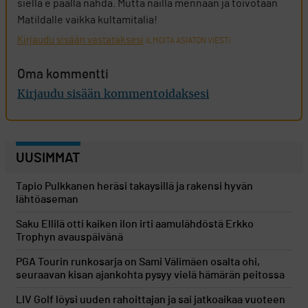
siellä e päällä nähdä. Mutta näillä mennään ja toivotaan
Matildalle vaikka kultamitalia!
Kirjaudu sisään vastataksesi
ILMOITA ASIATON VIESTI
Oma kommentti
Kirjaudu sisään kommentoidaksesi
UUSIMMAT
Tapio Pulkkanen heräsi takaysillä ja rakensi hyvän
lähtöaseman
Saku Ellilä otti kaiken ilon irti aamulähdöstä Erkko
Trophyn avauspäivänä
PGA Tourin runkosarja on Sami Välimäen osalta ohi,
seuraavan kisan ajankohta pysyy vielä hämärän peitossa
LIV Golf löysi uuden rahoittajan ja sai jatkoaikaa vuoteen