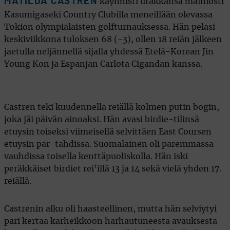
MATILDA CASTREN
käynnisti urakkansa mainiosti
Kasumigaseki Country Clubilla meneillään olevassa
Tokion olympialaisten golfturnauksessa. Hän pelasi
keskiviikkona tuloksen 68 (-3), ollen 18 reiän jälkeen
jaetulla neljännellä sijalla yhdessä Etelä-Korean Jin
Young Kon ja Espanjan Carlota Cigandan kanssa.
Castren teki kuudennella reiällä kolmen putin bogin,
joka jäi päivän ainoaksi. Hän avasi birdie-tilinsä
etuysin toiseksi viimeisellä selvittäen East Coursen
etuysin par-tahdissa. Suomalainen oli paremmassa
vauhdissa toisella kenttäpuoliskolla. Hän iski
peräkkäiset birdiet rei’illä 13 ja 14 sekä vielä yhden 17.
reiällä.
Castrenin alku oli haasteellinen, mutta hän selviytyi
pari kertaa karheikkoon harhautuneesta avauksesta