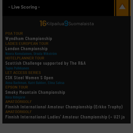
- Live Scoring -
16
9
Kilpailua
Suomalaista
PGA TOUR
Wyndham Championship
LADIES EUROPEAN TOUR
London Championship
Noora Komulainen, Ursula Wikström
HOTELPLANNER TOUR
Scottish Challenge supported by The R&A
Tapio Pulkkanen
LET ACCESS SERIES
CSK Steel Women´S Open
Anna Backman, Katri Bakker, Elina Saksa
EPSON TOUR
Smoky Mountain Championship
Kiira Riihijärvi
AMATÖÖRIGOLF
Finnish International Amateur Championship (Erkko Trophy)
AMATÖÖRIGOLF
Finnish International Ladies' Amateur Championship (+ U21 ja
U18/FJT/Aulanko)
KORN FERRY TOUR
Pinnacle Bank Championship