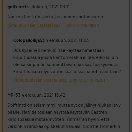
golftintti
4 elokuun, 2021 08:11
Nimi on Castrén, vaikuttaa nimen ääntämiseen.
Kirjaudu sisään vastataksesi
ILMOITA ASIATON VIESTI
Kolopalloilija53
4 elokuun, 2021 11:03
Jos kyseinen henkilö itse käyttää nimestään
kirjoitusasua jossa heittomerkkiä ei ole, eikö silloin
ole kaikinpuolin kunnioittavampaa käyttää kyseistä
kirjoitusasua myös uutisissa joissa hänet mainitaan?
Kirjaudu sisään vastataksesi
ILMOITA ASIATON VIESTI
MP-33
4 elokuun, 2021 18:42
Golftintti on asiamimmi, mutta nyt on jäänyt hiukan levy
päälle. Matilda tosiaan näyttää käyttävän Castren
kirjoitusasua instaa myöten. Ymmärrän hyvin, että
varsinkin ranskaa opiskellut haluaisi tuon heittomerkin