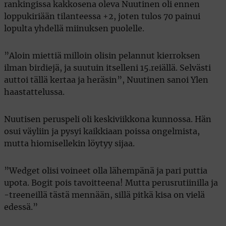
rankingissa kakkosena oleva Nuutinen oli ennen
loppukiriään tilanteessa +2, joten tulos 70 painui
lopulta yhdellä miinuksen puolelle.
”Aloin miettiä milloin olisin pelannut kierroksen
ilman birdiejä, ja suutuin itselleni 15.reiällä. Selvästi
auttoi tällä kertaa ja heräsin”, Nuutinen sanoi Ylen
haastattelussa.
Nuutisen peruspeli oli keskiviikkona kunnossa. Hän
osui väyliin ja pysyi kaikkiaan poissa ongelmista,
mutta hiomisellekin löytyy sijaa.
”Wedget olisi voineet olla lähempänä ja pari puttia
upota. Bogit pois tavoitteena! Mutta perusrutiinilla ja
-treeneillä tästä mennään, sillä pitkä kisa on vielä
edessä.”