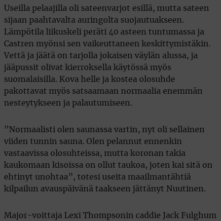
Useilla pelaajilla oli sateenvarjot esillä, mutta sateen
sijaan paahtavalta auringolta suojautuakseen.
Lämpötila liikuskeli peräti 40 asteen tuntumassa ja
Castren myönsi sen vaikeuttaneen keskittymistäkin.
Vettä ja jäätä on tarjolla jokaisen väylän alussa, ja
jääpussit olivat kierroksella käytössä myös
suomalaisilla. Kova helle ja kostea olosuhde
pakottavat myös satsaamaan normaalia enemmän
nesteytykseen ja palautumiseen.
”Normaalisti olen saunassa vartin, nyt oli sellainen
viiden tunnin sauna. Olen pelannut ennenkin
vastaavissa olosuhteissa, mutta koronan takia
kaukomaan kisoissa on ollut taukoa, joten kai sitä on
ehtinyt unohtaa”, totesi useita maailmantähtiä
kilpailun avauspäivänä taakseen jättänyt Nuutinen.
Major-voittaja Lexi Thompsonin caddie Jack Fulghum