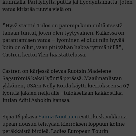
kunnialla. Pari lyhyttä puttia jäi hyödyntämättä, joten
varaa kiristää ruuvia vielä on.
”Hyvä startti! Tulos on parempi kuin miltä itsestä
tänään tuntui, joten olen tyytyväinen. Kaikessa on
parantamisen varaa – lyöminen ei ollut niin hyvää
kuin on ollut, vaan piti vähän hakea rytmiä tiillä”,
Castren kertoi Ylen haastattelussa.
Castren on kärjessä olevaa Ruotsin Madelene
Sagströmiä kaksi lyöntiä perässä. Maailmanlistan
ykkönen, USA:n Nelly Korda käytti kierrokseensa 67
lyöntiä jakaen neljä alle -tuloksellaan kakkostilaa
Intian Aditi Ashokin kanssa.
Sijaa 16 jakava
Sanna Nuutinen
esitti keskiviikkona
upean nousun tehtyään kierroksen loppuun kolme
peräkkäistä birdieä. Ladies European Tourin