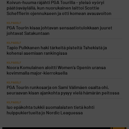
Koivun-huuma räjähti PGA Tourilla – yleisö vyöryi
päätösväylällä, kun nuorukainen laittoi Scottie
Schefflerin ojennukseen ja otti komean avausvoiton
KILPAGOLF
PGA Tourin kisaa johtavan sensaatiotulokkaan juuret
johtavat Satakuntaan
KILPAGOLF
Tapio Pulkkanen haki tärkeitä pisteitä Tshekistä ja
kohensi asemiaan rankingissa
KILPAGOLF
Noora Komulainen aloitti Women’s Openin uransa
kovimmalla major-kierroksella
KILPAGOLF
PGA Tourin runkosarja on Sami Välimäen osalta ohi,
seuraavan kisan ajankohta pysyy vielä hämärän peitossa
KILPAGOLF
Iso epäkohta tukkii suomalaisten tietä kohti
huippukiertueita jo Nordic Leaguessa