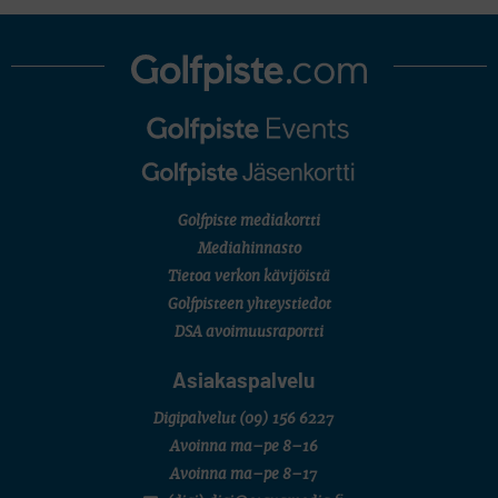
LEGENDS TOUR
Staysure PGA Seniors Championship
AMATÖÖRIGOLF
U.S. Women's Amateur Championship
AMATÖÖRIGOLF
English Boys' (U14) Open Amateur Stroke Play Championship
Eeli Krankka, Lionel Mutikainen
MUU
Kivitippu Classic Invitational 2026
LIV GOLF
New York
Golfpiste mediakortti
SM-KILPAILUT
SM-reikäpeli (M50/Kymen Golf)
Mediahinnasto
FINNISH JUNIOR TOUR
Tietoa verkon kävijöistä
7 (U18 ja U21/pojat/Tahko)
MID TOUR
Golfpisteen yhteystiedot
6 (Archipelagia Golf)
DSA avoimuusraportti
Asiakaspalvelu
Digipalvelut
(09) 156 6227
Avoinna ma–pe 8–16
Avoinna ma–pe 8–17