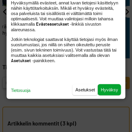
Hyväksymällä evästeet, annat luvan tietojesi käsittelyyn
näihin käyttötarkoituksiin. Mikäli et hyväksy evästeitä,
osa palveluista tai sisällöistä ei välttämättä toimi
optimaalisesti. Voit muuttaa valintojasi milloin tahansa
KILPAGOLF
klikkaamalla
-linkkiä sivuston
Evästeasetukset
eräsi
Saku Ellilä otti kaiken ilon irti
alareunassa.
si hyvän
aamulähdöstä Erkko Trophyn
Jotkin teknologiat saattavat käyttää tietojasi myös ilman
avauspäivänä
suostumustasi, jos niillä on siihen oikeutettu peruste
(esim. sivun tekninen toimivuus). Voit vastustaa tätä tai
muuttaa kaikkia asetuksiasi valitsemalla alla olevan
-painikkeen.
Asetukset
Tilaa Golfpisteen uutiskirje
Asetukset
Hyväksy
Tietosuoja
Artikkelin kommentit (3 kpl)