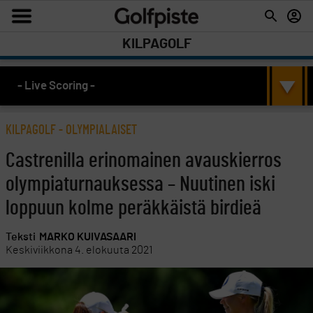
KILPAGOLF
- Live Scoring -
KILPAGOLF
-
OLYMPIALAISET
Castrenilla erinomainen avauskierros
olympiaturnauksessa – Nuutinen iski
loppuun kolme peräkkäistä birdieä
Teksti
MARKO KUIVASAARI
Keskiviikkona 4. elokuuta 2021