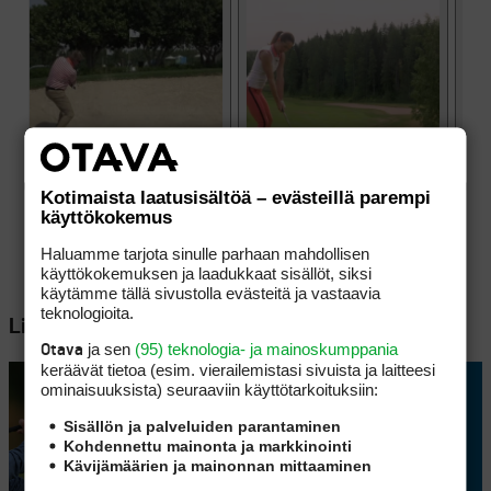
Kotimaista laatusisältöä – evästeillä parempi
käyttökokemus
Haluamme tarjota sinulle parhaan mahdollisen
käyttökokemuksen ja laadukkaat sisällöt, siksi
käytämme tällä sivustolla evästeitä ja vastaavia
teknologioita.
Lisää aiheesta
ja sen
(95) teknologia- ja mainoskumppania
Otava
keräävät tietoa (esim. vierailemis­tasi sivuista ja laitteesi
ominaisuuk­sista) seuraaviin käyttötarkoituksiin:
Sisällön ja palveluiden parantaminen
Kohdennettu mainonta ja markkinointi
Kävijämäärien ja mainonnan mittaaminen