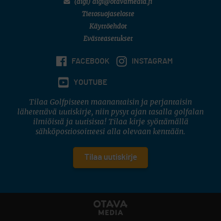
(digi) digi@otavamedia.fi
Tietosuojaseloste
Käyttöehdot
Evästeasetukset
FACEBOOK
INSTAGRAM
YOUTUBE
Tilaa Golfpisteen maanantaisin ja perjantaisin
lähetettävä uutiskirje, niin pysyt ajan tasalla golfalan
ilmiöistä ja uutisista! Tilaa kirje syöttämällä
sähköpostiosoitteesi alla olevaan kenttään.
Tilaa uutiskirje