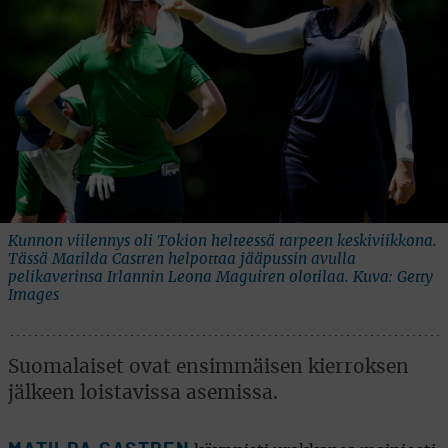
Kunnon viilennys oli Tokion helteessä tarpeen keskiviikkona.
Tässä Matilda Castren helpottaa jääpussin avulla
pelikaverinsa Irlannin Leona Maguiren olotilaa. Kuva: Getty
Images
Suomalaiset ovat ensimmäisen kierroksen
jälkeen loistavissa asemissa.