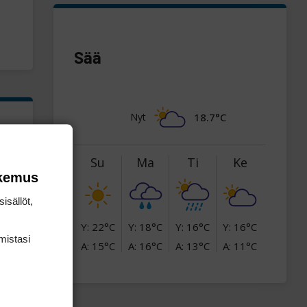
Sää
Nyt
18.7°C
Su
Ma
Ti
Ke
okemus
isällöt,
Y: 22°C
Y: 18°C
Y: 16°C
Y: 16°C
mis­tasi
A: 15°C
A: 16°C
A: 13°C
A: 11°C