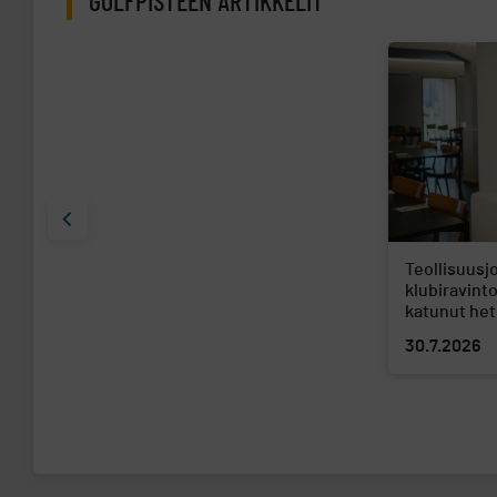
GOLFPISTEEN ARTIKKELIT
Teollisuusj
klubiravinto
katunut he
30.7.2026