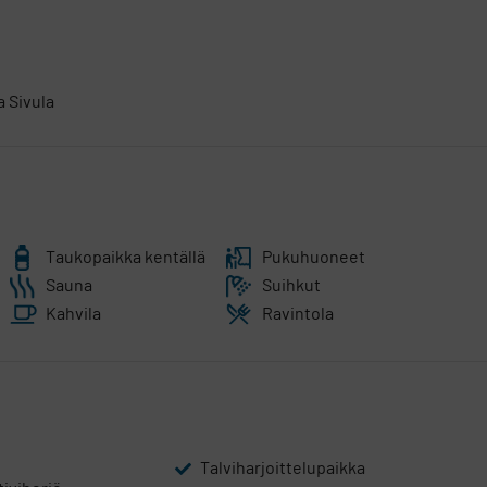
 maisemat. Meri on läsnä usealla väylällä.
komeat maisemat. Väylältä löytyy myös monen mieleen jäävä kylt
essa ympäristössä.
 Sivula
 vaan 10. reiän jälkeen pelaajia palvelee taukotupa, jossa on lupa
ta. Kierroksen voi pelata myös 9-reikäisenä niin sanottuna
iirrytään väylälle 14 ja pelataan väylät siitä eteenpäin.
Taukopaikka kentällä
Pukuhuoneet
Sauna
Suihkut
Kahvila
Ravintola
Talviharjoittelupaikka