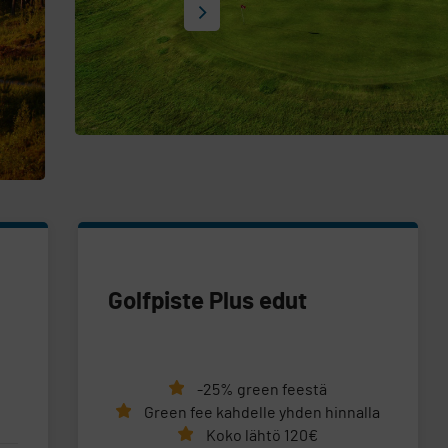
Golfpiste Plus edut
-25% green feestä
Green fee kahdelle yhden hinnalla
Koko lähtö 120€