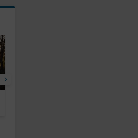
Kultaranta Golf
Aurinko Golf
m
47km
Naantali
Naantali