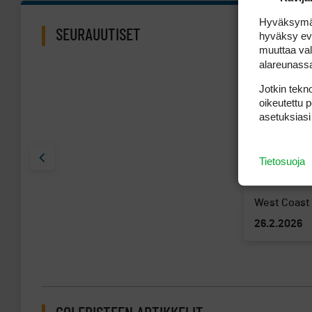
Hyväksymällä
SEURAUUTISET
hyväksy eväs
muuttaa val
alareunass
Jotkin tekno
oikeutettu 
asetuksiasi
Tietosuoja
West Coast
26.2.2026