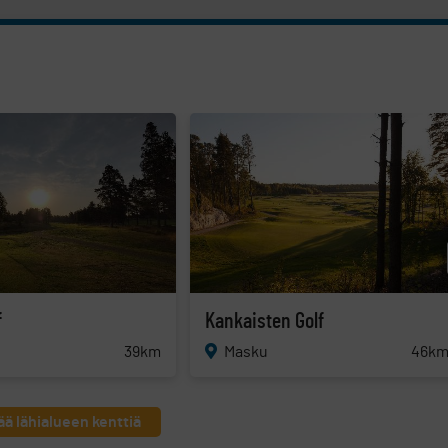
f
Kankaisten Golf
39km
46k
Masku
ää lähialueen kenttiä