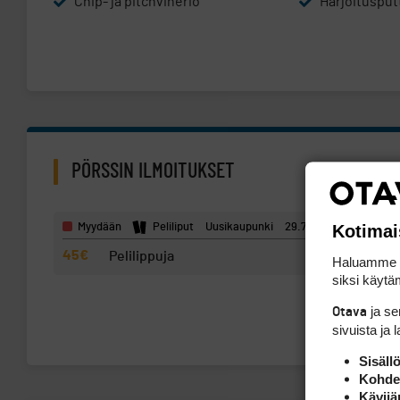
Chip- ja pitchviheriö
Harjoitusput
PÖRSSIN ILMOITUKSET
Kotimai
Myydään
Peliliput
Uusikaupunki
29.7.2026 13:31
45€
Pelilippuja
Haluamme ta
siksi käytäm
ja s
Otava
Hae
sivuista ja 
Sisäll
Kohden
Kävijä