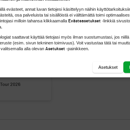
 evästeet, annat luvan tietojesi käsittelyyn näihin käyttötarkoituksiin
teitä, osa palveluista tai sisällöistä ei välttämättä toimi optimaalisest
intojasi milloin tahansa klikkaamalla
-linkkiä sivust
Evästeasetukset
a.
logiat saattavat käyttää tietojasi myös ilman suostumustasi, jos niillä
peruste (esim. sivun tekninen toimivuus). Voit vastustaa tätä tai muutt
 valitsemalla alla olevan
-painikkeen.
Asetukset
Asetukset
 Tour 2026