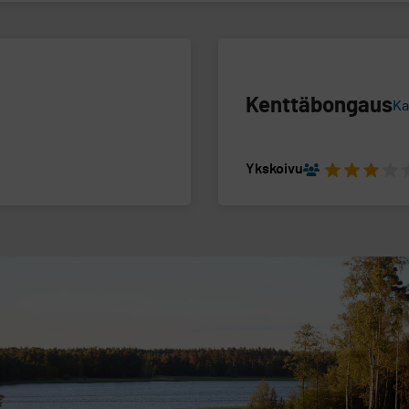
Kenttäbongaus
Ka
Ykskoivu