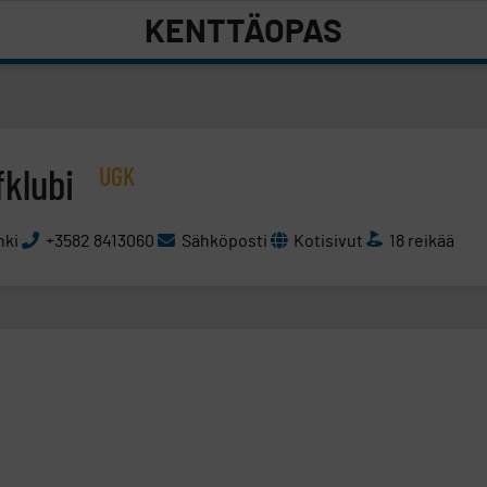
KENTTÄOPAS
UGK
fklubi
nki
+3582 8413060
Sähköposti
Kotisivut
18 reikää