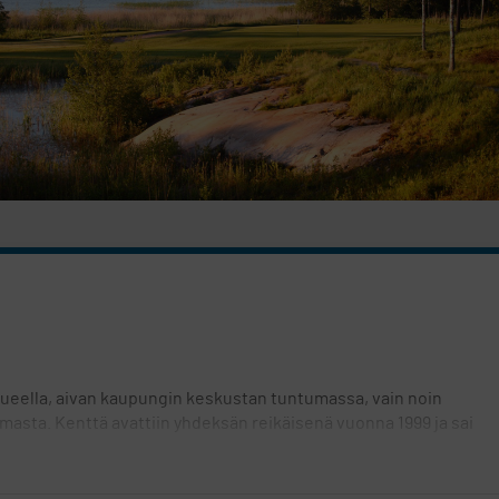
ueella, aivan kaupungin keskustan tuntumassa, vain noin
amasta. Kenttä avattiin yhdeksän reikäisenä vuonna 1999 ja sai
tsämaastoa, josta löytyy sekä pieniä että suuria lampia ja myös