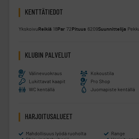
merenlahti. Paikoin kentältä avautuu kauniit suomalaiset
KENTTÄTIEDOT
Metsäosuus päättyy väylän 13 avaukseen, josta avautuu 
”varo venelijöitä”. Klubille palataan jälleen puistomais
Ykskoivu
Reikiä
18
Par
72
Pituus
6209
Suunnittelija
Pekka
Täysimittainen kierros ei palaa puolessa välissä klubille
pitää 10min kestävä tauko ja nauttia taukotuvan antimis
”vanhana ysinä” jolloin pelataan väylät 1-4 jonka jälkeen s
KLUBIN PALVELUT
Välinevuokraus
Kokoustila
Lukittavat kaapit
Pro Shop
WC kentällä
Juomapiste kentällä
HARJOITUSALUEET
Mahdollisuus lyödä ruoholta
Range