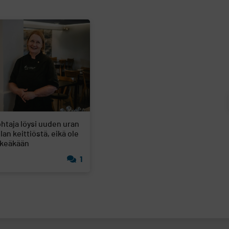
ohtaja löysi uuden uran
lan keittiöstä, eikä ole
tkeäkään
1