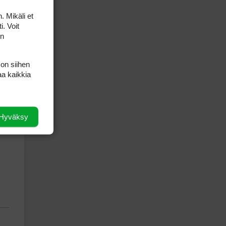
. Mikäli et
i. Voit
on
 on siihen
aa kaikkia
Hyväksy