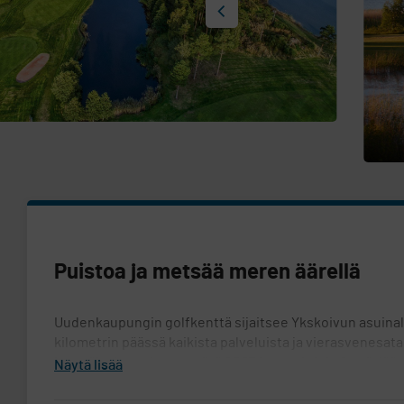
Puistoa ja metsää meren äärellä
Uudenkaupungin golfkenttä sijaitsee Ykskoivun asuinal
kilometrin päässä kaikista palveluista ja vierasvenesat
kenttälaajennuksen myötä 2007 loput yhdeksän väylää.
Näytä lisää
Kenttä käsittää niin puistomaisia väyliä kuin mäkistä me