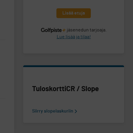
Lisää etuja
ti
jäsenedun tarjoaja.
Lue lisää ja tilaa!
Tuloskortti
CR / Slope
Siirry slopelaskuriin