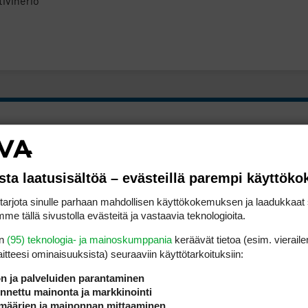
tiviheriö
sta laatusisältöä – evästeillä parempi käyttök
Myydään
Peliliput
Vantaa
26.7.2026 07:41
45€
Pelilippuja Uudenkaupungin Golf
rjota sinulle parhaan mahdollisen käyttökokemuksen ja laadukkaat s
me tällä sivustolla evästeitä ja vastaavia teknologioita.
en
(95) teknologia- ja mainoskumppania
keräävät tietoa (esim. vieraile
 lisää pörssistä
laitteesi ominaisuuk­sista) seuraaviin käyttötarkoituksiin:
ön ja palveluiden parantaminen
nettu mainonta ja markkinointi
määrien ja mainonnan mittaaminen