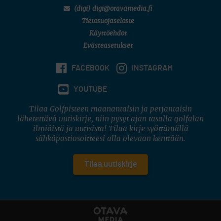
(digi) digi@otavamedia.fi
Tietosuojaseloste
Käyttöehdot
Evästeasetukset
FACEBOOK
INSTAGRAM
YOUTUBE
Tilaa Golfpisteen maanantaisin ja perjantaisin
lähetettävä uutiskirje, niin pysyt ajan tasalla golfalan
ilmiöistä ja uutisista! Tilaa kirje syöttämällä
sähköpostiosoitteesi alla olevaan kenttään.
Tilaa uutiskirje