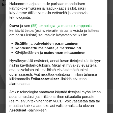
Haluamme tarjota sinulle parhaan mahdollisen
kannattaa huomioida
käyttökokemuksen ja laadukkaat sisällöt, siksi
käytämme tällä sivustolla evästeitä ja vastaavia
teknologioita.
ja sen
(95) teknologia- ja mainoskumppania
Otava
keräävät tietoa (esim. vierailemis­tasi sivuista ja laitteesi
ominaisuuk­sista) seuraaviin käyttötarkoituksiin:
Sisällön ja palveluiden parantaminen
Kohdennettu mainonta ja markkinointi
Kävijämäärien ja mainonnan mittaaminen
Hyväksymällä evästeet, annat luvan tietojesi käsittelyyn
näihin käyttötarkoituksiin. Mikäli et hyväksy evästeitä,
osa palveluista tai sisällöistä ei välttämättä toimi
optimaalisesti. Voit muuttaa valintojasi milloin tahansa
klikkaamalla
-linkkiä sivuston
Evästeasetukset
alareunassa.
Jotkin teknologiat saattavat käyttää tietojasi myös ilman
suostumustasi, jos niillä on siihen oikeutettu peruste
(esim. sivun tekninen toimivuus). Voit vastustaa tätä tai
muuttaa kaikkia asetuksiasi valitsemalla alla olevan
-painikkeen.
Asetukset