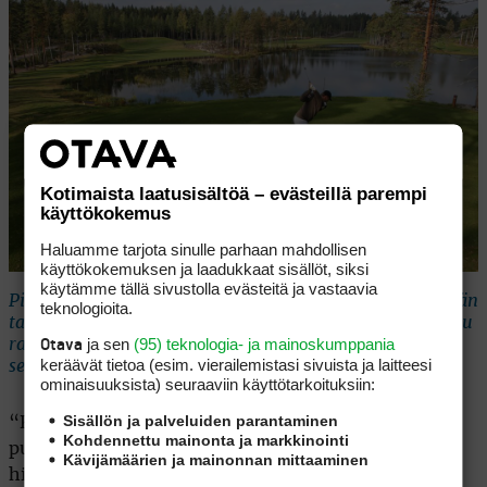
Kotimaista laatusisältöä – evästeillä parempi
käyttökokemus
Haluamme tarjota sinulle parhaan mahdollisen
käyttökokemuksen ja laadukkaat sisällöt, siksi
käytämme tällä sivustolla evästeitä ja vastaavia
Pirunpelto haastaa pelaajan ajattelemaan jokaisen väylän
teknologioita.
tarkasti. Näyttävä kenttä, vahva klubikokemus ja kehuttu
ja sen
(95) teknologia- ja mainoskumppania
Otava
ravintola tekevät Lakeside Golfista yhden Tampereen
keräävät tietoa (esim. vierailemis­tasi sivuista ja laitteesi
seudun kiinnostavimmista golfkohteista.
ominaisuuk­sista) seuraaviin käyttötarkoituksiin:
Sisällön ja palveluiden parantaminen
“Kenttärankingin entisestään parantunut tulos (8.)
Kohdennettu mainonta ja markkinointi
puhukoon puolestaan. Pirunpelto on jo nyt todella
Kävijämäärien ja mainonnan mittaaminen
hienossa kunnossa. Sijaintimme palvelee niin