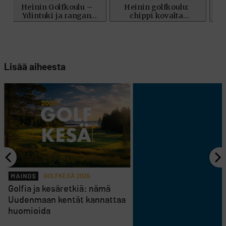
Lisää aiheesta
GOLFKESÄ 2026
Golfia ja kesäretkiä: nämä
Uudenmaan kentät kannattaa
huomioida