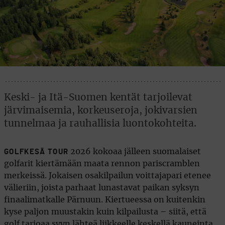
Keski- ja Itä-Suomen kentät tarjoilevat
järvimaisemia, korkeuseroja, jokivarsien
tunnelmaa ja rauhallisia luontokohteita.
2026 kokoaa jälleen suomalaiset
GOLFKESÄ TOUR
golfarit kiertämään maata rennon pariscramblen
merkeissä. Jokaisen osakilpailun voittajapari etenee
välieriin, joista parhaat lunastavat paikan syksyn
finaalimatkalle Pärnuun. Kiertueessa on kuitenkin
kyse paljon muustakin kuin kilpailusta – siitä, että
golf tarjoaa syyn lähteä liikkeelle keskellä kauneinta