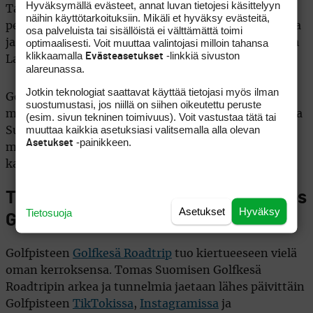
Hyväksymällä evästeet, annat luvan tietojesi käsittelyyn
Tampereen, Turun kuin pääkaupunkiseudunkin
näihin käyttötarkoituksiin. Mikäli et hyväksy evästeitä,
pelaajia. Uudistetun klubiravintolan ruoka saa kehuja
osa palveluista tai sisällöistä ei välttämättä toimi
optimaalisesti. Voit muuttaa valintojasi milloin tahansa
ja klubilla viihdytään,” kommentoi
Tapio Honkamaa
klikkaamalla
-linkkiä sivuston
Evästeasetukset
Lakeside Golfista kesän kynnyksellä.
alareunassa.
Jotkin teknologiat saattavat käyttää tietojasi myös ilman
Golfkesä Tourin Keski- ja Itä-Suomen osakilpailut
suostumustasi, jos niillä on siihen oikeutettu peruste
muistuttavat, kuinka poikkeuksellisen hieno golfmaa
(esim. sivun tekninen toimivuus). Voit vastustaa tätä tai
muuttaa kaikkia asetuksiasi valitsemalla alla olevan
Suomi on – upeita kenttiä löytyy koskemattomien
-painikkeen.
Asetukset
metsien keskeltä, suurten järvien rannoilta ja
kauniista jokimaisemista.
Tutustu Golfkesä Tourin kenttiin myös
Asetukset
Hyväksy
Tietosuoja
Golfkesä Roadtripin seurassa
Golfpisteen
Golfkesä Roadtrip
tuo kiertueeseen vielä
oman kerroksensa. Tomas Suomisen Golfkesä
Roadtripin arkea ja tunnelmia jaetaan lähes päivittäin
Golfpisteen
TikTokissa
,
Instagramissa
ja