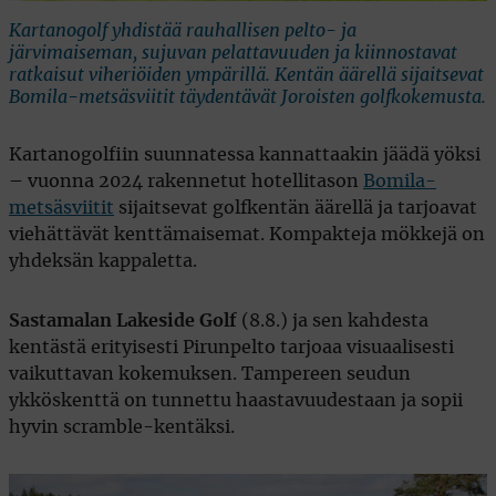
Kartanogolf yhdistää rauhallisen pelto- ja
järvimaiseman, sujuvan pelattavuuden ja kiinnostavat
ratkaisut viheriöiden ympärillä. Kentän äärellä sijaitsevat
Bomila-metsäsviitit täydentävät Joroisten golfkokemusta.
Kartanogolfiin suunnatessa kannattaakin jäädä yöksi
– vuonna 2024 rakennetut hotellitason
Bomila-
metsäsviitit
sijaitsevat golfkentän äärellä ja tarjoavat
viehättävät kenttämaisemat. Kompakteja mökkejä on
yhdeksän kappaletta.
Sastamalan Lakeside Golf
(8.8.) ja sen kahdesta
kentästä erityisesti Pirunpelto tarjoaa visuaalisesti
vaikuttavan kokemuksen. Tampereen seudun
ykköskenttä on tunnettu haastavuudestaan ja sopii
hyvin scramble-kentäksi.