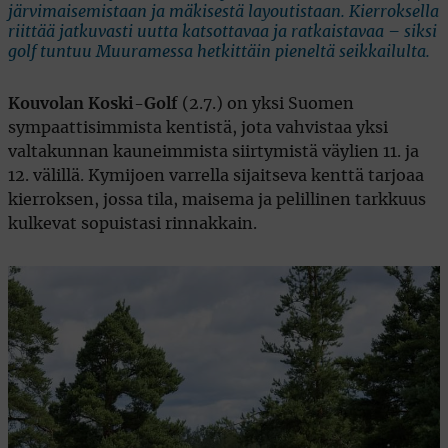
järvimaisemistaan ja mäkisestä layoutistaan. Kierroksella
riittää jatkuvasti uutta katsottavaa ja ratkaistavaa – siksi
golf tuntuu Muuramessa hetkittäin pieneltä seikkailulta.
Kouvolan Koski-Golf
(2.7.) on yksi Suomen
sympaattisimmista kentistä, jota vahvistaa yksi
valtakunnan kauneimmista siirtymistä väylien 11. ja
12. välillä. Kymijoen varrella sijaitseva kenttä tarjoaa
kierroksen, jossa tila, maisema ja pelillinen tarkkuus
kulkevat sopuistasi rinnakkain.