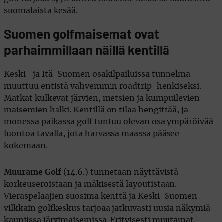
suomalaista kesää.
Suomen golfmaisemat ovat
parhaimmillaan näillä kentillä
Keski- ja Itä-Suomen osakilpailuissa tunnelma
muuttuu entistä vahvemmin roadtrip-henkiseksi.
Matkat kulkevat järvien, metsien ja kumpuilevien
maisemien halki. Kentillä on tilaa hengittää, ja
monessa paikassa golf tuntuu olevan osa ympäröivää
luontoa tavalla, jota harvassa maassa pääsee
kokemaan.
Muurame Golf
(14.6.) tunnetaan näyttävistä
korkeuseroistaan ja mäkisestä layoutistaan.
Vieraspelaajien suosima kenttä ja Keski-Suomen
vilkkain golfkeskus tarjoaa jatkuvasti uusia näkymiä
kauniissa järvimaisemissa. Erityisesti muutamat