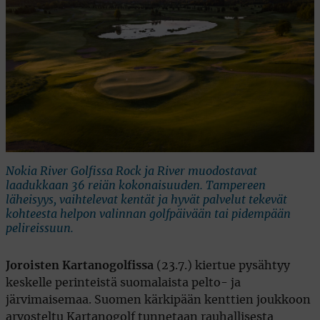
Nokia River Golfissa Rock ja River muodostavat
laadukkaan 36 reiän kokonaisuuden. Tampereen
läheisyys, vaihtelevat kentät ja hyvät palvelut tekevät
kohteesta helpon valinnan golfpäivään tai pidempään
pelireissuun.
Joroisten Kartanogolfissa
(23.7.) kiertue pysähtyy
keskelle perinteistä suomalaista pelto- ja
järvimaisemaa. Suomen kärkipään kenttien joukkoon
arvosteltu Kartanogolf tunnetaan rauhallisesta