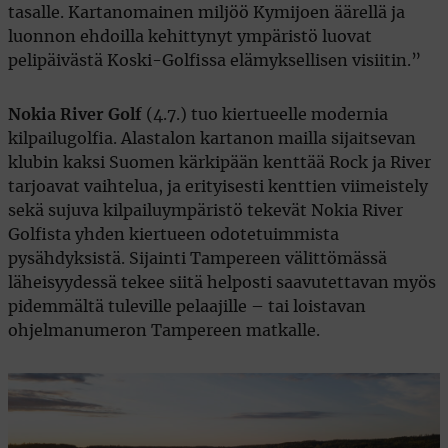
tasalle. Kartanomainen miljöö Kymijoen äärellä ja
luonnon ehdoilla kehittynyt ympäristö luovat
pelipäivästä Koski-Golfissa elämyksellisen visiitin.”
Nokia River Golf
(4.7.) tuo kiertueelle modernia
kilpailugolfia. Alastalon kartanon mailla sijaitsevan
klubin kaksi Suomen kärkipään kenttää Rock ja River
tarjoavat vaihtelua, ja erityisesti kenttien viimeistely
sekä sujuva kilpailuympäristö tekevät Nokia River
Golfista yhden kiertueen odotetuimmista
pysähdyksistä. Sijainti Tampereen välittömässä
läheisyydessä tekee siitä helposti saavutettavan myös
pidemmältä tuleville pelaajille – tai loistavan
ohjelmanumeron Tampereen matkalle.