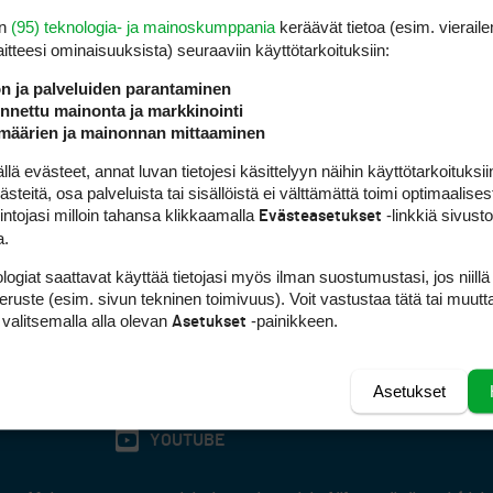
sempi’?
en
(95) teknologia- ja mainoskumppania
keräävät tietoa (esim. vieraile
laitteesi ominaisuuk­sista) seuraaviin käyttötarkoituksiin:
ön ja palveluiden parantaminen
nettu mainonta ja markkinointi
määrien ja mainonnan mittaaminen
 evästeet, annat luvan tietojesi käsittelyyn näihin käyttötarkoituksiin
kin aloittaminen niin helppoa kuin olla ja voi. Ei minkäänlaista aloituskynny
teitä, osa palveluista tai sisällöistä ei välttämättä toimi optimaalisest
välivuoden pidossa, mikäli jonoa ei ole. Viimeksimainitut asiat eivät niin
intojasi milloin tahansa klikkaamalla
-linkkiä sivust
Evästeasetukset
a.
logiat saattavat käyttää tietojasi myös ilman suostumustasi, jos niillä
peruste (esim. sivun tekninen toimivuus). Voit vastustaa tätä tai muutt
 valitsemalla alla olevan
-painikkeen.
Asetukset
Asetukset
FACEBOOK
INSTAGRAM
YOUTUBE