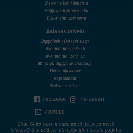
Tietoa verkon kävijöistä
Golfpisteen yhteystiedot
DSA avoimuusraportti
Asiakaspalvelu
Digipalvelut
(09) 156 6227
Avoinna ma–pe 8–16
Avoinna ma–pe 8–17
(digi) digi@otavamedia.fi
Tietosuojaseloste
Käyttöehdot
Evästeasetukset
FACEBOOK
INSTAGRAM
YOUTUBE
Tilaa Golfpisteen maanantaisin ja perjantaisin
lähetettävä uutiskirje, niin pysyt ajan tasalla golfalan