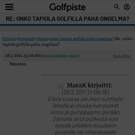
RE: ONKO TAPIOLA GOLFILLA PAHA ONGELMA?
Etusivu
›
Foorumit
›
Yleistä
›
onko tapiola golfilla paha ongelma?
›
Re: onko
tapiola golfilla paha ongelma?
28.2.2011 23:18:00
Ilmoita asiaton viesti
#444890
Nimetön
MaraK kirjoitti:
(28.2.2011 21:06:16)
Eikös tuossa ole meri suhtkoht
lähellä,ei muuta kun putket
sinne ja pumppaamo perään.
Samalla siitä putkesta vois
lypsää jollekkin muullekin
puistolle tai viheralueelle