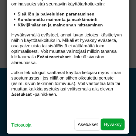
ominaisuuk­sista) seuraaviin käyttötarkoituksiin:
Fuenteveralla.joissa kasteluvesi otetaan
merestä.
Sisällön ja palveluiden parantaminen
Arabian niemimaalla otetaan kaikki vesi
Kohdennettu mainonta ja markkinointi
merestä.
Kävijämäärien ja mainonnan mittaaminen
Ei ole kuitenkaan mikään halpa lysti tehdä
merivedestä makeaa vettä.
Hyväksymällä evästeet, annat luvan tietojesi käsittelyyn
Isot oli laitokset.
näihin käyttötarkoituksiin. Mikäli et hyväksy evästeitä,
Ei sitä nyt sentään merivedellä mitään kastella.
osa palveluista tai sisällöistä ei välttämättä toimi
optimaalisesti. Voit muuttaa valintojasi milloin tahansa
klikkaamalla
-linkkiä sivuston
Evästeasetukset
alareunassa.
Jotkin teknologiat saattavat käyttää tietojasi myös ilman
suostumustasi, jos niillä on siihen oikeutettu peruste
(esim. sivun tekninen toimivuus). Voit vastustaa tätä tai
muuttaa kaikkia asetuksiasi valitsemalla alla olevan
-painikkeen.
Asetukset
Asetukset
Hyväksy
Tietosuoja
Golfpiste mediakortti
Mediahinnasto