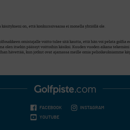
 käsitykseni on, että konkurssivaaraa ei monella yhtiöllä ole.
golfosakkeen omistajalle voitto tulee sitä kautta, että hän voi pelata golfia
a olen itsekin päässyt voittoihin käsiksi. Kuuden vuoden aikana tekemäni 
Ihan hävettää, kun jotkut ovat ajamassa meille omia pelioikeuksiamme käyt
FACEBOOK
INSTAGRAM
YOUTUBE