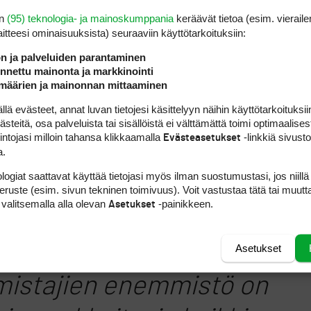
oikkuvat pitkään
en
(95) teknologia- ja mainoskumppania
keräävät tietoa (esim. vieraile
laitteesi ominaisuuk­sista) seuraaviin käyttötarkoituksiin:
mukana koska on
ön ja palveluiden parantaminen
parempi pitää
nettu mainonta ja markkinointi
määrien ja mainonnan mittaaminen
aisudellaan jokin
 evästeet, annat luvan tietojesi käsittelyyn näihin käyttötarkoituksiin
teitä, osa palveluista tai sisällöistä ei välttämättä toimi optimaalisest
arvo.
intojasi milloin tahansa klikkaamalla
-linkkiä sivust
Evästeasetukset
a.
logiat saattavat käyttää tietojasi myös ilman suostumustasi, jos niillä
peruste (esim. sivun tekninen toimivuus). Voit vastustaa tätä tai muutt
 valitsemalla alla olevan
-painikkeen.
Asetukset
 kai semmoista golfyhtiötä,
Asetukset
mistajien enemmistö on