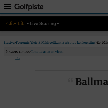
4.8.–11.8.
- Live Scoring -
Etusivu
›
Foorumit
›
Yleistä
›
Mikä golfkenttä ajautuu konkurssiin?
›
Re: Mik
6.3.2010 11:31:00
Ilmoita asiaton viesti
PG
Ballmar