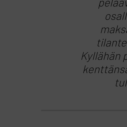
pelaav
osal
maksa
tilant
Kyllähän 
kenttänsä
tu