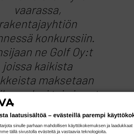
vaarassa,
rakentajayhtiön
nessä konkurssiin.
sijaan ne Golf Oy:t
joissa kaikista
kkeista maksetaan
ke, pelasi tai ei ovat
a pitkään vahvoilla.
sta laatusisältöä – evästeillä parempi käyttök
joittajaosakkaatkin
rjota sinulle parhaan mahdollisen käyttökokemuksen ja laadukkaat s
me tällä sivustolla evästeitä ja vastaavia teknologioita.