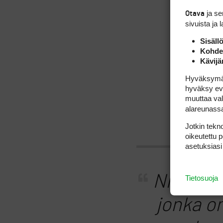
r
ja s
Otava
sivuista ja 
Sisäll
Kohden
Kävijä
om
Hyväksymällä
hyväksy eväs
muuttaa val
alareunass
Jotkin tekno
oikeutettu 
asetuksiasi
Niin, ei
Tietosuoja
jonka o