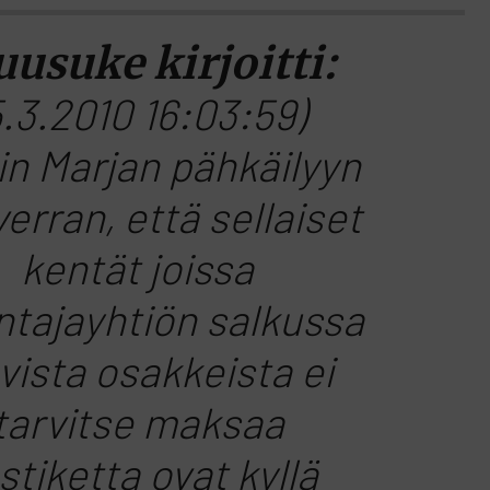
uusuke kirjoitti:
5.3.2010 16:03:59)
in Marjan pähkäilyyn
erran, että sellaiset
kentät joissa
ntajayhtiön salkussa
vista osakkeista ei
tarvitse maksaa
stiketta ovat kyllä