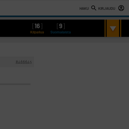
HAKU
KIRJAUDU
[
16
]
[
9
]
Kilpailua
Suomalaista
#466645