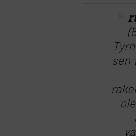
r
(
Tyrn
sen v
rake
ole
va