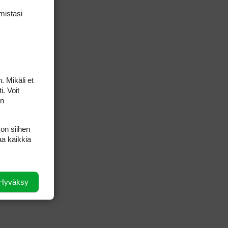
mis­tasi
. Mikäli et
i. Voit
on
 on siihen
aa kaikkia
Hyväksy