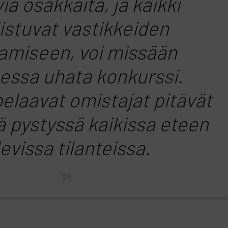
ia osakkaita, ja kaikki
listuvat vastikkeiden
miseen, voi missään
eessa uhata konkurssi.
pelaavat omistajat pitävät
 pystyssä kaikissa eteen
levissa tilanteissa.