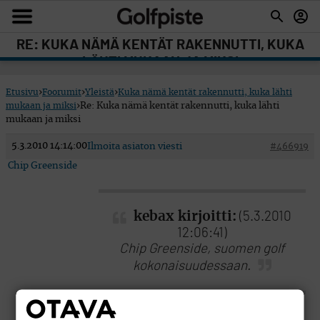
RE: KUKA NÄMÄ KENTÄT RAKENNUTTI, KUKA
LÄHTI MUKAAN JA MIKSI
Etusivu
›
Foorumit
›
Yleistä
›
Kuka nämä kentät rakennutti, kuka lähti
mukaan ja miksi
›
Re: Kuka nämä kentät rakennutti, kuka lähti
mukaan ja miksi
5.3.2010 14:14:00
Ilmoita asiaton viesti
#466919
Chip Greenside
kebax kirjoitti:
(5.3.2010
12:06:41)
Chip Greenside, suomen golf
kokonaisuudessaan.