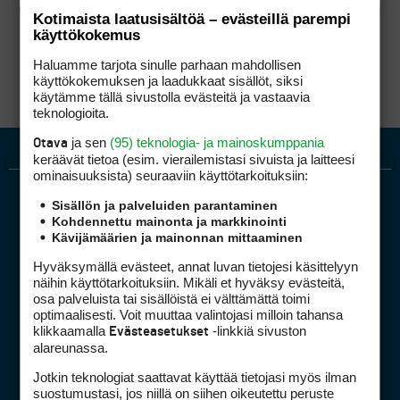
Kiitos! Monelle tuonkaltainen arvostus voisi
Kotimaista laatusisältöä – evästeillä parempi
nousta hattuun, mutta itse kykenen
käyttökokemus
säilyttämään mielenmalttini ja jatkan
todennäköisesti valitsemallani linjalla.
Haluamme tarjota sinulle parhaan mahdollisen
käyttökokemuksen ja laadukkaat sisällöt, siksi
käytämme tällä sivustolla evästeitä ja vastaavia
teknologioita.
ja sen
(95) teknologia- ja mainoskumppania
Otava
keräävät tietoa (esim. vierailemis­tasi sivuista ja laitteesi
ominaisuuk­sista) seuraaviin käyttötarkoituksiin:
Sisällön ja palveluiden parantaminen
Kohdennettu mainonta ja markkinointi
Kävijämäärien ja mainonnan mittaaminen
Hyväksymällä evästeet, annat luvan tietojesi käsittelyyn
näihin käyttötarkoituksiin. Mikäli et hyväksy evästeitä,
Golfpiste mediakortti
osa palveluista tai sisällöistä ei välttämättä toimi
optimaalisesti. Voit muuttaa valintojasi milloin tahansa
Mediahinnasto
klikkaamalla
-linkkiä sivuston
Evästeasetukset
Tietoa verkon kävijöistä
alareunassa.
Golfpisteen yhteystiedot
Jotkin teknologiat saattavat käyttää tietojasi myös ilman
DSA avoimuusraportti
suostumustasi, jos niillä on siihen oikeutettu peruste