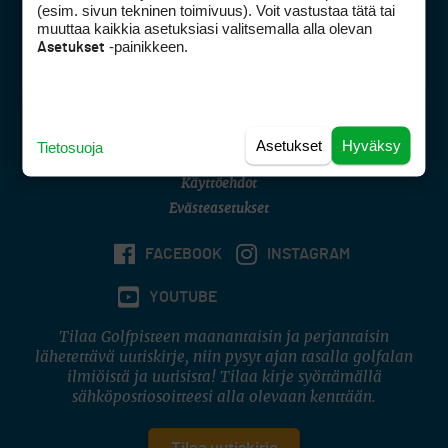
(esim. sivun tekninen toimivuus). Voit vastustaa tätä tai
Asiakaspalvelu
muuttaa kaikkia asetuksiasi valitsemalla alla olevan
-painikkeen.
Asetukset
Digipalvelut
(09) 156 6227
Avoinna ma–pe 8–16
Avoinna ma–pe 8–17
(digi) digi@otavamedia.fi
Asetukset
Hyväksy
Tietosuoja
Tietosuojaseloste
Käyttöehdot
Evästeasetukset
FACEBOOK
INSTAGRAM
YOUTUBE
Tilaa Golfpisteen maanantaisin ja perjantaisin
lähetettävä uutiskirje, niin pysyt ajan tasalla golfalan
ilmiöistä ja uutisista! Tilaa kirje syöttämällä
sähköpostiosoitteesi alla olevaan kenttään.