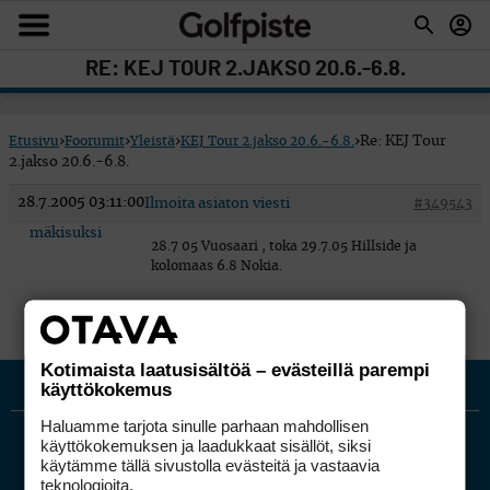
RE: KEJ TOUR 2.JAKSO 20.6.-6.8.
Etusivu
›
Foorumit
›
Yleistä
›
KEJ Tour 2.jakso 20.6.-6.8.
›
Re: KEJ Tour
2.jakso 20.6.-6.8.
28.7.2005 03:11:00
Ilmoita asiaton viesti
#349543
mäkisuksi
28.7 05 Vuosaari , toka 29.7.05 Hillside ja
kolomaas 6.8 Nokia.
Kotimaista laatusisältöä – evästeillä parempi
käyttökokemus
Haluamme tarjota sinulle parhaan mahdollisen
käyttökokemuksen ja laadukkaat sisällöt, siksi
käytämme tällä sivustolla evästeitä ja vastaavia
teknologioita.