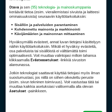
ja sen
(95) teknologia- ja mainoskumppania
Otava
keräävät tietoa (esim. vierailemis­tasi sivuista ja laitteesi
ominaisuuk­sista) seuraaviin käyttötarkoituksiin:
Golfpiste mediakortti
Mediahinnasto
Sisällön ja palveluiden parantaminen
Kohdennettu mainonta ja markkinointi
Tietoa verkon kävijöistä
Kävijämäärien ja mainonnan mittaaminen
Golfpisteen yhteystiedot
Hyväksymällä evästeet, annat luvan tietojesi käsittelyyn
DSA avoimuusraportti
näihin käyttötarkoituksiin. Mikäli et hyväksy evästeitä,
osa palveluista tai sisällöistä ei välttämättä toimi
Asiakaspalvelu
optimaalisesti. Voit muuttaa valintojasi milloin tahansa
klikkaamalla
-linkkiä sivuston
Evästeasetukset
Digipalvelut
(09) 156 6227
alareunassa.
Avoinna ma–pe 8–16
Jotkin teknologiat saattavat käyttää tietojasi myös ilman
Avoinna ma–pe 8–17
suostumustasi, jos niillä on siihen oikeutettu peruste
(digi) digi@otavamedia.fi
(esim. sivun tekninen toimivuus). Voit vastustaa tätä tai
muuttaa kaikkia asetuksiasi valitsemalla alla olevan
Tietosuojaseloste
-painikkeen.
Asetukset
Käyttöehdot
Evästeasetukset
FACEBOOK
INSTAGRAM