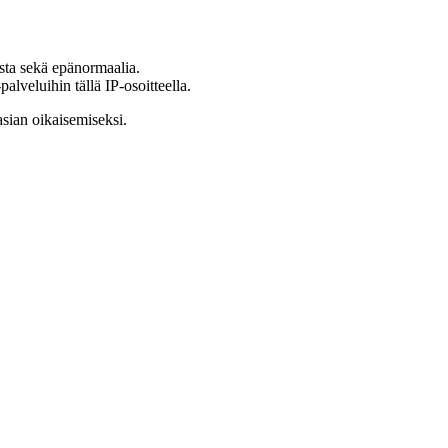
ista sekä epänormaalia.
lveluihin tällä IP-osoitteella.
asian oikaisemiseksi.