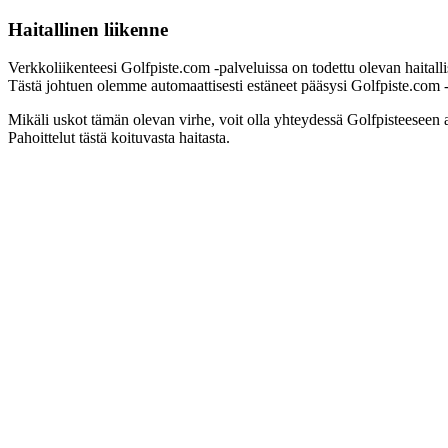
Haitallinen liikenne
Verkkoliikenteesi Golfpiste.com -palveluissa on todettu olevan haitall
Tästä johtuen olemme automaattisesti estäneet pääsysi Golfpiste.com -pa
Mikäli uskot tämän olevan virhe, voit olla yhteydessä Golfpisteeseen 
Pahoittelut tästä koituvasta haitasta.