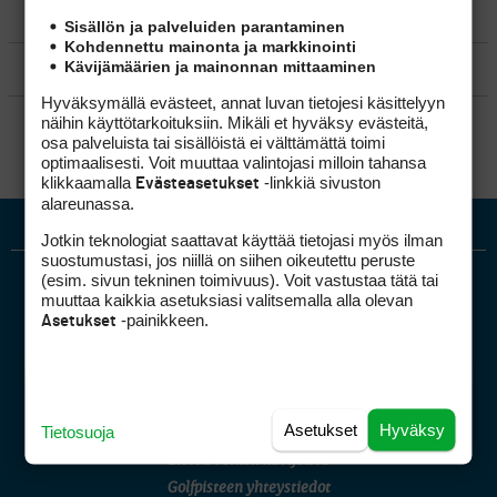
MATKAILU
Sisällön ja palveluiden parantaminen
Kohdennettu mainonta ja markkinointi
Kävijämäärien ja mainonnan mittaaminen
KILPAGOLF & HARJOITTELU
Hyväksymällä evästeet, annat luvan tietojesi käsittelyyn
SÄÄNNÖT
näihin käyttötarkoituksiin. Mikäli et hyväksy evästeitä,
osa palveluista tai sisällöistä ei välttämättä toimi
optimaalisesti. Voit muuttaa valintojasi milloin tahansa
klikkaamalla
-linkkiä sivuston
Evästeasetukset
alareunassa.
Jotkin teknologiat saattavat käyttää tietojasi myös ilman
suostumustasi, jos niillä on siihen oikeutettu peruste
(esim. sivun tekninen toimivuus). Voit vastustaa tätä tai
muuttaa kaikkia asetuksiasi valitsemalla alla olevan
-painikkeen.
Asetukset
Golfpiste mediakortti
Asetukset
Hyväksy
Tietosuoja
Mediahinnasto
Tietoa verkon kävijöistä
Golfpisteen yhteystiedot