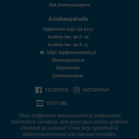
DSA avoimuusraportti
Asiakaspalvelu
Digipalvelut
(09) 156 6227
Avoinna ma–pe 8–16
Avoinna ma–pe 8–17
(digi) digi@otavamedia.fi
Tietosuojaseloste
Käyttöehdot
Evästeasetukset
FACEBOOK
INSTAGRAM
YOUTUBE
Tilaa Golfpisteen maanantaisin ja perjantaisin
lähetettävä uutiskirje, niin pysyt ajan tasalla golfalan
ilmiöistä ja uutisista! Tilaa kirje syöttämällä
sähköpostiosoitteesi alla olevaan kenttään.