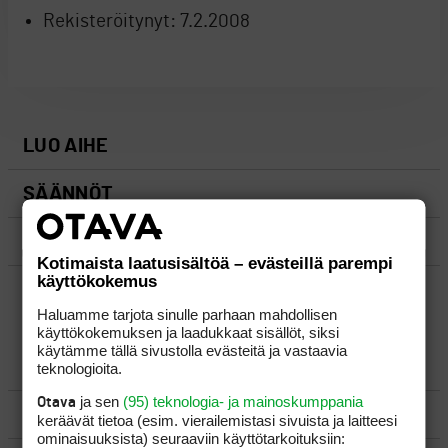
Rekisteröitynyt:
7.2.2008
LUO AIHE
SÄÄNNÖT
OHJEET
Kotimaista laatusisältöä – evästeillä parempi
käyttökokemus
UUSIMMAT VIESTIKETJUT
Haluamme tarjota sinulle parhaan mahdollisen
käyttökokemuksen ja laadukkaat sisällöt, siksi
käytämme tällä sivustolla evästeitä ja vastaavia
YLEISTÄ
teknologioita.
ja sen
(95) teknologia- ja mainoskumppania
Otava
VÄLINEET
keräävät tietoa (esim. vierailemis­tasi sivuista ja laitteesi
ominaisuuk­sista) seuraaviin käyttötarkoituksiin: