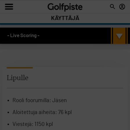
KÄYTTÄJÄ
- Live Scoring -
Lipulle
Rooli foorumilla:
Jäsen
Aloitettuja aiheita:
76 kpl
Viestejä:
1150 kpl