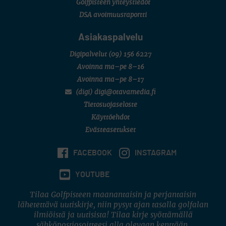
Golfpisteen yhteystiedot
DSA avoimuusraportti
Asiakaspalvelu
Digipalvelut
(09) 156 6227
Avoinna ma–pe 8–16
Avoinna ma–pe 8–17
(digi) digi@otavamedia.fi
Tietosuojaseloste
Käyttöehdot
Evästeasetukset
FACEBOOK
INSTAGRAM
YOUTUBE
Tilaa Golfpisteen maanantaisin ja perjantaisin
lähetettävä uutiskirje, niin pysyt ajan tasalla golfalan
ilmiöistä ja uutisista! Tilaa kirje syöttämällä
sähköpostiosoitteesi alla olevaan kenttään.