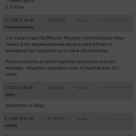
1. Kaiken golfin
2. Futista
#435452
2.1.2015 21:46:00
VASTAA
ILMOITA ASIATON VIESTI
Penkkiurheilupro
Jos Viasatin saa 10e/3kk plus 19e jatko, niin katsottuasi ekaa
kisaasi 5 min laajakuvatelkulla tajuat kuinka tyhmää on
periaatteen tai muutaman euron takia olla katveessa.
Maailma muuttuu ja telkun käytöstä vaan joutuu nykyisin
maksaan.. ompahan tarjontakin aivan eri luokkaa kuin 10 v
sitten.
#435453
2.1.2015 21:50:00
VASTAA
ILMOITA ASIATON VIESTI
toveri
sportlemon ja näkyy
#435454
3.1.2015 01:07:00
VASTAA
ILMOITA ASIATON VIESTI
Anssi S