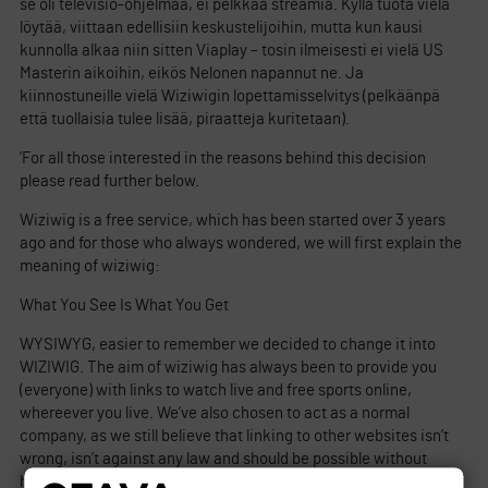
se oli televisio-ohjelmaa, ei pelkkää streamia. Kyllä tuota vielä
löytää, viittaan edellisiin keskustelijoihin, mutta kun kausi
kunnolla alkaa niin sitten Viaplay – tosin ilmeisesti ei vielä US
Masterin aikoihin, eikös Nelonen napannut ne. Ja
kiinnostuneille vielä Wiziwigin lopettamisselvitys (pelkäänpä
että tuollaisia tulee lisää, piraatteja kuritetaan).
’For all those interested in the reasons behind this decision
please read further below.
Wiziwig is a free service, which has been started over 3 years
ago and for those who always wondered, we will first explain the
meaning of wiziwig:
What You See Is What You Get
WYSIWYG, easier to remember we decided to change it into
WIZIWIG. The aim of wiziwig has always been to provide you
(everyone) with links to watch live and free sports online,
whereever you live. We’ve also chosen to act as a normal
company, as we still believe that linking to other websites isn’t
wrong, isn’t against any law and should be possible without
having to hide ourselves behind a proxy or fake registrations.