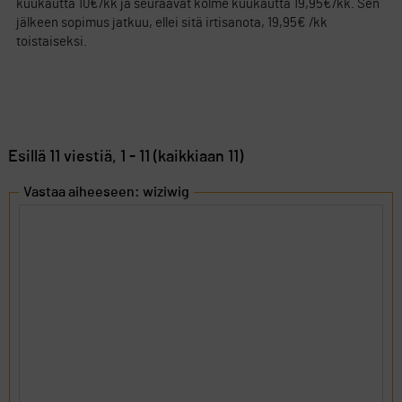
kuukautta 10€/kk ja seuraavat kolme kuukautta 19,95€/kk. Sen
jälkeen sopimus jatkuu, ellei sitä irtisanota, 19,95€ /kk
toistaiseksi.
Esillä 11 viestiä, 1 - 11 (kaikkiaan 11)
Vastaa aiheeseen: wiziwig