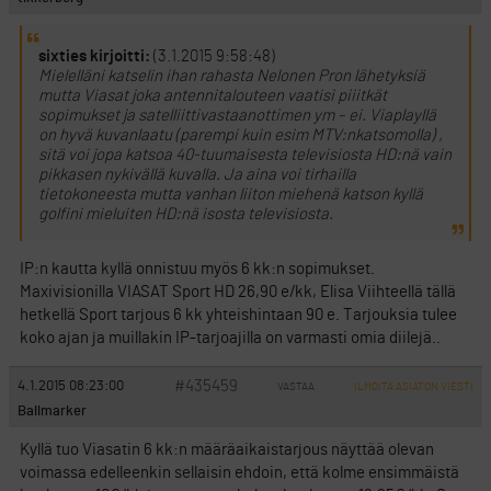
sixties kirjoitti:
(3.1.2015 9:58:48)
Mielelläni katselin ihan rahasta Nelonen Pron lähetyksiä
mutta Viasat joka antennitalouteen vaatisi piiitkät
sopimukset ja satelliittivastaanottimen ym – ei. Viaplayllä
on hyvä kuvanlaatu (parempi kuin esim MTV:nkatsomolla) ,
sitä voi jopa katsoa 40-tuumaisesta televisiosta HD:nä vain
pikkasen nykivällä kuvalla. Ja aina voi tirhailla
tietokoneesta mutta vanhan liiton miehenä katson kyllä
golfini mieluiten HD:nä isosta televisiosta.
IP:n kautta kyllä onnistuu myös 6 kk:n sopimukset.
Maxivisionilla VIASAT Sport HD 26,90 e/kk, Elisa Viihteellä tällä
hetkellä Sport tarjous 6 kk yhteishintaan 90 e. Tarjouksia tulee
koko ajan ja muillakin IP-tarjoajilla on varmasti omia diilejä..
#435459
4.1.2015 08:23:00
VASTAA
ILMOITA ASIATON VIESTI
Ballmarker
Kyllä tuo Viasatin 6 kk:n määräaikaistarjous näyttää olevan
voimassa edelleenkin sellaisin ehdoin, että kolme ensimmäistä