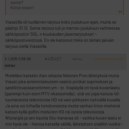
normi?
Kiitos toveri!
Viasatilla oli tuollainen tarjous koko joulukuun ajan, mutta se
päättyi 31.12. Sama tarjous tuli jo marras-joulukuun vaihteessa
sähköpostiin ’SGL:n kuukauden jäsentarjoukset’ -
sähköpostiviestissä. En ole katsonut mikä on tämän päivän
tarjous siellä Viasatilla.
#435457
3.1.2015 11:58:00
VASTAA
ILMOITA ASIATON VIESTI
sixties
Mielelläni katselin ihan rahasta Nelonen Pron lähetyksiä mutta
Viasat joka antennitalouteen vaatisi piiitkät sopimukset ja
satelliittivastaanottimen ym – ei. Viaplayllä on hyvä kuvanlaatu
(parempi kuin esim MTV:nkatsomolla) , sitä voi jopa katsoa 40-
tuumaisesta televisiosta HD:nä vain pikkasen nykivällä kuvalla.
Ja aina voi tirhailla tietokoneesta mutta vanhan liiton miehenä
katson kyllä golfini mieluiten HD:nä isosta televisiosta.
Wiziwigiä ja sen kautta Sky-kanavaa oli – vaikka kuvan laatu ei
niin hyvä ole – hienoa katsella välillä, lähetyksen sisällön vuoksi –