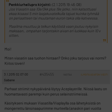
Penkkiurheilupro kirjoitti:
(2.1.2015 19:46:08)
Jos Viasatin saa 10e/3kk plus 19e jatko, niin katsottuasi
ekaa kisaasi 5 min laajakuvatelkulla tajuat kuinka tyhmää
on periaatteen tai muutaman euron takia olla katveessa.
Maailma muuttuu ja telkun käytöstä vaan joutuu nykyisin
maksaan.. ompahan tarjontakin aivan eri luokkaa kuin 10 v
sitten.
Moi!
Miten viasatin saa tuohon hintaan? Onko joku tarjous vai normi?
Kiitos toveri!
#435455
3.1.2015 02:07:00
VASTAA
ILMOITA ASIATON VIESTI
Sabane
Parhaat striimit nykypäivänä löytyy Aceplayerille. Niissä laatu on
huomattavasti parempi kuin perus selainstriimeissä.
Käsitykseni mukaan Viasatilla/Viaplaylla osa lähetyksistä on
mongerrettu länsinaapurimme murteella (anaskin pari vuotta