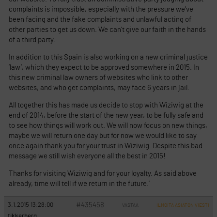
complaints is impossible, especially with the pressure we’ve
been facing and the fake complaints and unlawful acting of
other parties to get us down. We can’t give our faith in the hands
of a third party.
In addition to this Spain is also working on a new criminal justice
’law’, which they expect to be approved somewhere in 2015. In
this new criminal law owners of websites who link to other
websites, and who get complaints, may face 6 years in jail.
All together this has made us decide to stop with Wiziwig at the
end of 2014, before the start of the new year, to be fully safe and
to see how things will work out. We will now focus on new things,
maybe we will return one day but for now we would like to say
once again thank you for your trust in Wiziwig. Despite this bad
message we still wish everyone all the best in 2015!
Thanks for visiting Wiziwig and for your loyalty. As said above
already, time will tell if we return in the future.’
#435458
3.1.2015 13:28:00
VASTAA
ILMOITA ASIATON VIESTI
tikkerberg