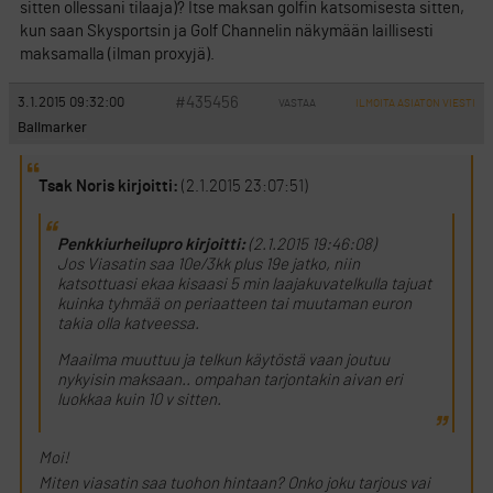
sitten ollessani tilaaja)? Itse maksan golfin katsomisesta sitten,
kun saan Skysportsin ja Golf Channelin näkymään laillisesti
maksamalla (ilman proxyjä).
#435456
3.1.2015 09:32:00
VASTAA
ILMOITA ASIATON VIESTI
Ballmarker
Tsak Noris kirjoitti:
(2.1.2015 23:07:51)
Penkkiurheilupro kirjoitti:
(2.1.2015 19:46:08)
Jos Viasatin saa 10e/3kk plus 19e jatko, niin
katsottuasi ekaa kisaasi 5 min laajakuvatelkulla tajuat
kuinka tyhmää on periaatteen tai muutaman euron
takia olla katveessa.
Maailma muuttuu ja telkun käytöstä vaan joutuu
nykyisin maksaan.. ompahan tarjontakin aivan eri
luokkaa kuin 10 v sitten.
Moi!
Miten viasatin saa tuohon hintaan? Onko joku tarjous vai