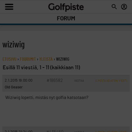
FORUM
wiziwig
ETUSIVU
›
FOORUMIT
›
YLEISTÄ
›
WIZIWIG
Esillä 11 viestiä, 1 - 11 (kaikkiaan 11)
#186582
2.1.2015 19:00:00
VASTAA
ILMOITA ASIATON VIESTI
Old Geaser
Wiziwig lopetti, mistäs nyt golfia katsotaan?