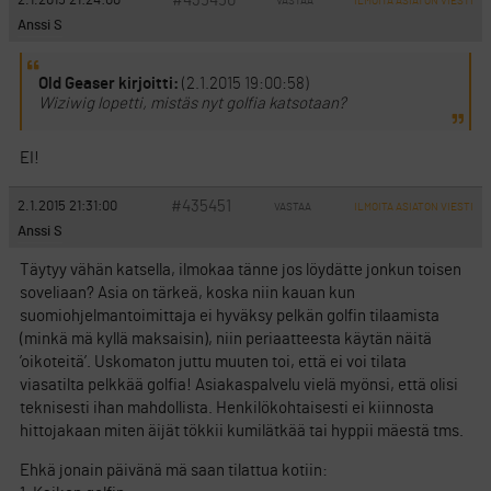
#435450
2.1.2015 21:24:00
VASTAA
ILMOITA ASIATON VIESTI
Anssi S
Old Geaser kirjoitti:
(2.1.2015 19:00:58)
Wiziwig lopetti, mistäs nyt golfia katsotaan?
EI!
#435451
2.1.2015 21:31:00
VASTAA
ILMOITA ASIATON VIESTI
Anssi S
Täytyy vähän katsella, ilmokaa tänne jos löydätte jonkun toisen
soveliaan? Asia on tärkeä, koska niin kauan kun
suomiohjelmantoimittaja ei hyväksy pelkän golfin tilaamista
(minkä mä kyllä maksaisin), niin periaatteesta käytän näitä
’oikoteitä’. Uskomaton juttu muuten toi, että ei voi tilata
viasatilta pelkkää golfia! Asiakaspalvelu vielä myönsi, että olisi
teknisesti ihan mahdollista. Henkilökohtaisesti ei kiinnosta
hittojakaan miten äijät tökkii kumilätkää tai hyppii mäestä tms.
Ehkä jonain päivänä mä saan tilattua kotiin: