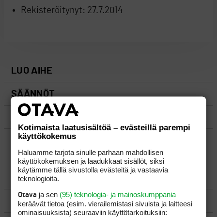
Rekisteröitynyt:
27.7.2014
LUO AIHE
SÄÄNNÖT
OHJEET
Kotimaista laatusisältöä – evästeillä parempi
käyttökokemus
UUSIMMAT VIESTIKETJUT
Haluamme tarjota sinulle parhaan mahdollisen
käyttökokemuksen ja laadukkaat sisällöt, siksi
käytämme tällä sivustolla evästeitä ja vastaavia
YLEISTÄ
teknologioita.
ja sen
(95) teknologia- ja mainoskumppania
Otava
VÄLINEET
keräävät tietoa (esim. vierailemis­tasi sivuista ja laitteesi
ominaisuuk­sista) seuraaviin käyttötarkoituksiin: