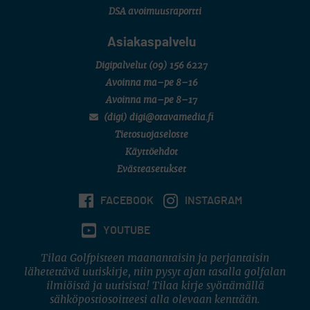
DSA avoimuusraportti
Asiakaspalvelu
Digipalvelut
(09) 156 6227
Avoinna ma–pe 8–16
Avoinna ma–pe 8–17
(digi) digi@otavamedia.fi
Tietosuojaseloste
Käyttöehdot
Evästeasetukset
FACEBOOK
INSTAGRAM
YOUTUBE
Tilaa Golfpisteen maanantaisin ja perjantaisin
lähetettävä uutiskirje, niin pysyt ajan tasalla golfalan
ilmiöistä ja uutisista! Tilaa kirje syöttämällä
sähköpostiosoitteesi alla olevaan kenttään.