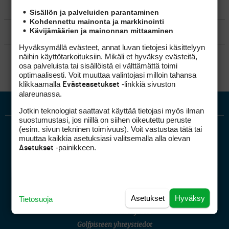
MATKAILU
Sisällön ja palveluiden parantaminen
Kohdennettu mainonta ja markkinointi
Kävijämäärien ja mainonnan mittaaminen
KILPAGOLF & HARJOITTELU
Hyväksymällä evästeet, annat luvan tietojesi käsittelyyn
SÄÄNNÖT
näihin käyttötarkoituksiin. Mikäli et hyväksy evästeitä,
osa palveluista tai sisällöistä ei välttämättä toimi
optimaalisesti. Voit muuttaa valintojasi milloin tahansa
klikkaamalla
-linkkiä sivuston
Evästeasetukset
alareunassa.
Jotkin teknologiat saattavat käyttää tietojasi myös ilman
suostumustasi, jos niillä on siihen oikeutettu peruste
(esim. sivun tekninen toimivuus). Voit vastustaa tätä tai
muuttaa kaikkia asetuksiasi valitsemalla alla olevan
-painikkeen.
Asetukset
Golfpiste mediakortti
Asetukset
Hyväksy
Tietosuoja
Mediahinnasto
Tietoa verkon kävijöistä
Golfpisteen yhteystiedot