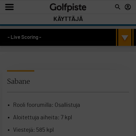
KÄYTTÄJÄ
- Live Scoring -
Sabane
Rooli foorumilla:
Osallistuja
Aloitettuja aiheita:
7 kpl
Viestejä:
585 kpl