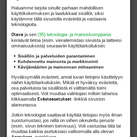
LUO AIHE
Haluamme tarjota sinulle parhaan mahdollisen
käyttökokemuksen ja laadukkaat sisällöt, siksi
käytämme tällä sivustolla evästeitä ja vastaavia
SÄÄNNÖT
teknologioita.
OHJEET
ja sen
(95) teknologia- ja mainoskumppania
Otava
keräävät tietoa (esim. vierailemis­tasi sivuista ja laitteesi
ominaisuuk­sista) seuraaviin käyttötarkoituksiin:
UUSIMMAT VIESTIKETJUT
Sisällön ja palveluiden parantaminen
Kohdennettu mainonta ja markkinointi
Kävijämäärien ja mainonnan mittaaminen
YLEISTÄ
Hyväksymällä evästeet, annat luvan tietojesi käsittelyyn
näihin käyttötarkoituksiin. Mikäli et hyväksy evästeitä,
VÄLINEET
osa palveluista tai sisällöistä ei välttämättä toimi
optimaalisesti. Voit muuttaa valintojasi milloin tahansa
klikkaamalla
-linkkiä sivuston
Evästeasetukset
MATKAILU
alareunassa.
Jotkin teknologiat saattavat käyttää tietojasi myös ilman
KILPAGOLF & HARJOITTELU
suostumustasi, jos niillä on siihen oikeutettu peruste
(esim. sivun tekninen toimivuus). Voit vastustaa tätä tai
SÄÄNNÖT
muuttaa kaikkia asetuksiasi valitsemalla alla olevan
-painikkeen.