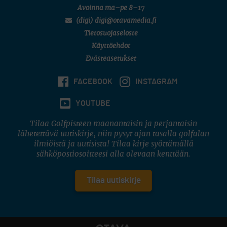
Avoinna ma–pe 8–17
(digi) digi@otavamedia.fi
Tietosuojaseloste
Käyttöehdot
Evästeasetukset
FACEBOOK
INSTAGRAM
YOUTUBE
Tilaa Golfpisteen maanantaisin ja perjantaisin
lähetettävä uutiskirje, niin pysyt ajan tasalla golfalan
ilmiöistä ja uutisista! Tilaa kirje syöttämällä
sähköpostiosoitteesi alla olevaan kenttään.
Tilaa uutiskirje