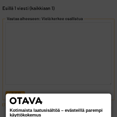
Esillä 1 viesti (kaikkiaan 1)
Vastaa aiheeseen: Vielä kerkee osallistua
LÄHETÄ
ETUSIVU
›
FOORUMIT
›
YLEISTÄ
›
VIELÄ KERKEE OSALLISTUA
Kotimaista laatusisältöä – evästeillä parempi
käyttökokemus