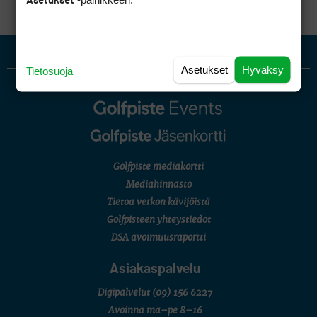
Asetukset
Asetukset
Hyväksy
Tietosuoja
Golfpiste mediakortti
Mediahinnasto
Tietoa verkon kävijöistä
Golfpisteen yhteystiedot
DSA avoimuusraportti
Asiakaspalvelu
Digipalvelut
(09) 156 6227
Avoinna ma–pe 8–16