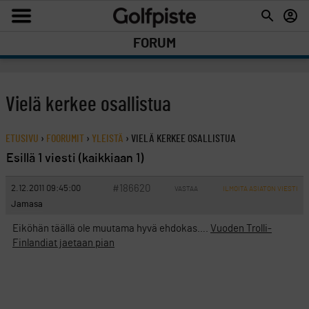
FORUM
Vielä kerkee osallistua
ETUSIVU
›
FOORUMIT
›
YLEISTÄ
›
VIELÄ KERKEE OSALLISTUA
Esillä 1 viesti (kaikkiaan 1)
#186620
2.12.2011 09:45:00
VASTAA
ILMOITA ASIATON VIESTI
Jamasa
Eiköhän täällä ole muutama hyvä ehdokas….
Vuoden Trolli-
Finlandiat jaetaan pian