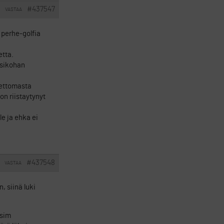
#437547
VASTAA
perhe-golfia
etta.
isikohan
peettomasta
on riistaytynyt
e ja ehka ei
#437548
VASTAA
, siinä luki
esim