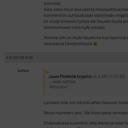
lyönnistä.
Aika usein muut seurueesta hihanpolttovaihe
kommenttiin suhtaudutaan vähemmän negatii
(ei niistä hirveesti hyötyä ole muuten mutta
onnistumiseen mikä kyllä jeesaa)
Homma toki on mulle hauskinta kun kauniina s
mukavasta kävelyretkestä
5.9.2011 00:11:00
Golfinn
Jouni Flinkkilä kirjoitti:
(4.9.2011 11:01:30)
…mikä mättää.
’Neuvoton’
Lainasin tota sun tekstia vahan hassusti tuoss
Neuvo nummero yksi: Ala ikina opeta vaimoasi/
Ehdoituksena kuitenkin, etta menet ja ostat h