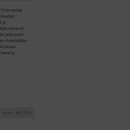
Yritin antaa
aisuuden
ä ja
alla sama eli
ee jatkuvasti
tten ihmetellään
ri koskaan
t kaveria
#437544
VASTAA