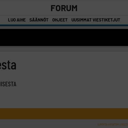
FORUM
LUO AIHE
SÄÄNNÖT
OHJEET
UUSIMMAT VIESTIKETJUT
esta
MISESTA
ILMOITA ASIATON VIEST