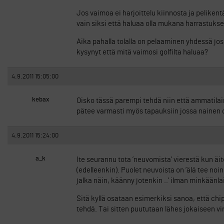
Jos vaimoa ei harjoittelu kiinnosta ja pelike
vain siksi että haluaa olla mukana harrastuks
Aika pahalla tolalla on pelaaminen yhdessä jo
kysynyt että mitä vaimosi golfilta haluaa?
4.9.2011 15:05:00
kebax
Oisko tässä parempi tehdä niin että ammatilai
pätee varmasti myös tapauksiin jossa nainen on
4.9.2011 15:24:00
a_k
Ite seurannu tota ’neuvomista’ vierestä kun äi
(edelleenkin). Puolet neuvoista on ’älä tee noin, ä
jalka näin, käänny jotenkin ..’ ilman minkäänlai
Sitä kyllä osataan esimerkiksi sanoa, että chi
tehdä. Tai sitten puututaan lähes jokaiseen virh