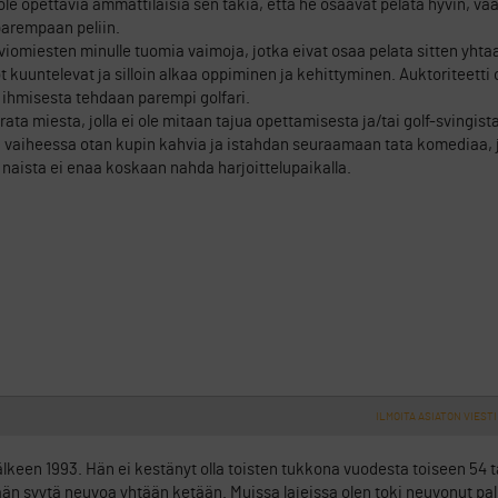
e opettavia ammattilaisia sen takia, etta he osaavat pelata hyvin, vaan
parempaan peliin.
omiesten minulle tuomia vaimoja, jotka eivat osaa pelata sitten yhta
kuuntelevat ja silloin alkaa oppiminen ja kehittyminen. Auktoriteetti o
 ihmisesta tehdaan parempi golfari.
ta miesta, jolla ei ole mitaan tajua opettamisesta ja/tai golf-svingis
iina vaiheessa otan kupin kahvia ja istahdan seuraamaan tata komediaa, 
i naista ei enaa koskaan nahda harjoittelupaikalla.
ILMOITA ASIATON VIESTI
älkeen 1993. Hän ei kestänyt olla toisten tukkona vuodesta toiseen 54 t
ään syytä neuvoa yhtään ketään. Muissa lajeissa olen toki neuvonut pal