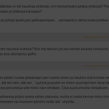
ntälläkään ei ole hauskaa yhdessä, niin kannattaako pelata yhdessä? P
essasi ja yhdessä kanssasi?
s se johtaa laukkujen pakkaamiseen… varmaankin olette keskustelleet a
ILMOITA ASIATON VIESTI
nen neuvoisi eukkoa? Niin mä tekisin jos tuo nainen asiasta innostuis
 ensi aloittannu golfin.
ILMOITA ASIATON VIESTI
tee päätti ruveta pelaamaan pari vuotta sitten ja isäukko sitä koittaa 
lä tee näin, älä tee ..’ tyylisiä ja puolet on sitten suurinpiirtein ’laita kä
sta perustelua sille miksi näin tehdään. Eikä suuttumisilta tietääkseni o
pattaessa pitäisi avata vähän stanssia, mutta ei osata kertoa miksi nii
eeseen tai huonoon lyöntiin noilla ’älä’ -ohjeilla.