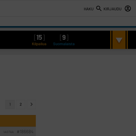
HAKU
KIRJAUDU
[
15
]
[
9
]
Kilpailua
Suomalaista
1
2
#186684
VASTAA
I