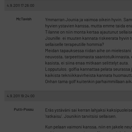
4.9.2011 17:26:00
McTavish
Ymmarran Jounia ja vaimoa oikein hyvin. Sam
hyvien ystavien kanssa, mutta emme taida ena
Tilanne on niin monta kertaa ajautunut sellais
Jounille: ei muuten kannata riskeerata hyvin t
sellaiselle terapeutille hommia?
Meidan tapauksessa riidan aihe on mielestani ol
neuvosta, tarpeettomasta saantotulkinnasta, et
kasista, ei siina enaa mitkaan selittelyt auta.
Lopputulos: golfia kannattaa pelata seurassa j
kaikista tekniikkavirheista kannata huomautta
Onhan tama golf kuitenkin parhaimmillaan aika
4.9.2011 19:24:00
Putti-Possu
Eräs ystäväni sai kerran lahjaksi kaksipuoleisen
’ratkaisu’. Jounikin tarvitsisi sellaisen.
Kun pelaan vaimoni kanssa, niin en jakele ne