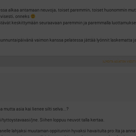
essa alkaa antamaan neuvoja, toiset paremmin, toiset huonommin mut
visesti, onneks
 pistävät keskittymään seuraavaan paremmin ja paremmalla luottamukse
unnuntaipäivänä vaimon kanssa pelatessa jättää lyönnit laskematta ja
ILMOITA ASIATON VIESTI
a mutta asia kai lienee silti selva…?
tyttoystavaasi/jne. Siihen loppuu neuvot talla kertaa.
anelle lahjaksi muutaman oppitunnin hyvaksi havaitulta pro:lta ja ann