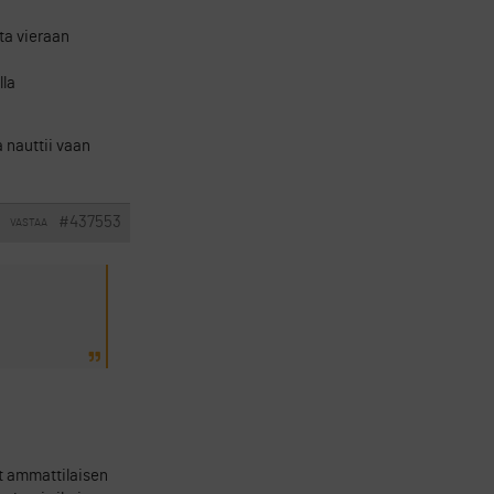
ta vieraan
lla
 nauttii vaan
#437553
VASTAA
at ammattilaisen