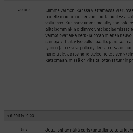
Jontte
Olimme vaimoni kanssa viettämässä Vierumäellä
hänelle muutaman neuvon, mutta puolessa välis
vallitessa. Kun saavuimme mökille, hän pakkas
aikaisemminkin pidimme yhteispelaamisssa tauk
vaimot ovat aika herkkiä oman miehen neuvoill
samoja virheitä: lyö pallon päälle, puristaa mai
lyöntiä ja miksi se pallo nyt lensi metsään, put
harjoittele. Ja jos harjoittelee, tekee sen yksi
katsomaan, missä on vika tai ottavat tunnin p
4.9.2011 14:16:00
tmv
Juu… onhan näitä pariskuntatilanteita tullut näht