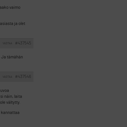
elaako vaimo
siasta ja olet
#437545
VASTAA
i. Ja tämähän
#437546
VASTAA
neuvoa
si näin, laita
le vältytty.
n kannattaa