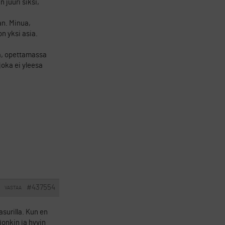
 juuri siksi,
an. Minua,
n yksi asia.
ta, opettamassa
joka ei yleesa
#437554
VASTAA
asurilla. Kun en
jonkin ja hyvin