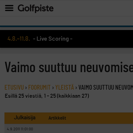
4.8.–11.8.
- Live Scoring -
Vaimo suuttuu neuvomis
ETUSIVU
›
FOORUMIT
›
YLEISTÄ
›
VAIMO SUUTTUU NEUVO
Esillä 25 viestiä, 1 - 25 (kaikkiaan 27)
Julkaisija
Artikkelit
4.9.2011 11:01:00