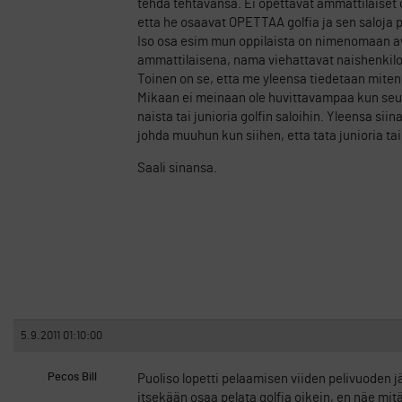
tehda tehtavansa. Ei opettavat ammattilaiset ol
etta he osaavat OPETTAA golfia ja sen saloja 
Iso osa esim mun oppilaista on nimenomaan avi
ammattilaisena, nama viehattavat naishenkilot 
Toinen on se, etta me yleensa tiedetaan miten
Mikaan ei meinaan ole huvittavampaa kun seura
naista tai junioria golfin saloihin. Yleensa s
johda muuhun kun siihen, etta tata junioria ta
Saali sinansa.
5.9.2011 01:10:00
Pecos Bill
Puoliso lopetti pelaamisen viiden pelivuoden j
itsekään osaa pelata golfia oikein, en näe mit