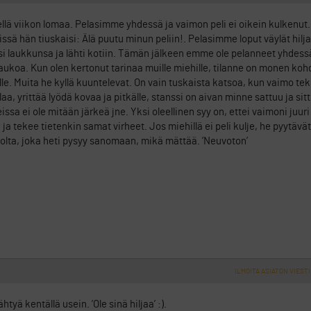
 viikon lomaa. Pelasimme yhdessä ja vaimon peli ei oikein kulkenut. 
sä hän tiuskaisi: Älä puutu minun peliin!. Pelasimme loput väylät hilj
i laukkunsa ja lähti kotiin. Tämän jälkeen emme ole pelanneet yhdess
oa. Kun olen kertonut tarinaa muille miehille, tilanne on monen kohd
e. Muita he kyllä kuuntelevat. On vain tuskaista katsoa, kun vaimo tek
laa, yrittää lyödä kovaa ja pitkälle, stanssi on aivan minne sattuu ja si
eissa ei ole mitään järkeä jne. Yksi oleellinen syy on, ettei vaimoni juu
n ja tekee tietenkin samat virheet. Jos miehillä ei peli kulje, he pyytävä
rolta, joka heti pysyy sanomaan, mikä mättää. ’Neuvoton’
ILMOITA ASIATON VIESTI
yä kentällä usein. ’Ole sinä hiljaa’ :).