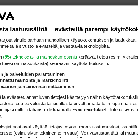
1
sta laatusisältöä – evästeillä parempi käyttök
)
rjota sinulle parhaan mahdollisen käyttökokemuksen ja laadukkaat s
me tällä sivustolla evästeitä ja vastaavia teknologioita.
en
(95) teknologia- ja mainoskumppania
keräävät tietoa (esim. vieraile
laitteesi ominaisuuk­sista) seuraaviin käyttötarkoituksiin:
ön ja palveluiden parantaminen
nettu mainonta ja markkinointi
määrien ja mainonnan mittaaminen
 evästeet, annat luvan tietojesi käsittelyyn näihin käyttötarkoituksiin
teitä, osa palveluista tai sisällöistä ei välttämättä toimi optimaalisest
intojasi milloin tahansa klikkaamalla
-linkkiä sivust
Evästeasetukset
a.
logiat saattavat käyttää tietojasi myös ilman suostumustasi, jos niillä
peruste (esim. sivun tekninen toimivuus). Voit vastustaa tätä tai muutt
EN TYTÖT/NAISET MAAILMALLA (STICKY)