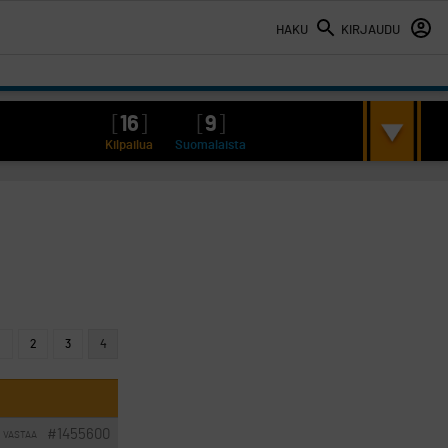
HAKU
KIRJAUDU
[
16
]
[
9
]
Kilpailua
Suomalaista
2
3
4
#1455600
VASTAA