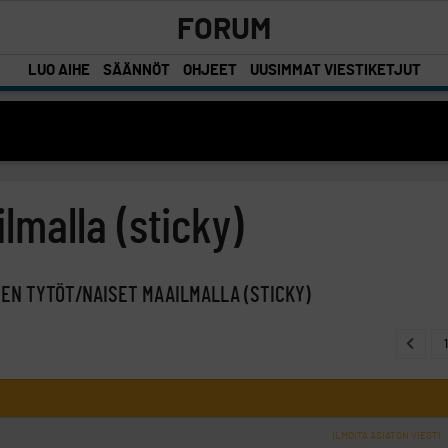
FORUM
LUO AIHE
SÄÄNNÖT
OHJEET
UUSIMMAT VIESTIKETJUT
lmalla (sticky)
EN TYTÖT/NAISET MAAILMALLA (STICKY)
1
ILMOITA ASIATON VIESTI