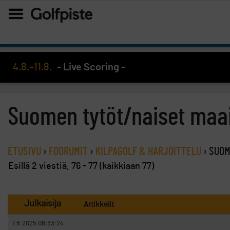
4.8.–11.8.
- Live Scoring -
Suomen tytöt/naiset maai
ETUSIVU
›
FOORUMIT
›
KILPAGOLF & HARJOITTELU
›
SUOM
Esillä 2 viestiä, 76 - 77 (kaikkiaan 77)
Julkaisija
Artikkelit
7.8.2025 08:33:24