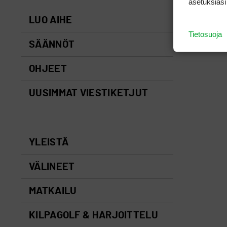
asetuksiasi
LUO AIHE
Tietosuoja
SÄÄNNÖT
OHJEET
UUSIMMAT VIESTIKETJUT
YLEISTÄ
VÄLINEET
MATKAILU
KILPAGOLF & HARJOITTELU