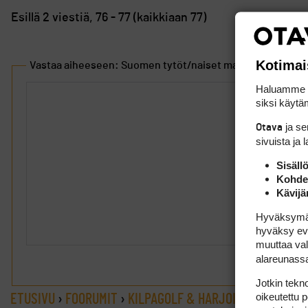
Esillä 2 viestiä, 76 - 77 (kaikkiaan 77)
Kotimai
Vastaa aiheeseen: Suomen tytöt/naiset maailmalla (sticky
Haluamme ta
siksi käytäm
ja s
Otava
sivuista ja 
Sisäll
Kohden
Kävijä
Hyväksymällä
hyväksy eväs
muuttaa val
alareunass
Jotkin tekno
oikeutettu 
ETUSIVU
›
FOORUMIT
›
KILPAGOLF & HARJOITTELU
›
SUOM