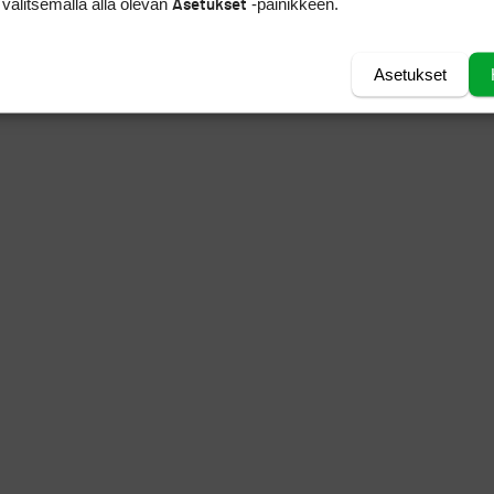
 valitsemalla alla olevan
-painikkeen.
Asetukset
Asetukset