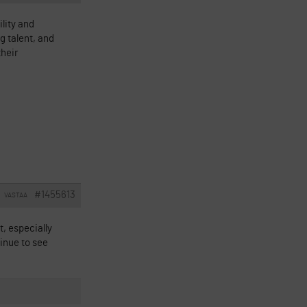
lity and
g talent, and
their
#1455613
VASTAA
, especially
tinue to see