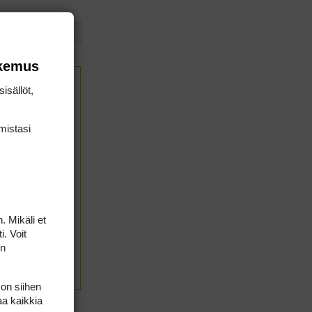
2
3
4
okemus
isällöt,
mis­tasi
. Mikäli et
i. Voit
on
LÄHETÄ
 on siihen
aa kaikkia