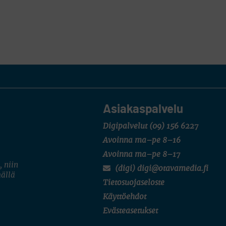
Asiakaspalvelu
Digipalvelut
(09) 156 6227
Avoinna ma–pe 8–16
Avoinna ma–pe 8–17
, niin
(digi) digi@otavamedia.fi
mällä
Tietosuojaseloste
Käyttöehdot
Evästeasetukset