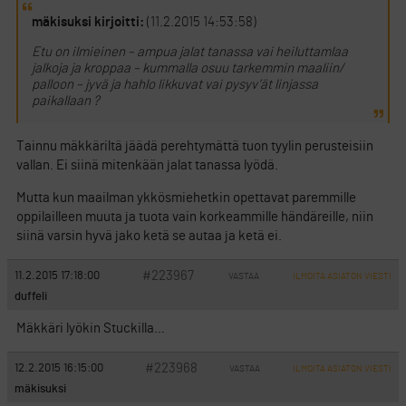
mäkisuksi kirjoitti:
(11.2.2015 14:53:58)
Etu on ilmieinen – ampua jalat tanassa vai heiluttamlaa
jalkoja ja kroppaa – kummalla osuu tarkemmin maaliin/
palloon – jyvä ja hahlo likkuvat vai pysyv’ät linjassa
paikallaan ?
Tainnu mäkkäriltä jäädä perehtymättä tuon tyylin perusteisiin
vallan. Ei siinä mitenkään jalat tanassa lyödä.
Mutta kun maailman ykkösmiehetkin opettavat paremmille
oppilailleen muuta ja tuota vain korkeammille händäreille, niin
siinä varsin hyvä jako ketä se autaa ja ketä ei.
#223967
11.2.2015 17:18:00
VASTAA
ILMOITA ASIATON VIESTI
duffeli
Mäkkäri lyökin Stuckilla…
#223968
12.2.2015 16:15:00
VASTAA
ILMOITA ASIATON VIESTI
mäkisuksi