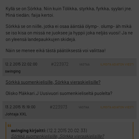
Kyllä se on Sörkka. Niin kuin Tölikka, styrkka, fyrkka, syylari jne.
Minä tiedän; faija kertoi.
Sörkkä se on niille, jotka ei osaa ääntää ölymp-. olump- äh mikä
se iso kisa on missä ne juoksee ja hyppii joka neljäs vuosi! Ja ne
on yleensä landepaukkujen skidejä.
Näin se menee eikä tästä päätöksestä voi valittaa!
#223972
12.2.2015 22:02:00
VASTAA
ILMOITA ASIATON VIESTI
swinging
Sörkkä suomenkielisille, Sörkka vieraskielisille?
Olisko Mäkkari.J Uusivuori suomenkieliseltä puolelta?
#223973
13.2.2015 15:19:00
VASTAA
ILMOITA ASIATON VIESTI
Johtaja XXL
swinging kirjoitti:
(12.2.2015 20:02:33)
Sörkkä suomenkielisille, Sörkka vieraskielisille?