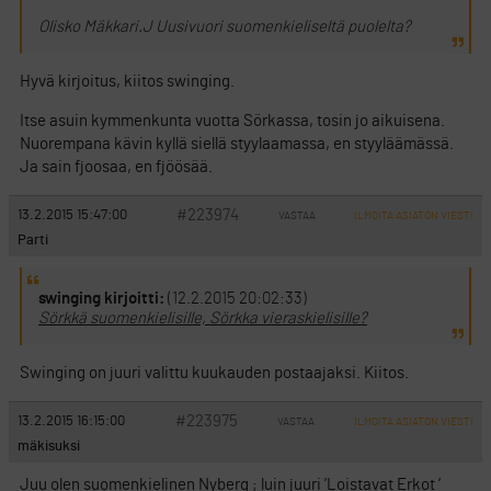
Olisko Mäkkari.J Uusivuori suomenkieliseltä puolelta?
Hyvä kirjoitus, kiitos swinging.
Itse asuin kymmenkunta vuotta Sörkassa, tosin jo aikuisena.
Nuorempana kävin kyllä siellä styylaamassa, en styyläämässä.
Ja sain fjoosaa, en fjöösää.
#223974
13.2.2015 15:47:00
VASTAA
ILMOITA ASIATON VIESTI
Parti
swinging kirjoitti:
(12.2.2015 20:02:33)
Sörkkä suomenkielisille, Sörkka vieraskielisille?
Swinging on juuri valittu kuukauden postaajaksi. Kiitos.
#223975
13.2.2015 16:15:00
VASTAA
ILMOITA ASIATON VIESTI
mäkisuksi
Juu olen suomenkielinen Nyberg ; luin juuri ’Loistavat Erkot ’