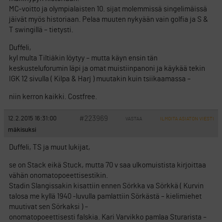
MC-voitto ja olympialaisten 10. sijat molemmissä singelimäissä
jäivät myös historiaan. Pelaa muuten nykyään vain golfia ja S &
T swingillä – tietysti.
Duffeli,
kyl multa Tiltiäkin löytyy – mutta käyn ensin tän
keskusteluforumin läpi ja omat muistiinpanoni ja käykää tekin
IGK 12 sivulla ( Kilpa & Harj ) muutakin kuin tsiikaamassa –
niin kerron kaikki. Costfree.
#223969
12.2.2015 16:31:00
VASTAA
ILMOITA ASIATON VIESTI
mäkisuksi
Duffeli, TS ja muut lukijat,
se on Stack eikä Stuck, mutta 70 v saa ulkomuistista kirjoittaa
vähän onomatopoeettisestikin.
Stadin Slangissakin kisattiin ennen Sörkka va Sörkkä ( Kurvin
talosa me kyllä 1940 -luvulla pamlattiin Sörkästä – kielimiehet
muutivat sen Sörkaksi ) –
onomatopoeettisesti falskia. Kari Varvikko pamlaa Sturarista –