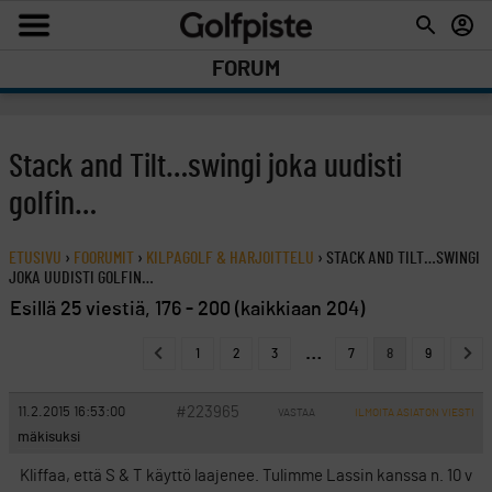
FORUM
Stack and Tilt…swingi joka uudisti
golfin…
ETUSIVU
›
FOORUMIT
›
KILPAGOLF & HARJOITTELU
›
STACK AND TILT…SWINGI
JOKA UUDISTI GOLFIN…
Esillä 25 viestiä, 176 - 200 (kaikkiaan 204)
…
1
2
3
7
8
9
#223965
11.2.2015 16:53:00
VASTAA
ILMOITA ASIATON VIESTI
mäkisuksi
Kliffaa, että S & T käyttö laajenee. Tulimme Lassin kanssa n. 10 v