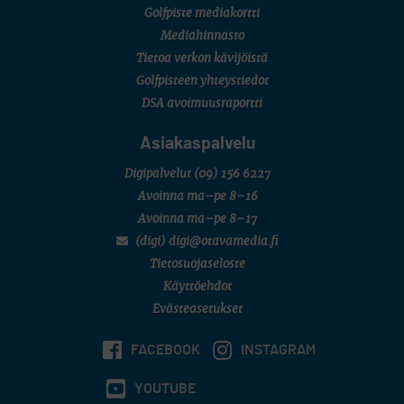
Golfpiste mediakortti
Mediahinnasto
Tietoa verkon kävijöistä
Golfpisteen yhteystiedot
DSA avoimuusraportti
Asiakaspalvelu
Digipalvelut
(09) 156 6227
Avoinna ma–pe 8–16
Avoinna ma–pe 8–17
(digi) digi@otavamedia.fi
Tietosuojaseloste
Käyttöehdot
Evästeasetukset
FACEBOOK
INSTAGRAM
YOUTUBE