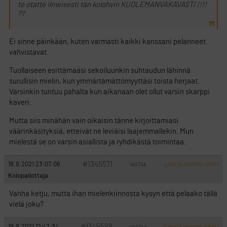
te otatte ilmeisesti tän kolohvin KUOLEMANVAKAVASTI !!!!
??
Ei sinne päinkään, kuten varmasti kaikki kanssani pelanneet
vahvistavat.
Tuollaiseen esittämääsi sekoiluunkin suhtaudun lähinnä
surullisin mielin, kun ymmärtämättömyyttäsi toista herjaat.
Varsinkin tuntuu pahalta kun aikanaan olet ollut varsin skarppi
kaveri.
Mutta siis minähän vain oikaisin tänne kirjoittamiasi
väärinkäsityksiä, etteivät ne leviäisi laajemmallekin. Mun
mielestä se on varsin asiallista ja ryhdikästä toimintaa.
#1345571
18.9.2021 23:07:06
VASTAA
ILMOITA ASIATON VIESTI
Kolopallottaja
Vanha ketju, mutta ihan mielenkiinnosta kysyn että pelaako tällä
vielä joku?
#1345589
19.9.2021 17:42:34
VASTAA