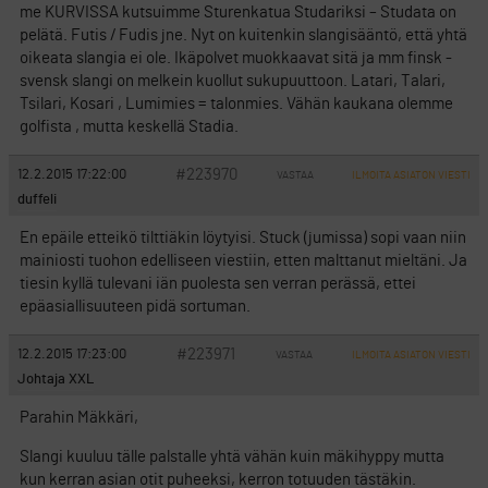
me KURVISSA kutsuimme Sturenkatua Studariksi – Studata on
pelätä. Futis / Fudis jne. Nyt on kuitenkin slangisääntö, että yhtä
oikeata slangia ei ole. Ikäpolvet muokkaavat sitä ja mm finsk -
svensk slangi on melkein kuollut sukupuuttoon. Latari, Talari,
Tsilari, Kosari , Lumimies = talonmies. Vähän kaukana olemme
golfista , mutta keskellä Stadia.
#223970
12.2.2015 17:22:00
VASTAA
ILMOITA ASIATON VIESTI
duffeli
En epäile etteikö tilttiäkin löytyisi. Stuck (jumissa) sopi vaan niin
mainiosti tuohon edelliseen viestiin, etten malttanut mieltäni. Ja
tiesin kyllä tulevani iän puolesta sen verran perässä, ettei
epäasiallisuuteen pidä sortuman.
#223971
12.2.2015 17:23:00
VASTAA
ILMOITA ASIATON VIESTI
Johtaja XXL
Parahin Mäkkäri,
Slangi kuuluu tälle palstalle yhtä vähän kuin mäkihyppy mutta
kun kerran asian otit puheeksi, kerron totuuden tästäkin.