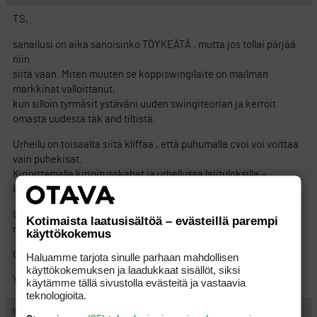
TS,
sanailusi on aika sanoisinko TÖYKEÄTÄ , mutta jos tollai pärjää
niin
siitä vaan. Miten muuten se koppiswingilaite on mailman
markkinat valloittanut,
kun silloin tyrmäsit ystäväni uuden swingiteorian ja kerroit
omasta uudesta tak and tiltistä.
Urheilu on toisaalta siitä kliffaa , että puhumalla cvoi voi voittaa
vain puhekisat.
Kirjoittamalla kirjoitusskabat ja urhellussa lajituloksilla –
lajikisat.
Urheilu muuten tulee urheista miehistä , jot uskalsivat hypätä
Kotimaista laatusisältöä – evästeillä parempi
mäkeä.
käyttökokemus
Olin 5 v veks ja mikään ei oo muuttunut.
Haluamme tarjota sinulle parhaan mahdollisen
käyttökokemuksen ja laadukkaat sisällöt, siksi
Ystävänpäiväkin meni – mutta sitä voi olla frendi iga paev.
käytämme tällä sivustolla evästeitä ja vastaavia
teknologioita.
#223978
18.2.2015 21:35:00
VASTAA
ILMOITA ASIATON VIESTI