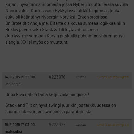
kirjan , hyvä tarina Suomesta jossa Nyberg muuttui erällä suvulla
Nuortevaksi. Koulusssani Hykkylässä oli kliffa gimma , jonka
suku oli kääntänyt Nybergin Norviksi. Erkon stoorissa
On Brofeldtit Ahoja jne. Eitarte ola kovaa sumeaa logikkaa niiin
Boklöv ja Vee sekä Stack & Tilt löytävät toisensa.
Juu kyyl me varmaan Kurvin pitskuilla puhuimme väärennettyä
slangia. XXl ei myös oo muuttunt.
#223976
14.2.2015 19:55:00
VASTAA
ILMOITA ASIATON VIESTI
-no eagle-
Onpa kiva nähdä tämä ketju vielä hengissä !
Stack and Tilt on hyvä swingi juurikin jos tarkkuudessa on
suurien liikeratojen swingeissä parantamista.
#223977
18.2.2015 17:03:00
VASTAA
ILMOITA ASIATON VIESTI
mäkisuksi