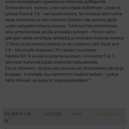
sitten muistaakseni tapaamasta Heleenaa golflegenda
Grönlundin ent. vaimoa. Lassi tais vihjata Golflehteen , jossa oli
jutttua Stuck & Tilt – swingitekniikasta. No himassa aloin tutkia
asiaa tarkemmin ja taisi insinööri ystäväni olla samoila jäljillä
uuden swigitekniikkansa kanssa. Tykästyin heti eleettömään
aika sementoiduila jaloilla lyötävään swingiin – Painon siirto
jalkojjen välillä sekottaaa tähtäystä ja ilmeisesti kuluttaa lonkkia
!! Pelini on parantunut selvästi ja olen pelannut täl’ä Stuck and
Tilt – tekniikalla loistavasti 70 v iästäni huolimatta.
Käykää IGK 12 sivulla kirjoitamassa jotain -niin kerron S & T -
tekniikan kokemuksistani enemmän tällä palstalla.
Etu on ilmieinen – ampua jalat tanassa vai heiluttamlaa jalkoja ja
kroppaa – kummalla osuu tarkemmin maaliin/ palloon – jyvä ja
hahlo likkuvat vai pysyv’ät linjassa paikallaan ?
#223966
11.2.2015 17:11:00
VASTAA
ILMOITA ASIATON VIESTI
ts