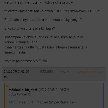
katoin viestinne , jotenkin tuli pelottava olo –
te otatte ilmeisesti tän kolohvin KUOLEMANVAKAVASTI !!!! ??
Eihän tässä nyt sentään uskonnosta ole kysymys ?
Eiks kolohvin pitäis olla kliffaa ??
Tylsempää kolohvikaveria ei voi olla, kuin se joka ei
kolohvikiekan aikana
osaa heittää huulta muusta kuin jalkojen asennosta ja
lapakulmasta.
No niin palaamme S & T :iin.
#223981
24.2.2015 01:02:00
VASTAA
ILMOITA ASIATON VIESTI
ts
mäkisuksi kirjoitti:
(23.2.2015 21:01:32)
TS ja Veikko K ,
katoin viestinne , jotenkin tuli pelottava olo –