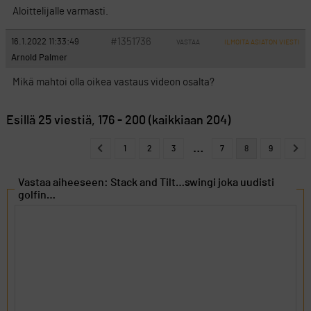
Aloittelijalle varmasti.
#1351736
16.1.2022 11:33:49
VASTAA
ILMOITA ASIATON VIESTI
Arnold Palmer
Mikä mahtoi olla oikea vastaus videon osalta?
Esillä 25 viestiä, 176 - 200 (kaikkiaan 204)
…
1
2
3
7
8
9
Vastaa aiheeseen: Stack and Tilt…swingi joka uudisti
golfin…