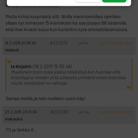
kanssa hirveesti tekemistä.
Mutta kiitos kysymästä silti. Noilla mainitsemillasi opeillani
ollaan nyt viimeisen 15 kierroksen ka:ssa jossain 68 tietämillä,
että ihan kivasti sujuu kun kuitenkin kyse ammattilaiskisoista.
#223979
19.2.2015 01:39:00
VASTAA
ILMOITA ASIATON VIESTI
VeikkoK
ts kirjoitti:
(18.2.2015 19:35:48)
Muutenkin tosin tulee joskus tölväistyä kun huomaa että
kirjoittaja ei mitään siitä aiheesta ymmärrä mistä kirjoittaa,
mutta mielipiteet on vahvoja.
Samaa mieltä ja noin mullekin usein käy!
#223980
23.2.2015 23:01:00
VASTAA
ILMOITA ASIATON VIESTI
mäkisuksi
TS ja Veikko K ,