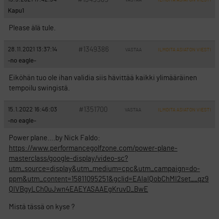
ILMOITA ASIATON VIESTI
Kapu1
Please älä tule.
#1349386
28.11.2021 13:37:14
VASTAA
ILMOITA ASIATON VIESTI
-no eagle-
Eiköhän tuo ole ihan validia siis hävittää kaikki ylimääräinen
tempoilu swingistä.
#1351700
15.1.2022 16:46:03
VASTAA
ILMOITA ASIATON VIESTI
-no eagle-
Power plane….by Nick Faldo:
https://www.performancegolfzone.com/power-plane-
masterclass/google-display/video-sc?
utm_source=display&utm_medium=cpc&utm_campaign=do-
ppm&utm_content=15811095251&gclid=EAIaIQobChMI2set__qz9
QIVBgyLCh0uJwn4EAEYASAAEgKruvD_BwE
Mistä tässä on kyse ?