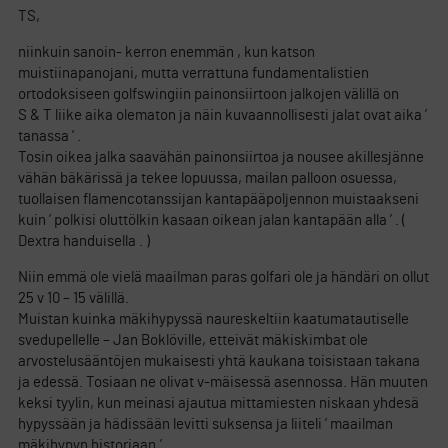
TS,
niinkuin sanoin- kerron enemmän , kun katson
muistiinapanojani, mutta verrattuna fundamentalistien
ortodoksiseen golfswingiin painonsiirtoon jalkojen välillä on
S & T liike aika olematon ja näin kuvaannollisesti jalat ovat aika ’
tanassa ’ .
Tosin oikea jalka saavähän painonsiirtoa ja nousee akillesjänne
vähän bäkärissä ja tekee lopuussa, mailan palloon osuessa,
tuollaisen flamencotanssijan kantapääpoljennon muistaakseni
kuin ’ polkisi oluttölkin kasaan oikean jalan kantapään alla ’ . (
Dextra handuisella . )
Niin emmä ole vielä maailman paras golfari ole ja händäri on ollut
25 v 10 – 15 välillä.
Muistan kuinka mäkihypyssä naureskeltiin kaatumatautiselle
svedupellelle – Jan Boklöville, etteivät mäkiskimbat ole
arvostelusääntöjen mukaisesti yhtä kaukana toisistaan takana
ja edessä. Tosiaan ne olivat v-mäisessä asennossa. Hän muuten
keksi tyylin, kun meinasi ajautua mittamiesten niskaan yhdesä
hypyssään ja hädissään levitti suksensa ja liiteli ’ maailman
mäkihypyn historiaan.’