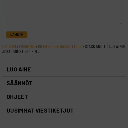
LÄHETÄ
ETUSIVU
›
FOORUMIT
›
KILPAGOLF & HARJOITTELU
›
STACK AND TILT…SWINGI
JOKA UUDISTI GOLFIN…
LUO AIHE
SÄÄNNÖT
OHJEET
UUSIMMAT VIESTIKETJUT