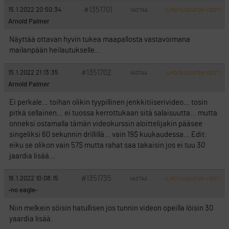
#1351701
15.1.2022 20:50:34
VASTAA
ILMOITA ASIATON VIESTI
Arnold Palmer
Näyttää ottavan hyvin tukea maapallosta vastavoimana
mailanpään heilautukselle…
#1351702
15.1.2022 21:13:35
VASTAA
ILMOITA ASIATON VIESTI
Arnold Palmer
Ei perkale… toihan olikin tyypillinen jenkkitiiserivideo… tosin
pitkä sellainen… ei tuossa kerrottukaan sitä salaisuutta… mutta
onneksi ostamalla tämän videokurssin aloittelijakin pääsee
singeliksi 60 sekunnin drillillä… vain 19$ kuukaudessa… Edit:
eiku se olikon vain 57$ mutta rahat saa takaisin jos ei tuu 30
jaardia lisää…
#1351735
16.1.2022 10:08:15
VASTAA
ILMOITA ASIATON VIESTI
-no eagle-
Niin melkein söisin hatullisen jos tunnin videon opeilla löisin 30
yaardia lisää.