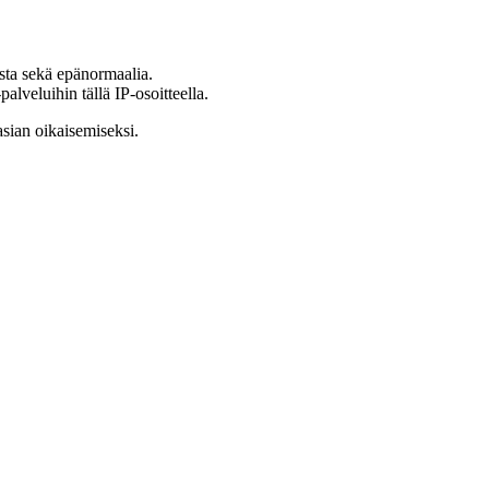
ista sekä epänormaalia.
lveluihin tällä IP-osoitteella.
asian oikaisemiseksi.