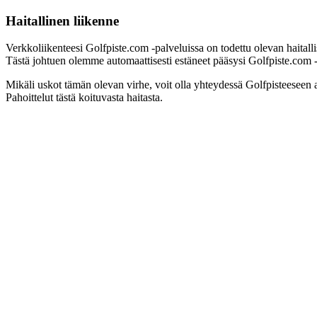
Haitallinen liikenne
Verkkoliikenteesi Golfpiste.com -palveluissa on todettu olevan haitall
Tästä johtuen olemme automaattisesti estäneet pääsysi Golfpiste.com -pa
Mikäli uskot tämän olevan virhe, voit olla yhteydessä Golfpisteeseen 
Pahoittelut tästä koituvasta haitasta.