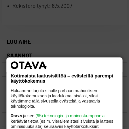
Rekisteröitynyt:
8.5.2007
LUO AIHE
SÄÄNNÖT
OHJEET
Kotimaista laatusisältöä – evästeillä parempi
käyttökokemus
UUSIMMAT VIESTIKETJUT
Haluamme tarjota sinulle parhaan mahdollisen
käyttökokemuksen ja laadukkaat sisällöt, siksi
käytämme tällä sivustolla evästeitä ja vastaavia
YLEISTÄ
teknologioita.
ja sen
(95) teknologia- ja mainoskumppania
Otava
VÄLINEET
keräävät tietoa (esim. vierailemis­tasi sivuista ja laitteesi
ominaisuuk­sista) seuraaviin käyttötarkoituksiin: