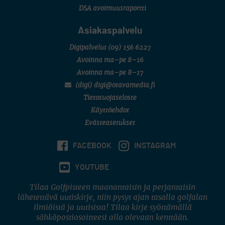
DSA avoimuusraportti
Asiakaspalvelu
Digipalvelut
(09) 156 6227
Avoinna ma–pe 8–16
Avoinna ma–pe 8–17
(digi) digi@otavamedia.fi
Tietosuojaseloste
Käyttöehdot
Evästeasetukset
FACEBOOK
INSTAGRAM
YOUTUBE
Tilaa Golfpisteen maanantaisin ja perjantaisin
lähetettävä uutiskirje, niin pysyt ajan tasalla golfalan
ilmiöistä ja uutisista! Tilaa kirje syöttämällä
sähköpostiosoitteesi alla olevaan kenttään.