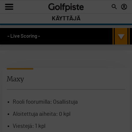
KÄYTTÄJÄ
- Live Scoring -
Maxy
Rooli foorumilla:
Osallistuja
Aloitettuja aiheita:
0 kpl
Viestejä:
1 kpl