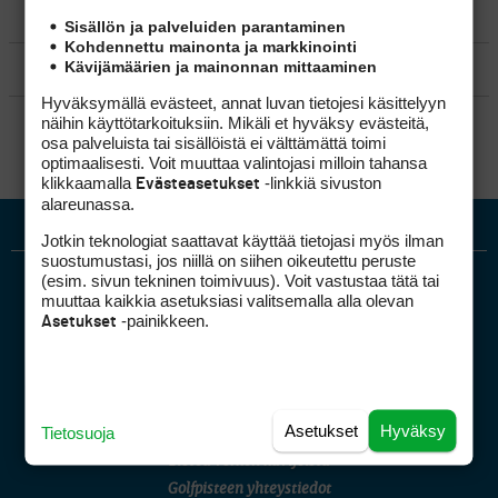
MATKAILU
Sisällön ja palveluiden parantaminen
Kohdennettu mainonta ja markkinointi
Kävijämäärien ja mainonnan mittaaminen
KILPAGOLF & HARJOITTELU
Hyväksymällä evästeet, annat luvan tietojesi käsittelyyn
SÄÄNNÖT
näihin käyttötarkoituksiin. Mikäli et hyväksy evästeitä,
osa palveluista tai sisällöistä ei välttämättä toimi
optimaalisesti. Voit muuttaa valintojasi milloin tahansa
klikkaamalla
-linkkiä sivuston
Evästeasetukset
alareunassa.
Jotkin teknologiat saattavat käyttää tietojasi myös ilman
suostumustasi, jos niillä on siihen oikeutettu peruste
(esim. sivun tekninen toimivuus). Voit vastustaa tätä tai
muuttaa kaikkia asetuksiasi valitsemalla alla olevan
-painikkeen.
Asetukset
Golfpiste mediakortti
Asetukset
Hyväksy
Tietosuoja
Mediahinnasto
Tietoa verkon kävijöistä
Golfpisteen yhteystiedot