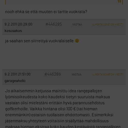
nooh ehkä se että muuten ei tartte vuokrata?
#446285
9.2.2011 20:29:00
VASTAA
ILMOITA ASIATON VIESTI
kasosakas
ja saahan sen siirrettyä vuokralaiselle
#446286
9.2.2011 21:51:00
VASTAA
ILMOITA ASIATON VIESTI
garageaholic
Jo aikaisemmin ketjussa mainittu idea rangepallojen
lyömisoikeudesta koko kaudeksi tietyn suuruista maksua
vastaan olisi mielestäni erittäin hyvä parannusehdotus
golfkerhoille. Vaikka hintana olisi 100 € (tai hieman
enemmänkin) ostaisin tuollaisen ehdottomasti. Esimerkiksi
jäsenmaksu yhteyteen voitaisiin sisällyttää mahdollisuus
maksaa hieman ekstraa koko kauden kestävästä rangepallojen