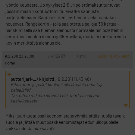
lyöntioikeudesta. Jo nykyiset 2 €::n polettimaksut tuntuvat
jossain määrin kohtuuttomilta, eivätkä kannusta
harjoittelemaan. Saatika sitten, jos hinnat vielä tuostakin
nousevat. Rangekortin – jolla saa otettua palloja 30 kertaa –
hankkimisella saa hieman alennusta normaaleihin poletteihin
verrattuna ainakin minun golfkerhollani, mutta ei tuokaan vielä
kovin merkittävä alennus ole.
#446287
9.2.2011 23:26:00
VASTAA
ILMOITA ASIATON VIESTI
Hörhö
puttarijari-._/ kirjoitti:
(9.2.2011 11:45:48)
Eikö range ja pallot kuuluisi olla ilmaisia omistaja-
pelaajalle?
Tai, eihän mikään ilmaista ole, mutta sisältyisi
vastikkeeseen.
Miksi juuri tuota osakkeenomistajaryhmää pitäisi tuolla tavalla
suosia ja jättää muut osakkeenomistajat edun ulkopuolelle,
vaikka edusta maksavat?