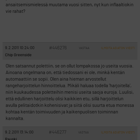
ansaitsemismielessä muutama vuosi sitten, nyt kun inflaaltiokin
vie rahat?
#446276
9.2.2011 10:24:00
VASTAA
ILMOITA ASIATON VIESTI
Chip Greenside
Olen satsannut polettiin, se on ollut lompakossa jo useita vuosia.
Ainoana ongelmana on, että tiedossani ei ole, minkä kentän
automaattiin se sopii. Olen aina hieman arvostellut
rangeharjoittelun hinnoittelua. Mikäli haluaa todella ’harjoitella’,
niin kuukaudessa poletteihin menisi useita saoja euroja. Luulisi,
että edullinen harjoittelu olisi kaikkien etu, sillä harjoittelun
avulla pelitaidotkin kohenisivat ja siitä olisi suurta etua monessa
kohtaa kentän toimivuuden ja kaikenpuolisen toiminnan
kannalta.
#446277
9.2.2011 13:14:00
VASTAA
ILMOITA ASIATON VIESTI
Rauski