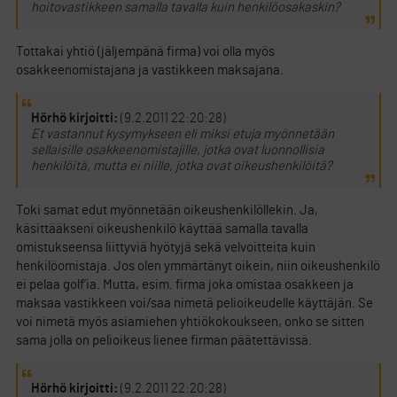
hoitovastikkeen samalla tavalla kuin henkilöosakaskin?
Tottakai yhtiö (jäljempänä firma) voi olla myös
osakkeenomistajana ja vastikkeen maksajana.
Hörhö kirjoitti:
(9.2.2011 22:20:28)
Et vastannut kysymykseen eli miksi etuja myönnetään
sellaisille osakkeenomistajille, jotka ovat luonnollisia
henkilöitä, mutta ei niille, jotka ovat oikeushenkilöitä?
Toki samat edut myönnetään oikeushenkilöllekin. Ja,
käsittääkseni oikeushenkilö käyttää samalla tavalla
omistukseensa liittyviä hyötyjä sekä velvoitteita kuin
henkilöomistaja. Jos olen ymmärtänyt oikein, niin oikeushenkilö
ei pelaa golf’ia. Mutta, esim. firma joka omistaa osakkeen ja
maksaa vastikkeen voi/saa nimetä pelioikeudelle käyttäjän. Se
voi nimetä myös asiamiehen yhtiökokoukseen, onko se sitten
sama jolla on pelioikeus lienee firman päätettävissä.
Hörhö kirjoitti:
(9.2.2011 22:20:28)