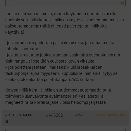
tuosta olen samaa mieltä, mutta käytännön toteutus voi olla
hankala sellaisilla kentillä joilla on käytössä vanhemmanmallisia
palloautomaatteja (niitä oikeasti poletteja tai kolikoita
käyttäviä)
-jos automaatti pudottaa pallot ilmaiseksi, jää rahat muilta
tahoilta saamatta.
-jos taas ruvetaan juoksuttamaan osakkaita edestakaisin cm
tiski range ..ei esekään kuullosta kovun viksulta
– jos poletteja jaetaan ilmaiseksi klubillaosakkaiden
taskunpohjalle jha myydään ulkopuolisille, niin aina löytyy se
osakas joka aloittaa polettikaupan 75% hintaan
tietysti niillä kentillä joilla on uudemmat automaatit jotka
toimivat ’kulunvalvonta avaimenperien’ / esiladatuilla
magneettiraita korteilla jakelu olisi helpompi järjestää
#446282
9.2.2011 14:49:00
VASTAA
ILMOITA ASIATON VIESTI
KL