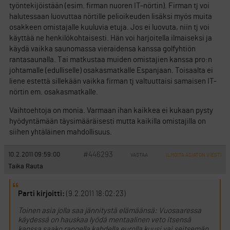
työntekijöistään (esim. firman nuoren IT-nörtin). Firman tj voi
halutessaan luovuttaa nörtille pelioikeuden lisäksi myös muita
osakkeen omistajalle kuuluvia etuja. Jos ei luovuta, niin tj voi
käyttää ne henkilökohtaisesti. Hän voi harjoitella ilmaiseksi ja
käydä vaikka saunomassa vieraidensa kanssa golfyhtiön
rantasaunalla. Tai matkustaa muiden omistajien kanssa pro:n
johtamalle (edulliselle) osakasmatkalle Espanjaan. Toisaalta ei
liene estettä sillekään vaikka firman tj valtuuttaisi samaisen IT-
nörtin em. osakasmatkalle.
Vaihtoehtoja on monia. Varmaan ihan kaikkea ei kukaan pysty
hyödyntämään täysimääräisesti mutta kaikilla omistajilla on
siihen yhtäläinen mahdollisuus.
#446293
10.2.2011 09:59:00
VASTAA
ILMOITA ASIATON VIESTI
Taika Rauta
Parti kirjoitti:
(9.2.2011 18:02:23)
Toinen asia jolla saa jännitystä elämäänsä: Vuosaaressa
käydessä on hauskaa lyödä mentaalinen veto itsensä
kanssa saako rangella kahdella eurolla kuusi vai seitsemän