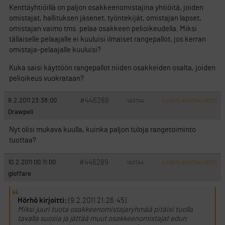
Kenttäyhtiöillä on paljon osakkeenomistajina yhtiöitä, joiden
omistajat, hallituksen jäsenet, työntekijät, omistajan lapset,
omistajan vaimo tms. pelaa osakkeen pelioikeudella. Miksi
tällaiselle pelaajalle ei kuuluisi ilmaiset rangepallot, jos kerran
omistaja-pelaajalle kuuluisi?
Kuka saisi käyttöön rangepallot niiden osakkeiden osalta, joiden
pelioikeus vuokrataan?
#446288
9.2.2011 23:38:00
VASTAA
ILMOITA ASIATON VIESTI
Drawpeli
Nyt olisi mukava kuulla, kuinka paljon tuloja rangetoiminto
tuottaa?
#446289
10.2.2011 00:11:00
VASTAA
ILMOITA ASIATON VIESTI
gloffare
Hörhö kirjoitti:
(9.2.2011 21:26:45)
Miksi juuri tuota osakkeenomistajaryhmää pitäisi tuolla
tavalla suosia ja jättää muut osakkeenomistajat edun