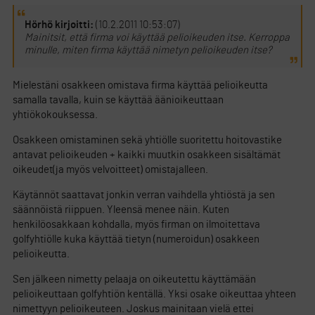
Hörhö kirjoitti:
(10.2.2011 10:53:07)
Mainitsit, että firma voi käyttää pelioikeuden itse. Kerroppa
minulle, miten firma käyttää nimetyn pelioikeuden itse?
Mielestäni osakkeen omistava firma käyttää pelioikeutta
samalla tavalla, kuin se käyttää äänioikeuttaan
yhtiökokouksessa.
Osakkeen omistaminen sekä yhtiölle suoritettu hoitovastike
antavat pelioikeuden + kaikki muutkin osakkeen sisältämät
oikeudet(ja myös velvoitteet) omistajalleen.
Käytännöt saattavat jonkin verran vaihdella yhtiöstä ja sen
säännöistä riippuen. Yleensä menee näin. Kuten
henkilöosakkaan kohdalla, myös firman on ilmoitettava
golfyhtiölle kuka käyttää tietyn (numeroidun) osakkeen
pelioikeutta.
Sen jälkeen nimetty pelaaja on oikeutettu käyttämään
pelioikeuttaan golfyhtiön kentällä. Yksi osake oikeuttaa yhteen
nimettyyn pelioikeuteen. Joskus mainitaan vielä ettei