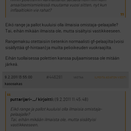
ansaitsemismielessä muutama vuosi sitten, nyt kun
inflaaltiokin vie rahat?
Eikö range ja pallot kuuluisi olla ilmaisia omistaja-pelaajalle?
Tai, eihän mikään ilmaista ole, mutta sisältyisi vastikkeeseen.
Rangemaksu otettaisiin tietenkin normaalisti gf-pelaajilta (voisi
sisällyttää gf-hintaan) ja muilta pelioikeuden vuokraajilta.
Eihän tuollaisessa polettien kanssa puljaamisessa ole mitään
järkeä.
#446281
9.2.2011 13:55:00
VASTAA
ILMOITA ASIATON VIESTI
kasosakas
puttarijari-._/ kirjoitti:
(9.2.2011 11:45:48)
Eikö range ja pallot kuuluisi olla ilmaisia omistaja-
pelaajalle?
Tai, eihän mikään ilmaista ole, mutta sisältyisi
vastikkeeseen.
.