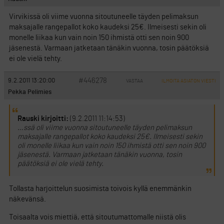
Virvikissä oli viime vuonna sitoutuneelle täyden pelimaksun
maksajalle rangepallot koko kaudeksi 25€. Ilmeisesti sekin oli
monelle liikaa kun vain noin 150 ihmistä otti sen noin 900
jäsenestä. Varmaan jatketaan tänäkin vuonna, tosin päätöksiä
ei ole vielä tehty.
#446278
9.2.2011 13:20:00
VASTAA
ILMOITA ASIATON VIESTI
Pekka Pelimies
Rauski kirjoitti:
(9.2.2011 11:14:53)
…ssä oli viime vuonna sitoutuneelle täyden pelimaksun
maksajalle rangepallot koko kaudeksi 25€. Ilmeisesti sekin
oli monelle liikaa kun vain noin 150 ihmistä otti sen noin 900
jäsenestä. Varmaan jatketaan tänäkin vuonna, tosin
päätöksiä ei ole vielä tehty.
Tollasta harjoittelun suosimista toivois kyllä enemmänkin
näkevänsä.
Toisaalta vois miettiä, että sitoutumattomalle niistä olis