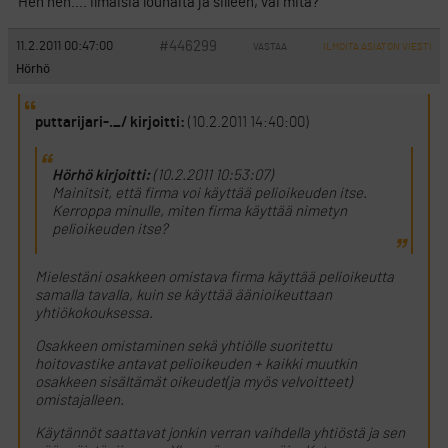
Heh heh…. ilmaisia lounaita ja silleen, vai mitä?
#446299
11.2.2011 00:47:00
VASTAA
ILMOITA ASIATON VIESTI
Hörhö
puttarijari-._/ kirjoitti:
(10.2.2011 14:40:00)
Hörhö kirjoitti:
(10.2.2011 10:53:07)
Mainitsit, että firma voi käyttää pelioikeuden itse.
Kerroppa minulle, miten firma käyttää nimetyn
pelioikeuden itse?
Mielestäni osakkeen omistava firma käyttää pelioikeutta
samalla tavalla, kuin se käyttää äänioikeuttaan
yhtiökokouksessa.
Osakkeen omistaminen sekä yhtiölle suoritettu
hoitovastike antavat pelioikeuden + kaikki muutkin
osakkeen sisältämät oikeudet(ja myös velvoitteet)
omistajalleen.
Käytännöt saattavat jonkin verran vaihdella yhtiöstä ja sen