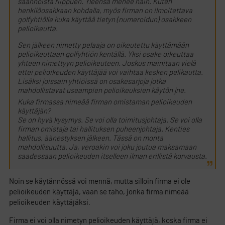
säännöistä riippuen. Yleensä menee näin. Kuten
henkilöosakkaan kohdalla, myös firman on ilmoitettava
golfyhtiölle kuka käyttää tietyn (numeroidun) osakkeen
pelioikeutta.
Sen jälkeen nimetty pelaaja on oikeutettu käyttämään
pelioikeuttaan golfyhtiön kentällä. Yksi osake oikeuttaa
yhteen nimettyyn pelioikeuteen. Joskus mainitaan vielä
ettei pelioikeuden käyttäjää voi vaihtaa kesken pelikautta.
Lisäksi joissain yhtiöissä on osakesarjoja jotka
mahdollistavat useampien pelioikeuksien käytön jne.
Kuka firmassa nimeää firman omistaman pelioikeuden
käyttäjän?
Se on hyvä kysymys. Se voi olla toimitusjohtaja. Se voi olla
firman omistaja tai hallituksen puheenjohtaja. Kenties
hallitus, äänestyksen jälkeen. Tässä on monta
mahdollisuutta. Ja, veroakin voi joku joutua maksamaan
saadessaan pelioikeuden itselleen ilman erillistä korvausta.
Noin se käytännössä voi mennä, mutta silloin firma ei ole
pelioikeuden käyttäjä, vaan se taho, jonka firma nimeää
pelioikeuden käyttäjäksi.
Firma ei voi olla nimetyn pelioikeuden käyttäjä, koska firma ei