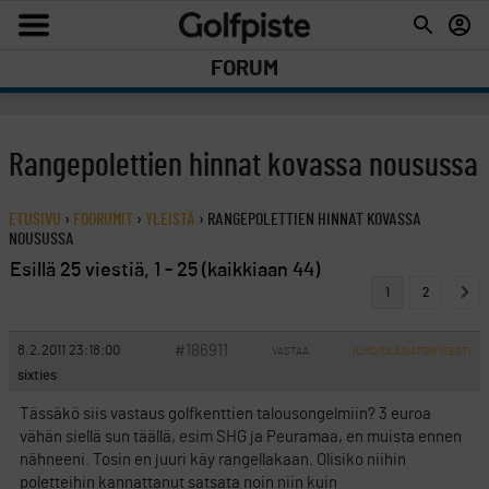
FORUM
Rangepolettien hinnat kovassa nousussa
ETUSIVU
›
FOORUMIT
›
YLEISTÄ
›
RANGEPOLETTIEN HINNAT KOVASSA
NOUSUSSA
Esillä 25 viestiä, 1 - 25 (kaikkiaan 44)
1
2
#186911
8.2.2011 23:18:00
VASTAA
ILMOITA ASIATON VIESTI
sixties
Tässäkö siis vastaus golfkenttien talousongelmiin? 3 euroa
vähän siellä sun täällä, esim SHG ja Peuramaa, en muista ennen
nähneeni. Tosin en juuri käy rangellakaan. Olisiko niihin
poletteihin kannattanut satsata noin niin kuin