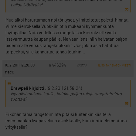
palloa lyötäväksi.
Mua alkoi hatuttamaan noi törkyset, ylimitoitetut poletti-hinnat.
Viime kierroksella Vuokkiin otin mukaani kymmenkunta
löytöpalloa. Niitä vedellessä rangella sai kierrokselle vielä
itsevarmuutta kaupan päälle. Ne vaan lensi niin helvatan paljon
pidemmälle versus rangekuukkelit. Jos jokin asia hatuttaa
tarpeeksi, sille kannattaa tehdä jotakin…
#446294
10.2.2011 12:20:00
VASTAA
ILMOITA ASIATON VIESTI
MacG
Drawpeli kirjoitti:
(9.2.2011 21:38:24)
Nyt olisi mukava kuulla, kuinka paljon tuloja rangetoiminto
tuottaa?
Eiköhän tämä rangetoiminta pitäisi kuitenkin käsitellä
enemmänkin lisäpalveluna asiakkaalle, kuin tuottoelementtinä
yritykselle?