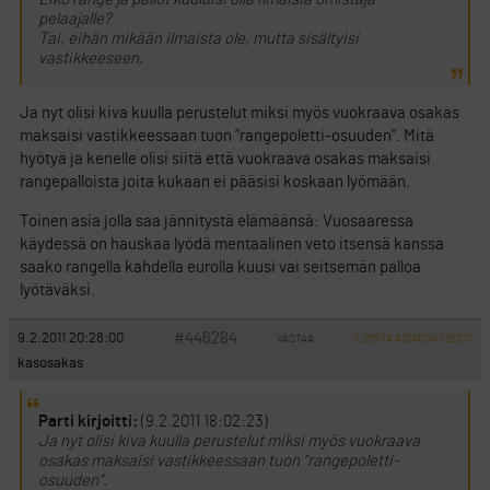
pelaajalle?
Tai, eihän mikään ilmaista ole, mutta sisältyisi
vastikkeeseen.
Ja nyt olisi kiva kuulla perustelut miksi myös vuokraava osakas
maksaisi vastikkeessaan tuon ”rangepoletti-osuuden”. Mitä
hyötyä ja kenelle olisi siitä että vuokraava osakas maksaisi
rangepalloista joita kukaan ei pääsisi koskaan lyömään.
Toinen asia jolla saa jännitystä elämäänsä: Vuosaaressa
käydessä on hauskaa lyödä mentaalinen veto itsensä kanssa
saako rangella kahdella eurolla kuusi vai seitsemän palloa
lyötäväksi.
#446284
9.2.2011 20:28:00
VASTAA
ILMOITA ASIATON VIESTI
kasosakas
Parti kirjoitti:
(9.2.2011 18:02:23)
Ja nyt olisi kiva kuulla perustelut miksi myös vuokraava
osakas maksaisi vastikkeessaan tuon ”rangepoletti-
osuuden”.