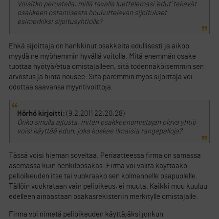
Voisitko perustella, millä tavalla luettelemasi ’edut’ tekevät
osakkeen ostamisesta houkuttelevan sijoitukset
esimerkiksi sijoitusyhtiölle?
Ehkä sijoittaja on hankkinut osakkeita edullisesti ja aikoo
myydä ne myöhemmin hyvällä voitolla. Mitä enemmän osake
tuottaa hyötyä/etua omistajalleen, sitä todennäköisemmin sen
arvostus ja hinta nousee. Sitä paremmin myös sijoittaja voi
odottaa saavansa myyntivoittoja.
Hörhö kirjoitti:
(9.2.2011 22:20:28)
Onko sinulla ajtusta, miten osakkeenomistajan oleva yhtiö
voisi käyttää edun, joka koskee ilmaisia rangepalloja?
Tässä voisi hieman soveltaa. Periaatteessa firma on samassa
asemassa kuin henkilöosakas. Firma voi valita käyttääkö
pelioikeuden itse tai vuokraako sen kolmannelle osapuolelle.
Tällöin vuokrataan vain pelioikeus, ei muuta. Kaikki muu kuuluu
edelleen ainoastaan osakasrekisteriin merkitylle omistajalle.
Firma voi nimetä pelioikeuden käyttäjäksi jonkun