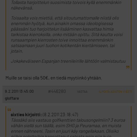
Tollasta harjoittelun suosimista toivois kyllä enemmänkin
näkevänsä.
Toisaalta vois miettiä, että sitoutumattomalle niistä olis
enemmän hyötyä, kun ainakin omassa ideologisessa
päässäni tuo harjoittelun lisääminen kasvattaa himia
tarkistaa kierroksilla, onko mitään opittu. Sitä kautta voisi
runsaampien kierrosten toive innoittaa enemmänkin
satsaamaan juuri tuohon kotikentän kiertämiseen, tai
jotain.
Jokakeväiseen Espanjan treenileirille lähtöön valmistautuu
Muille se taisi olla 50€, en tiedä myytiinkö yhtään.
#446280
9.2.2011 13:45:00
VASTAA
ILMOITA ASIATON VIESTI
gloffare
sixties kirjoitti:
(8.2.2011 23:18:47)
Tässäkö siis vastaus golfkenttien talousongelmiin? 3 euroa
vähän siellä sun täällä, esim SHG ja Peuramaa, en muista
ennen nähneeni. Tosin en juuri käy rangellakaan. Olisiko
niihin poletteihin kannattanut satsata noin niin kuin