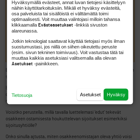
Hyväksymällä evästeet, annat luvan tietojesi käsittelyyn
käyttää yhtiön muitakin vain osakkaille tarkoitettuja tiloja,
näihin käyttötarkoituksiin. Mikäli et hyväksy evästeitä,
rantasaunan ja mökin vuokraus, saa soudella golfyhtiön
osa palveluista tai sisällöistä ei välttämättä toimi
soutuveneellä, päästä osallistumaan osakkeenomistajien
optimaalisesti. Voit muuttaa valintojasi milloin tahansa
tilaisuuksiin, oikeus omistajan alennuksiin
klikkaamalla
-linkkiä sivuston
klubiravintolassa jne. jne.
Evästeasetukset
alareunassa.
Kaikki tällainen tekee osakkeen omistamisesta
houkuttelevamman sijoituksen. Jos joltain osakkaalta jää
Jotkin teknologiat saattavat käyttää tietojasi myös ilman
range-pallot käyttämättä niin minkä sille voi. Kaikkea ei
suostumustasi, jos niillä on siihen oikeutettu peruste
aina pysty hyödyntämään viimeiseen tikkuun asti.
(esim. sivun tekninen toimivuus). Voit vastustaa tätä tai
Mahdollisuus on kuitenkin kaikille sama.
muuttaa kaikkia asetuksiasi valitsemalla alla olevan
-painikkeen.
Asetukset
Eikö se yhtiö joka on osakkeenomistaja, maksa hoitovastikkeen
samalla tavalla kuin henkilöosakaskin?
Et vastannut kysymykseen eli miksi etuja myönnetään sellaisille
Asetukset
Hyväksy
osakkeenomistajille, jotka ovat luonnollisia henkilöitä, mutta ei
Tietosuoja
niille, jotka ovat oikeushenkilöitä?
Voisitko perustella, millä tavalla luettelemasi ’edut’ tekevät
osakkeen ostamisesta houkuttelevan sijoitukset esimerkiksi
sijoitusyhtiölle?
Onko sinulla ajtusta, miten osakkeenomistajan oleva yhtiö voisi