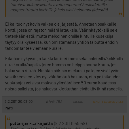
toimivat ’kulunvalvonta avaimenperien’ / esiladatuilla
magneettiraita korteilla jakelu olisi helpompi järjestää
Ei kai tuo nyt kovin vaikea ole järjestää. Annetaan osakkaille
kortti, jossa on rajaton määrä latauksia. Väärinkäytöksiä se ei
tietenkään estä, mutta melkoinen omille kintuille kuseksija
täytyy olla kyseessä, kun omistamansa yhtiön taloutta ehdoin
tahdoin lähtee viemään kuralle.
Eiköhän nykyisin jo kaikki laitteet toimi sekä poleteilla/kolikoilla
että kortilla/napilla, joten homma on helppo hoitaa kotiin, jos
halua vain riittää. Minäkin näkisin mieluusti pallojen sisältyvän
vastikkeeseen. Jos nyt välttämättä halutaan, niin pelioikeuden
vuokraajat voisivat maksaa ylimääräisen 50 euroa kaudessa
noista palloista, jos haluavat. Jotkuthan eivät käy ikinä rangella.
#446283
9.2.2011 20:02:00
VASTAA
ILMOITA ASIATON VIESTI
Parti
puttarijari-._/ kirjoitti:
(9.2.2011 11:45:48)
Eikö range ja pallot kuuluisi olla ilmaisia omistaja-