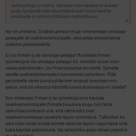
Vaihtoehtoja on monia. Varmaan ihan kaikkea ei kukaan
pysty hyödyntämään täysimääräisesti mutta kaikilla
omistajilla on siihen yhtäläinen mahdollisuus.
Nyt en ymmärrä. Sinähän penäsit etuja nimenomaan omistaja-
pelaajalle eli osakkeenomistajalle, joka pelaa omistamansa
osakeen pelioikeudella.
Ei tuo firman tj ole omistaja-pelaaja! Myöskään firman
työntekijä ei ole omistaja-pelaaja! Ko. henkilöt voivat tosin
saada pelioikeuden, jos firma luovuttaa sen heille. Samalla
tavalla vuokratilanteessakin luovutetaan pelioikeus. Millä
perusteella nämä luovutustilanteet eroavat toisistaan niin
paljon, että on oikeutus käsitellä luovutuksensaajia eri tavalla?
Kun mielestäsi firman tj tai työntekijä voisi käyttää
osakkeenomistajalle (firmalle) kuuluvia etuja, niin tämä
tarkoittaa juridisesti sitä, että nämä edut ovat
osakkeenomistajan puolesta täysin siirrettäviä. Tällöinhän ko.
edut tulee voida siirtää kenelle tahansa täysin riippumatta siitä,
kuka käyttää pelioikeutta. Vai tarkoititko asian olevan jotenkin