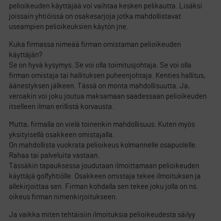
pelioikeuden käyttäjää voi vaihtaa kesken pelikautta. Lisäksi
joissain yhtiöissä on osakesarjoja jotka mahdollistavat
useampien pelioikeuksien käytön jne.
Kuka firmassa nimeää firman omistaman pelioikeuden
käyttäjän?
Se on hyvä kysymys. Se voi olla toimitusjohtaja. Se voi olla
firman omistaja tai hallituksen puheenjohtaja. Kenties hallitus,
äänestyksen jälkeen. Tässä on monta mahdollisuutta. Ja,
veroakin voi joku joutua maksamaan saadessaan pelioikeuden
itselleen ilman erillistä korvausta.
Mutta, firmalla on vielä toinenkin mahdollisuus. Kuten myös
yksityisellä osakkeen omistajalla.
On mahdollista vuokrata pelioikeus kolmannelle osapuolelle.
Rahaa tai palveluita vastaan.
Tässäkin tapauksessa joudutaan ilmoittamaan pelioikeuden
käyttäjä golfyhtiölle. Osakkeen omistaja tekee ilmoituksen ja
allekirjoittaa sen. Firman kohdalla sen tekee joku jolla on ns.
oikeus firman nimenkirjoitukseen.
Ja vaikka miten tehtäisiin ilmoituksia pelioikeudesta säilyy