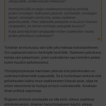
ulkopuolelle, vaikka edusta maksavat?
Kenttäyhtiöillä on paljon osakkeenomistajina yhtiöitä,
joiden omistajat, hallituksen jäsenet, työntekijät, omistajan
lapset, omistajan vaimo tms. pelaa osakkeen
pelioikeudella. Miksi tällaiselle pelaajalle ei kuuluisi ilmaiset
rangepallot, jos kerran omistaja-pelaajalle kuuluisi?
Kuka saisi käyttöön rangepallot niiden osakkeiden osalta,
joiden pelioikeus vuokrataan?
Tottahan se etu kuuluu vain sille joka maksaa hoitovastikkeen.
Siis osakasrekisteriin merkitylle henkilölle. Osakkeen pelioikeus
kattaa vain pelaamisen, joten vuokralainen saa tietenkin pelata
kuten muutkin pelioikeutetut.
Yhtiöjärjestyksessä mainitaan yleensä että pelioikeuden voi
vuokrata kolmannelle osapuolelle. Se ei kuitenkaan tarkoita että
pelioikeuden lisäksi muut osakkeeseen liittyvät asiat, olipa ne
sitten velvoitteita tai hyötyjä siirtyisi vuokralaiselle. Ainakaan
ilman erillistä sopimusta.
Riippuen yhtiöstä omistajalla voi olla esim. oikeus osallistua
yhtiökokouksiin, ilmainen harjoittelualueen käyttö, oikeus