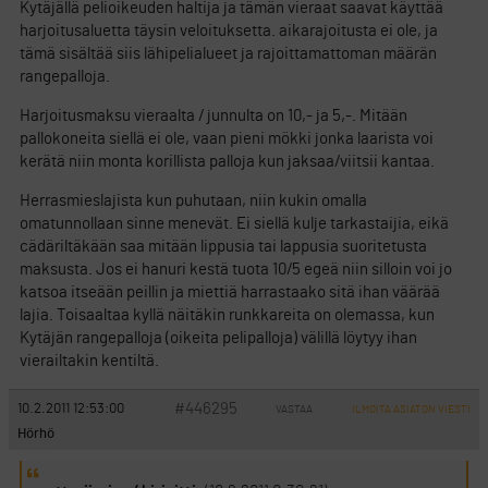
Kytäjällä pelioikeuden haltija ja tämän vieraat saavat käyttää
harjoitusaluetta täysin veloituksetta. aikarajoitusta ei ole, ja
tämä sisältää siis lähipelialueet ja rajoittamattoman määrän
rangepalloja.
Harjoitusmaksu vieraalta / junnulta on 10,- ja 5,-. Mitään
pallokoneita siellä ei ole, vaan pieni mökki jonka laarista voi
kerätä niin monta korillista palloja kun jaksaa/viitsii kantaa.
Herrasmieslajista kun puhutaan, niin kukin omalla
omatunnollaan sinne menevät. Ei siellä kulje tarkastaijia, eikä
cädäriltäkään saa mitään lippusia tai lappusia suoritetusta
maksusta. Jos ei hanuri kestä tuota 10/5 egeä niin silloin voi jo
katsoa itseään peillin ja miettiä harrastaako sitä ihan väärää
lajia. Toisaaltaa kyllä näitäkin runkkareita on olemassa, kun
Kytäjän rangepalloja (oikeita pelipalloja) välillä löytyy ihan
vierailtakin kentiltä.
#446295
10.2.2011 12:53:00
VASTAA
ILMOITA ASIATON VIESTI
Hörhö