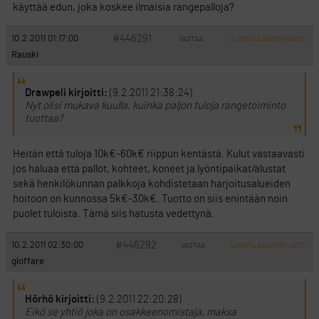
käyttää edun, joka koskee ilmaisia rangepalloja?
#446291
10.2.2011 01:17:00
VASTAA
ILMOITA ASIATON VIESTI
Rauski
Drawpeli kirjoitti:
(9.2.2011 21:38:24)
Nyt olisi mukava kuulla, kuinka paljon tuloja rangetoiminto
tuottaa?
Heitän että tuloja 10k€-60k€ riippun kentästä. Kulut vastaavasti
jos haluaa että pallot, kohteet, koneet ja lyöntipaikat/alustat
sekä henkilökunnan palkkoja kohdistetaan harjoitusalueiden
hoitoon on kunnossa 5k€-30k€. Tuotto on siis enintään noin
puolet tuloista. Tämä siis hatusta vedettynä.
#446292
10.2.2011 02:30:00
VASTAA
ILMOITA ASIATON VIESTI
gloffare
Hörhö kirjoitti:
(9.2.2011 22:20:28)
Eikö se yhtiö joka on osakkeenomistaja, maksa