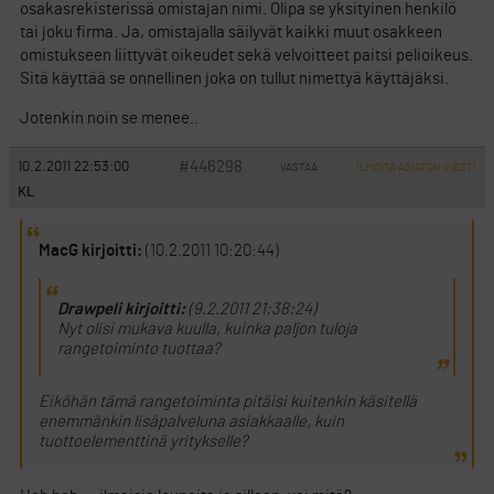
osakasrekisterissä omistajan nimi. Olipa se yksityinen henkilö
tai joku firma. Ja, omistajalla säilyvät kaikki muut osakkeen
omistukseen liittyvät oikeudet sekä velvoitteet paitsi pelioikeus.
Sitä käyttää se onnellinen joka on tullut nimettyä käyttäjäksi.
Jotenkin noin se menee..
#446298
10.2.2011 22:53:00
VASTAA
ILMOITA ASIATON VIESTI
KL
MacG kirjoitti:
(10.2.2011 10:20:44)
Drawpeli kirjoitti:
(9.2.2011 21:38:24)
Nyt olisi mukava kuulla, kuinka paljon tuloja
rangetoiminto tuottaa?
Eiköhän tämä rangetoiminta pitäisi kuitenkin käsitellä
enemmänkin lisäpalveluna asiakkaalle, kuin
tuottoelementtinä yritykselle?