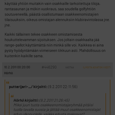
käyttää yhtiön muitakin vain osakkaille tarkoitettuja tiloja,
rantasaunan ja mökin vuokraus, saa soudella golfyhtiön
soutuveneellä, päästä osallistumaan osakkeenomistajien
tilaisuuksiin, oikeus omistajan alennuksiin klubiravintolassa jne.
jne.
Kaikki tällainen tekee osakkeen omistamisesta
houkuttelevamman sijoituksen. Jos joltain osakkaalta jää
range-pallot käyttämättä niin minkä sille voi. Kaikkea ei aina
pysty hyödyntämään viimeiseen tikkuun asti. Mahdollisuus on
kuitenkin kaikille sama.
#446290
10.2.2011 00:20:00
VASTAA
ILMOITA ASIATON VIESTI
Hörhö
puttarijari-._/ kirjoitti:
(9.2.2011 22:11:56)
Hörhö kirjoitti:
(9.2.2011 21:26:45)
Miksi juuri tuota osakkeenomistajaryhmää pitäisi
tuolla tavalla suosia ja jättää muut osakkeenomistajat
edun ulkopuolelle, vaikka edusta maksavat?