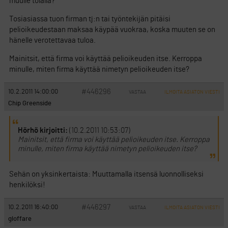
muulle tolalla?
Tosiasiassa tuon firman tj:n tai työntekijän pitäisi
pelioikeudestaan maksaa käypää vuokraa, koska muuten se on
hänelle verotettavaa tuloa.
Mainitsit, että firma voi käyttää pelioikeuden itse. Kerroppa
minulle, miten firma käyttää nimetyn pelioikeuden itse?
#446296
10.2.2011 14:00:00
VASTAA
ILMOITA ASIATON VIESTI
Chip Greenside
Hörhö kirjoitti:
(10.2.2011 10:53:07)
Mainitsit, että firma voi käyttää pelioikeuden itse. Kerroppa
minulle, miten firma käyttää nimetyn pelioikeuden itse?
Sehän on yksinkertaista: Muuttamalla itsensä luonnolliseksi
henkilöksi!
#446297
10.2.2011 16:40:00
VASTAA
ILMOITA ASIATON VIESTI
gloffare