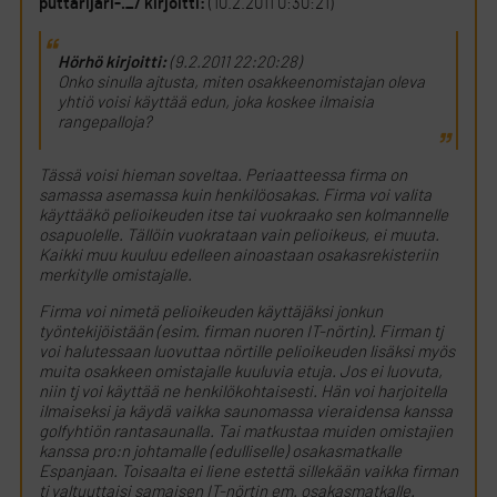
puttarijari-._/ kirjoitti:
(10.2.2011 0:30:21)
Hörhö kirjoitti:
(9.2.2011 22:20:28)
Onko sinulla ajtusta, miten osakkeenomistajan oleva
yhtiö voisi käyttää edun, joka koskee ilmaisia
rangepalloja?
Tässä voisi hieman soveltaa. Periaatteessa firma on
samassa asemassa kuin henkilöosakas. Firma voi valita
käyttääkö pelioikeuden itse tai vuokraako sen kolmannelle
osapuolelle. Tällöin vuokrataan vain pelioikeus, ei muuta.
Kaikki muu kuuluu edelleen ainoastaan osakasrekisteriin
merkitylle omistajalle.
Firma voi nimetä pelioikeuden käyttäjäksi jonkun
työntekijöistään (esim. firman nuoren IT-nörtin). Firman tj
voi halutessaan luovuttaa nörtille pelioikeuden lisäksi myös
muita osakkeen omistajalle kuuluvia etuja. Jos ei luovuta,
niin tj voi käyttää ne henkilökohtaisesti. Hän voi harjoitella
ilmaiseksi ja käydä vaikka saunomassa vieraidensa kanssa
golfyhtiön rantasaunalla. Tai matkustaa muiden omistajien
kanssa pro:n johtamalle (edulliselle) osakasmatkalle
Espanjaan. Toisaalta ei liene estettä sillekään vaikka firman
tj valtuuttaisi samaisen IT-nörtin em. osakasmatkalle.