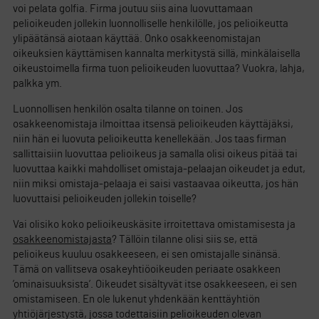
voi pelata golfia. Firma joutuu siis aina luovuttamaan
pelioikeuden jollekin luonnolliselle henkilölle, jos pelioikeutta
ylipäätänsä aiotaan käyttää. Onko osakkeenomistajan
oikeuksien käyttämisen kannalta merkitystä sillä, minkälaisella
oikeustoimella firma tuon pelioikeuden luovuttaa? Vuokra, lahja,
palkka ym.
Luonnollisen henkilön osalta tilanne on toinen. Jos
osakkeenomistaja ilmoittaa itsensä pelioikeuden käyttäjäksi,
niin hän ei luovuta pelioikeutta kenellekään. Jos taas firman
sallittaisiin luovuttaa pelioikeus ja samalla olisi oikeus pitää tai
luovuttaa kaikki mahdolliset omistaja-pelaajan oikeudet ja edut,
niin miksi omistaja-pelaaja ei saisi vastaavaa oikeutta, jos hän
luovuttaisi pelioikeuden jollekin toiselle?
Vai olisiko koko pelioikeuskäsite irroitettava omistamisesta ja
osakkeenomistajasta
? Tällöin tilanne olisi siis se, että
pelioikeus kuuluu osakkeeseen, ei sen omistajalle sinänsä.
Tämä on vallitseva osakeyhtiöoikeuden periaate osakkeen
’ominaisuuksista’. Oikeudet sisältyvät itse osakkeeseen, ei sen
omistamiseen. En ole lukenut yhdenkään kenttäyhtiön
yhtiöjärjestystä, jossa todettaisiin pelioikeuden olevan