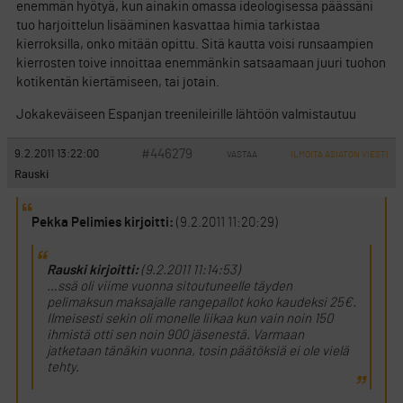
enemmän hyötyä, kun ainakin omassa ideologisessa päässäni
tuo harjoittelun lisääminen kasvattaa himia tarkistaa
kierroksilla, onko mitään opittu. Sitä kautta voisi runsaampien
kierrosten toive innoittaa enemmänkin satsaamaan juuri tuohon
kotikentän kiertämiseen, tai jotain.
Jokakeväiseen Espanjan treenileirille lähtöön valmistautuu
#446279
9.2.2011 13:22:00
VASTAA
ILMOITA ASIATON VIESTI
Rauski
Pekka Pelimies kirjoitti:
(9.2.2011 11:20:29)
Rauski kirjoitti:
(9.2.2011 11:14:53)
…ssä oli viime vuonna sitoutuneelle täyden
pelimaksun maksajalle rangepallot koko kaudeksi 25€.
Ilmeisesti sekin oli monelle liikaa kun vain noin 150
ihmistä otti sen noin 900 jäsenestä. Varmaan
jatketaan tänäkin vuonna, tosin päätöksiä ei ole vielä
tehty.