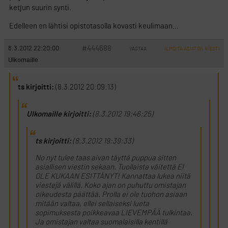
ketjun suurin synti.
Edelleen en lähtisi opistotasolla kovasti keulimaan…
#444688
8.3.2012 22:20:00
VASTAA
ILMOITA ASIATON VIESTI
Ulkomaille
ts kirjoitti:
(8.3.2012 20:09:13)
Ulkomaille kirjoitti:
(8.3.2012 19:46:25)
ts kirjoitti:
(8.3.2012 19:39:33)
No nyt tulee taas aivan täyttä puppua sitten
asiallisen viestin sekaan. Tuollaista väitettä EI
OLE KUKAAN ESITTÄNYT! Kannattaa lukea niitä
viestejä välillä. Koko ajan on puhuttu omistajan
oikeudesta päättää. Prolla ei ole tuohon asiaan
mitään valtaa, ellei sellaiseksi lueta
sopimuksesta poikkeavaa LIEVEMPÄÄ tulkintaa.
Ja omistajan valtaa suomalaisilla kentillä