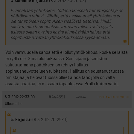
Ulkomaille kirjoitti:
(8.3.2012 20:20:02)
Ei ainakaan yhtiökokos. Todennäköisesti toimitusjohtaja on
päätöksen tehnyt. Väitän, että osakkaat eli yhtiökokous ei
ole tämmöisen sopimuksen sisällöstä tietoisia. Mikäli
olisivat, niin tarkennuksia varmaan tulisi. Tästä syystä
asiasta ollaan hys hys koska ei myöskään haluta että
sopimusta ruvetaan yhtiökokouksessa syynäämään.
Voin varmuudella sanoa että ei ollut yhtiökokous, koska sellaista
ei ry:llä ole. Siinä olet oikeassa. Sen sijaan jäsenistön
valtuuttamana päätöksen on tehnyt hallitus
sopimusneuvottelujen tuloksena. Hallitus on edustanut tuossa
omistajaa ja he ovat tuossa olleet ainoa taho jolla on valta
asiasta päättää, ei missään tapauksessa Prolla kuten väitit.
#444691
8.3.2012 22:33:00
VASTAA
ILMOITA ASIATON VIESTI
Ulkomaille
ts kirjoitti:
(8.3.2012 20:29:11)