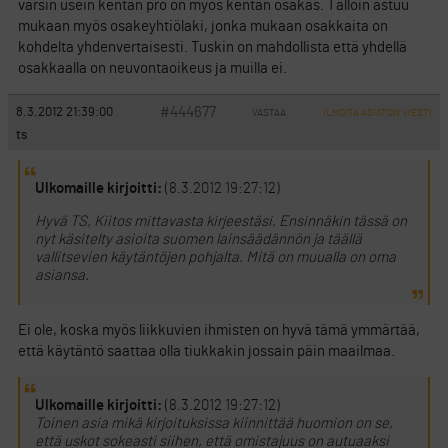
varsin usein kentän pro on myös kentän osakas. Tällöin astuu
mukaan myös osakeyhtiölaki, jonka mukaan osakkaita on
kohdelta yhdenvertaisesti. Tuskin on mahdollista että yhdellä
osakkaalla on neuvontaoikeus ja muilla ei.
#444677
8.3.2012 21:39:00
VASTAA
ILMOITA ASIATON VIESTI
ts
Ulkomaille kirjoitti:
(8.3.2012 19:27:12)
Hyvä TS, Kiitos mittavasta kirjeestäsi. Ensinnäkin tässä on
nyt käsitelty asioita suomen lainsäädännön ja täällä
vallitsevien käytäntöjen pohjalta. Mitä on muualla on oma
asiansa.
Ei ole, koska myös liikkuvien ihmisten on hyvä tämä ymmärtää,
että käytäntö saattaa olla tiukkakin jossain päin maailmaa.
Ulkomaille kirjoitti:
(8.3.2012 19:27:12)
Toinen asia mikä kirjoituksissa kiinnittää huomion on se,
että uskot sokeasti siihen, että omistajuus on autuaaksi