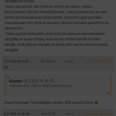
vastaan oli rikottu.
Toisin sanottuna sen mikä on oikein tai väärin, sanoo
ensisijaisesti yleinen moraalikäsitys. Lait ja asetukset on vain
kehno ja keinotekonen järjestelmä, jota koko ajan pyritään
muuttamaan niin, että se seuraisi yleistä moraalia paremmin ja
tarkemmin.
Tästä syystä keskustelu siitä mitä lait sanovat neuvomisesta
rangella on aivan turhaa, kun kerran meille kaikille on ihan
selvää, mitä yleinen moraali eli terve järki sanoo neuvomisesta
rangella.
#444674
8.3.2012 19:51:00
VASTAA
ILMOITA ASIATON VIESTI
KL
kirjoitti:
(8.3.2012 16:05:17)
Kirjoitin mm. näin n. 600 viestiä sitten:
Aivan huikeaa! Miettikääpäs vähän, 600 viestiä sitten
#444675
8.3.2012 21:26:00
VASTAA
ILMOITA ASIATON VIESTI