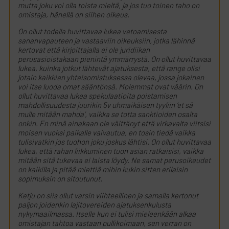
mutta joku voi olla toista mieltä, ja jos tuo toinen taho on
omistaja, hänellä on siihen oikeus.
On ollut todella huvittavaa lukea vetoamisesta
sananvapauteen ja vastaaviin oikeuksiin, jotka lähinnä
kertovat että kirjoittajalla ei ole juridiikan
perusasioistakaan pienintä ymmärrystä. On ollut huvittavaa
lukea, kuinka jotkut lähtevät ajatuksesta, että range olisi
jotain kaikkien yhteisomistuksessa olevaa, jossa jokainen
voi itse luoda omat sääntönsä. Molemmat ovat väärin. On
ollut huvittavaa lukea spekulaatioita poistamisen
mahdollisuudesta juurikin 5v uhmaikäisen tyyliin ’et sä
mulle mitään mahda’, vaikka se totta sanktioiden osalta
onkin. En minä ainakaan ole väittänyt että virkavalta viitsisi
moisen vuoksi paikalle vaivautua, en tosin tiedä vaikka
tulisivatkin jos tuohon joku joskus lähtisi. On ollut huvittavaa
lukea, että rahan liikkuminen tuon asian ratkaisisi, vaikka
mitään sitä tukevaa ei laista löydy. Ne samat perusoikeudet
on kaikilla ja pitää miettiä mihin kukin sitten erilaisin
sopimuksin on sitoutunut.
Ketju on siis ollut varsin viihteellinen ja samalla kertonut
paljon joidenkin lajitovereiden ajatuksenkulusta
nykymaailmassa. Itselle kun ei tulisi mieleenkään alkaa
omistajan tahtoa vastaan pullikoimaan, sen verran on