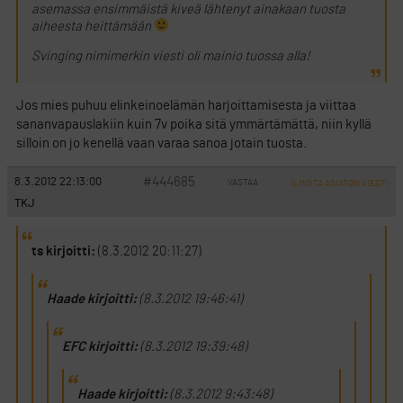
asemassa ensimmäistä kiveä lähtenyt ainakaan tuosta
aiheesta heittämään
Svinging nimimerkin viesti oli mainio tuossa alla!
Jos mies puhuu elinkeinoelämän harjoittamisesta ja viittaa
sananvapauslakiin kuin 7v poika sitä ymmärtämättä, niin kyllä
silloin on jo kenellä vaan varaa sanoa jotain tuosta.
#444685
8.3.2012 22:13:00
VASTAA
ILMOITA ASIATON VIESTI
TKJ
ts kirjoitti:
(8.3.2012 20:11:27)
Haade kirjoitti:
(8.3.2012 19:46:41)
EFC kirjoitti:
(8.3.2012 19:39:48)
Haade kirjoitti:
(8.3.2012 9:43:48)