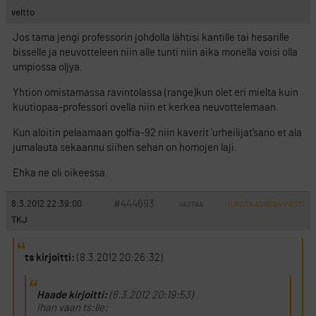
veltto
Jos tama jengi professorin johdolla lähtisi kantille tai hesarille
bisselle ja neuvotteleen niin alle tunti niin aika monella voisi olla
umpiossa oljya.
Yhtion omistamassa ravintolassa (range)kun olet eri mielta kuin
kuutiopaa-professori ovella niin et kerkea neuvottelemaan.
Kun aloitin pelaamaan golfia-92 niin kaverit ’urheilijat’sano et ala
jumalauta sekaannu siihen sehan on homojen laji.
Ehka ne oli oikeessa.
#444693
8.3.2012 22:39:00
VASTAA
ILMOITA ASIATON VIESTI
TKJ
ts kirjoitti:
(8.3.2012 20:26:32)
Haade kirjoitti:
(8.3.2012 20:19:53)
ihan vaan ts:lle: