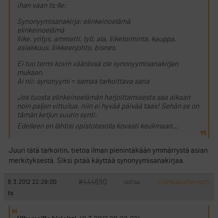
ihan vaan ts:lle:
Synonyymisanakirja: elinkeinoelämä
elinkeinoelämä
liike, yritys, ammatti, työ, ala, liiketoiminta, kauppa,
asiakkuus, liikkeenjohto, bisnes.
Ei tuo termi kovin väärässä ole synonyymisanakirjan
mukaan.
Ai nii: synonyymi = samaa tarkoittava sana
Jos tuosta elinkeinoelämän harjoittamisesta saa aikaan
noin paljon vittuilua, niin ei hyvää päivää taas! Sehän se on
tämän ketjun suurin synti.
Edelleen en lähtisi opistotasolla kovasti keulimaan…
Juuri tätä tarkoitin, tietoa ilman pienintäkään ymmärrystä asian
merkityksestä. Siksi pitää käyttää synonyymisanakirjaa.
#444690
8.3.2012 22:29:00
VASTAA
ILMOITA ASIATON VIESTI
ts