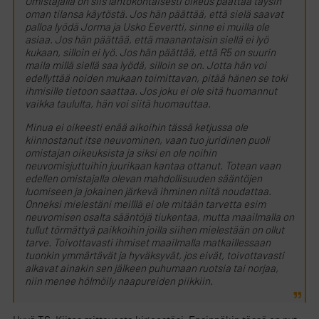
Omistajalla on siis lähtökohtaisesti oikeus päättää täysin
oman tilansa käytöstä. Jos hän päättää, että sielä saavat
palloa lyödä Jorma ja Usko Eevertti, sinne ei muilla ole
asiaa. Jos hän päättää, että maanantaisin siellä ei lyö
kukaan, silloin ei lyö. Jos hän päättää, että R5 on suurin
maila millä siellä saa lyödä, silloin se on. Jotta hän voi
edellyttää noiden mukaan toimittavan, pitää hänen se toki
ihmisille tietoon saattaa. Jos joku ei ole sitä huomannut
vaikka taululta, hän voi siitä huomauttaa.
Minua ei oikeesti enää aikoihin tässä ketjussa ole
kiinnostanut itse neuvominen, vaan tuo juridinen puoli
omistajan oikeuksista ja siksi en ole noihin
neuvomisjuttuihin juurikaan kantaa ottanut. Totean vaan
edellen omistajalla olevan mahdollisuuden sääntöjen
luomiseen ja jokainen järkevä ihminen niitä noudattaa.
Onneksi mielestäni meilllä ei ole mitään tarvetta esim
neuvomisen osalta sääntöjä tiukentaa, mutta maailmalla on
tullut törmättyä paikkoihin joilla siihen mielestään on ollut
tarve. Toivottavasti ihmiset maailmalla matkaillessaan
tuonkin ymmärtävät ja hyväksyvät, jos eivät, toivottavasti
alkavat ainakin sen jälkeen puhumaan ruotsia tai norjaa,
niin menee hölmöily naapureiden piikkiin.