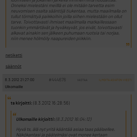
luomiseen ja jokainen järkevä ihminen niitä noudattaa.
Onneksi mielestäni meilllä ei ole mitään tarvetta esim
neuvomisen osalta sääntöjä tiukentaa, mutta maailmalla on
tullut törmättyä paikkoihin joilla siihen mielestään on ollut
tarve. Toivottavasti ihmiset maailmalla matkaillessaan
tuonkin ymmärtävät ja hyväksyvät, jos eivät, toivottavasti
alkavat ainakin sen jälkeen puhumaan ruotsia tai norjaa,
niin menee hölmöily naapureiden piikkiin.
netiketti
säännöt
#444676
8.3.2012 21:27:00
VASTAA
ILMOITA ASIATON VIESTI
Ulkomaille
ts kirjoitti:
(8.3.2012 16:28:56)
Ulkomaille kirjoitti:
(8.3.2012 16:04:12)
Hyvä ts, älä nyt yritä kääntää asiaa taas päälaellee.
Näkökantasi ja päätelmäsi ovat monee kertaan