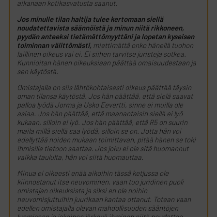
aikanaan kotikasvatusta saanut.
Jos minulle tilan haltija tulee kertomaan siellä
noudatettavista säännöistä ja minun niitä rikkoneen,
pyydän anteeksi tietämättömyyttäni ja lopetan kyseisen
toiminnan välittömästi,
miettimättä onko hänellä tuohon
laillinen oikeus vai ei. Ei siihen tarvitse juristeja sotkea.
Kunnioitan hänen oikeuksiaan päättää omaisuudestaan ja
sen käytöstä.
Omistajalla on siis lähtökohtaisesti oikeus päättää täysin
oman tilansa käytöstä. Jos hän päättää, että sielä saavat
palloa lyödä Jorma ja Usko Eevertti, sinne ei muilla ole
asiaa. Jos hän päättää, että maanantaisin siellä ei lyö
kukaan, silloin ei lyö. Jos hän päättää, että R5 on suurin
maila millä siellä saa lyödä, silloin se on. Jotta hän voi
edellyttää noiden mukaan toimittavan, pitää hänen se toki
ihmisille tietoon saattaa. Jos joku ei ole sitä huomannut
vaikka taululta, hän voi siitä huomauttaa.
Minua ei oikeesti enää aikoihin tässä ketjussa ole
kiinnostanut itse neuvominen, vaan tuo juridinen puoli
omistajan oikeuksista ja siksi en ole noihin
neuvomisjuttuihin juurikaan kantaa ottanut. Totean vaan
edellen omistajalla olevan mahdollisuuden sääntöjen