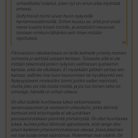
virheellisiksi todetut, joten nyt on sinun aika myöntää
erheesi.
Golfyhteisö toimii aivan hyvin nykyisillä
herramiessäännöillä. Siihen kuuluu se, että prot eivät
mene luvatta toisen tontille, ja amatöörit neuvovat
toisiaan niinkuin tähänkin asti ilman mitään
rajoituksia.
Päinvastoin näkökantaani on teille kolmelle yritetty monien
toimesta jo selittää useaan kertaan. Toisaalta sillä ei ole
mitään tekemistä jonkin nykyisin vallitsevan systeemin
kanssa, eikä ole ollutkaan. Ei myöskään pätkän vertaa sen
kanssa, sallinko itse tuon neuvomisen tai hyväksynkö sen.
Nykysysteemi mielestäni toimii jurikin vallan mainiosti,
mutta joku voi olla toista mieltä, ja jos tuo toinen taho on
omistaja, hänellä on siihen oikeus.
On ollut todella huvittavaa lukea vetoamisesta
sananvapauteen ja vastaaviin oikeuksiin, jotka lähinnä
kertovat että kirjoittajalla ei ole juridiikan
perusasioistakaan pienintä ymmärrystä. On ollut huvittavaa
lukea, kuinka jotkut lähtevät ajatuksesta, että range olisi
jotain kaikkien yhteisomistuksessa olevaa, jossa jokainen
voi itse luoda omat sääntönsä. Molemmat ovat väärin. On