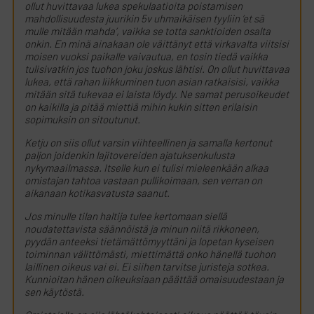
ollut huvittavaa lukea spekulaatioita poistamisen
mahdollisuudesta juurikin 5v uhmaikäisen tyyliin ’et sä
mulle mitään mahda’, vaikka se totta sanktioiden osalta
onkin. En minä ainakaan ole väittänyt että virkavalta viitsisi
moisen vuoksi paikalle vaivautua, en tosin tiedä vaikka
tulisivatkin jos tuohon joku joskus lähtisi. On ollut huvittavaa
lukea, että rahan liikkuminen tuon asian ratkaisisi, vaikka
mitään sitä tukevaa ei laista löydy. Ne samat perusoikeudet
on kaikilla ja pitää miettiä mihin kukin sitten erilaisin
sopimuksin on sitoutunut.
Ketju on siis ollut varsin viihteellinen ja samalla kertonut
paljon joidenkin lajitovereiden ajatuksenkulusta
nykymaailmassa. Itselle kun ei tulisi mieleenkään alkaa
omistajan tahtoa vastaan pullikoimaan, sen verran on
aikanaan kotikasvatusta saanut.
Jos minulle tilan haltija tulee kertomaan siellä
noudatettavista säännöistä ja minun niitä rikkoneen,
pyydän anteeksi tietämättömyyttäni ja lopetan kyseisen
toiminnan välittömästi, miettimättä onko hänellä tuohon
laillinen oikeus vai ei. Ei siihen tarvitse juristeja sotkea.
Kunnioitan hänen oikeuksiaan päättää omaisuudestaan ja
sen käytöstä.