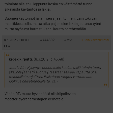
toiminta olisi toki loppunut koska en välttämättä tunne
sikäläistä käytäntöä ja lakia.
Suomen käytönnöt ja lain sen sijaan tunnen. Lain toki vain
maallikkotasolla, mutta aika paljon olen lakiin joutunut työni
mutta myös nyt harrastukseni kautta perehtymään.
#444682
8.3.2012 22:01:00
VASTAA
ILMOITA ASIATON VIESTI
EFC
kebax kirjoitti:
(8.3.2012 13:46:48)
Juuri näin. Kysymys enneminkin kuuluu millä toimin tuota
yksilölle (ääneti) suotua (itsestäänselvää) vapautta olisi
mahdollista rajoittaa. Palkataan rangea vartioimaan
joukkue helvetinenkeleitä, vai?
Vähän OT, mutta hyvinkäällä olis kilpailevien
moottoripyöräharrastajien kerhotalo.