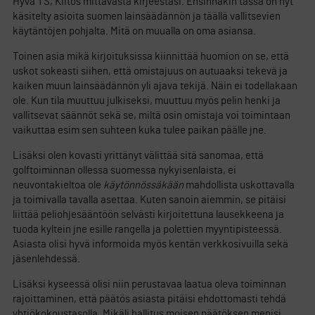
Hyvä TS, Kiitos mittavasta kirjeestäsi. Ensinnäkin tässä on nyt
käsitelty asioita suomen lainsäädännön ja täällä vallitsevien
käytäntöjen pohjalta. Mitä on muualla on oma asiansa.
Toinen asia mikä kirjoituksissa kiinnittää huomion on se, että
uskot sokeasti siihen, että omistajuus on autuaaksi tekevä ja
kaiken muun lainsäädännön yli ajava tekijä. Näin ei todellakaan
ole. Kun tila muuttuu julkiseksi, muuttuu myös pelin henki ja
vallitsevat säännöt sekä se, miltä osin omistaja voi toimintaan
vaikuttaa esim sen suhteen kuka tulee paikan päälle jne.
Lisäksi olen kovasti yrittänyt välittää sitä sanomaa, että
golftoiminnan ollessa suomessa nykyisenlaista, ei
neuvontakieltoa ole
käytönnössäkään
mahdollista uskottavalla
ja toimivalla tavalla asettaa. Kuten sanoin aiemmin, se pitäisi
liittää peliohjesääntöön selvästi kirjoitettuna lausekkeena ja
tuoda kyltein jne esille rangella ja polettien myyntipisteessä.
Asiasta olisi hyvä informoida myös kentän verkkosivuilla sekä
jäsenlehdessä.
Lisäksi kyseessä olisi niin perustavaa laatua oleva toiminnan
rajoittaminen, että päätös asiasta pitäisi ehdottomasti tehdä
yhtiökokoustasolla. Mikäli hallitus moisen päätöksen menisi