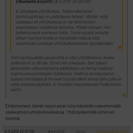
Ulkomaille kirjoitti:
(8.3.2012 20:20:02)
Ei ainakaan yhtiökokos. Todennäköisesti
toimitusjohtaja on päätöksen tehnyt. Väitän, että
osakkaat eli yhtiökokous ei ole tämmöisen
sopimuksen sisällöstä tietoisia. Mikäli olisivat, niin
tarkennuksia varmaan tulisi. Tästä syystä asiasta
ollaan hys hys koska ei myöskään haluta että
sopimusta ruvetaan yhtiökokouksessa syynäämään.
Voin varmuudella sanoa että ei ollut yhtiökokous, koska
sellaista ei ry:llä ole. Siinä olet oikeassa. Sen sijaan
jäsenistön valtuuttamana päätöksen on tehnyt hallitus
sopimusneuvottelujen tuloksena. Hallitus on edustanut
tuossa omistajaa ja he ovat tuossa olleet ainoa taho jolla on
valta asiasta päättää, ei missään tapauksessa Prolla kuten
väitit.
Ehdottomasti tämän tason asiat tulisi käsitellä osakekentällä
osakeyhtiön yhtiökokouksessa. Yhdistyskentillä sitten eri
homma.
#444692
8.3.2012 22:37:00
VASTAA
ILMOITA ASIATON VIESTI