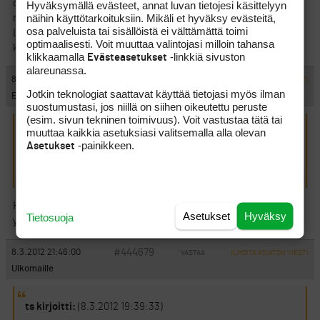
omistajan oikeudesta päättää. Prolla ei ole tuohon asiaan
Hyväksymällä evästeet, annat luvan tietojesi käsittelyyn
näihin käyttötarkoituksiin. Mikäli et hyväksy evästeitä,
mitään valtaa, ellei sellaiseksi lueta sopimuksesta poikkeavaa
osa palveluista tai sisällöistä ei välttämättä toimi
LIEVEMPÄÄ tulkintaa. Ja omistajan valtaa suomalaisilla kentillä
optimaalisesti. Voit muuttaa valintojasi milloin tahansa
käyttävät osakkaat ja heidän valtuuttamanaan yhtiön hallitus.
klikkaamalla
-linkkiä sivuston
Evästeasetukset
alareunassa.
#444678
8.3.2012 21:39:00
VASTAA
ILMOITA ASIATON VIESTI
Jotkin teknologiat saattavat käyttää tietojasi myös ilman
EFC
suostumustasi, jos niillä on siihen oikeutettu peruste
(esim. sivun tekninen toimivuus). Voit vastustaa tätä tai
muuttaa kaikkia asetuksiasi valitsemalla alla olevan
Haade kirjoitti:
(8.3.2012 9:43:48)
-painikkeen.
Asetukset
Opistotaso – Tuolla koulutustaustalla ei kannata alkaa
vittuilemaan muille yleissivistyksestä…
Haade, missä mielestäsi menee raja, että ihmisellä on
Asetukset
Hyväksy
Tietosuoja
yleissivistystä?
#444679
8.3.2012 21:46:00
VASTAA
ILMOITA ASIATON VIESTI
Ulkomaille
ts kirjoitti:
(8.3.2012 19:39:33)