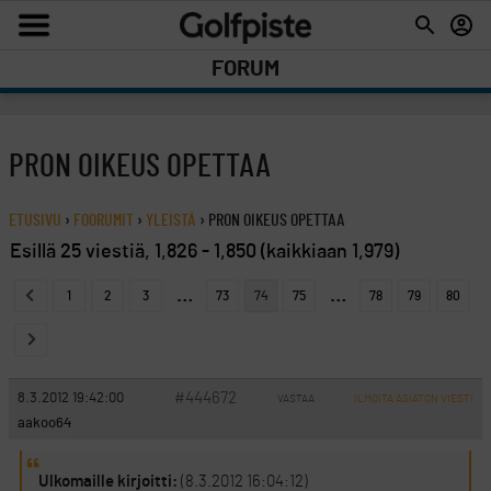
FORUM
PRON OIKEUS OPETTAA
ETUSIVU
›
FOORUMIT
›
YLEISTÄ
›
PRON OIKEUS OPETTAA
Esillä 25 viestiä, 1,826 - 1,850 (kaikkiaan 1,979)
…
…
1
2
3
73
74
75
78
79
80
#444672
8.3.2012 19:42:00
VASTAA
ILMOITA ASIATON VIESTI
aakoo64
Ulkomaille kirjoitti:
(8.3.2012 16:04:12)