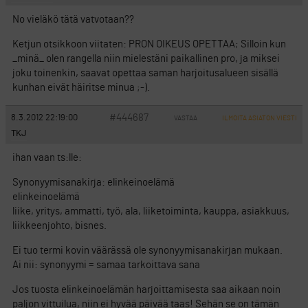
No vieläkö tätä vatvotaan??
Ketjun otsikkoon viitaten: PRON OIKEUS OPETTAA; Silloin kun
_minä_ olen rangella niin mielestäni paikallinen pro, ja miksei
joku toinenkin, saavat opettaa saman harjoitusalueen sisällä
kunhan eivät häiritse minua ;-).
#444687
8.3.2012 22:19:00
VASTAA
ILMOITA ASIATON VIESTI
TKJ
ihan vaan ts:lle:
Synonyymisanakirja: elinkeinoelämä
elinkeinoelämä
liike, yritys, ammatti, työ, ala, liiketoiminta, kauppa, asiakkuus,
liikkeenjohto, bisnes.
Ei tuo termi kovin väärässä ole synonyymisanakirjan mukaan.
Ai nii: synonyymi = samaa tarkoittava sana
Jos tuosta elinkeinoelämän harjoittamisesta saa aikaan noin
paljon vittuilua, niin ei hyvää päivää taas! Sehän se on tämän