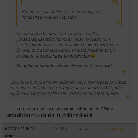
Haade, missä mielestäsi menee raja, että
ihmisellä on yleissivistystä?
En ota siihen kantaa, mutta ts:hän se alkoi
yleissivistyksestä puhumaan, ja se nyt vaan ts:n
viestit lukeneena oli vähintäänkin hiukan huvittavaa.
En olisi ts:n asemassa ensimmäistä kiveä lähtenyt
ainakaan tuosta aiheesta heittämään
Svinging nimimerkin viesti oli mainio tuossa alla!
Jos mies puhuu elinkeinoelämän harjoittamisesta ja viittaa
sananvapauslakiin kuin 7v poika sitä ymmärtämättä, niin
kyllä silloin on jo kenellä vaan varaa sanoa jotain tuosta.
Luepa omat tuotoksesi esim, viime viikonlopulta? Niitä
verbaalioksennuksia ei alita yhtään mikään!
#444686
8.3.2012 22:16:00
VASTAA
ILMOITA ASIATON VIESTI
simondsen