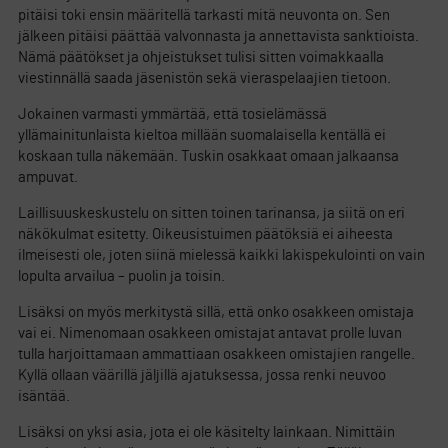
pitäisi toki ensin määritellä tarkasti mitä neuvonta on. Sen
jälkeen pitäisi päättää valvonnasta ja annettavista sanktioista.
Nämä päätökset ja ohjeistukset tulisi sitten voimakkaalla
viestinnällä saada jäsenistön sekä vieraspelaajien tietoon.
Jokainen varmasti ymmärtää, että tosielämässä
yllämainitunlaista kieltoa millään suomalaisella kentällä ei
koskaan tulla näkemään. Tuskin osakkaat omaan jalkaansa
ampuvat.
Laillisuuskeskustelu on sitten toinen tarinansa, ja siitä on eri
näkökulmat esitetty. Oikeusistuimen päätöksiä ei aiheesta
ilmeisesti ole, joten siinä mielessä kaikki lakispekulointi on vain
lopulta arvailua – puolin ja toisin.
Lisäksi on myös merkitystä sillä, että onko osakkeen omistaja
vai ei. Nimenomaan osakkeen omistajat antavat prolle luvan
tulla harjoittamaan ammattiaan osakkeen omistajien rangelle.
Kyllä ollaan väärillä jäljillä ajatuksessa, jossa renki neuvoo
isäntää.
Lisäksi on yksi asia, jota ei ole käsitelty lainkaan. Nimittäin