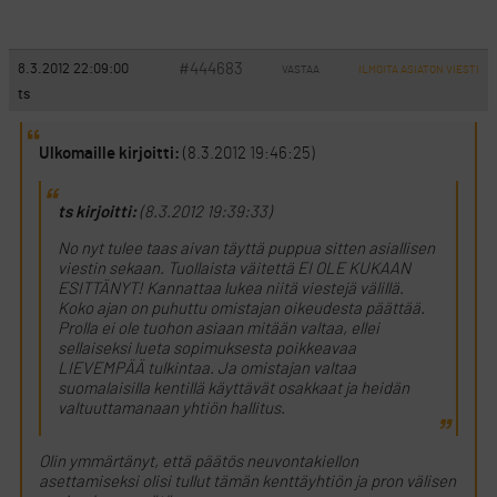
#444683
8.3.2012 22:09:00
VASTAA
ILMOITA ASIATON VIESTI
ts
Ulkomaille kirjoitti:
(8.3.2012 19:46:25)
ts kirjoitti:
(8.3.2012 19:39:33)
No nyt tulee taas aivan täyttä puppua sitten asiallisen
viestin sekaan. Tuollaista väitettä EI OLE KUKAAN
ESITTÄNYT! Kannattaa lukea niitä viestejä välillä.
Koko ajan on puhuttu omistajan oikeudesta päättää.
Prolla ei ole tuohon asiaan mitään valtaa, ellei
sellaiseksi lueta sopimuksesta poikkeavaa
LIEVEMPÄÄ tulkintaa. Ja omistajan valtaa
suomalaisilla kentillä käyttävät osakkaat ja heidän
valtuuttamanaan yhtiön hallitus.
Olin ymmärtänyt, että päätös neuvontakiellon
asettamiseksi olisi tullut tämän kenttäyhtiön ja pron välisen