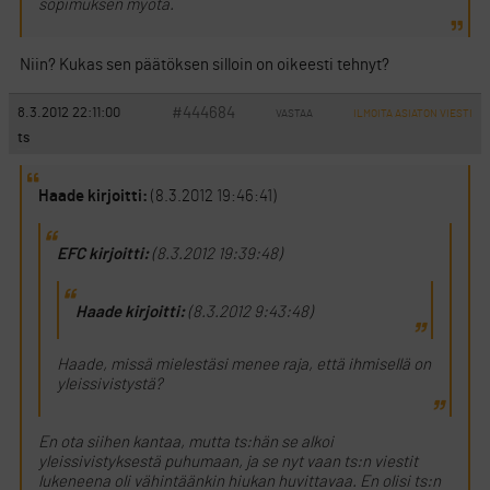
sopimuksen myötä.
Niin? Kukas sen päätöksen silloin on oikeesti tehnyt?
#444684
8.3.2012 22:11:00
VASTAA
ILMOITA ASIATON VIESTI
ts
Haade kirjoitti:
(8.3.2012 19:46:41)
EFC kirjoitti:
(8.3.2012 19:39:48)
Haade kirjoitti:
(8.3.2012 9:43:48)
Haade, missä mielestäsi menee raja, että ihmisellä on
yleissivistystä?
En ota siihen kantaa, mutta ts:hän se alkoi
yleissivistyksestä puhumaan, ja se nyt vaan ts:n viestit
lukeneena oli vähintäänkin hiukan huvittavaa. En olisi ts:n