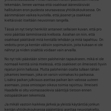
tekemään, lienee varmaa että osakkaat äänestäisivät
hallituksen eron puolesta seuraavassa yhtiökokouksessa. On
äärimmäisen vaikea kuvitella, että jäsenet ja osakkaat
kieltäisivät itseltään neuvonnan rangella.
Tässä on nyt tietyt henkilöt antaneet sellaisen kuvan, että pro
voisi päättää tämmöisestä kiellosta. Asiahan on niin, että
osakkaat päättävät mitä kentällä tehdään ja mitä tapahtuu. On
vedottu pron ja kentän välisiin sopimuksiin, joita kukaan ei ole
nähnyt ja niiden sisältöä voidaan vain arvailla.
No nyt toki päästään sitten paloheinän tapaukseen, mikä ei ole
normaali kenttä siinä mielessä, että osakkeet on ilmeisesti hyvin
rajatun piirin hallussa. Mutta paloheinän osalta tullaan tähän
jokamies teemaan, joka on varsin voimakas ko paikassa.
Lisäksi paikan julkisuus asettaa paikan lain valossa uuteen
asemaan, jossa omistajan oikeus toimia rajoittuu. Ilmeiseti
Haadelle ei oltu voimassaolevia sääntöjä tietoon ennen
ostopäätöksen tekemistä.
Ja mikäli vastoin kaikkea järkeä ja yleistä käytäntöä jonkun
kentän yhtiökokouksessa päätettäisi asettaa neuvotakielto,