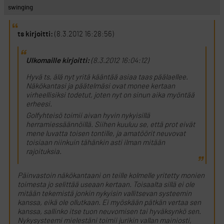
swinging
ts kirjoitti:
(8.3.2012 16:28:56)
Ulkomaille kirjoitti:
(8.3.2012 16:04:12)
Hyvä ts, älä nyt yritä kääntää asiaa taas päälaellee.
Näkökantasi ja päätelmäsi ovat monee kertaan
virheellisiksi todetut, joten nyt on sinun aika myöntää
erheesi.
Golfyhteisö toimii aivan hyvin nykyisillä
herramiessäännöillä. Siihen kuuluu se, että prot eivät
mene luvatta toisen tontille, ja amatöörit neuvovat
toisiaan niinkuin tähänkin asti ilman mitään
rajoituksia.
Päinvastoin näkökantaani on teille kolmelle yritetty monien
toimesta jo selittää useaan kertaan. Toisaalta sillä ei ole
mitään tekemistä jonkin nykyisin vallitsevan systeemin
kanssa, eikä ole ollutkaan. Ei myöskään pätkän vertaa sen
kanssa, sallinko itse tuon neuvomisen tai hyväksynkö sen.
Nykysysteemi mielestäni toimii jurikin vallan mainiosti,