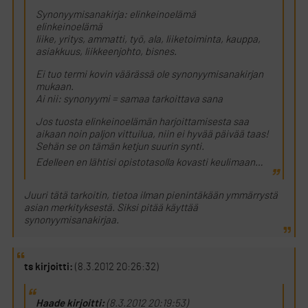
Synonyymisanakirja: elinkeinoelämä
elinkeinoelämä
liike, yritys, ammatti, työ, ala, liiketoiminta, kauppa,
asiakkuus, liikkeenjohto, bisnes.
Ei tuo termi kovin väärässä ole synonyymisanakirjan
mukaan.
Ai nii: synonyymi = samaa tarkoittava sana
Jos tuosta elinkeinoelämän harjoittamisesta saa
aikaan noin paljon vittuilua, niin ei hyvää päivää taas!
Sehän se on tämän ketjun suurin synti.
Edelleen en lähtisi opistotasolla kovasti keulimaan…
Juuri tätä tarkoitin, tietoa ilman pienintäkään ymmärrystä
asian merkityksestä. Siksi pitää käyttää
synonyymisanakirjaa.
ts kirjoitti:
(8.3.2012 20:26:32)
Haade kirjoitti:
(8.3.2012 20:19:53)