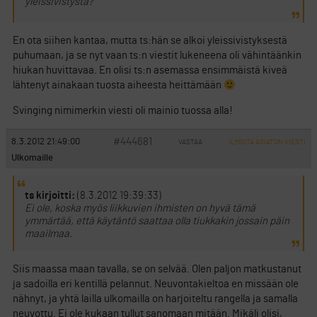
yleissivistystä?
En ota siihen kantaa, mutta ts:hän se alkoi yleissivistyksestä
puhumaan, ja se nyt vaan ts:n viestit lukeneena oli vähintäänkin
hiukan huvittavaa. En olisi ts:n asemassa ensimmäistä kiveä
lähtenyt ainakaan tuosta aiheesta heittämään
Svinging nimimerkin viesti oli mainio tuossa alla!
#444681
8.3.2012 21:49:00
VASTAA
ILMOITA ASIATON VIESTI
Ulkomaille
ts kirjoitti:
(8.3.2012 19:39:33)
Ei ole, koska myös liikkuvien ihmisten on hyvä tämä
ymmärtää, että käytäntö saattaa olla tiukkakin jossain päin
maailmaa.
Siis maassa maan tavalla, se on selvää. Olen paljon matkustanut
ja sadoilla eri kentillä pelannut. Neuvontakieltoa en missään ole
nähnyt, ja yhtä lailla ulkomailla on harjoiteltu rangella ja samalla
neuvottu. Ei ole kukaan tullut sanomaan mitään. Mikäli olisi,