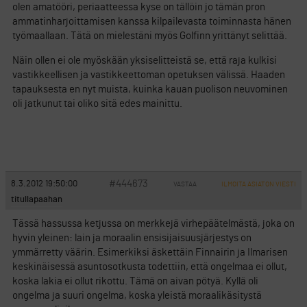
olen amatööri, periaatteessa kyse on tällöin jo tämän pron
ammatinharjoittamisen kanssa kilpailevasta toiminnasta hänen
työmaallaan. Tätä on mielestäni myös Golfinn yrittänyt selittää.
Näin ollen ei ole myöskään yksiselitteistä se, että raja kulkisi
vastikkeellisen ja vastikkeettoman opetuksen välissä. Haaden
tapauksesta en nyt muista, kuinka kauan puolison neuvominen
oli jatkunut tai oliko sitä edes mainittu.
#444673
8.3.2012 19:50:00
VASTAA
ILMOITA ASIATON VIESTI
titullapaahan
Tässä hassussa ketjussa on merkkejä virhepäätelmästä, joka on
hyvin yleinen: lain ja moraalin ensisijaisuusjärjestys on
ymmärretty väärin. Esimerkiksi äskettäin Finnairin ja Ilmarisen
keskinäisessä asuntosotkusta todettiin, että ongelmaa ei ollut,
koska lakia ei ollut rikottu. Tämä on aivan pötyä. Kyllä oli
ongelma ja suuri ongelma, koska yleistä moraalikäsitystä