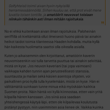
Golfyhteisö toimii aivan hyvin nykyisillä
herramiessäännöillä. Siihen kuuluu se, että prot eivät mene
luvatta toisen tontille, ja
amatöörit neuvovat toisiaan
niinkuin tähänkin asti ilman mitään rajoituksia
.
No ei ehkä kuitenkaan aivan ilman rajoituksia. Paloheinän
seriffillä oli kieltämättä ollut ilmeisesti huono päivä tai ainakin
heikot taidot toimia tilanteessa Haaden kohdalla, mutta kyllä
hän kaikesta huolimatta saattoi olla oikealla asialla.
Kuten jo aikaisemmin olen kirjoittanut, amatöörin kaverin
neuvomiseenkin voi tulla tarvetta puuttua tai ainakin selvittää,
mistä on kyse. Jos neuvon kaveriani (tai jopa vaimoani)
vaikkapa kahden tunnin ajan perusteellisesti stanssia,
suuntausta ja mailan sekä käsien asentoja ohjaten, voi
paikallinen proo kyllä tulla kyselemään, mistä on kyse. Hän ei
välttämättä suinkaan tunne minua eikä myöskään kaikkia
Suomen proita. Näin häntä voi kyllä kiinnostaa, etten vain yritä
kilpailla hänen kanssaan. Jos siinä asia saadaan
yhteishengessä käytyä läpi, etten ole kilpailevaa koulutusta
pistänyt pystyyn, niin useimmiten asia lienee ok. Vaikka kuinka