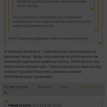
käyttävät osakkaat ja heidän valtuuttamanaan
yhtiön hallitus.
Olin ymmärtänyt, että päätös neuvontakiellon
asettamiseksi olisi tullut tämän kenttäyhtiön ja pron
välisen sopimuksen myötä.
Niin? Kukas sen päätöksen silloin on oikeesti tehnyt?
Ei ainakaan yhtiökokos. Todennäköisesti toimitusjohtaja on
päätöksen tehnyt. Väitän, että osakkaat eli yhtiökokous ei ole
tämmöisen sopimuksen sisällöstä tietoisia. Mikäli olisivat, niin
tarkennuksia varmaan tulisi. Tästä syystä asiasta ollaan hys hys
koska ei myöskään haluta että sopimusta ruvetaan
yhtiökokouksessa syynäämään.
#444689
8.3.2012 22:26:00
VASTAA
ILMOITA ASIATON VIESTI
ts
Haade kirjoitti:
(8.3.2012 20:19:53)