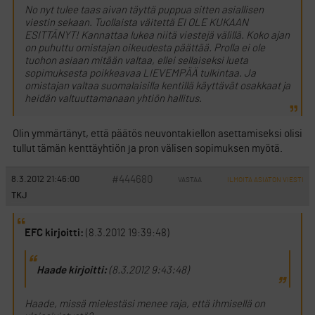
No nyt tulee taas aivan täyttä puppua sitten asiallisen
viestin sekaan. Tuollaista väitettä EI OLE KUKAAN
ESITTÄNYT! Kannattaa lukea niitä viestejä välillä. Koko ajan
on puhuttu omistajan oikeudesta päättää. Prolla ei ole
tuohon asiaan mitään valtaa, ellei sellaiseksi lueta
sopimuksesta poikkeavaa LIEVEMPÄÄ tulkintaa. Ja
omistajan valtaa suomalaisilla kentillä käyttävät osakkaat ja
heidän valtuuttamanaan yhtiön hallitus.
Olin ymmärtänyt, että päätös neuvontakiellon asettamiseksi olisi
tullut tämän kenttäyhtiön ja pron välisen sopimuksen myötä.
#444680
8.3.2012 21:46:00
VASTAA
ILMOITA ASIATON VIESTI
TKJ
EFC kirjoitti:
(8.3.2012 19:39:48)
Haade kirjoitti:
(8.3.2012 9:43:48)
Haade, missä mielestäsi menee raja, että ihmisellä on