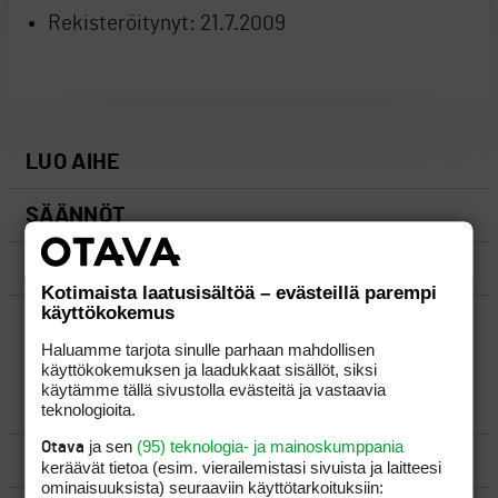
Rekisteröitynyt:
21.7.2009
LUO AIHE
SÄÄNNÖT
OHJEET
Kotimaista laatusisältöä – evästeillä parempi
käyttökokemus
UUSIMMAT VIESTIKETJUT
Haluamme tarjota sinulle parhaan mahdollisen
käyttökokemuksen ja laadukkaat sisällöt, siksi
käytämme tällä sivustolla evästeitä ja vastaavia
YLEISTÄ
teknologioita.
ja sen
(95) teknologia- ja mainoskumppania
Otava
VÄLINEET
keräävät tietoa (esim. vierailemis­tasi sivuista ja laitteesi
ominaisuuk­sista) seuraaviin käyttötarkoituksiin: