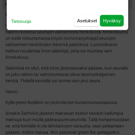
vieras
Fubar:
Asetukset
Hyväksy
Tietosuoja
Golfliitossa ei ole henkilöjäseniä, jäseniä ovat seurat. Golfliiton
hallinto koostuu seurojen valitsemista henkilöistä, henkilökunta
on siellä toteuttamassa (myös toiminnanjohtaja) seurojen
valitsemien henkilöiden tekemiä päätöksiä. Luonnollisesti
hallitus noudattaa liiton sääntöjä, joita voi muuttaa vain
liittokokous.
Sääntönä on ollut, että liiton jäsenseuraksi pääsee, kun seuralla
on joko valmis tai valmistumassa oleva tasoituskelpoinen
kenttä. Yhdellä kentällä voi toimia vain yksi seura.
Vasuri:
Kyllä green feelläkin on jonkinlainen kustannusvastaavuus.
Ainakin Sarfvikin jäsenet maksavat itsekin selvästi kalliimpia
maksuja kuin muilla pääkaupunkiseuroilla. Tällä kompensoidaan
se, että kentälle ei ole lähtöaikojen varausta, vaan pelaamaan
pääsee, milloin haluaa. Niin pääsevät green fee-pelaajatkin,