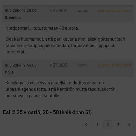
#376802
10.6.2004 19:26:00
VASTAA
ILMOITA ASIATON VIESTI
Greenfee
Nordcenteri… tutustumaan 40 eurolla.
Olet kai huomannut, että pari kaveria mm. allekirjoittanut (sori
tämä ei ole kauppapaikka tiedän) tarjoavat pelilippuja 30
euroa/kpl…
#376803
10.6.2004 19:46:00
VASTAA
ILMOITA ASIATON VIESTI
Molle
Kesälomalla voisi hyvin ajatella, teidätkös onko tuo
urbaanilegenda totta, että kentätön mutta tasoituskortin
omistava ei pääsisi kentälle.
Esillä 25 viestiä, 26 - 50 (kaikkiaan 61)
1
2
3