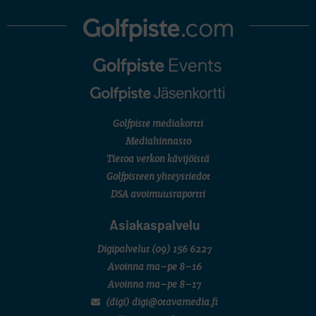
Golfpiste mediakortti
Mediahinnasto
Tietoa verkon kävijöistä
Golfpisteen yhteystiedot
DSA avoimuusraportti
Asiakaspalvelu
Digipalvelut
(09) 156 6227
Avoinna ma–pe 8–16
Avoinna ma–pe 8–17
(digi) digi@otavamedia.fi