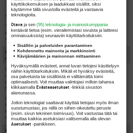
käyttökokemuksen ja laadukkaat sisällöt, siksi
käytämme tällä sivustolla evästeitä ja vastaavia
… ja rakentaa uusia reikiä kaukojäsentensä maksuilla. Joten ei
teknologioita.
ne rahat hukkaan mene
ja sen
(95) teknologia- ja mainoskumppania
Otava
Tämmönen pointti eipäs juupas ketjuun. Siellä muutes näyttää
keräävät tietoa (esim. vierailemis­tasi sivuista ja laitteesi
paistavan aurinko. Ei kun vaan kaikki innolla kenttiä
ominaisuuk­sista) seuraaviin käyttötarkoituksiin:
ruuhkauttamaan
Sisällön ja palveluiden parantaminen
Kohdennettu mainonta ja markkinointi
#376794
9.6.2004 19:34:00
VASTAA
ILMOITA ASIATON VIESTI
Kävijämäärien ja mainonnan mittaaminen
Fubar
Hyväksymällä evästeet, annat luvan tietojesi käsittelyyn
Eiköhän Golfliitossa voitaisi päättää, ettei oteta uusia jäseniä
näihin käyttötarkoituksiin. Mikäli et hyväksy evästeitä,
vähään aikaan. Saataisiin sitten pian kentille tilaa luonnollisen
osa palveluista tai sisällöistä ei välttämättä toimi
optimaalisesti. Voit muuttaa valintojasi milloin tahansa
poistuman kautta. Sen verran tuskaiseksi alkaa mennä tämä
klikkaamalla
-linkkiä sivuston
Evästeasetukset
harrastaminen.
alareunassa.
Itse lähden tähän väliin pariksi viikoksi Kandaan. Siellä ei
Jotkin teknologiat saattavat käyttää tietojasi myös ilman
kukaan kysele vihreitä kortteja, jäsenkortteja taikka
suostumustasi, jos niillä on siihen oikeutettu peruste
tasoituksia. Ja myyvät pirulauta vielä kaljaa kärryjen
(esim. sivun tekninen toimivuus). Voit vastustaa tätä tai
takapakseista, keskellä kenttää.
muuttaa kaikkia asetuksiasi valitsemalla alla olevan
-painikkeen.
Asetukset
#376795
9.6.2004 20:24:00
VASTAA
ILMOITA ASIATON VIESTI