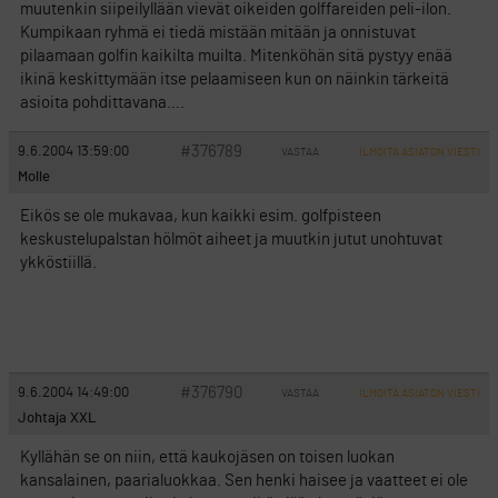
muutenkin siipeilyllään vievät oikeiden golffareiden peli-ilon.
Kumpikaan ryhmä ei tiedä mistään mitään ja onnistuvat
pilaamaan golfin kaikilta muilta. Mitenköhän sitä pystyy enää
ikinä keskittymään itse pelaamiseen kun on näinkin tärkeitä
asioita pohdittavana….
#376789
9.6.2004 13:59:00
VASTAA
ILMOITA ASIATON VIESTI
Molle
Eikös se ole mukavaa, kun kaikki esim. golfpisteen
keskustelupalstan hölmöt aiheet ja muutkin jutut unohtuvat
ykköstiillä.
#376790
9.6.2004 14:49:00
VASTAA
ILMOITA ASIATON VIESTI
Johtaja XXL
Kyllähän se on niin, että kaukojäsen on toisen luokan
kansalainen, paarialuokkaa. Sen henki haisee ja vaatteet ei ole