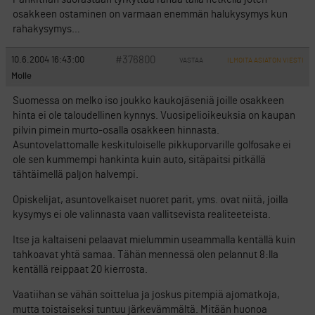
osakkeen ostaminen on varmaan enemmän halukysymys kun
rahakysymys…
#376800
10.6.2004 16:43:00
VASTAA
ILMOITA ASIATON VIESTI
Molle
Suomessa on melko iso joukko kaukojäseniä joille osakkeen
hinta ei ole taloudellinen kynnys. Vuosipelioikeuksia on kaupan
pilvin pimein murto-osalla osakkeen hinnasta.
Asuntovelattomalle keskituloiselle pikkuporvarille golfosake ei
ole sen kummempi hankinta kuin auto, sitäpaitsi pitkällä
tähtäimellä paljon halvempi.
Opiskelijat, asuntovelkaiset nuoret parit, yms. ovat niitä, joilla
kysymys ei ole valinnasta vaan vallitsevista realiteeteista.
Itse ja kaltaiseni pelaavat mielummin useammalla kentällä kuin
tahkoavat yhtä samaa. Tähän mennessä olen pelannut 8:lla
kentällä reippaat 20 kierrosta.
Vaatiihan se vähän soittelua ja joskus pitempiä ajomatkoja,
mutta toistaiseksi tuntuu järkevämmältä. Mitään huonoa