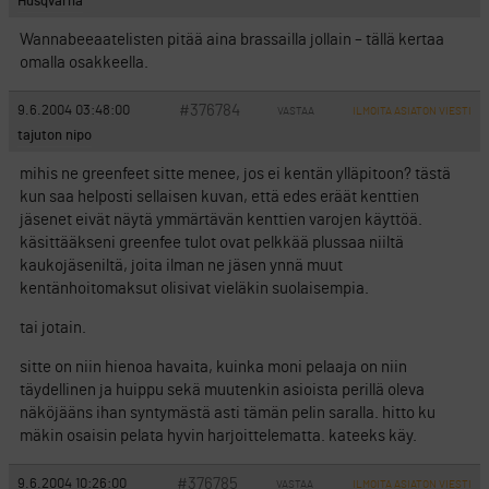
Husqvarna
Wannabeeaatelisten pitää aina brassailla jollain – tällä kertaa
omalla osakkeella.
#376784
9.6.2004 03:48:00
VASTAA
ILMOITA ASIATON VIESTI
tajuton nipo
mihis ne greenfeet sitte menee, jos ei kentän ylläpitoon? tästä
kun saa helposti sellaisen kuvan, että edes eräät kenttien
jäsenet eivät näytä ymmärtävän kenttien varojen käyttöä.
käsittääkseni greenfee tulot ovat pelkkää plussaa niiltä
kaukojäseniltä, joita ilman ne jäsen ynnä muut
kentänhoitomaksut olisivat vieläkin suolaisempia.
tai jotain.
sitte on niin hienoa havaita, kuinka moni pelaaja on niin
täydellinen ja huippu sekä muutenkin asioista perillä oleva
näköjääns ihan syntymästä asti tämän pelin saralla. hitto ku
mäkin osaisin pelata hyvin harjoittelematta. kateeks käy.
#376785
9.6.2004 10:26:00
VASTAA
ILMOITA ASIATON VIESTI