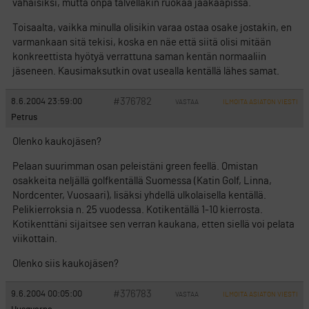
vähäisiksi, mutta onpa talvellakin ruokaa jääkaapissa.
Toisaalta, vaikka minulla olisikin varaa ostaa osake jostakin, en
varmankaan sitä tekisi, koska en näe että siitä olisi mitään
konkreettista hyötyä verrattuna saman kentän normaaliin
jäseneen. Kausimaksutkin ovat usealla kentällä lähes samat.
#376782
8.6.2004 23:59:00
VASTAA
ILMOITA ASIATON VIESTI
Petrus
Olenko kaukojäsen?
Pelaan suurimman osan peleistäni green feellä. Omistan
osakkeita neljällä golfkentällä Suomessa (Katin Golf, Linna,
Nordcenter, Vuosaari), lisäksi yhdellä ulkolaisella kentällä.
Pelikierroksia n. 25 vuodessa. Kotikentällä 1-10 kierrosta.
Kotikenttäni sijaitsee sen verran kaukana, etten siellä voi pelata
viikottain.
Olenko siis kaukojäsen?
#376783
9.6.2004 00:05:00
VASTAA
ILMOITA ASIATON VIESTI