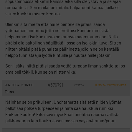
sopusoinnussa etiketin kanssa eikä sillä ole ystäviä ja se ajaa
romuautolla. Sen mailat on mitälie halpatuontikamaa joilla se
sitten kuokkii toisten kenttiä.
Olenkin sitä mieltä että näille penteleille pitäisi saada
yhtenäinen uniformu jotta ne erottuisi kunnon ihmisistä
helpommin. Osa kun niistä on taitavia naamioitumaan. Niillä
pitäisi olla pakollinen bägilätkä, jossa on iso lokin kuva. Sitten
niitten pitäisi pitää punaista päähinettä jolloin ne on kentällä
helppo tunnistaa ja lyödä kintuille ja huutaa niille jotakin.
Sen lisäksi niitä pitäisi saada vetää turpaan ilman sanktioita jos
oma peli tökkii, kun se on niitten vika!
#376791
9.6.2004 15:16:00
VASTAA
ILMOITA ASIATON VIESTI
Tetsa
Näinhän se on prikulleen. Unohtamatta sitä että niiden lyömät
pallot saa polkea turpeeseen ja niitä saa haukkua rumiksi
kaikien kuullen! Eikä sovi myöskään unohtaa nauraa ivallista
pilkkanaurua kun Kauko Jäsen missaa väylän/griinin/putin.