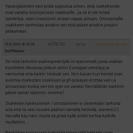
Kaukojäsenten vain pitää sopeutua siihen, että osakekentät
ovat varattu ensisijaisesti osakkaille. Ja se ei ole mitää
spedeilyä, vaan investointi omaan vapaa-aikaan. Omistamalla
osakkeen varmistaa ainakin sen että pääse ainakin jossain
pelaamaan.
#376799
10.6.2004 16:19:00
VASTAA
ILMOITA ASIATON VIESTI
DuffMaister
Se mitä tarkoitin osakespedeilyllä on ajatusmalli jossa osakas
kuvittelee olevansa jonkun sortin Euroopan omistaja ja
varmistaa että kaikki tietävät sen. Niin kauan kun kentät ovat
avoimia mielestäni osakkaan ja gf-pelaajan erottaa vain ja
ainoastaan koska sen tee ajan voi varata! Kentällähän kaikkiin
pätee samat säännöt, onneksi!
Osakkeen hankkiminen / omistaminen ei tietenkään tarkoita
sitä että ns vesi nousee päähän samalla hetkellä. onneksi (!)
harvalla käy näin, mutta se pitää kyllä sitten kertoa kaikille
muillekkin…
Pankithan suorastaan tyrkyttää rahaa tällä hetkellä joten