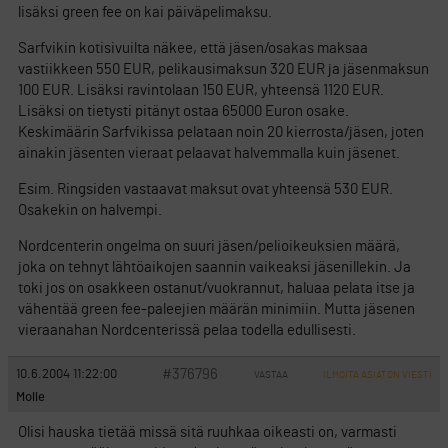
lisäksi green fee on kai päiväpelimaksu.
Sarfvikin kotisivuilta näkee, että jäsen/osakas maksaa
vastiikkeen 550 EUR, pelikausimaksun 320 EUR ja jäsenmaksun
100 EUR. Lisäksi ravintolaan 150 EUR, yhteensä 1120 EUR.
Lisäksi on tietysti pitänyt ostaa 65000 Euron osake.
Keskimäärin Sarfvikissa pelataan noin 20 kierrosta/jäsen, joten
ainakin jäsenten vieraat pelaavat halvemmalla kuin jäsenet.
Esim. Ringsiden vastaavat maksut ovat yhteensä 530 EUR.
Osakekin on halvempi.
Nordcenterin ongelma on suuri jäsen/pelioikeuksien määrä,
joka on tehnyt lähtöaikojen saannin vaikeaksi jäsenillekin. Ja
toki jos on osakkeen ostanut/vuokrannut, haluaa pelata itse ja
vähentää green fee-paleejien määrän minimiin. Mutta jäsenen
vieraanahan Nordcenterissä pelaa todella edullisesti.
#376796
10.6.2004 11:22:00
VASTAA
ILMOITA ASIATON VIESTI
Molle
Olisi hauska tietää missä sitä ruuhkaa oikeasti on, varmasti