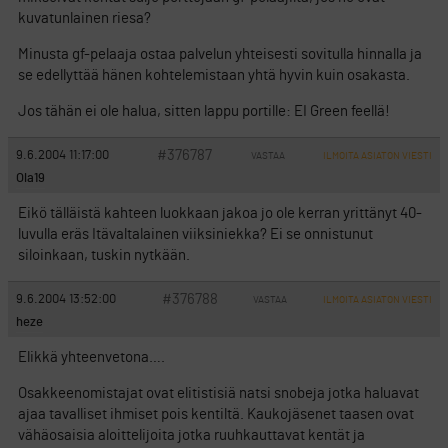
kuvatunlainen riesa?
Minusta gf-pelaaja ostaa palvelun yhteisesti sovitulla hinnalla ja
se edellyttää hänen kohtelemistaan yhtä hyvin kuin osakasta.
Jos tähän ei ole halua, sitten lappu portille: EI Green feellä!
#376787
9.6.2004 11:17:00
VASTAA
ILMOITA ASIATON VIESTI
Ola19
Eikö tälläistä kahteen luokkaan jakoa jo ole kerran yrittänyt 40-
luvulla eräs Itävaltalainen viiksiniekka? Ei se onnistunut
siloinkaan, tuskin nytkään.
#376788
9.6.2004 13:52:00
VASTAA
ILMOITA ASIATON VIESTI
heze
Elikkä yhteenvetona….
Osakkeenomistajat ovat elitistisiä natsi snobeja jotka haluavat
ajaa tavalliset ihmiset pois kentiltä. Kaukojäsenet taasen ovat
vähäosaisia aloittelijoita jotka ruuhkauttavat kentät ja