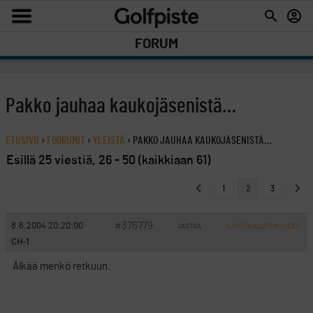
FORUM
Pakko jauhaa kaukojäsenistä…
ETUSIVU
›
FOORUMIT
›
YLEISTÄ
›
PAKKO JAUHAA KAUKOJÄSENISTÄ…
Esillä 25 viestiä, 26 - 50 (kaikkiaan 61)
1
2
3
#376779
8.6.2004 20:20:00
VASTAA
ILMOITA ASIATON VIESTI
CH-1
Älkää menkö retkuun.