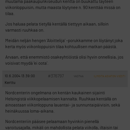
muutama pääkaupunkiseudun kenttä on buukattu täyteen
viikonloppuisin, mutta maasta löytynee n. 90 kenttää missä on
tilaa.
Jos haluaa pelata tietyllä kentällä tiettyyn aikaan, silloin
varmasti ruuhkaa on.
Meidän neljän hengen ’Aloittelija’ -porukkamme on löytänyt joka
kerta myös viikonloppuisin tilaa kohtuullisen matkan päästä.
Arvaan, että enemmistö osakeyhtiöistä olisi hyvin onnellisia, jos
voisivat myydä ’ei oota’.
#376797
10.6.2004 13:39:00
VASTAA
ILMOITA ASIATON VIESTI
Kerttu
Nordcenterin ongelmana on kentän kaukainen sijainti
Helsingistä viikkopelaamisen kannalta. Ruuhkaa kentällä on
ainoastaan viikonloppuna lauantai- ja sunnuntaipäivisin, sekä
heinäkuussa loma-aikana.
Nordcenteriin pääsee pelaamaan hyvinkin pienellä
varoitusajalla, mikäli on mahdollista pelata viikolla, iltaisin tai