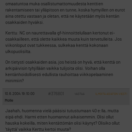
omaatuntoa muka osallistumattomuudesta kenttien
rakentamiseen tai ylläpitoon en tunne, koska hymyillen on eurot
aina otettu vastaan ja oletan, että ne käytetään myös kentän
osakkaiden hyväksi.
Kerttu: NC on naurettavalla gf-hinnoittelullaan kertonut ei-
osakkailleen, että olette kaikkea muuta kuin tervetulleita. Jos
viikonloput ovat tukkeessa, sulkekaa kenttä kokonaan
ulkopuolisilta.
On tietysti osakkaiden asia, jos heistä on hyvä, että kenttä on
arkipäivisin tyhjillään vaikka tulijoita olisi. Voihan olla
kentänhoidollisesti edullista rauhoittaa viikkopelaaminen
minimiin?
#376801
10.6.2004 19:10:00
VASTAA
ILMOITA ASIATON VIESTI
Molle
Jaahah, huomenna vielä pääsisi tutustumaan 40 e:lla, mutta
eipä ehdi. Harmi etten huomannut aikaisemmin. Olisi ollut
hauska kokeilla, miten kentättömän olisi käynyt? Olisiko ollut
’täyttä’ vaikka Kerttu kertoi muuta?