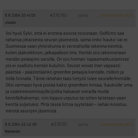
#376780
8.6.2004 20:41:00
VASTAA
ILMOITA ASIATON VIESTI
Juuso
Voi hyvä Sylvi, että ei eroteta asioita toisistaan. Golfliitto saa
rahansa jokaisesta seuran jäsenestä, sama onko ’kauko’ vai ei.
Suomessa vaan yhteiskunta ei verorahoilla rakenna kenttiä,
kuten jääkiekkoon, jalkapalloon tms. Kentät siis rakennetaan
meidän pelaajien varoilla. On siis hieman ’vapaamatkustamista’
jos ei osallistu kentän kuluihin. Seurat voivat ihan vapaasti
päättää – päästetäänkö greenfee pelaajia kentälle, milloin ja
millä hinnalla. Tämä rahahan taas tietysti tulee seuralle/kentälle.
Olisi varmaan hyvä pistää kaksi greenfeen hintaa, ’kaukoille’ oma
ja osakkeenomistajille (jotka haluavat vierailla muilla
kentillä)halvempi, niin loppus urputus tai sitten laitetaan vaan
kenttä suljetuksi. Mitä tässä liittoa syytetään – sehän koostuu
meistä seurojen jäsenistä.
#376781
8.6.2004 22:42:00
VASTAA
ILMOITA ASIATON VIESTI
Nimetön