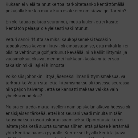
Kukaan ei vielä tainnut kertoa, tarkoitetaanko kentättömällä
pelaajalla kaikkia muita kuin osakkeen omistavia golffareita?
En ole kauaa palstaa seurannut, mutta luulen, ettei käsite
’kentätön pelaaja’ ole yleisesti vakiintunut.
Veturi sanoi: ’Mutta se miksi kaukojäseneksi tässäkin
tapauksessa kaverini liittyi, oli ainoastaan se, että mikäli laji ei
olisi talvehtinut ja golf jatkunut keväällä, niin kalliit liittymis, ja
vuosimaksut olisivat menneet hukkaan, koska niitä ei saa
takaisin mikäi laji ei kiinnosta.’
Voiko siis johonkin liittyä jäseneksi ilman liittymismaksua, vai
tarkoittiko Veturi sitä, että liittymismaksu oli toisessa seurassa
niin paljon halvempi, että se kannatti maksaa vaikka vain
yhdeksi vuodeksi?
Muista en tiedä, mutta itselleni näin opiskelun alkuvaiheessa oli
ensisijaisen tärkeää, ettei kotiseurani vaadi minulta mitään
kausimaksua tasoituskortin saamiseksi. Opintotuista kun ei
laiteta joka kesä suurta summaa siihen, että pääsee kiertämää
yhtä kenttää päänsä pyörälle. Kierrokset hyvillä kentillä jäävät