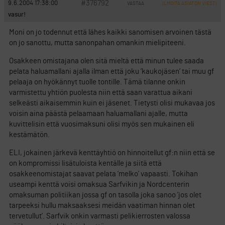
#376792
9.6.2004 17:38:00
VASTAA
ILMOITA ASIATON VIESTI
vasur!
Moni on jo todennut että lähes kaikki sanomisen arvoinen tästä
on jo sanottu, mutta sanonpahan omankin mielipiteeni.
Osakkeen omistajana olen sitä mieltä että minun tulee saada
pelata haluamallani ajalla ilman että joku ’kaukojäsen’ tai muu gf
pelaaja on hyökännyt tuolle tontille. Tämä tilanne onkin
varmistettu yhtiön puolesta niin että saan varattua aikani
selkeästi aikaisemmin kuin ei jäsenet. Tietysti olisi mukavaa jos
voisin aina päästä pelaamaan haluamallani ajalle, mutta
kuvittelisin että vuosimaksuni olisi myös sen mukainen eli
kestämätön.
ELI, jokainen järkevä kenttäyhtiö on hinnoitellut gf:n niin että se
on kompromissi lisätuloista kentälle ja siitä että
osakkeenomistajat saavat pelata ’melko’ vapaasti. Tokihan
useampi kenttä voisi omaksua Sarfvikin ja Nordcenterin
omaksuman politiikan jossa gf on tasolla joka sanoo ’jos olet
tarpeeksi hullu maksaaksesi meidän vaatiman hinnan olet
tervetullut’. Sarfvik onkin varmasti pelikierrosten valossa