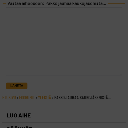
Vastaa aiheeseen: Pakko jauhaa kaukojäsenistä…
LÄHETÄ
ETUSIVU
›
FOORUMIT
›
YLEISTÄ
›
PAKKO JAUHAA KAUKOJÄSENISTÄ…
LUO AIHE