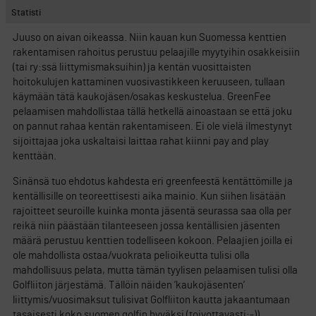
Statisti
Juuso on aivan oikeassa. Niin kauan kun Suomessa kenttien
rakentamisen rahoitus perustuu pelaajille myytyihin osakkeisiin
(tai ry:ssä liittymismaksuihin) ja kentän vuosittaisten
hoitokulujen kattaminen vuosivastikkeen keruuseen, tullaan
käymään tätä kaukojäsen/osakas keskustelua. GreenFee
pelaamisen mahdollistaa tällä hetkellä ainoastaan se että joku
on pannut rahaa kentän rakentamiseen. Ei ole vielä ilmestynyt
sijoittajaa joka uskaltaisi laittaa rahat kiinni pay and play
kenttään.
Sinänsä tuo ehdotus kahdesta eri greenfeestä kentättömille ja
kentällisille on teoreettisesti aika mainio. Kun siihen lisätään
rajoitteet seuroille kuinka monta jäsentä seurassa saa olla per
reikä niin päästään tilanteeseen jossa kentällisien jäsenten
määrä perustuu kenttien todelliseen kokoon. Pelaajien joilla ei
ole mahdollista ostaa/vuokrata pelioikeutta tulisi olla
mahdollisuus pelata, mutta tämän tyylisen pelaamisen tulisi olla
Golfliiton järjestämä. Tällöin näiden ’kaukojäsenten’
liittymis/vuosimaksut tulisivat Golfliiton kautta jakaantumaan
tasaisesti koko suomen golfin hyväksi (toivottavasti;-))