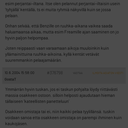
esim perjantai-iltana. Itse olen pelannut perjantai-iltaisin usein
’tyhjällä’ kentällä, ts ei muita ryhmiä näkyvillä kuin se jossa
pelaan.
Onhan selvää, että Benzille on ruuhka-aikana vaikea saada
haluamaansa aikaa, mutta esim Freamille ajan saaminen on jo
hyvin paljon helpompaa.
Joten reippaasti vaan varaamaan aikoja muuloinkin kuin
yllämainittuina ruuhka-aikoina, kyllä kentät vetävät
suuremmankin pelaajamäärän.
#376798
10.6.2004 15:58:00
VASTAA
ILMOITA ASIATON VIESTI
GostaT
Ymmärrän hyvin tuskan, jos ei taskun pohjalta löydy riittävästi
massia osakkeen ostoon. silloin helposti ajaudutaan hieman
tällaiseen ’kateellisten panetteluun’
Osakkeen omistaja tai ei, niin kaikki pelaa tyylillänsä. tuskin
voidaan sanoa etta osakkeen omistaja on parempi ihminen kuin
kaukojäsen.