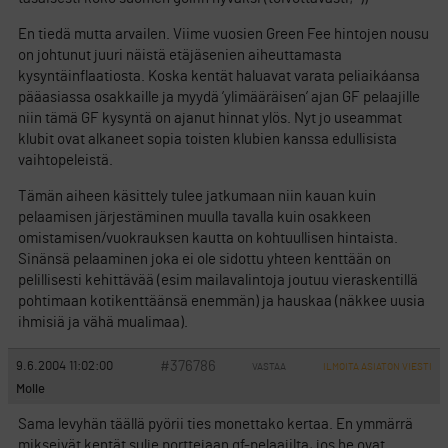
En tiedä mutta arvailen. Viime vuosien Green Fee hintojen nousu
on johtunut juuri näistä etäjäsenien aiheuttamasta
kysyntäinflaatiosta. Koska kentät haluavat varata peliaikáansa
pääasiassa osakkaille ja myydä ’ylimääräisen’ ajan GF pelaajille
niin tämä GF kysyntä on ajanut hinnat ylös. Nyt jo useammat
klubit ovat alkaneet sopia toisten klubien kanssa edullisista
vaihtopeleistä.
Tämän aiheen käsittely tulee jatkumaan niin kauan kuin
pelaamisen järjestäminen muulla tavalla kuin osakkeen
omistamisen/vuokrauksen kautta on kohtuullisen hintaista.
Sinänsä pelaaminen joka ei ole sidottu yhteen kenttään on
pelillisesti kehittävää (esim mailavalintoja joutuu vieraskentillä
pohtimaan kotikenttäänsä enemmän) ja hauskaa (näkkee uusia
ihmisiä ja vähä mualimaa).
#376786
9.6.2004 11:02:00
VASTAA
ILMOITA ASIATON VIESTI
Molle
Sama levyhän täällä pyörii ties monettako kertaa. En ymmärrä
mikseivät kentät sulje porttejaan gf-pelaajilta, jos he ovat