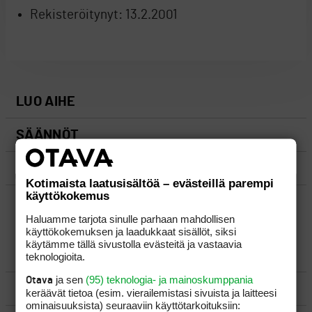
Rekisteröitynyt:
13.2.2001
LUO AIHE
SÄÄNNÖT
OHJEET
Kotimaista laatusisältöä – evästeillä parempi
käyttökokemus
UUSIMMAT VIESTIKETJUT
Haluamme tarjota sinulle parhaan mahdollisen
käyttökokemuksen ja laadukkaat sisällöt, siksi
käytämme tällä sivustolla evästeitä ja vastaavia
YLEISTÄ
teknologioita.
ja sen
(95) teknologia- ja mainoskumppania
Otava
VÄLINEET
keräävät tietoa (esim. vierailemis­tasi sivuista ja laitteesi
ominaisuuk­sista) seuraaviin käyttötarkoituksiin: