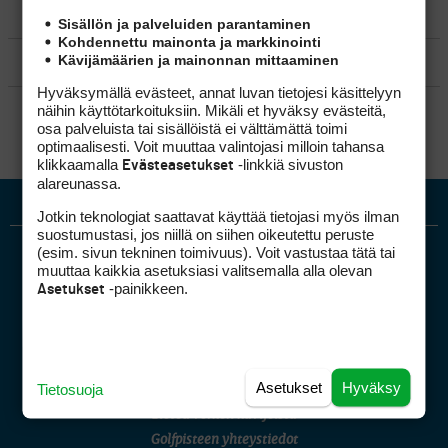
MATKAILU
Sisällön ja palveluiden parantaminen
Kohdennettu mainonta ja markkinointi
Kävijämäärien ja mainonnan mittaaminen
KILPAGOLF & HARJOITTELU
Hyväksymällä evästeet, annat luvan tietojesi käsittelyyn
SÄÄNNÖT
näihin käyttötarkoituksiin. Mikäli et hyväksy evästeitä,
osa palveluista tai sisällöistä ei välttämättä toimi
optimaalisesti. Voit muuttaa valintojasi milloin tahansa
klikkaamalla
-linkkiä sivuston
Evästeasetukset
alareunassa.
Jotkin teknologiat saattavat käyttää tietojasi myös ilman
suostumustasi, jos niillä on siihen oikeutettu peruste
(esim. sivun tekninen toimivuus). Voit vastustaa tätä tai
muuttaa kaikkia asetuksiasi valitsemalla alla olevan
-painikkeen.
Asetukset
Golfpiste mediakortti
Asetukset
Hyväksy
Tietosuoja
Mediahinnasto
Tietoa verkon kävijöistä
Golfpisteen yhteystiedot