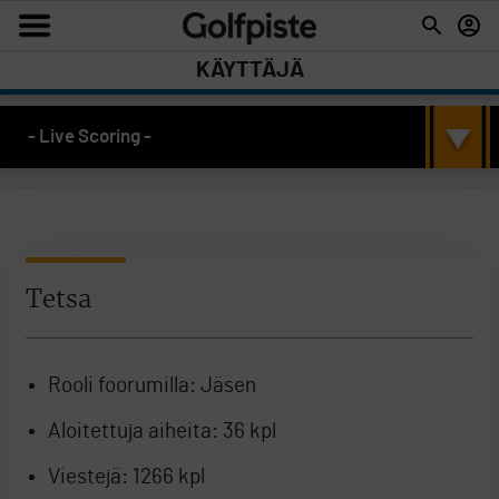
KÄYTTÄJÄ
- Live Scoring -
Tetsa
Rooli foorumilla:
Jäsen
Aloitettuja aiheita:
36 kpl
Viestejä:
1266 kpl