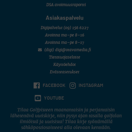
DSA avoimuusraportti
Asiakaspalvelu
Digipalvelut
(09) 156 6227
Avoinna ma–pe 8–16
Avoinna ma–pe 8–17
(digi) digi@otavamedia.fi
Tietosuojaseloste
Käyttöehdot
Evästeasetukset
FACEBOOK
INSTAGRAM
YOUTUBE
Tilaa Golfpisteen maanantaisin ja perjantaisin
lähetettävä uutiskirje, niin pysyt ajan tasalla golfalan
ilmiöistä ja uutisista! Tilaa kirje syöttämällä
sähköpostiosoitteesi alla olevaan kenttään.