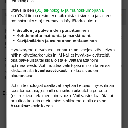
teknologioita.
Lähtee vedellä lavasta pois eli jotain talkkipohjaista on
ja sen
(95) teknologia- ja mainoskumppania
Otava
#1383861
16.4.2023 17:16:38
keräävät tietoa (esim. vierailemis­tasi sivuista ja laitteesi
VASTAA
ILMOITA ASIATON VIESTI
ominaisuuk­sista) seuraaviin käyttötarkoituksiin:
KL1
Sisällön ja palveluiden parantaminen
Kaikenlaisia vinkkejä on tullut kenkäsuihkeesta
Kohdennettu mainonta ja markkinointi
kuivashampooseen. Jos pinkka on kunnossa, niin siitä vain. Itse
Kävijämäärien ja mainonnan mittaaminen
joskus golfurani alkupuolella laitoin talkkia pieneen astiaan ja
”kastoin” mailani lavan talkkiin. Helppoa ja halpaa.
Hyväksymällä evästeet, annat luvan tietojesi käsittelyyn
näihin käyttötarkoituksiin. Mikäli et hyväksy evästeitä,
Sittemmin olen oppinut tunnistamaan osuman laadun enkä
osa palveluista tai sisällöistä ei välttämättä toimi
optimaalisesti. Voit muuttaa valintojasi milloin tahansa
tarvitse moisia konsteja enää. Rautamailoihin jää rangepalloista
klikkaamalla
-linkkiä sivuston
Evästeasetukset
varsin selkeästi luettava jälki, jonka puolisokeakin tunnistaa.
alareunassa.
Puumailoihin ei moista selvää jälkeä jää.
Jotkin teknologiat saattavat käyttää tietojasi myös ilman
suostumustasi, jos niillä on siihen oikeutettu peruste
Esillä 10 viestiä, 1 - 10 (kaikkiaan 10)
(esim. sivun tekninen toimivuus). Voit vastustaa tätä tai
muuttaa kaikkia asetuksiasi valitsemalla alla olevan
Vastaa aiheeseen: Osumajäljen paikannus?
-painikkeen.
Asetukset