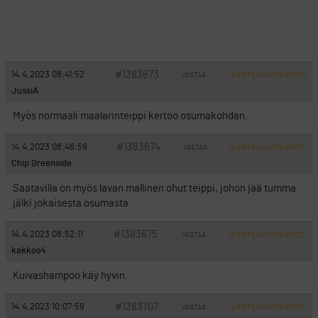
#1383673
14.4.2023 08:41:52
VASTAA
ILMOITA ASIATON VIESTI
JussiA
Myös normaali maalarinteippi kertoo osumakohdan.
#1383674
14.4.2023 08:46:59
VASTAA
ILMOITA ASIATON VIESTI
Chip Greenside
Saatavilla on myös lavan mallinen ohut teippi, johon jää tumma
jälki jokaisesta osumasta.
#1383675
14.4.2023 08:52:11
VASTAA
ILMOITA ASIATON VIESTI
kakkos4
Kuivashampoo käy hyvin.
#1383707
14.4.2023 10:07:59
VASTAA
ILMOITA ASIATON VIESTI