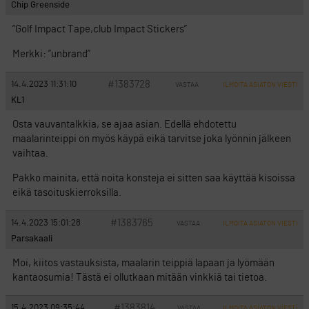
Chip Greenside
”Golf Impact Tape,club Impact Stickers”
Merkki: ”unbrand”
#1383728
14.4.2023 11:31:10
VASTAA
ILMOITA ASIATON VIESTI
KL1
Osta vauvantalkkia, se ajaa asian. Edellä ehdotettu
maalarinteippi on myös käypä eikä tarvitse joka lyönnin jälkeen
vaihtaa.
Pakko mainita, että noita konsteja ei sitten saa käyttää kisoissa
eikä tasoituskierroksilla.
#1383765
14.4.2023 15:01:28
VASTAA
ILMOITA ASIATON VIESTI
Parsakaali
Moi, kiitos vastauksista, maalarin teippiä lapaan ja lyömään
kantaosumia! Tästä ei ollutkaan mitään vinkkiä tai tietoa.
#1383814
15.4.2023 09:35:44
VASTAA
ILMOITA ASIATON VIESTI