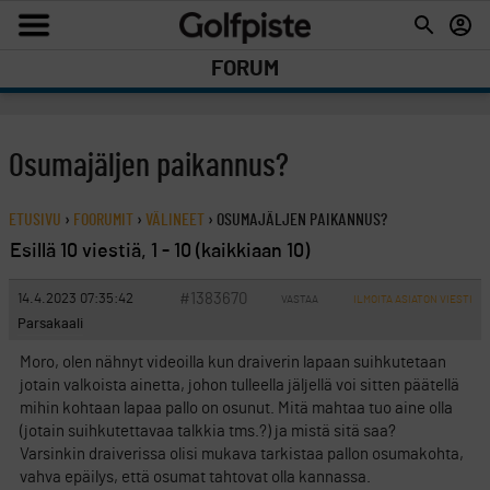
FORUM
Osumajäljen paikannus?
ETUSIVU
›
FOORUMIT
›
VÄLINEET
›
OSUMAJÄLJEN PAIKANNUS?
Esillä 10 viestiä, 1 - 10 (kaikkiaan 10)
#1383670
14.4.2023 07:35:42
VASTAA
ILMOITA ASIATON VIESTI
Parsakaali
Moro, olen nähnyt videoilla kun draiverin lapaan suihkutetaan
jotain valkoista ainetta, johon tulleella jäljellä voi sitten päätellä
mihin kohtaan lapaa pallo on osunut. Mitä mahtaa tuo aine olla
(jotain suihkutettavaa talkkia tms.?) ja mistä sitä saa?
Varsinkin draiverissa olisi mukava tarkistaa pallon osumakohta,
vahva epäilys, että osumat tahtovat olla kannassa.