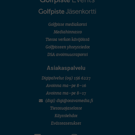
Golfpiste mediakortti
Mediahinnasto
Tietoa verkon kävijöistä
Golfpisteen yhteystiedot
DSA avoimuusraportti
Asiakaspalvelu
Digipalvelut
(09) 156 6227
Avoinna ma–pe 8–16
Avoinna ma–pe 8–17
(digi) digi@otavamedia.fi
Tietosuojaseloste
Käyttöehdot
Evästeasetukset