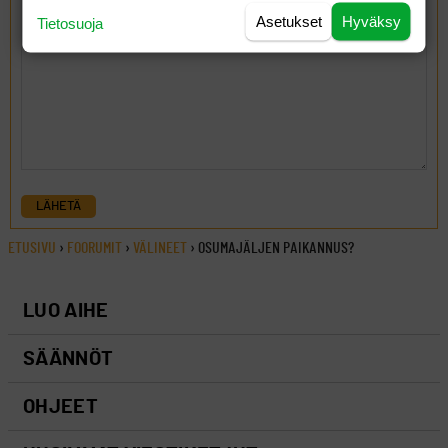
Asetukset
Hyväksy
Tietosuoja
LÄHETÄ
ETUSIVU
›
FOORUMIT
›
VÄLINEET
›
OSUMAJÄLJEN PAIKANNUS?
LUO AIHE
SÄÄNNÖT
OHJEET