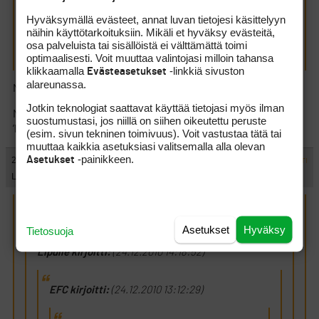
niin, että ne penaltit tulee tai sitten ei!
Hyväksymällä evästeet, annat luvan tietojesi käsittelyyn
näihin käyttötarkoituksiin. Mikäli et hyväksy evästeitä,
Tai hieman ’epäurheilijamainen’ asenne eli otatko vastaan
osa palveluista tai sisällöistä ei välttämättä toimi
kaikki ’suositellut’ penaltit.
optimaalisesti. Voit muuttaa valintojasi milloin tahansa
klikkaamalla
-linkkiä sivuston
Evästeasetukset
alareunassa.
Mitä tarkoittaa ottaa vastaan tai suositella?
Jotkin teknologiat saattavat käyttää tietojasi myös ilman
Mutta kyllä mä silti rupeen taas epäilemään jotain yhteyttä
suostumustasi, jos niillä on siihen oikeutettu peruste
’lipulle’ ja ’Ullan’ välille. Tai ainakin ’yhteyttä’
(esim. sivun tekninen toimivuus). Voit vastustaa tätä tai
muuttaa kaikkia asetuksiasi valitsemalla alla olevan
-painikkeen.
Asetukset
#284820
24.12.2010 17:13:00
VASTAA
ILMOITA ASIATON VIESTI
Lipulle
ts kirjoitti:
(24.12.2010 14:21:55)
Asetukset
Hyväksy
Tietosuoja
Lipulle kirjoitti:
(24.12.2010 14:18:52)
EFC kirjoitti:
(24.12.2010 13:12:29)