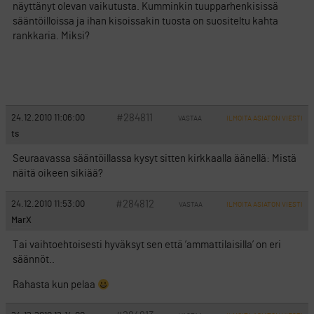
näyttänyt olevan vaikutusta. Kumminkin tuupparhenkisissä
sääntöilloissa ja ihan kisoissakin tuosta on suositeltu kahta
rankkaria. Miksi?
#284811
24.12.2010 11:06:00
VASTAA
ILMOITA ASIATON VIESTI
ts
Seuraavassa sääntöillassa kysyt sitten kirkkaalla äänellä: Mistä
näitä oikeen sikiää?
#284812
24.12.2010 11:53:00
VASTAA
ILMOITA ASIATON VIESTI
MarX
Tai vaihtoehtoisesti hyväksyt sen että ’ammattilaisilla’ on eri
säännöt..
Rahasta kun pelaa