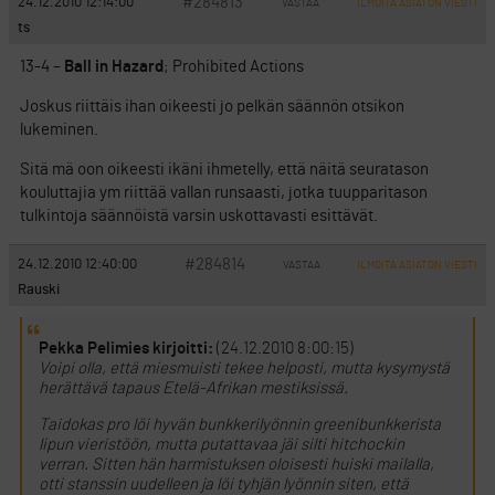
#284813
24.12.2010 12:14:00
VASTAA
ILMOITA ASIATON VIESTI
ts
13-4 –
Ball in Hazard
; Prohibited Actions
Joskus riittäis ihan oikeesti jo pelkän säännön otsikon
lukeminen.
Sitä mä oon oikeesti ikäni ihmetelly, että näitä seuratason
kouluttajia ym riittää vallan runsaasti, jotka tuupparitason
tulkintoja säännöistä varsin uskottavasti esittävät.
#284814
24.12.2010 12:40:00
VASTAA
ILMOITA ASIATON VIESTI
Rauski
Pekka Pelimies kirjoitti:
(24.12.2010 8:00:15)
Voipi olla, että miesmuisti tekee helposti, mutta kysymystä
herättävä tapaus Etelä-Afrikan mestiksissä.
Taidokas pro löi hyvän bunkkerilyönnin greenibunkkerista
lipun vieristöön, mutta putattavaa jäi silti hitchockin
verran. Sitten hän harmistuksen oloisesti huiski mailalla,
otti stanssin uudelleen ja löi tyhjän lyönnin siten, että