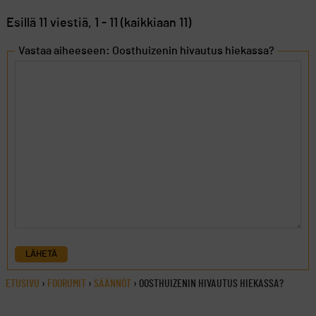
Esillä 11 viestiä, 1 - 11 (kaikkiaan 11)
Vastaa aiheeseen: Oosthuizenin hivautus hiekassa?
LÄHETÄ
ETUSIVU
›
FOORUMIT
›
SÄÄNNÖT
›
OOSTHUIZENIN HIVAUTUS HIEKASSA?