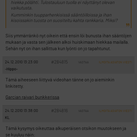
hiekka pölähti. Tulostauluun tuolla ei näyttänyt olevan
vaikutusta.
Kumminkin tuupparhenkisissä sääntöilloissa ja ihan
kisoissakin tuosta on suositeltu kahta rankkaria. Miksi?
Siis ymmärränkö nyt oikein että ensin löi bunusta ihan sääntöjen
mukaan ja vasta sen jälkeen alkoi huiskimaan hiekkaa mailalla.
Sehän nyt on ihan sallittua kun lyönti on jo tapahtunut.
#284815
24.12.2010 13:23:00
VASTAA
ILMOITA ASIATON VIESTI
-Hippo-
Tämä aiheeseen liittyvä videohan tänne on jo aieminkin
linkitetty.
Garcian raivari bunkkerissa
#284816
24.12.2010 13:38:00
VASTAA
ILMOITA ASIATON VIESTI
KL
Tämä kysymys oikeuttaa alkuperäisen otsikon muutokseen ja
se kuuluu näin: