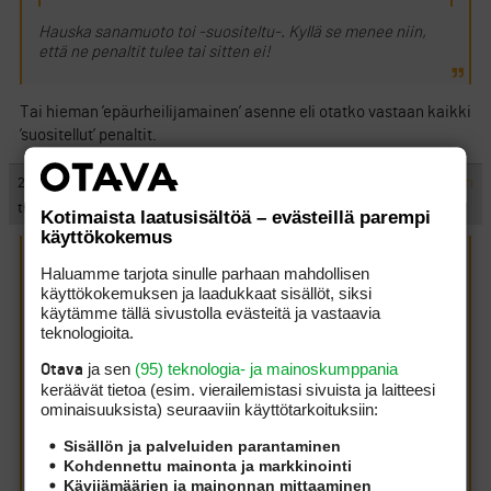
Hauska sanamuoto toi -suositeltu-. Kyllä se menee niin,
että ne penaltit tulee tai sitten ei!
Tai hieman ’epäurheilijamainen’ asenne eli otatko vastaan kaikki
’suositellut’ penaltit.
#284819
24.12.2010 16:21:00
VASTAA
ILMOITA ASIATON VIESTI
ts
Kotimaista laatusisältöä – evästeillä parempi
käyttökokemus
Lipulle kirjoitti:
(24.12.2010 14:18:52)
Haluamme tarjota sinulle parhaan mahdollisen
käyttökokemuksen ja laadukkaat sisällöt, siksi
käytämme tällä sivustolla evästeitä ja vastaavia
EFC kirjoitti:
(24.12.2010 13:12:29)
teknologioita.
ja sen
(95) teknologia- ja mainoskumppania
Otava
Pekka Pelimies kirjoitti:
(24.12.2010 8:00:15)
keräävät tietoa (esim. vierailemis­tasi sivuista ja laitteesi
ihan kisoissakin tuosta on suositeltu kahta
ominaisuuk­sista) seuraaviin käyttötarkoituksiin:
rankkaria.
Sisällön ja palveluiden parantaminen
Kohdennettu mainonta ja markkinointi
Hauska sanamuoto toi -suositeltu-. Kyllä se menee
Kävijämäärien ja mainonnan mittaaminen