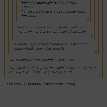
Pekka Pelimies kirjoitti:
(24.12.2010
8:00:15)
ihan kisoissakin tuosta on suositeltu kahta
rankkaria.
Hauska sanamuoto toi -suositeltu-. Kyllä se
menee niin, että ne penaltit tulee tai sitten ei!
Tai hieman ’epäurheilijamainen’ asenne eli otatko
vastaan kaikki ’suositellut’ penaltit.
Mitä tarkoittaa ottaa vastaan tai suositella?
Mutta kyllä mä silti rupeen taas epäilemään jotain yhteyttä
’lipulle’ ja ’Ullan’ välille. Tai ainakin ’yhteyttä’
Epäilevälle
Joulurauhaa (jo kolmannen kerran)..