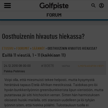
FORUM
Oosthuizenin hivautus hiekassa?
ETUSIVU
›
FOORUMIT
›
SÄÄNNÖT
›
OOSTHUIZENIN HIVAUTUS HIEKASSA?
Esillä 11 viestiä, 1 - 11 (kaikkiaan 11)
#180676
24.12.2010 08:00:00
VASTAA
ILMOITA ASIATON VIESTI
Pekka Pelimies
Voipi olla, että miesmuisti tekee helposti, mutta kysymystä
herättävä tapaus Etelä-Afrikan mestiksissä. Taidokas pro löi
hyvän bunkkerilyönnin greenibunkkerista lipun vieristöön, mutta
putattavaa jäi silti hitchockin verran. Sitten hän harmistuksen
oloisesti huiski mailalla, otti stanssin uudelleen ja löi tyhjän
lyönnin siten, että hiekka pölähti. Tulostauluun tuolla ei