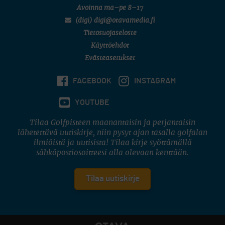
Avoinna ma–pe 8–17
(digi) digi@otavamedia.fi
Tietosuojaseloste
Käyttöehdot
Evästeasetukset
FACEBOOK
INSTAGRAM
YOUTUBE
Tilaa Golfpisteen maanantaisin ja perjantaisin
lähetettävä uutiskirje, niin pysyt ajan tasalla golfalan
ilmiöistä ja uutisista! Tilaa kirje syöttämällä
sähköpostiosoitteesi alla olevaan kenttään.
Tilaa uutiskirje